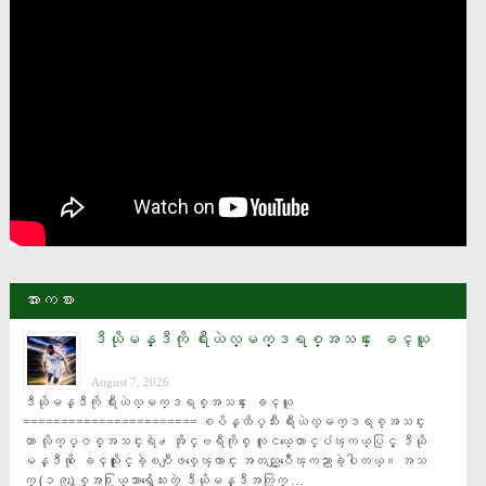
အားကစား
ဒီယိုမန္ဒီကို ရီးယဲလ္မက္ဒရစ္အသင္း ေခၚယူ
August 7, 2026
ဒီယိုမန္ဒီကို ရီးယဲလ္မက္ဒရစ္အသင္း ေခၚယူ 
======================= စပိန္ထိပ္သီး ရီးယဲလ္မက္ဒရစ္အသင္း
ဟာ လိုက္ပ္ဇစ္အသင္းရဲ႕ အိုင္ဗရီကိုစ္ လူငယ္ေတာင္ပံၾကယ္ပြင့္ ဒီယို
မန္ဒီကို ေခၚယူႏိုင္ခဲ့ၿပီျဖစ္ေၾကာင္း အတည္ျပဳေၾကညာခဲ့ပါတယ္။ အသ
က္ (၁၉)ႏွစ္အ႐ြယ္သာရွိေသးတဲ့ ဒီယိုမန္ဒီအတြက္ …