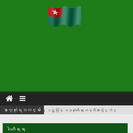
ေနာက္ဆံုးရသတင္းမ်ား
ျပည္ တြင္း စက္သုံးဆီေဈး တစ္လီတာလွ်င္ က်ပ္
၁၇၀ မွ ၂၆၅ အထိ ျမင့္တက္
တစ္လကို လူတူစက္႐ုပ္ ၁၀၀၀ ထုတ္လုပ္မယ့္ မစ္ဆူဘီရွီ
ပါတီေရးရာ