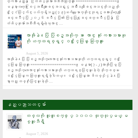
တ္ကစားနည္း၌ ေငြတံဆိပ္ဆုမ်ားအသီးသီးဆြတ္ခူး ==================== ျ
မန္မာ့လက္ေ႐ြးစင္အမ်ိဳးသားျခင္းအသင္းႏွင့္ အမ်ိဳးသမီးျခင္းအသင္းတိုသည္ ထို
င္းႏိုင္ငံတြင္က်င္းပလ်က္ရွိသည့္ (၃၉)ႀကိမ္ေျမာက္ထိုင္းဘုရင့္ဖလားပိုက္ေက်ာ္ျ
ခင္းၿပိဳင္ပြဲ ၂၀၂၆ ၿပိဳင္ ပြဲ၏ ကြင္းသြင္းျခင္းခတ္ၿပိဳင္ပြဲ၌ ေငြ
တံဆိပ္ဆုမ်ားအသီးသီးရရွိခဲ့ေၾကာင္း …
လာအိုနဲ႔ပြဲ ပြဲစဥ္အလိုက္ အ ေကာင္း ဆုံး ကစားသမားဆု
ကို ဟက္ထရစ္ရွင္ ဝင္းႏိုင္ထြန္း ဆြတ္ခူး
August 5, 2026
လာအိုနဲ႔ပြဲ ပြဲစဥ္အလိုက္အေကာင္းဆုံးကစားသမားဆုကို ဟက္ထရစ္ရွင္ ဝင္းႏို
င္ထြန္း ဆြတ္ခူး ====================== ျမန္မာ(၇-၂)လာအိုပြဲမွ ပြဲ
စဥ္အလိုက္အေကာင္းဆုံးကစားသမားဆုကို ဟက္ထရစ္သြင္းယူခဲ့တဲ့ တိုက္စစ္မႉး 
ဝင္းႏိုင္ထြန္းက ဆြတ္ခူးရရွိခဲ့ပါတယ္။ ဝင္းႏိုင္ထြန္းဟာ ဖိလစ္ပိုင္နဲ႔ပြဲ
မွာလည္း တစ္ဂိုးသြင္းယူခဲ့လို …
နည္းပညာသတင္းမ်ား
တစ္လကို လူတူစက္႐ုပ္ ၁၀၀၀ ထုတ္လုပ္မယ့္ မ
စ္ဆူဘီရွီ
August 7, 2026