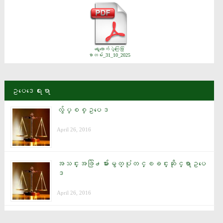
ရွေးကောက်ပွဲကြေငြာ
စာတမ်း_31_10_2025
ဥပေဒေရးရာ
လွ်ပ္စစ္ဥပေဒ
April 26, 2016
အသင္းအဖြဲ႕မ်ားမွတ္ပုံတင္ၿခင္းဆိုင္ရာဥပေ
ဒ
April 26, 2016