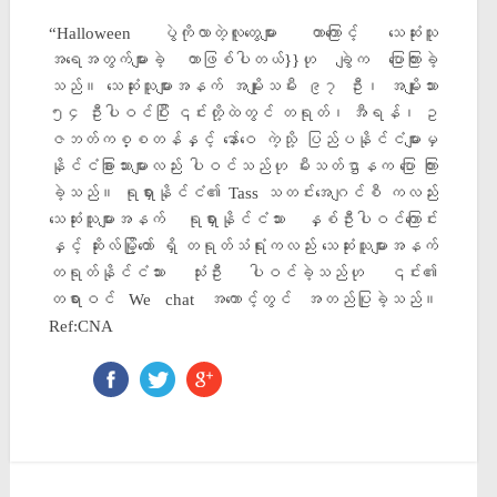
“Halloween ပွဲကိုလာတဲ့လူတွေများ တာကြောင့် သေဆုံးသူ
အရေအတွက်များခဲ့ တာဖြစ်ပါတယ်}}ဟု ချွဲက ပြောကြားခဲ့
သည်။ သေဆုံးသူများအနက် အမျိုးသမီး ၉၇ ဦး၊ အမျိုးသား
၅၄ ဦးပါဝင်ပြီး ၎င်းတို့ထဲတွင် တရုတ်၊ အီရန်၊ ဥ
ဇဘတ်ကစ္စတန်နှင့် နော်ဝေ ကဲ့သို့ ပြည်ပနိုင်ငံများမှ
နိုင်ငံခြားသားများလည်း ပါဝင်သည်ဟု မီးသတ်ဌာနက ပြော ကြား
ခဲ့သည်။ ရုရှားနိုင်ငံ၏ Tass သတင်းအေဂျင်စီ ကလည်း
သေဆုံးသူများအနက် ရုရှားနိုင်ငံသား နှစ်ဦးပါဝင်ကြောင်း
နှင့် ဆိုးလ်မြို့တော် ရှိ တရုတ်သံရုံးကလည်း သေဆုံးသူများအနက်
တရုတ်နိုင်ငံသား သုံးဦး ပါဝင်ခဲ့သည်ဟု ၎င်း၏
တရားဝင် We chat အကောင့်တွင် အတည်ပြုခဲ့သည်။
Ref:CNA