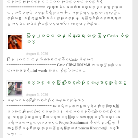
တစ္လကို လူတူစက္႐ုပ္ ၁၀၀၀ ထုတ္လုပ္မယ့္ မစ္ဆူဘီရွီ 
================== ေမာ္ေတာ္ကားနဲ႔အႀကီးစားစက္မႈလုပ္ငန္းမွာ ဂုဏ္သ
တင္းႀကီးမားလွတဲ့ မစ္ဆူဘီရွီကုမၸဏီက အခုဆိုရင္ လူတူစက္႐ုပ္ေတြဘ
က္ကိုလည္း ေျခဦးလွည့္လာပါၿပီ။လူတူစက္႐ုပ္ ေဈးကြက္ထဲကိုဝင္လာရာမွာလ
ည္း အင္နဲ႔အားနဲ႔ဆိုသလိုဝင္လာတာပါ။ ဘာေၾကာင့္လဲဆိုေတာ့ …
ယြမ္ ၂၀၀၀ တန္ က်န္းမာေရး လက္ စြပ္ Casio မိတ္
ဆက္
August 6, 2026
ယြမ္ ၂၀၀၀ တန္ က်န္းမာေရးလက္စြပ္ Casio မိတ္ဆက္ 
======================= Casio CRW-H001M-8 က လက္စြပ္ဆိုေပမ
ယ့္ အေသးစားနာရီ mini-watch ေလးနဲ႔ ပိုတူပါတယ္။ …
ေခတ္သစ္ စစ္ ပြဲ ကိုေျပာင္းလဲေပးႏိုင္မယ့္ေမာင္းသူမဲ့ယာဥ္
August 3, 2026
ေခတ္သစ္စစ္ပြဲကိုေျပာင္းလဲေပးႏိုင္မယ့္ေမာင္းသူမဲ့ယာဥ္ 
===================== အေမရိကန္ၾကည္းတပ္ရဲ႕တိုက္ခိုက္ေရးစြ
မ္းပကားကို တိုးျမႇင့္ေပးႏိုင္ေစမယ့္အျပင္ ေခတ္သစ္စစ္ပြဲကိုပါေျပာင္းလဲေပးႏိုင္မ
ယ့္ ေမာင္းသူမဲ့ယာဥ္တစ္မ်ိဳးကမၾကာခင္ထြက္ေပၚလာေတာ့မွာျဖစ္ပါတယ္။ အေ
မရိကန္ၾကည္းတပ္ကေဖာ္ေဆာင္တဲ့ Project Sustainment စီမံကိန္းအတြက္ ဒီ
ယာဥ္ေတြကိုဖန္တီးထုတ္ လုပ္ေပးခြင့္ရသြားသူက American Rheinmetall ျဖစ္ပါ
တယ္။ …