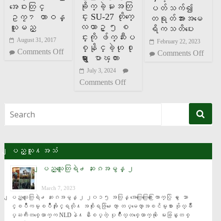
ခိုက္ခဲ့မႈအတြ
အေဝးတြင္
ပတ်သက်၍
င္း SU-27 တိုက္ေ
ဥကၠ႒ တာဝန္
တရုတ်အားအမေ
လယာဥ္ ၅ စ
ယူမည္
ရိကသတိပေး
င္းကို ဖ်က္ဆီးပ
August 31, 2017
February 22, 2023
စ္နိုင္ခဲ့ဟု ႐ု
Comments Off
Comments Off
ရွား ေျပာၾကား
July 3, 2024
Comments Off
ျပည္သူ႔အသံ
ျပည္သူေတြရဲ႕ ဆႏၵအမွန္ ၂
March 7, 2023
ျပည္သူေတြရဲ႕ ဆႏၵအမွန္ ၂ ၂၀၁၅ အလြန္ အေထြေထြေ႐ြးေကာက္ပြဲ မွ ေသာ
င္ၿပိဳကမ္းၿပိဳအႏိုင္ရလို႔ အစိုးရဖြဲ႕ေတာ့ တပ္မေတာ္အၿငိမ္းစား ဗိုလ္ခ်ဳ
ပ္ႀကီးတစ္ေယာက္က NLDနဲ႔ နီးစပ္တဲ့ ပုဂၢိဳလ္တစ္ေယာက္ကို ေမးခြန္းတစ္