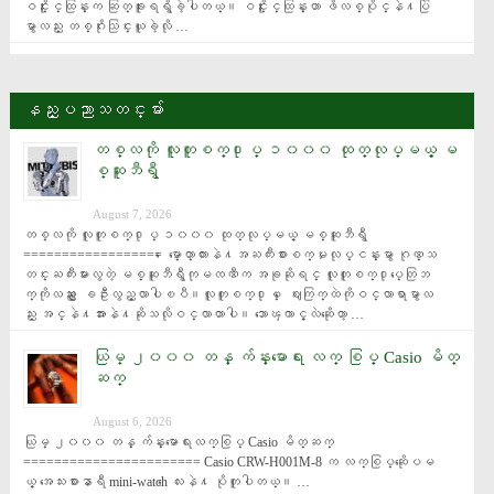
ဝင္းႏိုင္ထြန္းက ဆြတ္ခူးရရွိခဲ့ပါတယ္။ ဝင္းႏိုင္ထြန္းဟာ ဖိလစ္ပိုင္နဲ႔ပြဲ
မွာလည္း တစ္ဂိုးသြင္းယူခဲ့လို …
နည္းပညာသတင္းမ်ား
တစ္လကို လူတူစက္႐ုပ္ ၁၀၀၀ ထုတ္လုပ္မယ့္ မ
စ္ဆူဘီရွီ
August 7, 2026
တစ္လကို လူတူစက္႐ုပ္ ၁၀၀၀ ထုတ္လုပ္မယ့္ မစ္ဆူဘီရွီ 
================== ေမာ္ေတာ္ကားနဲ႔အႀကီးစားစက္မႈလုပ္ငန္းမွာ ဂုဏ္သ
တင္းႀကီးမားလွတဲ့ မစ္ဆူဘီရွီကုမၸဏီက အခုဆိုရင္ လူတူစက္႐ုပ္ေတြဘ
က္ကိုလည္း ေျခဦးလွည့္လာပါၿပီ။လူတူစက္႐ုပ္ ေဈးကြက္ထဲကိုဝင္လာရာမွာလ
ည္း အင္နဲ႔အားနဲ႔ဆိုသလိုဝင္လာတာပါ။ ဘာေၾကာင့္လဲဆိုေတာ့ …
ယြမ္ ၂၀၀၀ တန္ က်န္းမာေရး လက္ စြပ္ Casio မိတ္
ဆက္
August 6, 2026
ယြမ္ ၂၀၀၀ တန္ က်န္းမာေရးလက္စြပ္ Casio မိတ္ဆက္ 
======================= Casio CRW-H001M-8 က လက္စြပ္ဆိုေပမ
ယ့္ အေသးစားနာရီ mini-watch ေလးနဲ႔ ပိုတူပါတယ္။ …