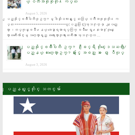
ယ္ ဝတၳဳအစုစုတို႔ ကပ္လႉ
August 5, 2026
ျပည္ခိုင္ၿဖိဳးပါတီဒုဥကၠ႒မွ ဝါဆိုသကၤန္းႏွင့္ လႉဖြယ္ ဝတၳဳအစုစုတို႔ က
ပ္လႉ ========================= (ျပည္တြင္း)ၾသဂုတ္ ၄ ေနျပည္ေ
တာ္ ၊တပ္ကုန္းၿမိဳ႕နယ္ အေနာ္ရထာရပ္ကြက္ ၿမိဳ႕ေရွ႕စႏၵာ႐ုံဘုန္းေ
တာ္ႀကီးေက်ာင္းမွ သက္ေတာ္ရွည္ ဆရာေတာ္ဘုရားႀကီးအား ၾသဂုတ္လ …
ျပည္ခိုင္ၿဖိဳးပါတီ ဥကၠ႒ ဦးခင္ရီ တိုင္းေဒသႀကီး/ျ
ပည္နယ္ လႊတ္ေတာ္ဥကၠ႒မ်ားႏွင့္ အစည္း အ ေဝး ျပဳလုပ္
August 3, 2026
ျပည္နယ္ႏွင့္တိုင္း သတင္းမ်ား