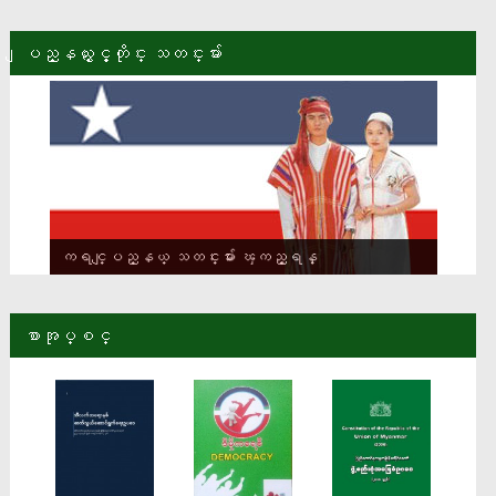
ျပည္နယ္ႏွင့္တိုင္း သတင္းမ်ား
ခ်င္းျပည္နယ္ သတင္းမ်ား ၾကည့္ရန္
စာအုပ္စင္