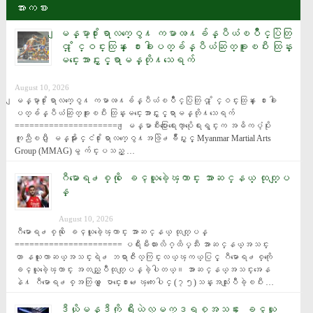
အားကစား
ျမန္မာ့႐ိုးရာလက္ေဝွ႔ ကမာၻ႔ခ်န္ပီယံၿပိဳင္ပြဲတြ
င္ ႏိုင္ဝင္းထြန္း ေ႐ႊခါးပတ္ခ်န္ပီယံဆြတ္ခူးၿပီး ထြန္း
မင္းေအာင္ႏွင့္ရာမန္တို႔သေရက်
August 10, 2026
ျမန္မာ့႐ိုးရာလက္ေဝွ႔ ကမာၻ႔ခ်န္ပီယံၿပိဳင္ပြဲတြင္ ႏိုင္ဝင္းထြန္း ေ႐ႊခါး
ပတ္ခ်န္ပီယံဆြတ္ခူးၿပီး ထြန္းမင္းေအာင္ႏွင့္ရာမန္တို႔သေရက် 
====================== ျမန္မာစီးပြားေရးေကာ္ပိုေရးရွင္းက အဓိကပံ့ပိုး
ကူညီၿပီး ျမန္မာႏိုင္ငံ႐ိုးရာလက္ေဝွ႔အဖြဲ႕ခ်ဳပ္ႏွင့္ Myanmar Martial Arts 
Group (MMAG)မွ က်င္းပသည့္ …
ဂီမာေရ႕စ္ကို ေခၚယူခဲ့ေၾကာင္း အာဆင္နယ္ ထုတ္ျပ
န္
August 10, 2026
ဂီမာေရ႕စ္ကို ေခၚယူခဲ့ေၾကာင္း အာဆင္နယ္ ထုတ္ျပန္ 
====================== ပရီးမီးယားလိဂ္ထိပ္သီး အာဆင္နယ္အသင္း
ဟာ နယူးကာဆယ္အသင္းရဲ႕ ဘရာဇီးလ္ကြင္းလယ္ၾကယ္ပြင့္ ဂီမာေရ႕စ္ကိုေ
ခၚယူခဲ့ေၾကာင္း ‌အတည္ျပဳထုတ္ျပန္ခဲ့ပါတယ္။ အာဆင္နယ္အသင္းအေန
နဲ႔ ဂီမာေရ႕စ္အတြက္ ေျပာင္းေ႐ႊ႕ေၾကးေပါင္ (၇၅)သန္းအသုံးျပဳခဲ့ၿပီး …
ဒီယိုမန္ဒီကို ရီးယဲလ္မက္ဒရစ္အသင္း ေခၚယူ