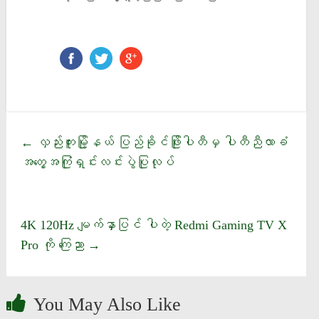
လှည်းကူးမြို့နယ် ပြည်ခိုင်ဖြိုးပါတီမှ ပါတီညီလာခံ
←
အတွေ့အကြုံရှင်းလင်းပွဲပြုလုပ်
4K 120Hz မျက်နှာပြင် ပါတဲ့ Redmi Gaming TV X
Pro ကို ကြေညာ
→
You May Also Like