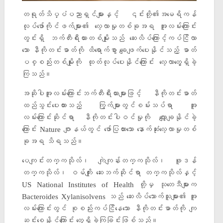
တရုတ်သိပ္ပံပညာရှင်များနှင့် ၎င်းတို့၏အမေရိကန်
လုပ်ဖော်ကိုင်ဖက်များ၏ လေ့လာမှုတစ်ခုအရ အူလမ်းကြောင်း
တွင်းရှိ ဘက်တီးရီးယားတစ်မျိုးသည် ဆေးလိပ်ကြောင့်ကပ်ငြိလာ
သော နီကိုတင်းဓာတ်ကို ထိရောက်စွာ ချေဖျက်ပေးနိုင်သည့် ဓာတ်
ပစ္စည်းတစ်မျိုးကို ထုတ်လုပ်ပေးနိုင်ကြောင်း လေ့လာတွေ့ရှိခဲ့
ကြသည်။
အဆိုပါအူလမ်းကြောင်းဘက်တီးရီးယားများဖြင့် နီကိုတင်းဓာတ်
ထည်သွင်းပေးထားသည့် ကြွက်များတွင်စမ်းသပ်ရာ အူ
လမ်းကြောင်းဆိုင်ရာ နီကိုတင်းပါဝင်မှုကို လျှော့ချနိုင်ခဲ့
ကြောင်း Nature ဂျာနယ်တွင် ဖော်ပြထားသော နောက်ဆုံးလေ့လာမှုတစ်
ခုအရ သိရသည်။
ပေကျင်းတက္ကသိုလ်၊ ကျဲကျန်းတက္ကသိုလ်၊ ဖူဒန်
တက္ကသိုလ်၊ ဝမ်ကျိုး ဆေးဘက်ဆိုင်ရာ တက္ကသိုလ်နှင့်
US National Institutes of Health တို့မှ သုတေသီများက
Bacteroides Xylanisolvens သည် ဆေးလိပ်သောက်သူများ၏ အူ
လမ်းကြောင်းတွင် စုစည်းကပ်ငြိနေသော နီကိုတင်းဓာတ်ကို ကျ
ဆင်းစေနိုင်ကြောင်း တွေ့ရှိခဲ့ကြခြင်းဖြစ်သည်။