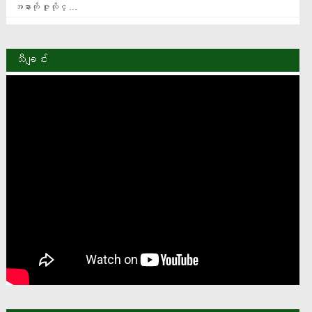
အနားကုိ ဇူလိုင္ …
သီချင်း