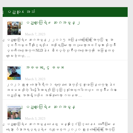
ျပည္သူ႔အသံ
ျပည္သူေတြရဲ႕ ဆႏၵအမွန္ ၂
March 7, 2023
ျပည္သူေတြရဲ႕ ဆႏၵအမွန္ ၂ ၂၀၁၅ အလြန္ အေထြေထြေ႐ြးေကာက္ပြဲ မွ ေသာ
င္ၿပိဳကမ္းၿပိဳအႏိုင္ရလို႔ အစိုးရဖြဲ႕ေတာ့ တပ္မေတာ္အၿငိမ္းစား ဗိုလ္ခ်ဳ
ပ္ႀကီးတစ္ေယာက္က NLDနဲ႔ နီးစပ္တဲ့ ပုဂၢိဳလ္တစ္ေယာက္ကို ေမးခြန္းတစ္
ခုေမးခဲ့တယ္.. …
အဓမၼ ႏွင့္ ဓမၼ
March 3, 2023
၂၀၂၁ ခုႏွစ္ ေဖေဖာ္ဝါရီလ ၁ ရက္ေန႔ေနာက္ပိုင္း လူမႈကြန္ယက္မွာ နဲ႔ 
အဓမၼ ဆိုတဲ့ ပါဠိေဝါဟာရကို တြင္တြင္သုံးလာၾကပါတယ္။ တစ္ခ်ိဳ႕လဲနား
လည္လို႔ ေျပာတာရွိသလို႔ အမ်ားစုကေတာ့ ဂဃနဏ …
ျပည္သူေတြရဲ႕ ဆႏၵအမွန္
March 3, 2023
ျပည္သူေတြရဲ႕ ဆႏၵအမွန္ ယေန႔ ျမန္မာႏိုင္ငံတြင္ ယေန႔ ႀကဳံေတြ႕ေန
ရေသာ ျပႆနာအရပ္ရပ္ရဲ႕ ဇစ္ျမစ္က ၂၀၂၀ ခုႏွစ္ အေထြေထြေ႐ြးေကာက္ပြဲ 