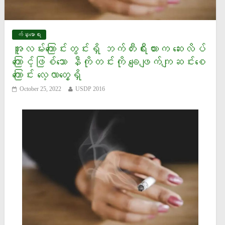
က်န္းမာေရး
အူလမ်းကြောင်းတွင်းရှိ ဘက်တီးရီးယားက ဆေးလိပ်
ကြောင့်ဖြစ်သော နီကိုတင်းကို ချေဖျက်ကျဆင်းစေ
ကြောင်း လေ့လာတွေ့ရှိ
October 25, 2022
USDP 2016