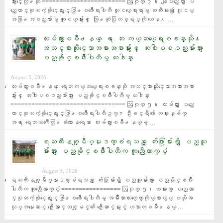
မ်ားႏွင့္ေတြ႕ဆုံ ======================== ဩဂုတ္ ၇၊ ေနျပည္ေတာ္ ျပ
ည္ေထာင္စုႀကံ့ခိုင္ေရးႏွင့္ဖြံ႕ၿဖိဳးေရးပါတီ လူငယ္ေရးရာမွ ႀကီးမႉး၍ လူငယ္
အဖြဲ႕အစည္းမ်ားမွ လူငယ္မ်ားႏွင့္ ေတြ႕ဆုံပြဲတစ္ရပ္ကို ယေန႔ …
ေလးမ်က္ႏွာၿမိဳ႕နယ္ ေရ ေဘး ကယ္ဆယ္ေရးစခန္းသို႔
အသင့္စားသုံးႏိုင္ေသာအစားအစာမ်ားႏွင့္ ေဆးဝါးပစၥည္းမ်ားအား ျ
ပည္ခိုင္ၿဖိဳးပါတီမွ လႉဒါန္း
August 5, 2026
ေလးမ်က္ႏွာၿမိဳ႕နယ္ ေရေဘးကယ္ဆယ္ေရးစခန္းသို အသင့္စားသုံးႏိုင္ေသာအစားအစာ
မ်ားႏွင့္ ေဆးဝါးပစၥည္းမ်ားအား ျပည္ခိုင္ၿဖိဳးပါတီမွ လႉဒါန္း 
================================= ဩဂုတ္ ၅၊ ေလးမ်က္ႏွာ ျပည္ေ
ထာင္စုႀကံ့ခိုင္ေရးႏွင့္ဖြံ႕ၿဖိဳးေရးပါတီဥကၠ႒ ဦးခင္ရီ၏ လမ္းၫႊန္ခ်က္
အရ ေရေဘးႀကဳံေတြ႕ခံစားေနရေသာ ေလးမ်က္ႏွာၿမိဳ႕နယ္မွ …
ေရႀကီးနစ္ျမဳပ္မႈဒဏ္ခံရသည့္ ေက်း႐ြာမ်ားရွိ ျပည္သူ
မ်ားအား ျပည္ခိုင္ၿဖိဳးပါတီက ကူညီေထာက္ပံ့
August 5, 2026
ေရႀကီးနစ္ျမဳပ္မႈဒဏ္ခံရသည့္ ေက်း႐ြာမ်ားရွိ ျပည္သူမ်ားအား ျပည္ခိုင္ၿဖိဳး
ပါတီက ကူညီေထာက္ပံ့ ================= ဩဂုတ္ ၅၊ ဟသၤာတ ျပည္ေထာ
င္စုႀကံ့ခိုင္ေရးႏွင့္ဖြံ႕ၿဖိဳးေရးပါတီမွ အမ်ိဳးသားလႊတ္ေတာ္ကိုယ္စားလွယ္ ဗဟိုအ
လုပ္အမႈေဆာင္ ဦးေအာင္တင္ျမင့္၏ ဦးေဆာင္မႈႏွင့္ ဟသၤာတၿမိဳ႕နယ္ …