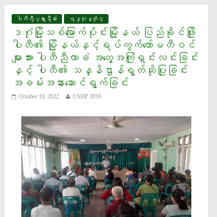
ပါတီလွဳပ္ရွားမွဳမ်ား
ရန္ကုန္တိုင္း
ဒဂုံမြို့သစ်မြောက်ပိုင်းမြို့နယ် ပြည်ခိုင်ဖြိုး
ပါတီ၏ မြို့နယ်နှင့်ရပ်ကွက်ကော်မတီဝင်
များအား ပါတီညီလာခံ အတွေ့အကြုံရှင်းလင်းခြင်း
နှင့် ပါတီ၏ သန္နိဌာန်ရွတ်ဆိုပြုခြင်း
အခမ်းအနားဆောင်ရွက်ခြင်း
October 19, 2022
USDP 2016