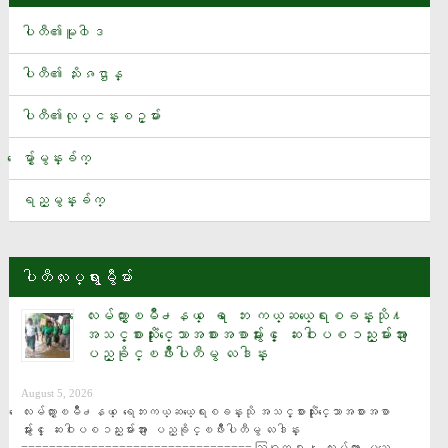
UFC 331 ၿပိဳင္ ပြဲ မွာ ထိပ္ဆုံးေခါင္ ပြဲ ႀကီးအျဖစ္ ထိုး ရ ေတာ့ မယ့္ လက္ရွိ
ပါတီ၏မူ၀ါဒ
ခ်န္ပီယံ ‌Joshua Van
ယြမ္ ၂၀၀၀ တန္ က်န္းမာေရး လက္ စြပ္ Casio မိတ္ဆက္
ပါတီ၏ သႏိၷဌာန္
ႏိုင္ငံေတာ္သမၼတ ထိုင္းႏိုင္ငံသို႔ ေရာက္ရွိ
ပါတီ၏လုပ္ငန္းစဥ္မ်ား
ေလ့က်င့္ေရး ဝတ္စုံ အ တြ က္ ေပါင္ သန္း ၂၀ တန္ စ ပြ န္ဆာ စာခ်ဳပ္ကို မ
န္ယူ ခ်ဳပ္ဆို
ေမွ်ာ္မွန္းခ်က္
ျမန္မာ့လက္ေ႐ြးစင္ အမ်ိဳးသားအသင္းႏွင့္ အမ်ိဳးသမီးအသင္းတို႔ ကြင္း သြင္း ျခ
ရည္မွန္းခ်က္
င္းခတ္ကစားနည္း၌ ေငြ တံဆိပ္ဆုမ်ားအသီးသီး ဆြတ္ခူး
ေလးမ်က္ႏွာၿမိဳ႕နယ္ ေရ ေဘး ကယ္ဆယ္ေရးစခန္းသို႔ အသင့္စားသုံးႏိုင္ေသာအစား
အစာမ်ားႏွင့္ ေဆးဝါးပစၥည္းမ်ားအား ျပည္ခိုင္ၿဖိဳးပါတီမွ လႉဒါန္း
ပါတီလႈပ္ရွားမွဳမ်ား
ေရႀကီးနစ္ျမဳပ္မႈဒဏ္ခံရသည့္ ေက်း႐ြာမ်ားရွိ ျပည္သူမ်ားအား ျပည္ခိုင္ၿဖိဳး
ေလးမ်က္ႏွာၿမိဳ႕နယ္ ေရ ေဘး ကယ္ဆယ္ေရးစခန္းသို႔
ပါတီက ကူညီေထာက္ပံ့
အသင့္စားသုံးႏိုင္ေသာအစားအစာမ်ားႏွင့္ ေဆးဝါးပစၥည္းမ်ားအား ျ
ဒီယိုမန္ဒီကို ရီးယဲလ္မက္ဒရစ္အသင္း ေခၚယူ
ပည္ခိုင္ၿဖိဳးပါတီမွ လႉဒါန္း
August 5, 2026
ေလးမ်က္ႏွာၿမိဳ႕နယ္ ေရေဘးကယ္ဆယ္ေရးစခန္းသို အသင့္စားသုံးႏိုင္ေသာအစားအစာ
မ်ားႏွင့္ ေဆးဝါးပစၥည္းမ်ားအား ျပည္ခိုင္ၿဖိဳးပါတီမွ လႉဒါန္း 