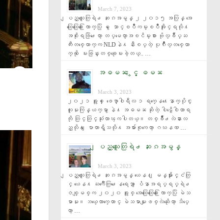
March 7, 2023
ျပည္သူေတြရဲ႕ ဆႏၵအမွန္ ၂ ၂၀၁၅ အလြန္ အေ
ထြေထြေ႐ြးေကာက္ပြဲ မွ ေသာင္ၿပိဳကမ္းၿပိဳအႏိုင္ရလို႔ 
အစိုးရဖြဲ႕ေတာ့ တပ္မေတာ္အၿငိမ္းစား ဗိုလ္ခ်ဳပ္ႀ
ကီးတစ္ေယာက္က NLDနဲ႔ နီးစပ္တဲ့ ပုဂၢိဳလ္တစ္ေယာ
က္ကို ေမးခြန္းတစ္ခုေမးခဲ့တယ္.. …
အဓမၼ ႏွင့္ ဓမၼ
March 3, 2023
၂၀၂၁ ခုႏွစ္ ေဖေဖာ္ဝါရီလ ၁ ရက္ေန႔ေနာက္ပိုင္း 
လူမႈကြန္ယက္မွာ နဲ႔ အဓမၼ ဆိုတဲ့ ပါဠိေဝါဟာရ
ကို တြင္တြင္သုံးလာၾကပါတယ္။ တစ္ခ်ိဳ႕လဲနားလ
ည္လို႔ ေျပာတာရွိသလို႔ အမ်ားစုကေတာ့ ဂဃနဏ …
ျပည္သူေတြရဲ႕ ဆႏၵအမွန္
March 3, 2023
ျပည္သူေတြရဲ႕ ဆႏၵအမွန္ ယေန႔ ျမန္မာႏိုင္ငံတြ
င္ ယေန႔ ႀကဳံေတြ႕ေနရေသာ ျပႆနာအရပ္ရပ္ရဲ႕ 
ဇစ္ျမစ္က ၂၀၂၀ ခုႏွစ္ အေထြေထြေ႐ြးေကာက္ပြဲ မဲသ
မာမႈ။ ဘယ္ေလာက္ေတာင္ မဲသမာမႈျဖစ္လဲဆိုေတာ့ သိပ္ေ
တာ့ …