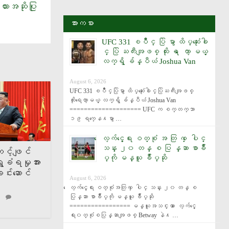
းယားအဆိုပြု
အားကစား
UFC 331 ၿပိဳင္ ပြဲ မွာ ထိပ္ဆုံးေခါ
င္ ပြဲ ႀကီးအျဖစ္ ထိုး ရ ေတာ့ မယ့္
လက္ရွိ ခ်န္ပီယံ ‌Joshua Van
August 6, 2026
UFC 331 ၿပိဳင္ပြဲမွာ ထိပ္ဆုံးေခါင္ပြဲႀကီးအျဖစ္ 
ထိုးရေတာ့မယ့္ လက္ရွိ ခ်န္ပီယံ ‌Joshua Van 
==================== UFC က စက္တက္ဘာ 
၁၉ ရက္ေန႔မွာ …
ေလ့က်င့္ေရး ဝတ္စုံ အ တြ က္ ေပါင္
သန္း ၂၀ တန္ စ ပြ န္ဆာ စာခ်ဳ
င့်ဖျင်
ပ္ကို မန္ယူ ခ်ဳပ္ဆို
းခံရမှုအား
ေါင်းဆောင်
August 6, 2026
ေလ့က်င့္ေရး ဝတ္စုံအတြက္ ေပါင္ သန္း ၂၀ တန္ စ
ပြန္ဆာ စာခ်ဳပ္ကို မန္ယူ ခ်ဳပ္ဆို 
================= မန္ယူအသင္းဟာ ေလ့က်င့္ေ
ရး၀တ္စုံစပြန္ဆာအျဖစ္ Betway နဲ႔ …