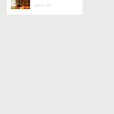
April 26, 2016