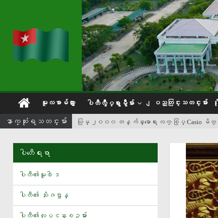
မူလစာမ်က္ႏွာ
ျပည္တြင္းသတင္းမ်ား
ပါတီလွဳပ္ရွားမွဳမ်ား
ေနာက္ဆံုးရသတင္းမ်ား
ယြမ္ ၂၀၀၀ တန္ က်န္းမာေရး လက္ စြပ္ Casio မိတ
ႏိုင္ငံေတာ္သမၼတ ထိုင္းႏိုင္ငံသို႔ ေရာက္ရွိ
ေလ့က်င့္ေရး ဝတ္စုံ အ တြ က္ ေပါင္ သန္း ၂၀ တန္ စ ပြ န္ဆာ စာခ်ဳပ္ကို မန္ယူ ခ
ပါတီေရးရာ
ျမန္မာ့လက္ေ႐ြးစင္ အမ်ိဳးသားအသင္းႏွင့္ အမ်ိဳးသမီးအသင္းတို႔ ကြင္း သြင္း ျခင္း
ပါတီ၏မူ၀ါဒ
ေလးမ်က္ႏွာၿမိဳ႕နယ္ ေရ ေဘး ကယ္ဆယ္ေရးစခန္းသို႔ အသင့္စားသုံးႏိုင္ေသာအစားအစာမ်ာ
ပါတီ၏ သႏိၷဌာန္
ေရႀကီးနစ္ျမဳပ္မႈဒဏ္ခံရသည့္ ေက်း႐ြာမ်ားရွိ ျပည္သူမ်ားအား ျပည္ခိုင္ၿဖိဳးပါတ
ေတာင္ကိုရီးယားမွာ အပူလႈိင္းေၾကာင့္ ေသဆုံးသူ ၁၉ ဦးအထိရွိလာ
ပါတီ၏လုပ္ငန္းစဥ္မ်ား