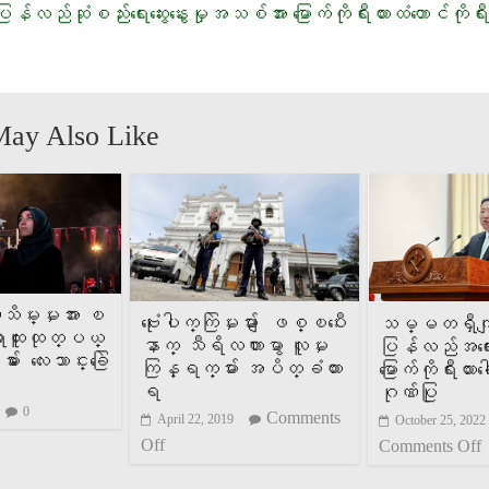
ပြန်လည်ဆုံစည်းရေးဆွေးနွေးမှုအသစ်အား မြောက်ကိုရီးယားထံတောင်ကိုရီ
May Also Like
ိမ္းမႈအား ၿ
ဗုံးေပါက္ကြဲမႈမ်ား ျဖစ္ၿပီးေ
သမ္မတရှီကျ
ရာထူးထုတ္ပယ္
နာက္ သီရိလကၤာမွာ လူမႈ
ပြန်လည်အရွေ
မ်ား ေလးေသာင္းခြဲေ
ကြန္ရက္မ်ား အပိတ္ခံထား
မြောက်ကိုရီးယားခ
ရ
ဂုဏ်ပြု
0
Comments
April 22, 2019
October 25, 2022
Off
Comments Off