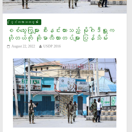
ႏိုင္ငံတကာသတင္းမ်ား
စစ်သွေးကြွများ စီးနင်းထားသည့် မိုဂါဒီရှူက
ဟိုတယ်ကို ဆိုမာလီယားတပ်များ ပြန်သိမ်း
August 22, 2022
USDP 2016