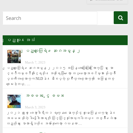
ျပည္သူ႔အသံ
ျပည္သူေတြရဲ႕ ဆႏၵအမွန္ ၂
March 7, 2023
ျပည္သူေတြရဲ႕ ဆႏၵအမွန္ ၂ ၂၀၁၅ အလြန္ အေထြေထြေ႐ြးေကာက္ပြဲ မွ ေသာ
င္ၿပိဳကမ္းၿပိဳအႏိုင္ရလို႔ အစိုးရဖြဲ႕ေတာ့ တပ္မေတာ္အၿငိမ္းစား ဗိုလ္ခ်ဳ
ပ္ႀကီးတစ္ေယာက္က NLDနဲ႔ နီးစပ္တဲ့ ပုဂၢိဳလ္တစ္ေယာက္ကို ေမးခြန္းတစ္
ခုေမးခဲ့တယ္.. …
အဓမၼ ႏွင့္ ဓမၼ
March 3, 2023
၂၀၂၁ ခုႏွစ္ ေဖေဖာ္ဝါရီလ ၁ ရက္ေန႔ေနာက္ပိုင္း လူမႈကြန္ယက္မွာ နဲ႔ 
အဓမၼ ဆိုတဲ့ ပါဠိေဝါဟာရကို တြင္တြင္သုံးလာၾကပါတယ္။ တစ္ခ်ိဳ႕လဲနား
လည္လို႔ ေျပာတာရွိသလို႔ အမ်ားစုကေတာ့ ဂဃနဏ …