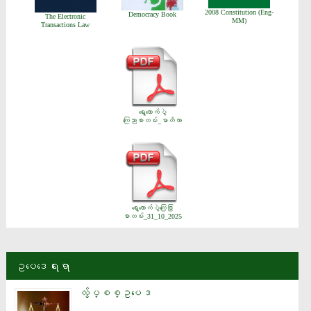
2008 Constitution (Eng-
Democracy Book
The Electronic
MM)
Transactions Law
ရွေးကောက်ပွဲ
ကြေညာစာတမ်း_မာတိကာ
ရွေးကောက်ပွဲကြေငြာ
စာတမ်း_31_10_2025
ဥပေဒေရးရာ
လွ်ပ္စစ္ဥပေဒ