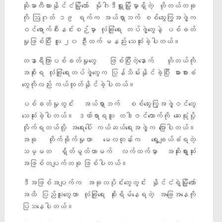
ဆိုမာလီယားနိုင်ငံမြို့တော် မိုဂါဒီရှူမြို့မှာရှိတဲ့ ဟိုတယ်တခု
ကို ဩဂုတ် ၁၉ ရက်က အယ်ရှာဘက် စစ်သွေးကြွအဖွဲ့က
ဝင်ရောက်စီးနင်းစဉ်မှာ လုံခြုံရေး တပ်ဖွဲ့တွေနဲ့ ပစ်ခတ်
မှုဖြစ်ပြီး လူ ၂၀ ဦးထက် မနည်း သေဆုံးခဲ့ပါတယ်။
တနာရီကြာပစ်ခတ်မှုတွေ ဖြစ်ပြီးတဲ့နောက် ဟိုတယ်ကို
အစိုးရ လုံခြုံရေးတပ်ဖွဲ့တွေက ပြန်သိမ်းနိုင်ခဲ့ပြီး ဓားစားခံ
တွေကိုလည်း ကယ်ထုတ်နိုင်ခဲ့ပါတယ်။
ပစ်ခတ်မှုတွင်း အယ်ရှာဘက် စစ်သွေးကြွအဖွဲ့ဝင်တွေ
သေဆုံးခဲ့ပါတယ်။ ဒဏ်ရာရသူ တဒါဇင်လောက်ကို ဆေးရုံပို့
လိုက်ရတယ်လို့ အရေးပေါ် ကယ်ဆယ်ရေးအဖွဲ့က ပြောပါတယ်။
အခု တိုက်ခိုက်မှုဟာ မေလတုန်းက ရွေးချယ်ခံရတဲ့
သမ္မတ ရှိတ်မွတ်ဟာမက် လက်ထက်မှာ အဆိုးရွားဆုံး
အဖြစ်တပျက်တခု ဖြစ်ပါတယ်။
ဒီအဖြစ်အပျက်က အခုလပိုင်းတွေတွင်း နိုင်ငံရဲ့မြို့တော်
အထိ ပြည်သူတွေဟာ လုံခြုံရေး စိုးရိမ်နေရတဲ့ အခြေအနေကို
ပြသနေပါတယ်။