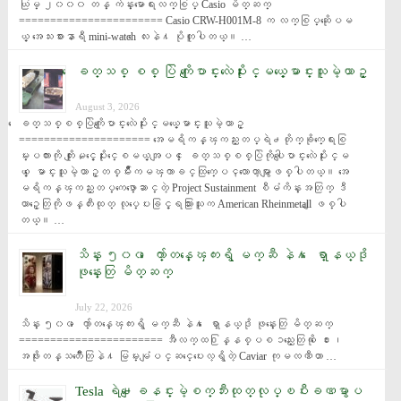
ယြမ္ ၂၀၀၀ တန္ က်န္းမာေရးလက္စြပ္ Casio မိတ္ဆက္ 
======================= Casio CRW-H001M-8 က လက္စြပ္ဆိုေပမ
ယ့္ အေသးစားနာရီ mini-watch ေလးနဲ႔ ပိုတူပါတယ္။ …
ေခတ္သစ္ စစ္ ပြဲ ကိုေျပာင္းလဲေပးႏိုင္မယ့္ေမာင္းသူမဲ့ယာဥ္
August 3, 2026
ေခတ္သစ္စစ္ပြဲကိုေျပာင္းလဲေပးႏိုင္မယ့္ေမာင္းသူမဲ့ယာဥ္ 
===================== အေမရိကန္ၾကည္းတပ္ရဲ႕တိုက္ခိုက္ေရးစြ
မ္းပကားကို တိုးျမႇင့္ေပးႏိုင္ေစမယ့္အျပင္ ေခတ္သစ္စစ္ပြဲကိုပါေျပာင္းလဲေပးႏိုင္မ
ယ့္ ေမာင္းသူမဲ့ယာဥ္တစ္မ်ိဳးကမၾကာခင္ထြက္ေပၚလာေတာ့မွာျဖစ္ပါတယ္။ အေ
မရိကန္ၾကည္းတပ္ကေဖာ္ေဆာင္တဲ့ Project Sustainment စီမံကိန္းအတြက္ ဒီ
ယာဥ္ေတြကိုဖန္တီးထုတ္ လုပ္ေပးခြင့္ရသြားသူက American Rheinmetall ျဖစ္ပါ
တယ္။ …
သိန္း ၅၀၀ ေက်ာ္တန္ေၾကးရွိ မက္ဆီ နဲ႔ ေရာ္နယ္ဒို
ဖုန္းေတြ မိတ္ဆက္
July 22, 2026
သိန္း ၅၀၀ ေက်ာ္တန္ေၾကးရွိ မက္ဆီ နဲ႔ ေရာ္နယ္ဒို ဖုန္းေတြ မိတ္ဆက္ 
======================= အီလက္ထ႐ြန္နစ္ပစၥည္းေတြကို ေ႐ႊ၊ 
အဖိုးတန္သတၱဳေတြနဲ႔ မြမ္းမံျပင္ဆင္ေပးေလ့ရွိတဲ့ Caviar ကုမၸဏီဟာ …
Tesla ရဲ႕‌ေျခနင္းမဲ့စက္ဘီးထုတ္လုပ္ၿပီးခဏမွာပ