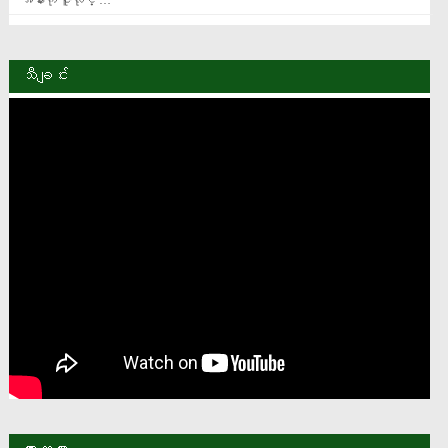
သီချင်း