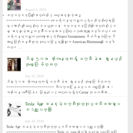
August 3, 2026
ေခတ္သစ္စစ္ပြဲကိုေျပာင္းလဲေပးႏိုင္မယ့္ေမာင္းသူမဲ့ယာဥ္ 
===================== အေမရိကန္ၾကည္းတပ္ရဲ႕တိုက္ခိုက္ေရးစြ
မ္းပကားကို တိုးျမႇင့္ေပးႏိုင္ေစမယ့္အျပင္ ေခတ္သစ္စစ္ပြဲကိုပါေျပာင္းလဲေပးႏိုင္မ
ယ့္ ေမာင္းသူမဲ့ယာဥ္တစ္မ်ိဳးကမၾကာခင္ထြက္ေပၚလာေတာ့မွာျဖစ္ပါတယ္။ အေ
မရိကန္ၾကည္းတပ္ကေဖာ္ေဆာင္တဲ့ Project Sustainment စီမံကိန္းအတြက္ ဒီ
ယာဥ္ေတြကိုဖန္တီးထုတ္ လုပ္ေပးခြင့္ရသြားသူက American Rheinmetall ျဖစ္ပါ
တယ္။ …
သိန္း ၅၀၀ ေက်ာ္တန္ေၾကးရွိ မက္ဆီ နဲ႔ ေရာ္နယ္ဒို
ဖုန္းေတြ မိတ္ဆက္
July 22, 2026
သိန္း ၅၀၀ ေက်ာ္တန္ေၾကးရွိ မက္ဆီ နဲ႔ ေရာ္နယ္ဒို ဖုန္းေတြ မိတ္ဆက္ 
======================= အီလက္ထ႐ြန္နစ္ပစၥည္းေတြကို ေ႐ႊ၊ 
အဖိုးတန္သတၱဳေတြနဲ႔ မြမ္းမံျပင္ဆင္ေပးေလ့ရွိတဲ့ Caviar ကုမၸဏီဟာ …
Tesla ရဲ႕‌ေျခနင္းမဲ့စက္ဘီးထုတ္လုပ္ၿပီးခဏမွာပ
စၥည္းျပတ္သြား
July 20, 2026
Tesla ရဲ႕‌ေျခနင္းမဲ့စက္ဘီးထုတ္လုပ္ၿပီးခဏမွာပစၥည္းျပတ္သြား 
======================== Tesla က လမ္းေလွ်ာက္ခါစ ကေလးငယ္ေတြအတြ