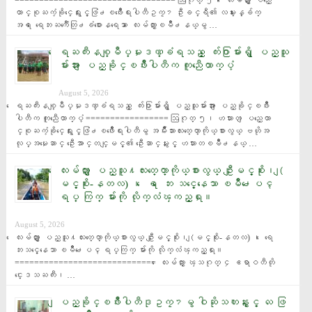
================================= ဩဂုတ္ ၅၊ ေလးမ်က္ႏွာ ျပည္ေ
ထာင္စုႀကံ့ခိုင္ေရးႏွင့္ဖြံ႕ၿဖိဳးေရးပါတီဥကၠ႒ ဦးခင္ရီ၏ လမ္းၫႊန္ခ်က္
အရ ေရေဘးႀကဳံေတြ႕ခံစားေနရေသာ ေလးမ်က္ႏွာၿမိဳ႕နယ္မွ …
ေရႀကီးနစ္ျမဳပ္မႈဒဏ္ခံရသည့္ ေက်း႐ြာမ်ားရွိ ျပည္သူ
မ်ားအား ျပည္ခိုင္ၿဖိဳးပါတီက ကူညီေထာက္ပံ့
August 5, 2026
ေရႀကီးနစ္ျမဳပ္မႈဒဏ္ခံရသည့္ ေက်း႐ြာမ်ားရွိ ျပည္သူမ်ားအား ျပည္ခိုင္ၿဖိဳး
ပါတီက ကူညီေထာက္ပံ့ ================= ဩဂုတ္ ၅၊ ဟသၤာတ ျပည္ေထာ
င္စုႀကံ့ခိုင္ေရးႏွင့္ဖြံ႕ၿဖိဳးေရးပါတီမွ အမ်ိဳးသားလႊတ္ေတာ္ကိုယ္စားလွယ္ ဗဟိုအ
လုပ္အမႈေဆာင္ ဦးေအာင္တင္ျမင့္၏ ဦးေဆာင္မႈႏွင့္ ဟသၤာတၿမိဳ႕နယ္ …
ေလးမ်က္ႏွာ ျပည္သူ႔လႊတ္ေတာ္ကိုယ္စားလွယ္ ဦးျမင့္စိုး၊ (ျ
မင့္စိုး-နတလ) ၊ ေရ ေဘး သင့္ေနေသာ ၿမိဳ႕ေပၚ
ရပ္ ကြက္ မ်ားကို လိုက္လံၾကည့္ရႈ။
August 5, 2026
ေလးမ်က္ႏွာ ျပည္သူ႔လႊတ္ေတာ္ကိုယ္စားလွယ္ ဦးျမင့္စိုး၊ (ျမင့္စိုး-နတလ) ၊ ေရေ
ဘးသင့္ေနေသာ ၿမိဳ႕ေပၚ ရပ္ကြက္ မ်ားကို လိုက္လံၾကည့္ရႈ။ 
============================= ေလးမ်က္ႏွာ ၾသဂုတ္ ၄ ဧရာဝတီတို
င္းေဒသႀကီး၊ …
ျပည္ခိုင္ၿဖိဳးပါတီဒုဥကၠ႒မွ ဝါဆိုသကၤန္းႏွင့္ လႉ ဖြ