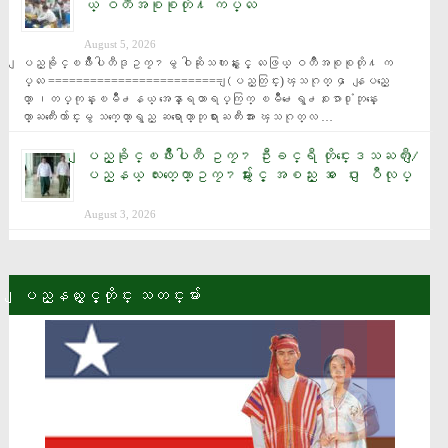
ယ္ ဝတၳဳအစုစုတို႔ ကပ္လႉ
August 5, 2026
ျပည္ခိုင္ၿဖိဳးပါတီဒုဥကၠ႒မွ ဝါဆိုသကၤန္းႏွင့္ လႉဖြယ္ ဝတၳဳအစုစုတို႔ က
ပ္လႉ ========================= (ျပည္တြင္း)ၾသဂုတ္ ၄ ေနျပည္ေ
တာ္ ၊တပ္ကုန္းၿမိဳ႕နယ္ အေနာ္ရထာရပ္ကြက္ ၿမိဳ႕ေရွ႕စႏၵာ႐ုံဘုန္းေ
တာ္ႀကီးေက်ာင္းမွ သက္ေတာ္ရွည္ ဆရာေတာ္ဘုရားႀကီးအား ၾသဂုတ္လ …
ျပည္ခိုင္ၿဖိဳးပါတီ ဥကၠ႒ ဦးခင္ရီ တိုင္းေဒသႀကီး/ျ
ပည္နယ္ လႊတ္ေတာ္ဥကၠ႒မ်ားႏွင့္ အစည္း အ ေဝး ျပဳလုပ္
August 3, 2026
ျပည္နယ္ႏွင့္တိုင္း သတင္းမ်ား