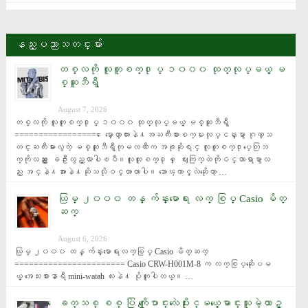
နည္းပညာသတင္းမ်ား
တစ္လကို လူတူစက္႐ုပ္ ၁၀၀၀ ထုတ္လုပ္မယ့္ မ
စ္ဆူဘီရွီ
August 7, 2026
တစ္လကို လူတူစက္႐ုပ္ ၁၀၀၀ ထုတ္လုပ္မယ့္ မစ္ဆူဘီရွီ 
================== ေမာ္ေတာ္ကားနဲ႔အႀကီးစားစက္မႈလုပ္ငန္းမွာ ဂုဏ္သ
တင္းႀကီးမားလွတဲ့ မစ္ဆူဘီရွီကုမၸဏီက အခုဆိုရင္ လူတူစက္႐ုပ္ေတြဘ
က္ကိုလည္း ေျခဦးလွည့္လာပါၿပီ။လူတူစက္႐ုပ္ ေဈးကြက္ထဲကိုဝင္လာရာမွာလ
ည္း အင္နဲ႔အားနဲ႔ဆိုသလိုဝင္လာတာပါ။ ဘာေၾကာင့္လဲဆိုေတာ့ …
ယြမ္ ၂၀၀၀ တန္ က်န္းမာေရး လက္ စြပ္ Casio မိတ္
ဆက္
August 6, 2026
ယြမ္ ၂၀၀၀ တန္ က်န္းမာေရးလက္စြပ္ Casio မိတ္ဆက္ 
======================= Casio CRW-H001M-8 က လက္စြပ္ဆိုေပမ
ယ့္ အေသးစားနာရီ mini-watch ေလးနဲ႔ ပိုတူပါတယ္။ …
ေခတ္သစ္ စစ္ ပြဲ ကိုေျပာင္းလဲေပးႏိုင္မယ့္ေမာင္းသူမဲ့ယာဥ္