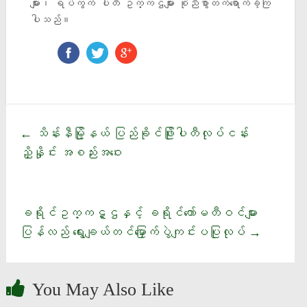
များ၊ ရပ်ကွက် ပါတီ ဥက္ကဌများ စုံညီစွာတက်ရောက်ခဲ့​ကြ
ပါသည်။
သိန်းနီမြို့နယ် ပြည်ခိုင်ဖြိုးပါတီလုပ်ငန်း
←
ညှိနှိုင်း အစည်းအဝေး
ခရိုင်ဥက္ကဋ္ဌနှင့် ခရိုင်ကော်မတီဝင်များ
ပြန်လည် ရွေးချယ်တင်မြှောက်ပွဲကျင်းပပြုလုပ်
→
You May Also Like