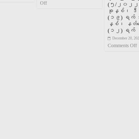
Off
(၅/၂၀၂၂
ခုနှစ်၊ ဒ
(၁၉) ရက်
နှစ်၊ နတ်တော်
(၁၂) ရက်
December 20, 20
Comments Off