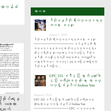
ရာတာဝန်ခံ
အားကစား
ဒီယိုမန္ဒီကို ရီးယဲလ္မက္ဒရစ္
အသင္း ေခၚယူ
August 7, 2026
ဒီယိုမန္ဒီကို ရီးယဲလ္မက္ဒရစ္အသင္း ေခၚယူ 
======================= စပိန္ထိပ္သီး ရီး
ယဲလ္မက္ဒရစ္အသင္းဟာ လိုက္ပ္ဇစ္အသင္းရဲ႕ 
အိုင္ဗရီကိုစ္ လူငယ္ေတာင္ပံၾကယ္ပြင့္ ဒီယိုမ
န္ဒီကို ေခၚယူႏိုင္ခဲ့ၿပီျဖစ္ေၾကာင္း အတည္ျပဳေၾ
ကညာခဲ့ပါတယ္။ အသက္ (၁၉)ႏွစ္အ႐ြယ္သာရွိေသးတဲ့ 
ဒီယိုမန္ဒီအတြက္ …
UFC 331 ၿပိဳင္ ပြဲ မွာ ထိပ္ဆုံးေခါ
င္ ပြဲ ႀကီးအျဖစ္ ထိုး ရ ေတာ့ မယ့္
လက္ရွိ ခ်န္ပီယံ ‌Joshua Van
August 6, 2026
့ခိုင်ရေးနှ
UFC 331 ၿပိဳင္ပြဲမွာ ထိပ္ဆုံးေခါင္ပြဲႀကီးအျဖစ္ 
ါတီ သဘောထား
ထိုးရေတာ့မယ့္ လက္ရွိ ခ်န္ပီယံ ‌Joshua Van 
==================== UFC က စက္တက္ဘာ 
ညာချက်