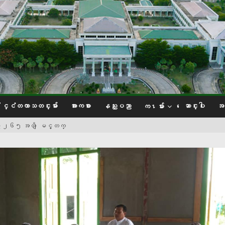
ႏိုင္ငံတကာသတင္းမ်ား
အားကစား
နည္းပညာ
ေဆာင္းပါး
အင
က႑မ်ား
၀ မွ ၂၆၅ အထိ ျမင့္တက္
ဆူဘီရွီ
န္ပီယံ ‌Joshua Van
်ဳပ္ဆို
ခတ္ကစားနည္း၌ ေငြ တံဆိပ္ဆုမ်ားအသီးသီး ဆြတ္ခူး