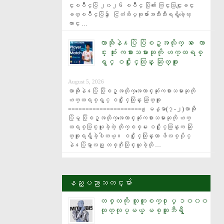
င္းၿပိဳင္ပြဲ ၂၀၂၆ ၿပိဳင္ ပြဲ၏ ကြင္းသြင္းျခင္း
ခတ္ၿပိဳင္ပြဲ၌ ေငြတံဆိပ္ဆုမ်ားအသီးသီးရရွိခဲ့ေၾ
ကာင္း …
လာအိုနဲ႔ပြဲ ပြဲစဥ္အလိုက္ အ ေကာ
င္း ဆုံး ကစားသမားဆုကို ဟက္ထရစ္
ရွင္ ဝင္းႏိုင္ထြန္း ဆြတ္ခူး
August 5, 2026
လာအိုနဲ႔ပြဲ ပြဲစဥ္အလိုက္အေကာင္းဆုံးကစားသမားဆုကို 
ဟက္ထရစ္ရွင္ ဝင္းႏိုင္ထြန္း ဆြတ္ခူး 
====================== ျမန္မာ(၇-၂)လာအို
ပြဲမွ ပြဲစဥ္အလိုက္အေကာင္းဆုံးကစားသမားဆုကို ဟက္
ထရစ္သြင္းယူခဲ့တဲ့ တိုက္စစ္မႉး ဝင္းႏိုင္ထြန္းက ဆြ
တ္ခူးရရွိခဲ့ပါတယ္။ ဝင္းႏိုင္ထြန္းဟာ ဖိလစ္ပိုင္
နဲ႔ပြဲမွာလည္း တစ္ဂိုးသြင္းယူခဲ့လို …
နည္းပညာသတင္းမ်ား
တစ္လကို လူတူစက္႐ုပ္ ၁၀၀၀
ထုတ္လုပ္မယ့္ မစ္ဆူဘီရွီ