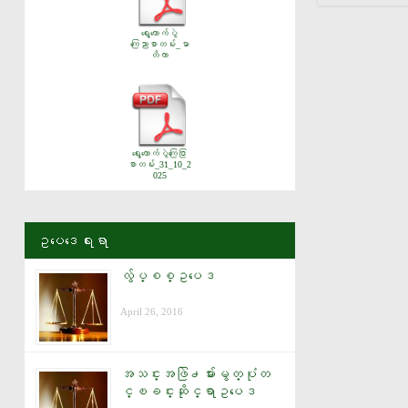
ရွေးကောက်ပွဲ
ကြေညာစာတမ်း_မာ
တိကာ
ရွေးကောက်ပွဲကြေငြာ
စာတမ်း_31_10_2
025
ဥပေဒေရးရာ
လွ်ပ္စစ္ဥပေဒ
April 26, 2016
အသင္းအဖြဲ႕မ်ားမွတ္ပုံတ
င္ၿခင္းဆိုင္ရာဥပေဒ