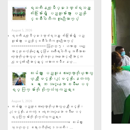
ေရႀကီးနစ္ျမဳပ္မႈဒဏ္ခံရသည့္ ေ
က်း႐ြာမ်ားရွိ ျပည္သူမ်ားအား ျပည္ခို
င္ၿဖိဳးပါတီက ကူညီေထာက္ပံ့
August 5, 2026
ေရႀကီးနစ္ျမဳပ္မႈဒဏ္ခံရသည့္ ေက်း႐ြာမ်ားရွိ ျပည္
သူမ်ားအား ျပည္ခိုင္ၿဖိဳးပါတီက ကူညီေထာက္ပံ့ 
================= ဩဂုတ္ ၅၊ ဟသၤာတ ျပည္ေ
ထာင္စုႀကံ့ခိုင္ေရးႏွင့္ဖြံ႕ၿဖိဳးေရးပါတီမွ အမ်ိဳးသားလႊ
တ္ေတာ္ကိုယ္စားလွယ္ ဗဟိုအလုပ္အမႈေဆာင္ ဦးေအာင္တ
င္ျမင့္၏ ဦးေဆာင္မႈႏွင့္ ဟသၤာတၿမိဳ႕နယ္ …
ေလးမ်က္ႏွာ ျပည္သူ႔လႊတ္ေတာ္ကိုယ္စားလွ
ယ္ ဦးျမင့္စိုး၊ (ျမင့္စိုး-နတလ)
၊ ေရ ေဘး သင့္ေနေသာ ၿမိဳ႕ေပၚ
ရပ္ ကြက္ မ်ားကို လိုက္လံၾကည့္ရႈ။
August 5, 2026
ေလးမ်က္ႏွာ ျပည္သူ႔လႊတ္ေတာ္ကိုယ္စားလွယ္ ဦးျမင့္စိုး၊ 
(ျမင့္စိုး-နတလ) ၊ ေရေဘးသင့္ေနေသာ ၿမိဳ႕ေပၚ 
ရပ္ကြက္ မ်ားကို လိုက္လံၾကည့္ရႈ။ 
============================= ေလးမ်က္ႏွာ 
ၾသဂုတ္ ၄ ဧရာဝတီတိုင္းေဒသႀကီး၊ …