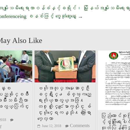
ျိုးသမီးရေးရာတာဝန်ခံနှင့်ခရိုင်၊ မြို့နယ်အမျိုးသမီးရေး
conferenceing စနစ်ဖြင့် တွေ့ဆုံဆွေးနွေး
→
May Also Like
န္းၿ
ဗဟိုအလုပ္အမႈေဆာင္ဦး
ည္ခိုင္ၿဖိဳး
ခင္ရီႏွင္႕ ခ်စ္ၾကည္ေ
်ဳိးသမီးညီလာ
ရးကိုယ္စားလွယ္အဖြဲ႔
ႏွာဖလွယ္ပဲြက်င္း
တ႐ုတ္ႏိုင္ငံေျမာက္ပိုင္း ခ်
င္းဟိုင္ေရကန္သို႔ သြားေရာ
ပြည်ထောင်စုကြံ
က္ေလ့လာ
 2018
င့်ဖွံ့ဖြိုးရေးပ
Comments
June 12, 2018
f
ထုတ်ပြန်ကြေ