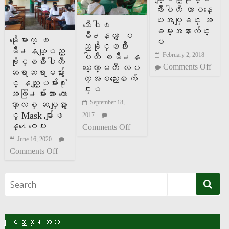
ဖိဳးပါတီ တာဝန္ေ
ပးအပ္ျခင္း အ
သီေပါၿ
ခမ္းအနားက်င္း
မိဳ႕နယ္ ျပ
မိုးေမာက္ ၿ
ပ
ည္ခိုင္ၿဖိဳး
မိဳ႕နယ္ျပည္
February 2, 2018
ပါတီ ၿမိဳ႕န
ခိုင္ၿဖိဳးပါတီ
Comments Off
ယ္ေကာ္မတီ လပ
ဆရာဆရာမမ်ားႏွ
တ္အစည္းေ၀းက်
င့္ နည္းျပမ်ား႐ုံး
င္းပ
အဖြဲ႕မ်ားအား ကာေ
September 18,
ဘာ္လစ္ ဆပ္ျပာႏွ
င့္ Mask မ်ားျဖ
2017
န္႔ေဝေပး
Comments Off
June 16, 2020
Comments Off
ျပည္သူ႔အသံ