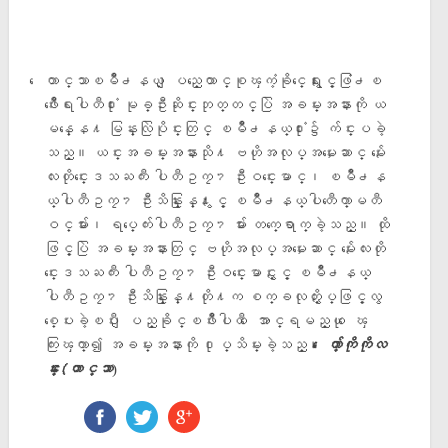
ေတာင္သာၿမိဳ႕နယ္ ျပည္ေထာင္စုၾက့ံခိုင္ေရးႏွင့္ဖြံ႕ၿ
ဖိဳးေရးပါတီ႐ံုး မုခ္ဦးဆိုင္းဘုတ္တင္ပြဲ အခမ္းအနားကို ယ
မန္ေန႔ မြန္းလဲြပိုင္းတြင္ ၿမိဳ႕နယ္႐ံုး၌ က်င္းပခဲ့
သည္။ ယင္းအခမ္းအနားသို႔ ဗဟိုအလုပ္အမႈေဆာင္ မႏၲေ
လးတိုင္းေဒသႀကီး ပါတီဥကၠ႒ ဦးဝင္းေမာင္၊ ၿမိဳ႕န
ယ္ပါတီဥကၠ႒ ဦးသိန္းၫြန္႔ႏွင့္ ၿမိဳ႕နယ္ပါတီေကာ္မတီ
ဝင္မ်ား၊ ရပ္ေက်းပါတီဥကၠ႒ မ်ား တက္ေရာက္ခဲ့သည္။ ထို
ဖြင့္ပဲြ အခမ္းအနားတြင္ ဗဟိုအလုပ္အမႈေဆာင္ မႏၲေလးတို
င္းေဒသႀကီး ပါတီဥကၠ႒ ဦးဝင္းေမာင္ႏွင့္ ၿမိဳ႕နယ္
ပါတီဥကၠ႒ ဦးသိန္းၫြန္႔တို႔က စက္ခလုတ္ႏွိပ္ဖြင့္လွ
စ္ေပးခဲ့ၿပီး ျပည္ခိုင္ၿဖိဳးပါတီ ေအာင္ရမည္ဟု ေၾ
ကြးၾကာ္၍ အခမ္းအနားကို ႐ုပ္သိမ္းခဲ့သည္။
ေက်ာ္ကိုကိုလ
င္း(ေတာင္သာ
)