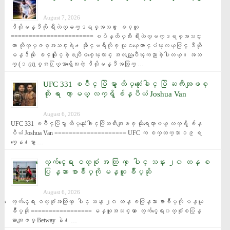
August 7, 2026
ဒီယိုမန္ဒီကို ရီးယဲလ္မက္ဒရစ္အသင္း ေခၚယူ 
======================= စပိန္ထိပ္သီး ရီးယဲလ္မက္ဒရစ္အသင္း
ဟာ လိုက္ပ္ဇစ္အသင္းရဲ႕ အိုင္ဗရီကိုစ္ လူငယ္ေတာင္ပံၾကယ္ပြင့္ ဒီယို
မန္ဒီကို ေခၚယူႏိုင္ခဲ့ၿပီျဖစ္ေၾကာင္း အတည္ျပဳေၾကညာခဲ့ပါတယ္။ အသ
က္ (၁၉)ႏွစ္အ႐ြယ္သာရွိေသးတဲ့ ဒီယိုမန္ဒီအတြက္ …
UFC 331 ၿပိဳင္ ပြဲ မွာ ထိပ္ဆုံးေခါင္ ပြဲ ႀကီးအျဖစ္
ထိုး ရ ေတာ့ မယ့္ လက္ရွိ ခ်န္ပီယံ ‌Joshua Van
August 6, 2026
UFC 331 ၿပိဳင္ပြဲမွာ ထိပ္ဆုံးေခါင္ပြဲႀကီးအျဖစ္ ထိုးရေတာ့မယ့္ လက္ရွိ ခ်န္
ပီယံ ‌Joshua Van ==================== UFC က စက္တက္ဘာ ၁၉ ရ
က္ေန႔မွာ …
ေလ့က်င့္ေရး ဝတ္စုံ အ တြ က္ ေပါင္ သန္း ၂၀ တန္ စ
ပြ န္ဆာ စာခ်ဳပ္ကို မန္ယူ ခ်ဳပ္ဆို
August 6, 2026
ေလ့က်င့္ေရး ဝတ္စုံအတြက္ ေပါင္ သန္း ၂၀ တန္ စပြန္ဆာ စာခ်ဳပ္ကို မန္ယူ 
ခ်ဳပ္ဆို ================= မန္ယူအသင္းဟာ ေလ့က်င့္ေရး၀တ္စုံစပြန္
ဆာအျဖစ္ Betway နဲ႔ …