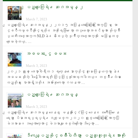
ျပည္သူေတြရဲ႕ ဆႏၵအမွန္ ၂
March 7, 2023
ျပည္သူေတြရဲ႕ ဆႏၵအမွန္ ၂ ၂၀၁၅ အလြန္ အေထြေထြေ႐ြးေကာက္ပြဲ မွ ေသာ
င္ၿပိဳကမ္းၿပိဳအႏိုင္ရလို႔ အစိုးရဖြဲ႕ေတာ့ တပ္မေတာ္အၿငိမ္းစား ဗိုလ္ခ်ဳ
ပ္ႀကီးတစ္ေယာက္က NLDနဲ႔ နီးစပ္တဲ့ ပုဂၢိဳလ္တစ္ေယာက္ကို ေမးခြန္းတစ္
ခုေမးခဲ့တယ္.. …
အဓမၼ ႏွင့္ ဓမၼ
March 3, 2023
၂၀၂၁ ခုႏွစ္ ေဖေဖာ္ဝါရီလ ၁ ရက္ေန႔ေနာက္ပိုင္း လူမႈကြန္ယက္မွာ နဲ႔ 
အဓမၼ ဆိုတဲ့ ပါဠိေဝါဟာရကို တြင္တြင္သုံးလာၾကပါတယ္။ တစ္ခ်ိဳ႕လဲနား
လည္လို႔ ေျပာတာရွိသလို႔ အမ်ားစုကေတာ့ ဂဃနဏ …
ျပည္သူေတြရဲ႕ ဆႏၵအမွန္
March 3, 2023
ျပည္သူေတြရဲ႕ ဆႏၵအမွန္ ယေန႔ ျမန္မာႏိုင္ငံတြင္ ယေန႔ ႀကဳံေတြ႕ေန
ရေသာ ျပႆနာအရပ္ရပ္ရဲ႕ ဇစ္ျမစ္က ၂၀၂၀ ခုႏွစ္ အေထြေထြေ႐ြးေကာက္ပြဲ 
မဲသမာမႈ။ ဘယ္ေလာက္ေတာင္ မဲသမာမႈျဖစ္လဲဆိုေတာ့ သိပ္ေတာ့ …
ဒီကေန့ျပည္ခုိင္ၿဖိဳးပါတီဟာ ျပည္သူလူထုရဲ႔အားကိုး