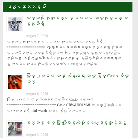
နည္းပညာသတင္းမ်ား
တစ္လကို လူတူစက္႐ုပ္ ၁၀၀၀ ထုတ္လုပ္မယ့္ မ
စ္ဆူဘီရွီ
August 7, 2026
တစ္လကို လူတူစက္႐ုပ္ ၁၀၀၀ ထုတ္လုပ္မယ့္ မစ္ဆူဘီရွီ 
================== ေမာ္ေတာ္ကားနဲ႔အႀကီးစားစက္မႈလုပ္ငန္းမွာ ဂုဏ္သ
တင္းႀကီးမားလွတဲ့ မစ္ဆူဘီရွီကုမၸဏီက အခုဆိုရင္ လူတူစက္႐ုပ္ေတြဘ
က္ကိုလည္း ေျခဦးလွည့္လာပါၿပီ။လူတူစက္႐ုပ္ ေဈးကြက္ထဲကိုဝင္လာရာမွာလ
ည္း အင္နဲ႔အားနဲ႔ဆိုသလိုဝင္လာတာပါ။ ဘာေၾကာင့္လဲဆိုေတာ့ …
ယြမ္ ၂၀၀၀ တန္ က်န္းမာေရး လက္ စြပ္ Casio မိတ္
ဆက္
August 6, 2026
ယြမ္ ၂၀၀၀ တန္ က်န္းမာေရးလက္စြပ္ Casio မိတ္ဆက္ 
======================= Casio CRW-H001M-8 က လက္စြပ္ဆိုေပမ
ယ့္ အေသးစားနာရီ mini-watch ေလးနဲ႔ ပိုတူပါတယ္။ …
ေခတ္သစ္ စစ္ ပြဲ ကိုေျပာင္းလဲေပးႏိုင္မယ့္ေမာင္းသူမဲ့ယာဥ္
August 3, 2026