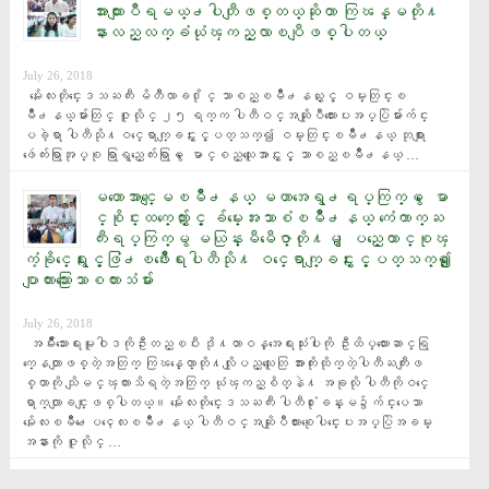
အားထားျပဳရမယ္႕ပါတီျဖစ္တယ္ဆိုတာ ကြၽန္မတို႔
နားလည္လက္ခံယုံၾကည္လာၿပီျဖစ္ပါတယ္
July 26, 2018
  မႏၲေလးတိုင္းေဒသႀကီး မိတီၴလာခ႐ိုင္ သာစည္ၿမိဳ႕နယ္ႏွင့္ ဝမ္းတြင္းၿ
မိဳ႕နယ္မ်ားတြင္ ဇူလိုင္ ၂၅ ရက္က ပါတီဝင္အဆိုျပဳလႊာေပးအပ္ပြဲမ်ားက်င္း
ပခဲ့ရာ ပါတီသို႔ဝင္ေရာက္ျခင္းႏွင့္ပတ္သက္၍ ဝမ္းတြင္းၿမိဳ႕နယ္ ဘုရားျ
ဖဴေက်းရြာအုပ္စု ရြာရွည္ေက်းရြာမွ ေမာင္စည္သူေအာင္ႏွင့္ သာစည္ၿမိဳ႕နယ္ …
မဟာေအာင္ေျမၿမိဳ႕နယ္ မဟာအေရွ႕ရပ္ကြက္မွ ေမာ
င္စုိင္းထက္ေက်ာ္ႏွင့္ ခ်မ္းေအးသာစံၿမိဳ႕နယ္ ကံေကာက္ႀ
ကီးရပ္ကြက္မွ မယြန္းမီမီေဇာ္တုိ႔မွ ျပည္ေထာင္စုၾ
ကံ့ခုိင္ေရးႏွင့္ဖြံ႕ၿဖိဳးေရးပါတီသုိ႔ ဝင္ေရာက္ျခင္းႏွင့္ပတ္သက္၍ ​ေျ
ပာျကားသြား​ေသာစကားသံမ်ား
July 26, 2018
  အမ်ဳိးသားေရးမူဝါဒကိုဦးတည္ၿပီး ဒို႔တာဝန္အေရးသံုးပါးကို ဦးထိပ္ထားေဆာင္ရြ
က္ေနတာျဖစ္တဲ့အတြက္ ကြၽန္ေတာ္တို႔လိုျပည္သူေတြ အားကိုးထိုက္တဲ့ပါတီႀကီးျဖ
စ္တာကို သိျမင္ၾကားသိရတဲ့အတြက္ ယံုၾကည္စိတ္နဲ႔ အခုလို ပါတီကိုဝင္ေ
ရာက္လာျခင္းျဖစ္ပါတယ္​။ မႏၲေလးတိုင္းေဒသႀကီး ပါတီ႐ံုးခန္းမ၌က်င္းပေသာ 
မႏၲေလးၿမိဳ႕ေပၚေလးၿမိဳ႕နယ္ ပါတီဝင္အဆုိျပဳလႊာစုေပါင္းေပးအပ္ပြဲအခမ္း
အနားကုိ ဇူလိုင္ …