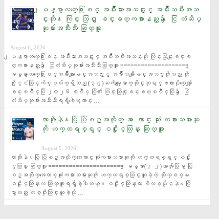
ျမန္မာ့လက္ေ႐ြးစင္ အမ်ိဳးသားအသင္းႏွင့္ အမ်ိဳးသမီးအသ
င္းတို႔ ကြင္း သြင္း ျခင္းခတ္ကစားနည္း၌ ေငြ တံဆိပ္
ဆုမ်ားအသီးသီး ဆြတ္ခူး
August 6, 2026
ျမန္မာ့လက္ေ႐ြးစင္ အမ်ိဳးသားအသင္းႏွင့္ အမ်ိဳးသမီးအသင္းတို ကြင္းသြင္းျခင္းခ
တ္ကစားနည္း၌ ေငြတံဆိပ္ဆုမ်ားအသီးသီးဆြတ္ခူး ==================== ျ
မန္မာ့လက္ေ႐ြးစင္အမ်ိဳးသားျခင္းအသင္းႏွင့္ အမ်ိဳးသမီးျခင္းအသင္းတိုသည္ ထို
င္းႏိုင္ငံတြင္က်င္းပလ်က္ရွိသည့္ (၃၉)ႀကိမ္ေျမာက္ထိုင္းဘုရင့္ဖလားပိုက္ေက်ာ္ျ
ခင္းၿပိဳင္ပြဲ ၂၀၂၆ ၿပိဳင္ ပြဲ၏ ကြင္းသြင္းျခင္းခတ္ၿပိဳင္ပြဲ၌ ေငြ
တံဆိပ္ဆုမ်ားအသီးသီးရရွိခဲ့ေၾကာင္း …
လာအိုနဲ႔ပြဲ ပြဲစဥ္အလိုက္ အ ေကာင္း ဆုံး ကစားသမားဆု
ကို ဟက္ထရစ္ရွင္ ဝင္းႏိုင္ထြန္း ဆြတ္ခူး
August 5, 2026
လာအိုနဲ႔ပြဲ ပြဲစဥ္အလိုက္အေကာင္းဆုံးကစားသမားဆုကို ဟက္ထရစ္ရွင္ ဝင္းႏို
င္ထြန္း ဆြတ္ခူး ====================== ျမန္မာ(၇-၂)လာအိုပြဲမွ ပြဲ
စဥ္အလိုက္အေကာင္းဆုံးကစားသမားဆုကို ဟက္ထရစ္သြင္းယူခဲ့တဲ့ တိုက္စစ္မႉး 
ဝင္းႏိုင္ထြန္းက ဆြတ္ခူးရရွိခဲ့ပါတယ္။ ဝင္းႏိုင္ထြန္းဟာ ဖိလစ္ပိုင္နဲ႔ပြဲ
မွာလည္း တစ္ဂိုးသြင္းယူခဲ့လို …