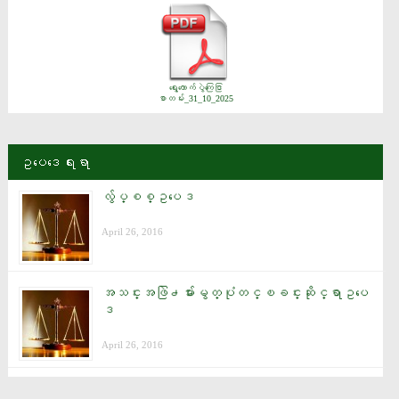
ရွေးကောက်ပွဲကြေငြာ
စာတမ်း_31_10_2025
ဥပေဒေရးရာ
လွ်ပ္စစ္ဥပေဒ
April 26, 2016
အသင္းအဖြဲ႕မ်ားမွတ္ပုံတင္ၿခင္းဆိုင္ရာဥပေ
ဒ
April 26, 2016