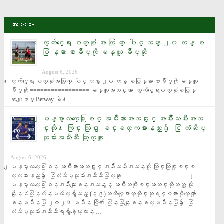
အားကစား
ေလ့က်င့္ေရး ဝတ္စုံ အ တြ က္ ေပါင္ သန္း ၂၀ တန္ စ
ပြ န္ဆာ စာခ်ဳပ္ကို မန္ယူ ခ်ဳပ္ဆို
August 6, 2026
ေလ့က်င့္ေရး ဝတ္စုံအတြက္ ေပါင္ သန္း ၂၀ တန္ စပြန္ဆာ စာခ်ဳပ္ကို မန္ယူ 
ခ်ဳပ္ဆို ================= မန္ယူအသင္းဟာ ေလ့က်င့္ေရး၀တ္စုံစပြန္
ဆာအျဖစ္ Betway နဲ႔ …
ျမန္မာ့လက္ေ႐ြးစင္ အမ်ိဳးသားအသင္းႏွင့္ အမ်ိဳးသမီးအသ
င္းတို႔ ကြင္း သြင္း ျခင္းခတ္ကစားနည္း၌ ေငြ တံဆိပ္
ဆုမ်ားအသီးသီး ဆြတ္ခူး
August 6, 2026
ျမန္မာ့လက္ေ႐ြးစင္ အမ်ိဳးသားအသင္းႏွင့္ အမ်ိဳးသမီးအသင္းတို ကြင္းသြင္းျခင္းခ
တ္ကစားနည္း၌ ေငြတံဆိပ္ဆုမ်ားအသီးသီးဆြတ္ခူး ==================== ျ
မန္မာ့လက္ေ႐ြးစင္အမ်ိဳးသားျခင္းအသင္းႏွင့္ အမ်ိဳးသမီးျခင္းအသင္းတိုသည္ ထို
င္းႏိုင္ငံတြင္က်င္းပလ်က္ရွိသည့္ (၃၉)ႀကိမ္ေျမာက္ထိုင္းဘုရင့္ဖလားပိုက္ေက်ာ္ျ
ခင္းၿပိဳင္ပြဲ ၂၀၂၆ ၿပိဳင္ ပြဲ၏ ကြင္းသြင္းျခင္းခတ္ၿပိဳင္ပြဲ၌ ေငြ
တံဆိပ္ဆုမ်ားအသီးသီးရရွိခဲ့ေၾကာင္း …