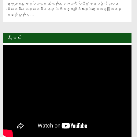
ရာက္လာျခင္းျဖစ္ပါတယ္​။ မႏၲေလးတိုင္းေဒသႀကီး ပါတီ႐ံုးခန္းမ၌က်င္းပေသာ 
မႏၲေလးၿမိဳ႕ေပၚေလးၿမိဳ႕နယ္ ပါတီဝင္အဆုိျပဳလႊာစုေပါင္းေပးအပ္ပြဲအခမ္း
အနားကုိ ဇူလိုင္ …
သီချင်း