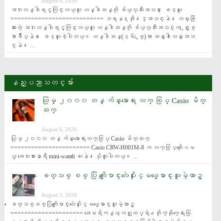
August 4, 2026
အဂၤလန္ဝါရင့္ကြင္းလယ္လူ ဟန္ဒါဆန္ကို ခ်ယ္လ္ဆီးအသင္း ေခၚယူ 
=========================== ဘရန႔္ဖို႔ဒ္အသင္းနဲ႔ လမ္းခြဲ
ထားတဲ့ အဂၤလန္ဝါရင့္ကြင္းလယ္လူ ဟန္ဒါဆန္ကို ခ်ယ္လ္ဆီးအသင္းက ႏွစ္ႏွစ္
စာခ်ဳပ္နဲ႔ ေခၚယူခဲ့ပါတယ္။ ဟန္ဒါဆန္(၃၆ ႏွစ္)ဟာ ဆန္းဒါးလန္းအသ
င္းနဲ႔ …
နည္းပညာသတင္းမ်ား
ယြမ္ ၂၀၀၀ တန္ က်န္းမာေရး လက္ စြပ္ Casio မိတ္
ဆက္
August 6, 2026
ယြမ္ ၂၀၀၀ တန္ က်န္းမာေရးလက္စြပ္ Casio မိတ္ဆက္ 
======================= Casio CRW-H001M-8 က လက္စြပ္ဆိုေပမ
ယ့္ အေသးစားနာရီ mini-watch ေလးနဲ႔ ပိုတူပါတယ္။ …
ေခတ္သစ္ စစ္ ပြဲ ကိုေျပာင္းလဲေပးႏိုင္မယ့္ေမာင္းသူမဲ့ယာဥ္
August 3, 2026
ေခတ္သစ္စစ္ပြဲကိုေျပာင္းလဲေပးႏိုင္မယ့္ေမာင္းသူမဲ့ယာဥ္ 
===================== အေမရိကန္ၾကည္းတပ္ရဲ႕တိုက္ခိုက္ေရးစြ