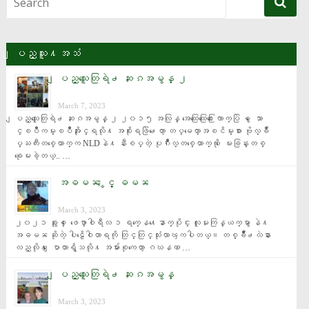
ျပည္သူ႔အသံ
ျပည္သူေတြရဲ႕ ဆႏၵအမွန္ ၂
March 7, 2023
ျပည္သူေတြရဲ႕ ဆႏၵအမွန္ ၂ ၂၀၁၅ အလြန္ အေထြေထြေ႐ြးေကာက္ပြဲ မွ ေသာ
င္ၿပိဳကမ္းၿပိဳအႏိုင္ရလို႔ အစိုးရဖြဲ႕ေတာ့ တပ္မေတာ္အၿငိမ္းစား ဗိုလ္ခ်ဳ
ပ္ႀကီးတစ္ေယာက္က NLDနဲ႔ နီးစပ္တဲ့ ပုဂၢိဳလ္တစ္ေယာက္ကို ေမးခြန္းတစ္
ခုေမးခဲ့တယ္.. …
အဓမၼ ႏွင့္ ဓမၼ
March 3, 2023
၂၀၂၁ ခုႏွစ္ ေဖေဖာ္ဝါရီလ ၁ ရက္ေန႔ေနာက္ပိုင္း လူမႈကြန္ယက္မွာ နဲ႔ 
အဓမၼ ဆိုတဲ့ ပါဠိေဝါဟာရကို တြင္တြင္သုံးလာၾကပါတယ္။ တစ္ခ်ိဳ႕လဲနား
လည္လို႔ ေျပာတာရွိသလို႔ အမ်ားစုကေတာ့ ဂဃနဏ …
ျပည္သူေတြရဲ႕ ဆႏၵအမွန္
March 3, 2023