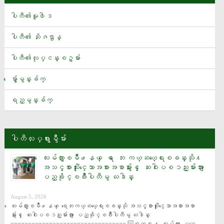
UFC 331 ၿပိဳင္ ပြဲ မွာ ထိပ္ဆုံးေခါင္ ပြဲ ႀကီးအျဖစ္ ထိုး ရ ေတာ့ မယ့္ လက္ရွိ
ပါတီ၏မူ၀ါဒ
ခ်န္ပီယံ ‌Joshua Van
ယြမ္ ၂၀၀၀ တန္ က်န္းမာေရး လက္ စြပ္ Casio မိတ္ဆက္
ပါတီ၏ သႏိၷဌာန္
ႏိုင္ငံေတာ္သမၼတ ထိုင္းႏိုင္ငံသို႔ ေရာက္ရွိ
ပါတီ၏လုပ္ငန္းစဥ္မ်ား
ေလ့က်င့္ေရး ဝတ္စုံ အ တြ က္ ေပါင္ သန္း ၂၀ တန္ စ ပြ န္ဆာ စာခ်ဳပ္ကို မ
န္ယူ ခ်ဳပ္ဆို
ေမွ်ာ္မွန္းခ်က္
ျမန္မာ့လက္ေ႐ြးစင္ အမ်ိဳးသားအသင္းႏွင့္ အမ်ိဳးသမီးအသင္းတို႔ ကြင္း သြင္း ျခ
ရည္မွန္းခ်က္
င္းခတ္ကစားနည္း၌ ေငြ တံဆိပ္ဆုမ်ားအသီးသီး ဆြတ္ခူး
ေလးမ်က္ႏွာၿမိဳ႕နယ္ ေရ ေဘး ကယ္ဆယ္ေရးစခန္းသို႔ အသင့္စားသုံးႏိုင္ေသာအစား
အစာမ်ားႏွင့္ ေဆးဝါးပစၥည္းမ်ားအား ျပည္ခိုင္ၿဖိဳးပါတီမွ လႉဒါန္း
ပါတီလႈပ္ရွားမွဳမ်ား
ေရႀကီးနစ္ျမဳပ္မႈဒဏ္ခံရသည့္ ေက်း႐ြာမ်ားရွိ ျပည္သူမ်ားအား ျပည္ခိုင္ၿဖိဳး
ေလးမ်က္ႏွာၿမိဳ႕နယ္ ေရ ေဘး ကယ္ဆယ္ေရးစခန္းသို႔
ပါတီက ကူညီေထာက္ပံ့
အသင့္စားသုံးႏိုင္ေသာအစားအစာမ်ားႏွင့္ ေဆးဝါးပစၥည္းမ်ားအား ျ
ဒီယိုမန္ဒီကို ရီးယဲလ္မက္ဒရစ္အသင္း ေခၚယူ
ပည္ခိုင္ၿဖိဳးပါတီမွ လႉဒါန္း
August 5, 2026
ေလးမ်က္ႏွာၿမိဳ႕နယ္ ေရေဘးကယ္ဆယ္ေရးစခန္းသို အသင့္စားသုံးႏိုင္ေသာအစားအစာ
မ်ားႏွင့္ ေဆးဝါးပစၥည္းမ်ားအား ျပည္ခိုင္ၿဖိဳးပါတီမွ လႉဒါန္း 