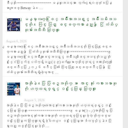
ခ်ဳပ္ဆို ================= မန္ယူအသင္းဟာ ေလ့က်င့္ေရး၀တ္စုံစပြန္
ဆာအျဖစ္ Betway နဲ႔ …
ျမန္မာ့လက္ေ႐ြးစင္ အမ်ိဳးသားအသင္းႏွင့္ အမ်ိဳးသမီးအသ
င္းတို႔ ကြင္း သြင္း ျခင္းခတ္ကစားနည္း၌ ေငြ တံဆိပ္
ဆုမ်ားအသီးသီး ဆြတ္ခူး
August 6, 2026
ျမန္မာ့လက္ေ႐ြးစင္ အမ်ိဳးသားအသင္းႏွင့္ အမ်ိဳးသမီးအသင္းတို ကြင္းသြင္းျခင္းခ
တ္ကစားနည္း၌ ေငြတံဆိပ္ဆုမ်ားအသီးသီးဆြတ္ခူး ==================== ျ
မန္မာ့လက္ေ႐ြးစင္အမ်ိဳးသားျခင္းအသင္းႏွင့္ အမ်ိဳးသမီးျခင္းအသင္းတိုသည္ ထို
င္းႏိုင္ငံတြင္က်င္းပလ်က္ရွိသည့္ (၃၉)ႀကိမ္ေျမာက္ထိုင္းဘုရင့္ဖလားပိုက္ေက်ာ္ျ
ခင္းၿပိဳင္ပြဲ ၂၀၂၆ ၿပိဳင္ ပြဲ၏ ကြင္းသြင္းျခင္းခတ္ၿပိဳင္ပြဲ၌ ေငြ
တံဆိပ္ဆုမ်ားအသီးသီးရရွိခဲ့ေၾကာင္း …
လာအိုနဲ႔ပြဲ ပြဲစဥ္အလိုက္ အ ေကာင္း ဆုံး ကစားသမားဆု
ကို ဟက္ထရစ္ရွင္ ဝင္းႏိုင္ထြန္း ဆြတ္ခူး
August 5, 2026
လာအိုနဲ႔ပြဲ ပြဲစဥ္အလိုက္အေကာင္းဆုံးကစားသမားဆုကို ဟက္ထရစ္ရွင္ ဝင္းႏို
င္ထြန္း ဆြတ္ခူး ====================== ျမန္မာ(၇-၂)လာအိုပြဲမွ ပြဲ
စဥ္အလိုက္အေကာင္းဆုံးကစားသမားဆုကို ဟက္ထရစ္သြင္းယူခဲ့တဲ့ တိုက္စစ္မႉး 
ဝင္းႏိုင္ထြန္းက ဆြတ္ခူးရရွိခဲ့ပါတယ္။ ဝင္းႏိုင္ထြန္းဟာ ဖိလစ္ပိုင္နဲ႔ပြဲ
မွာလည္း တစ္ဂိုးသြင္းယူခဲ့လို …