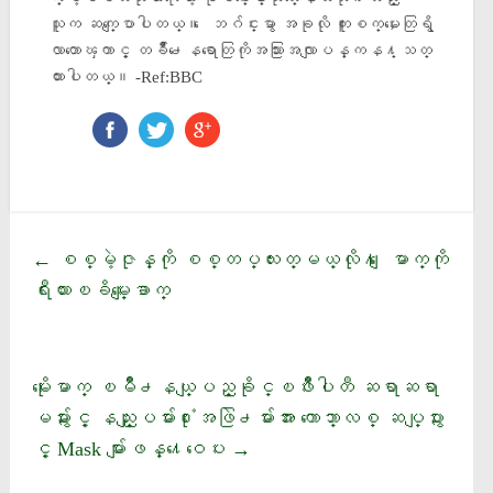
သူက ဆက္ေျပာပါတယ္။ ေဘဂ်င္းမွာ အခုလို ကူးစက္မႈေတြရွိ
လာတာေၾကာင့္ တခ်ိဳ႕ေနရာေတြကိုအသြားအလာျပန္ကန႔္သတ္
ထားပါတယ္။ -Ref:BBC
စစ္မဲ့ဇုန္ကို စစ္တပ္လႊတ္မယ္လို႔ ေျမာက္ကို
←
ရီးယားၿခိမ္းေျခာက္
မိုးေမာက္ ၿမိဳ႕နယ္ျပည္ခိုင္ၿဖိဳးပါတီ ဆရာဆရာ
မမ်ားႏွင့္ နည္းျပမ်ား႐ုံးအဖြဲ႕မ်ားအား ကာေဘာ္လစ္ ဆပ္ျပာႏွ
င့္ Mask မ်ားျဖန္႔ေဝေပး
→