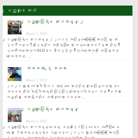
ျပည္သူ႔အသံ
ျပည္သူေတြရဲ႕ ဆႏၵအမွန္ ၂
March 7, 2023
ျပည္သူေတြရဲ႕ ဆႏၵအမွန္ ၂ ၂၀၁၅ အလြန္ အေထြေထြေ႐ြးေကာက္ပြဲ မွ ေသာ
င္ၿပိဳကမ္းၿပိဳအႏိုင္ရလို႔ အစိုးရဖြဲ႕ေတာ့ တပ္မေတာ္အၿငိမ္းစား ဗိုလ္ခ်ဳ
ပ္ႀကီးတစ္ေယာက္က NLDနဲ႔ နီးစပ္တဲ့ ပုဂၢိဳလ္တစ္ေယာက္ကို ေမးခြန္းတစ္
ခုေမးခဲ့တယ္.. …
အဓမၼ ႏွင့္ ဓမၼ
March 3, 2023
၂၀၂၁ ခုႏွစ္ ေဖေဖာ္ဝါရီလ ၁ ရက္ေန႔ေနာက္ပိုင္း လူမႈကြန္ယက္မွာ နဲ႔ 
အဓမၼ ဆိုတဲ့ ပါဠိေဝါဟာရကို တြင္တြင္သုံးလာၾကပါတယ္။ တစ္ခ်ိဳ႕လဲနား
လည္လို႔ ေျပာတာရွိသလို႔ အမ်ားစုကေတာ့ ဂဃနဏ …
ျပည္သူေတြရဲ႕ ဆႏၵအမွန္
March 3, 2023
ျပည္သူေတြရဲ႕ ဆႏၵအမွန္ ယေန႔ ျမန္မာႏိုင္ငံတြင္ ယေန႔ ႀကဳံေတြ႕ေန
ရေသာ ျပႆနာအရပ္ရပ္ရဲ႕ ဇစ္ျမစ္က ၂၀၂၀ ခုႏွစ္ အေထြေထြေ႐ြးေကာက္ပြဲ 