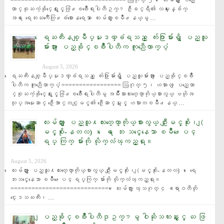
================================= ဩဂုတ္ ၅၊ ေလးမ်က္ႏွာ ျပည္ေ
ထာင္စုႀကံ့ခိုင္ေရးႏွင့္ဖြံ႕ၿဖိဳးေရးပါတီဥကၠ႒ ဦးခင္ရီ၏ လမ္းၫႊန္ခ်က္
အရ ေရေဘးႀကဳံေတြ႕ခံစားေနရေသာ ေလးမ်က္ႏွာၿမိဳ႕နယ္မွ …
ေရႀကီးနစ္ျမဳပ္မႈဒဏ္ခံရသည့္ ေက်း႐ြာမ်ားရွိ ျပည္သူ
မ်ားအား ျပည္ခိုင္ၿဖိဳးပါတီက ကူညီေထာက္ပံ့
August 5, 2026
ေရႀကီးနစ္ျမဳပ္မႈဒဏ္ခံရသည့္ ေက်း႐ြာမ်ားရွိ ျပည္သူမ်ားအား ျပည္ခိုင္ၿဖိဳး
ပါတီက ကူညီေထာက္ပံ့ ================= ဩဂုတ္ ၅၊ ဟသၤာတ ျပည္ေထာ
င္စုႀကံ့ခိုင္ေရးႏွင့္ဖြံ႕ၿဖိဳးေရးပါတီမွ အမ်ိဳးသားလႊတ္ေတာ္ကိုယ္စားလွယ္ ဗဟိုအ
လုပ္အမႈေဆာင္ ဦးေအာင္တင္ျမင့္၏ ဦးေဆာင္မႈႏွင့္ ဟသၤာတၿမိဳ႕နယ္ …
ေလးမ်က္ႏွာ ျပည္သူ႔လႊတ္ေတာ္ကိုယ္စားလွယ္ ဦးျမင့္စိုး၊ (ျ
မင့္စိုး-နတလ) ၊ ေရ ေဘး သင့္ေနေသာ ၿမိဳ႕ေပၚ
ရပ္ ကြက္ မ်ားကို လိုက္လံၾကည့္ရႈ။
August 5, 2026
ေလးမ်က္ႏွာ ျပည္သူ႔လႊတ္ေတာ္ကိုယ္စားလွယ္ ဦးျမင့္စိုး၊ (ျမင့္စိုး-နတလ) ၊ ေရေ
ဘးသင့္ေနေသာ ၿမိဳ႕ေပၚ ရပ္ကြက္ မ်ားကို လိုက္လံၾကည့္ရႈ။ 
============================= ေလးမ်က္ႏွာ ၾသဂုတ္ ၄ ဧရာဝတီတို
င္းေဒသႀကီး၊ …
ျပည္ခိုင္ၿဖိဳးပါတီဒုဥကၠ႒မွ ဝါဆိုသကၤန္းႏွင့္ လႉ ဖြ