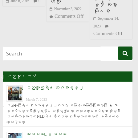
တီကူ
June 6, 2016
0
န္ဒို ဆန္း
November 3, 2022
တို႔စ္
Comments Off
September 14,
2023
Comments Off
ျပည္သူ႔အသံ
ျပည္သူေတြရဲ႕ ဆႏၵအမွန္ ၂
March 7, 2023
ျပည္သူေတြရဲ႕ ဆႏၵအမွန္ ၂ ၂၀၁၅ အလြန္ အေထြေထြေ႐ြးေကာက္ပြဲ မွ ေသာ
င္ၿပိဳကမ္းၿပိဳအႏိုင္ရလို႔ အစိုးရဖြဲ႕ေတာ့ တပ္မေတာ္အၿငိမ္းစား ဗိုလ္ခ်ဳ
ပ္ႀကီးတစ္ေယာက္က NLDနဲ႔ နီးစပ္တဲ့ ပုဂၢိဳလ္တစ္ေယာက္ကို ေမးခြန္းတစ္
ခုေမးခဲ့တယ္.. …
အဓမၼ ႏွင့္ ဓမၼ