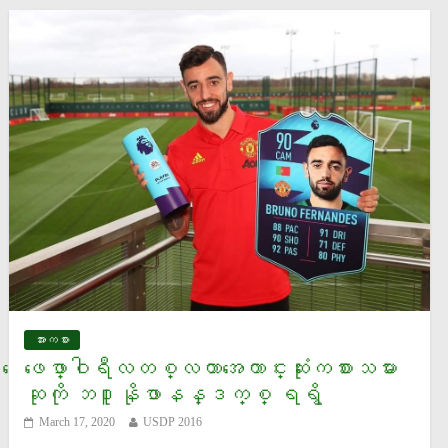
အားကစား
ေဖေဖာ္ဝါရီလတစ္လတာအေကာင္းဆုံးကစားသမား
ဆုကို ဘ႐ူနိုဖာနန္ဒက္စ္ ရရွိ
March 17, 2020
USDP 2016