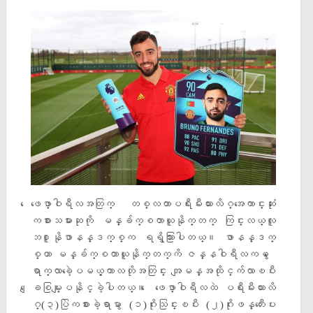
ေဖေဖာ္ဝါရီလအတြက္ တစ္လတာပရီးမီးယားလိဂ္အေကာင္းဆုံး
ကစားသမားဆုကို မန္ခ်က္စတာယူနိုက္တက္ ကြင္းလယ္လူ
ဘ႐ူနိုဖာနန္ဒက္စ္က ရရွိသြားပါတယ္။ ဖာနန္ဒက္
စ္ဟာ မန္ခ်က္စတာယူနိုက္တက္ကိ ဇန္နဝါရီလကမွ ေ
ရာက္လာခဲ့ေပမယ့္ကာလတိုအတြင္း အျမန္အထိုင္က်လာၿပီး
ေျခစြမ္းျပနိုင္ခဲ့ပါတယ္။ ေဖေဖာ္ဝါရီလထဲ ပရီးမီးယားလိ
ဂ္(၃)ပြဲကစားခဲ့ရာမွာ (၁)ဂိုးသြင္းၿပီး (၂)ဂိုးဖန္တီးေပး