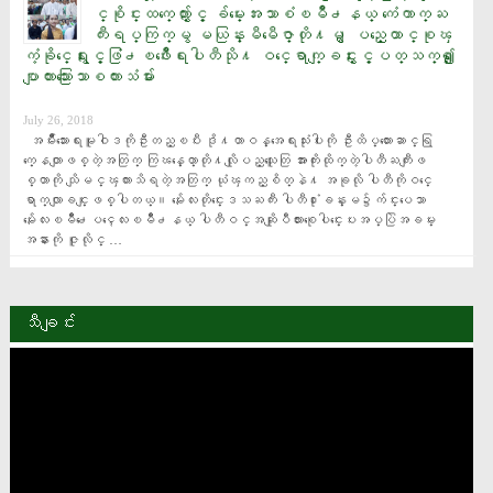
င္စုိင္းထက္ေက်ာ္ႏွင့္ ခ်မ္းေအးသာစံၿမိဳ႕နယ္ ကံေကာက္ႀ
ကီးရပ္ကြက္မွ မယြန္းမီမီေဇာ္တုိ႔မွ ျပည္ေထာင္စုၾ
ကံ့ခုိင္ေရးႏွင့္ဖြံ႕ၿဖိဳးေရးပါတီသုိ႔ ဝင္ေရာက္ျခင္းႏွင့္ပတ္သက္၍ ​ေျ
ပာျကားသြား​ေသာစကားသံမ်ား
July 26, 2018
  အမ်ဳိးသားေရးမူဝါဒကိုဦးတည္ၿပီး ဒို႔တာဝန္အေရးသံုးပါးကို ဦးထိပ္ထားေဆာင္ရြ
က္ေနတာျဖစ္တဲ့အတြက္ ကြၽန္ေတာ္တို႔လိုျပည္သူေတြ အားကိုးထိုက္တဲ့ပါတီႀကီးျဖ
စ္တာကို သိျမင္ၾကားသိရတဲ့အတြက္ ယံုၾကည္စိတ္နဲ႔ အခုလို ပါတီကိုဝင္ေ
ရာက္လာျခင္းျဖစ္ပါတယ္​။ မႏၲေလးတိုင္းေဒသႀကီး ပါတီ႐ံုးခန္းမ၌က်င္းပေသာ 
မႏၲေလးၿမိဳ႕ေပၚေလးၿမိဳ႕နယ္ ပါတီဝင္အဆုိျပဳလႊာစုေပါင္းေပးအပ္ပြဲအခမ္း
အနားကုိ ဇူလိုင္ …
သီချင်း