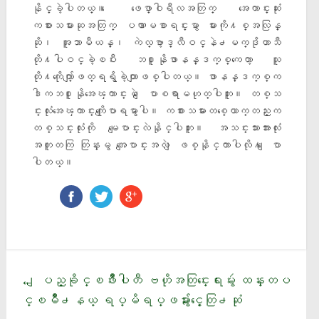
နိုင္ခဲ့ပါတယ္။ ေဖေဖာ္ဝါရီလအတြက္ အေကာင္းဆုံး
ကစားသမားဆုအတြက္ ပဏာမစာရင္းမွာ မားကို႔စ္အလြန္
ဆို၊ အူဘာမီယန္၊ ကဲလ္ဗာ့ဒ္လီဝင္နဲ႕မက္ဒိုဟာသီ
တို႔ပါဝင္ခဲ့ၿပီး ဘ႐ူနိုဖာနန္ဒက္စ္ကေတာ့ သူ
တို႔ကိုေက်ာ္ျဖတ္ရရွိခဲ့တာျဖစ္ပါတယ္။ ဖာနန္ဒက္စ္က
ဒါကဘ႐ူနိုအေၾကာင္းပဲ ေျပာစရာမဟုတ္ပါဘူး။ တစ္သ
င္းလုံးအေၾကာင္းကိုေျပာရမွာပါ။ ကစားသမားတစ္ေယာက္တည္းက
တစ္သင္းလုံးကို မေျပာင္းလဲနိုင္ပါဘူး။ အသင္းသားအားလုံး
အတူတကြ တြန္းမွ အေျပာင္းအလဲ ျဖစ္နိုင္တာပါလို႔ ေျပာ
ပါတယ္။
ျပည္ခိုင္ၿဖိဳးပါတီ ဗဟုိအတြင္းေရးမွဴး ထန္းတပ
←
င္ၿမိဳ႕နယ္ ရပ္မိရပ္ဖမ်ားႏွင့္ေတြ႕ဆုံ