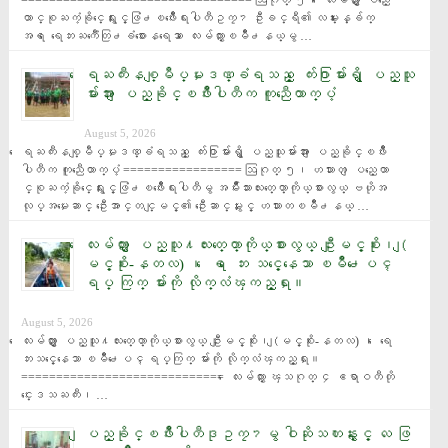
================================= ဩဂုတ္ ၅၊ ေလးမ်က္ႏွာ ျပည္ေ
ထာင္စုႀကံ့ခိုင္ေရးႏွင့္ဖြံ႕ၿဖိဳးေရးပါတီဥကၠ႒ ဦးခင္ရီ၏ လမ္းၫႊန္ခ်က္
အရ ေရေဘးႀကဳံေတြ႕ခံစားေနရေသာ ေလးမ်က္ႏွာၿမိဳ႕နယ္မွ …
ေရႀကီးနစ္ျမဳပ္မႈဒဏ္ခံရသည့္ ေက်း႐ြာမ်ားရွိ ျပည္သူ
မ်ားအား ျပည္ခိုင္ၿဖိဳးပါတီက ကူညီေထာက္ပံ့
August 5, 2026
ေရႀကီးနစ္ျမဳပ္မႈဒဏ္ခံရသည့္ ေက်း႐ြာမ်ားရွိ ျပည္သူမ်ားအား ျပည္ခိုင္ၿဖိဳး
ပါတီက ကူညီေထာက္ပံ့ ================= ဩဂုတ္ ၅၊ ဟသၤာတ ျပည္ေထာ
င္စုႀကံ့ခိုင္ေရးႏွင့္ဖြံ႕ၿဖိဳးေရးပါတီမွ အမ်ိဳးသားလႊတ္ေတာ္ကိုယ္စားလွယ္ ဗဟိုအ
လုပ္အမႈေဆာင္ ဦးေအာင္တင္ျမင့္၏ ဦးေဆာင္မႈႏွင့္ ဟသၤာတၿမိဳ႕နယ္ …
ေလးမ်က္ႏွာ ျပည္သူ႔လႊတ္ေတာ္ကိုယ္စားလွယ္ ဦးျမင့္စိုး၊ (ျ
မင့္စိုး-နတလ) ၊ ေရ ေဘး သင့္ေနေသာ ၿမိဳ႕ေပၚ
ရပ္ ကြက္ မ်ားကို လိုက္လံၾကည့္ရႈ။
August 5, 2026
ေလးမ်က္ႏွာ ျပည္သူ႔လႊတ္ေတာ္ကိုယ္စားလွယ္ ဦးျမင့္စိုး၊ (ျမင့္စိုး-နတလ) ၊ ေရေ
ဘးသင့္ေနေသာ ၿမိဳ႕ေပၚ ရပ္ကြက္ မ်ားကို လိုက္လံၾကည့္ရႈ။ 
============================= ေလးမ်က္ႏွာ ၾသဂုတ္ ၄ ဧရာဝတီတို
င္းေဒသႀကီး၊ …
ျပည္ခိုင္ၿဖိဳးပါတီဒုဥကၠ႒မွ ဝါဆိုသကၤန္းႏွင့္ လႉ ဖြ