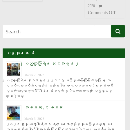
2020
Comments Off
ျပည္သူ႔အသံ
ျပည္သူေတြရဲ႕ ဆႏၵအမွန္ ၂
March 7, 2023
ျပည္သူေတြရဲ႕ ဆႏၵအမွန္ ၂ ၂၀၁၅ အလြန္ အေထြေထြေ႐ြးေကာက္ပြဲ မွ ေသာ
င္ၿပိဳကမ္းၿပိဳအႏိုင္ရလို႔ အစိုးရဖြဲ႕ေတာ့ တပ္မေတာ္အၿငိမ္းစား ဗိုလ္ခ်ဳ
ပ္ႀကီးတစ္ေယာက္က NLDနဲ႔ နီးစပ္တဲ့ ပုဂၢိဳလ္တစ္ေယာက္ကို ေမးခြန္းတစ္
ခုေမးခဲ့တယ္.. …
အဓမၼ ႏွင့္ ဓမၼ
March 3, 2023
၂၀၂၁ ခုႏွစ္ ေဖေဖာ္ဝါရီလ ၁ ရက္ေန႔ေနာက္ပိုင္း လူမႈကြန္ယက္မွာ နဲ႔ 
အဓမၼ ဆိုတဲ့ ပါဠိေဝါဟာရကို တြင္တြင္သုံးလာၾကပါတယ္။ တစ္ခ်ိဳ႕လဲနား