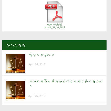
ရွေးကောက်ပွဲကြေငြာ
စာတမ်း_31_10_2025
ဥပေဒေရးရာ
လွ်ပ္စစ္ဥပေဒ
April 26, 2016
အသင္းအဖြဲ႕မ်ားမွတ္ပုံတင္ၿခင္းဆိုင္ရာဥပေ
ဒ
April 26, 2016