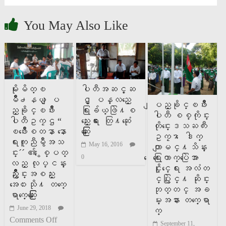
You May Also Like
မုိးမိတ္ၿ
ပါတီအဆင့္ဆ
မိဳ႕နယ္ ျပ
င့္ ျပန္လည္ေ
ျပည္ခိုင္ၿဖိဳး
ည္ခုိင္ၿဖိဳး
ရြးခ်ယ္ဖြဲ႔စ
ပါတီ စစ္ကိုင္း
ပါတီဥကၠဌ “
ည္းေရး ေတြ႔ဆံုေ
တိုင္းေဒသႀကီး
ၿဖိဳးေစတနာ နာေ
ဆြးေႏြး
ဥကၠ႒ ေဒါက္
ရးကူညီမွဳအသ
May 16, 2016
တာျမင္႔သိန္း
င္း´´ ၏ ႏွစ္ပတ္
ေရြးေကာက္ပြဲေအာ
0
လည္ လုပ္ငန္း
င္ႏုိင္ေရး အလံတ
ညွိႏွိဳင္းအစည္း
င္ပြဲႏွင္႔ ဆုိင္း
အေ၀းသုိ႔ တက္ေ
ဘုတ္တင္ အခ
ရာက္ေဆြးေႏြး
မ္းအနား တက္ေရာ
June 29, 2018
က္
Comments Off
September 11,