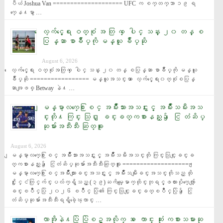
ပီယံ ‌Joshua Van ==================== UFC က စက္တက္ဘာ ၁၉ ရ
က္ေန႔မွာ …
ေလ့က်င့္ေရး ဝတ္စုံ အ တြ က္ ေပါင္ သန္း ၂၀ တန္ စ
ပြ န္ဆာ စာခ်ဳပ္ကို မန္ယူ ခ်ဳပ္ဆို
August 6, 2026
ေလ့က်င့္ေရး ဝတ္စုံအတြက္ ေပါင္ သန္း ၂၀ တန္ စပြန္ဆာ စာခ်ဳပ္ကို မန္ယူ 
ခ်ဳပ္ဆို ================= မန္ယူအသင္းဟာ ေလ့က်င့္ေရး၀တ္စုံစပြန္
ဆာအျဖစ္ Betway နဲ႔ …
ျမန္မာ့လက္ေ႐ြးစင္ အမ်ိဳးသားအသင္းႏွင့္ အမ်ိဳးသမီးအသ
င္းတို႔ ကြင္း သြင္း ျခင္းခတ္ကစားနည္း၌ ေငြ တံဆိပ္
ဆုမ်ားအသီးသီး ဆြတ္ခူး
August 6, 2026
ျမန္မာ့လက္ေ႐ြးစင္ အမ်ိဳးသားအသင္းႏွင့္ အမ်ိဳးသမီးအသင္းတို ကြင္းသြင္းျခင္းခ
တ္ကစားနည္း၌ ေငြတံဆိပ္ဆုမ်ားအသီးသီးဆြတ္ခူး ==================== ျ
မန္မာ့လက္ေ႐ြးစင္အမ်ိဳးသားျခင္းအသင္းႏွင့္ အမ်ိဳးသမီးျခင္းအသင္းတိုသည္ ထို
င္းႏိုင္ငံတြင္က်င္းပလ်က္ရွိသည့္ (၃၉)ႀကိမ္ေျမာက္ထိုင္းဘုရင့္ဖလားပိုက္ေက်ာ္ျ
ခင္းၿပိဳင္ပြဲ ၂၀၂၆ ၿပိဳင္ ပြဲ၏ ကြင္းသြင္းျခင္းခတ္ၿပိဳင္ပြဲ၌ ေငြ
တံဆိပ္ဆုမ်ားအသီးသီးရရွိခဲ့ေၾကာင္း …
လာအိုနဲ႔ပြဲ ပြဲစဥ္အလိုက္ အ ေကာင္း ဆုံး ကစားသမားဆု