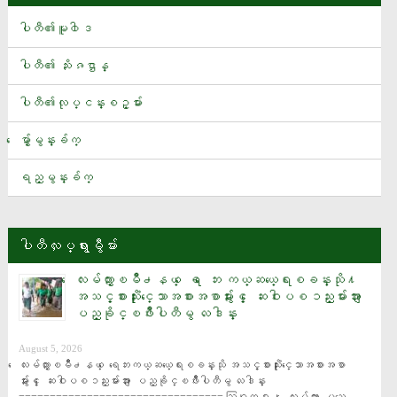
ခ်န္ပီယံ ‌Joshua Van
ပါတီ၏မူ၀ါဒ
ယြမ္ ၂၀၀၀ တန္ က်န္းမာေရး လက္ စြပ္ Casio မိတ္ဆက္
ပါတီ၏ သႏိၷဌာန္
ႏိုင္ငံေတာ္သမၼတ ထိုင္းႏိုင္ငံသို႔ ေရာက္ရွိ
ေလ့က်င့္ေရး ဝတ္စုံ အ တြ က္ ေပါင္ သန္း ၂၀ တန္ စ ပြ န္ဆာ စာခ်ဳပ္ကို မ
ပါတီ၏လုပ္ငန္းစဥ္မ်ား
န္ယူ ခ်ဳပ္ဆို
ေမွ်ာ္မွန္းခ်က္
ျမန္မာ့လက္ေ႐ြးစင္ အမ်ိဳးသားအသင္းႏွင့္ အမ်ိဳးသမီးအသင္းတို႔ ကြင္း သြင္း ျခ
င္းခတ္ကစားနည္း၌ ေငြ တံဆိပ္ဆုမ်ားအသီးသီး ဆြတ္ခူး
ရည္မွန္းခ်က္
ေလးမ်က္ႏွာၿမိဳ႕နယ္ ေရ ေဘး ကယ္ဆယ္ေရးစခန္းသို႔ အသင့္စားသုံးႏိုင္ေသာအစား
အစာမ်ားႏွင့္ ေဆးဝါးပစၥည္းမ်ားအား ျပည္ခိုင္ၿဖိဳးပါတီမွ လႉဒါန္း
ပါတီလႈပ္ရွားမွဳမ်ား
ေရႀကီးနစ္ျမဳပ္မႈဒဏ္ခံရသည့္ ေက်း႐ြာမ်ားရွိ ျပည္သူမ်ားအား ျပည္ခိုင္ၿဖိဳး
ပါတီက ကူညီေထာက္ပံ့
ေလးမ်က္ႏွာၿမိဳ႕နယ္ ေရ ေဘး ကယ္ဆယ္ေရးစခန္းသို႔
ဒီယိုမန္ဒီကို ရီးယဲလ္မက္ဒရစ္အသင္း ေခၚယူ
အသင့္စားသုံးႏိုင္ေသာအစားအစာမ်ားႏွင့္ ေဆးဝါးပစၥည္းမ်ားအား ျ
ပည္ခိုင္ၿဖိဳးပါတီမွ လႉဒါန္း
August 5, 2026
ေလးမ်က္ႏွာၿမိဳ႕နယ္ ေရေဘးကယ္ဆယ္ေရးစခန္းသို အသင့္စားသုံးႏိုင္ေသာအစားအစာ
မ်ားႏွင့္ ေဆးဝါးပစၥည္းမ်ားအား ျပည္ခိုင္ၿဖိဳးပါတီမွ လႉဒါန္း 