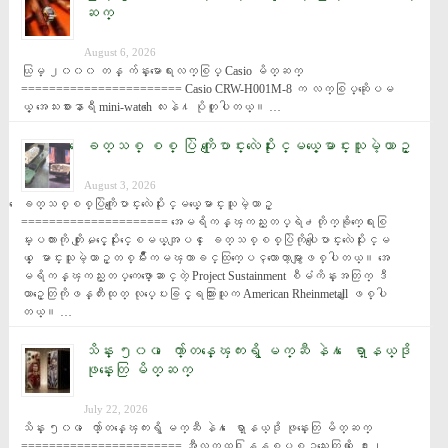
ဆက္
August 6, 2026
ယြမ္ ၂၀၀၀ တန္ က်န္းမာေရးလက္စြပ္ Casio မိတ္ဆက္ 
======================= Casio CRW-H001M-8 က လက္စြပ္ဆိုေပမ
ယ့္ အေသးစားနာရီ mini-watch ေလးနဲ႔ ပိုတူပါတယ္။ …
ေခတ္သစ္ စစ္ ပြဲ ကိုေျပာင္းလဲေပးႏိုင္မယ့္ေမာင္းသူမဲ့ယာဥ္
August 3, 2026
ေခတ္သစ္စစ္ပြဲကိုေျပာင္းလဲေပးႏိုင္မယ့္ေမာင္းသူမဲ့ယာဥ္ 
===================== အေမရိကန္ၾကည္းတပ္ရဲ႕တိုက္ခိုက္ေရးစြ
မ္းပကားကို တိုးျမႇင့္ေပးႏိုင္ေစမယ့္အျပင္ ေခတ္သစ္စစ္ပြဲကိုပါေျပာင္းလဲေပးႏိုင္မ
ယ့္ ေမာင္းသူမဲ့ယာဥ္တစ္မ်ိဳးကမၾကာခင္ထြက္ေပၚလာေတာ့မွာျဖစ္ပါတယ္။ အေ
မရိကန္ၾကည္းတပ္ကေဖာ္ေဆာင္တဲ့ Project Sustainment စီမံကိန္းအတြက္ ဒီ
ယာဥ္ေတြကိုဖန္တီးထုတ္ လုပ္ေပးခြင့္ရသြားသူက American Rheinmetall ျဖစ္ပါ
တယ္။ …
သိန္း ၅၀၀ ေက်ာ္တန္ေၾကးရွိ မက္ဆီ နဲ႔ ေရာ္နယ္ဒို
ဖုန္းေတြ မိတ္ဆက္
July 22, 2026
သိန္း ၅၀၀ ေက်ာ္တန္ေၾကးရွိ မက္ဆီ နဲ႔ ေရာ္နယ္ဒို ဖုန္းေတြ မိတ္ဆက္ 
======================= အီလက္ထ႐ြန္နစ္ပစၥည္းေတြကို ေ႐ႊ၊ 