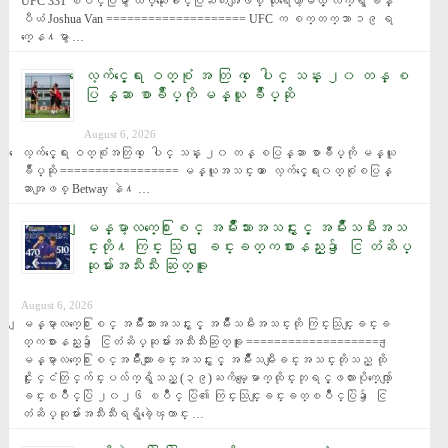
UFC 331 ၿပိဳင္ပြဲမွာ ထိပ္ဆုံးေခါင္ပြဲႀကီးအျဖစ္ ထိုးရေတာ့မယ့္ လက္ရွိ ခ်န္
ပီယံ ‌Joshua Van ==================== UFC က စက္တက္ဘာ ၁၉ ရ
က္ေန႔မွာ …
ေလ့က်င့္ေရး ဝတ္စုံ အ တြ က္ ေပါင္ သန္း ၂၀ တန္ စ
ပြ န္ဆာ စာခ်ဳပ္ကို မန္ယူ ခ်ဳပ္ဆို
August 6, 2026
ေလ့က်င့္ေရး ဝတ္စုံအတြက္ ေပါင္ သန္း ၂၀ တန္ စပြန္ဆာ စာခ်ဳပ္ကို မန္ယူ 
ခ်ဳပ္ဆို ================= မန္ယူအသင္းဟာ ေလ့က်င့္ေရး၀တ္စုံစပြန္
ဆာအျဖစ္ Betway နဲ႔ …
ျမန္မာ့လက္ေ႐ြးစင္ အမ်ိဳးသားအသင္းႏွင့္ အမ်ိဳးသမီးအသ
င္းတို႔ ကြင္း သြင္း ျခင္းခတ္ကစားနည္း၌ ေငြ တံဆိပ္
ဆုမ်ားအသီးသီး ဆြတ္ခူး
August 6, 2026
ျမန္မာ့လက္ေ႐ြးစင္ အမ်ိဳးသားအသင္းႏွင့္ အမ်ိဳးသမီးအသင္းတို ကြင္းသြင္းျခင္းခ
တ္ကစားနည္း၌ ေငြတံဆိပ္ဆုမ်ားအသီးသီးဆြတ္ခူး ==================== ျ
မန္မာ့လက္ေ႐ြးစင္အမ်ိဳးသားျခင္းအသင္းႏွင့္ အမ်ိဳးသမီးျခင္းအသင္းတိုသည္ ထို
င္းႏိုင္ငံတြင္က်င္းပလ်က္ရွိသည့္ (၃၉)ႀကိမ္ေျမာက္ထိုင္းဘုရင့္ဖလားပိုက္ေက်ာ္ျ
ခင္းၿပိဳင္ပြဲ ၂၀၂၆ ၿပိဳင္ ပြဲ၏ ကြင္းသြင္းျခင္းခတ္ၿပိဳင္ပြဲ၌ ေငြ
တံဆိပ္ဆုမ်ားအသီးသီးရရွိခဲ့ေၾကာင္း …