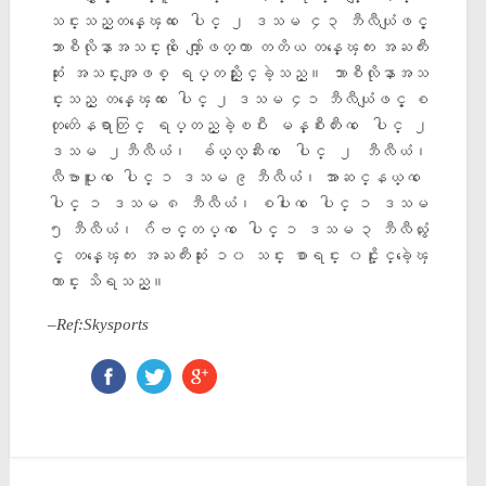
သင္းသည္တန္ေၾကး ေပါင္ ၂ ဒသမ ၄၃ ဘီလီယံျဖင့္
ဘာစီလိုနာအသင္းကို ေက်ာ္ျဖတ္ကာ တတိယ တန္ေၾကး အႀကီး
ဆံုး အသင္းအျဖစ္ ရပ္တည္ႏိုင္ခဲ့သည္။ ဘာစီလိုနာအသ
င္းသည္ တန္ေၾကး ေပါင္ ၂ ဒသမ ၄၁ ဘီလီယံျဖင့္ စ
တုတၳေနရာတြင္ ရပ္တည္ခဲ့ၿပီး မန္စီးတီးက ေပါင္ ၂
ဒသမ ၂ဘီလီယံ၊ ခ်ယ္လ္ဆီးက ေပါင္ ၂ ဘီလီယံ၊
လီဗာပူးက ေပါင္ ၁ ဒသမ ၉ ဘီလီယံ၊ အာဆင္နယ္က ေ
ပါင္ ၁ ဒသမ ၈ ဘီလီယံ၊ စပါးက ေပါင္ ၁ ဒသမ
၅ ဘီလီယံ၊ ဂ်ဴဗင္တပ္က ေပါင္ ၁ ဒသမ ၃ ဘီလီယံႏွ
င့္ တန္ေၾကး အႀကီးဆံုး ၁၀ သင္း စာရင္း ၀င္ႏိုင္ခဲ့ေၾ
ကာင္း သိရသည္။
–Ref:Skysports