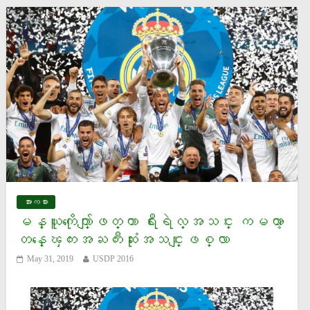
အားကစား
မန္ယူကိုေက်ာ္ျဖတ္ကာ ရီးရဲလ္အသင္း ကမၻာ့
တန္ေၾကးအႀကီးဆံုးအသင္းျဖစ္လာ
May 31, 2019
USDP 2016