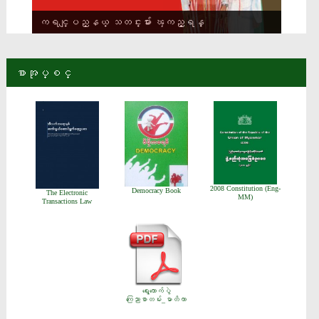
ကရင္ျပည္နယ္ သတင္းမ်ား ၾကည့္ရန္
စာအုပ္စင္
2008 Constitution (Eng-
Democracy Book
The Electronic
MM)
Transactions Law
ရွေးကောက်ပွဲ
ကြေညာစာတမ်း_မာတိကာ