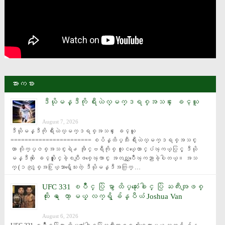
အားကစား
ဒီယိုမန္ဒီကို ရီးယဲလ္မက္ဒရစ္အသင္း ေခၚယူ
August 7, 2026
ဒီယိုမန္ဒီကို ရီးယဲလ္မက္ဒရစ္အသင္း ေခၚယူ 
======================= စပိန္ထိပ္သီး ရီးယဲလ္မက္ဒရစ္အသင္း
ဟာ လိုက္ပ္ဇစ္အသင္းရဲ႕ အိုင္ဗရီကိုစ္ လူငယ္ေတာင္ပံၾကယ္ပြင့္ ဒီယို
မန္ဒီကို ေခၚယူႏိုင္ခဲ့ၿပီျဖစ္ေၾကာင္း အတည္ျပဳေၾကညာခဲ့ပါတယ္။ အသ
က္ (၁၉)ႏွစ္အ႐ြယ္သာရွိေသးတဲ့ ဒီယိုမန္ဒီအတြက္ …
UFC 331 ၿပိဳင္ ပြဲ မွာ ထိပ္ဆုံးေခါင္ ပြဲ ႀကီးအျဖစ္
ထိုး ရ ေတာ့ မယ့္ လက္ရွိ ခ်န္ပီယံ ‌Joshua Van
August 6, 2026