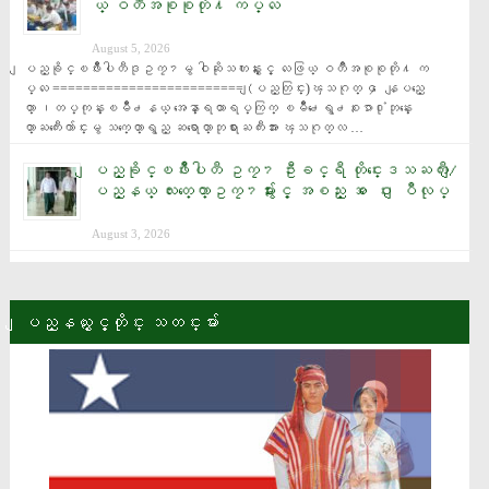
ယ္ ဝတၳဳအစုစုတို႔ ကပ္လႉ
August 5, 2026
ျပည္ခိုင္ၿဖိဳးပါတီဒုဥကၠ႒မွ ဝါဆိုသကၤန္းႏွင့္ လႉဖြယ္ ဝတၳဳအစုစုတို႔ က
ပ္လႉ ========================= (ျပည္တြင္း)ၾသဂုတ္ ၄ ေနျပည္ေ
တာ္ ၊တပ္ကုန္းၿမိဳ႕နယ္ အေနာ္ရထာရပ္ကြက္ ၿမိဳ႕ေရွ႕စႏၵာ႐ုံဘုန္းေ
တာ္ႀကီးေက်ာင္းမွ သက္ေတာ္ရွည္ ဆရာေတာ္ဘုရားႀကီးအား ၾသဂုတ္လ …
ျပည္ခိုင္ၿဖိဳးပါတီ ဥကၠ႒ ဦးခင္ရီ တိုင္းေဒသႀကီး/ျ
ပည္နယ္ လႊတ္ေတာ္ဥကၠ႒မ်ားႏွင့္ အစည္း အ ေဝး ျပဳလုပ္
August 3, 2026
ျပည္နယ္ႏွင့္တိုင္း သတင္းမ်ား