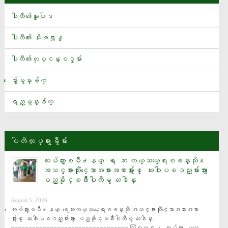
UFC 331 ၿပိဳင္ ပြဲ မွာ ထိပ္ဆုံးေခါင္ ပြဲ ႀကီးအျဖစ္ ထိုး ရ ေတာ့ မယ့္ လက္ရွိ
ပါတီ၏မူ၀ါဒ
ခ်န္ပီယံ ‌Joshua Van
ယြမ္ ၂၀၀၀ တန္ က်န္းမာေရး လက္ စြပ္ Casio မိတ္ဆက္
ပါတီ၏ သႏိၷဌာန္
ႏိုင္ငံေတာ္သမၼတ ထိုင္းႏိုင္ငံသို႔ ေရာက္ရွိ
ပါတီ၏လုပ္ငန္းစဥ္မ်ား
ေလ့က်င့္ေရး ဝတ္စုံ အ တြ က္ ေပါင္ သန္း ၂၀ တန္ စ ပြ န္ဆာ စာခ်ဳပ္ကို မ
န္ယူ ခ်ဳပ္ဆို
ေမွ်ာ္မွန္းခ်က္
ျမန္မာ့လက္ေ႐ြးစင္ အမ်ိဳးသားအသင္းႏွင့္ အမ်ိဳးသမီးအသင္းတို႔ ကြင္း သြင္း ျခ
ရည္မွန္းခ်က္
င္းခတ္ကစားနည္း၌ ေငြ တံဆိပ္ဆုမ်ားအသီးသီး ဆြတ္ခူး
ေလးမ်က္ႏွာၿမိဳ႕နယ္ ေရ ေဘး ကယ္ဆယ္ေရးစခန္းသို႔ အသင့္စားသုံးႏိုင္ေသာအစား
အစာမ်ားႏွင့္ ေဆးဝါးပစၥည္းမ်ားအား ျပည္ခိုင္ၿဖိဳးပါတီမွ လႉဒါန္း
ပါတီလႈပ္ရွားမွဳမ်ား
ေရႀကီးနစ္ျမဳပ္မႈဒဏ္ခံရသည့္ ေက်း႐ြာမ်ားရွိ ျပည္သူမ်ားအား ျပည္ခိုင္ၿဖိဳး
ေလးမ်က္ႏွာၿမိဳ႕နယ္ ေရ ေဘး ကယ္ဆယ္ေရးစခန္းသို႔
ပါတီက ကူညီေထာက္ပံ့
အသင့္စားသုံးႏိုင္ေသာအစားအစာမ်ားႏွင့္ ေဆးဝါးပစၥည္းမ်ားအား ျ
ဒီယိုမန္ဒီကို ရီးယဲလ္မက္ဒရစ္အသင္း ေခၚယူ
ပည္ခိုင္ၿဖိဳးပါတီမွ လႉဒါန္း
August 5, 2026
ေလးမ်က္ႏွာၿမိဳ႕နယ္ ေရေဘးကယ္ဆယ္ေရးစခန္းသို အသင့္စားသုံးႏိုင္ေသာအစားအစာ
မ်ားႏွင့္ ေဆးဝါးပစၥည္းမ်ားအား ျပည္ခိုင္ၿဖိဳးပါတီမွ လႉဒါန္း 