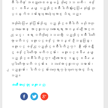
ဖိဳး ပါတီ႐ံုး အစည္းအေဝးခန္းမ၌ တိုင္းေဒသ ႀကီး၊ ခ႐ို
င္၊ ၿမိဳ႕နယ္ ျပည္ခိုင္ၿဖိဳး ပါတီမ်ားႏွင့္ေတြ႕ဆံု၍ လု
ပ္ငန္း ကိစၥမ်ားမွာၾကားခဲ့ေၾကာင္း သိရ သည္။
အဆိုပါေတြ႕ဆုံပြဲမ်ားသို႔ ျပည္ ခိုင္ၿဖိဳးပါတီ ဗဟိုအလု
ပ္အမႈေဆာင္ ေတာင္သူလယ္သမားေရးရာ တာဝန္ခံ ဦးေအာင္တ
င္ျမင့္၊ ဧရာ ဝတီတိုင္းေဒသႀကီး ျပည္ခိုင္ၿဖိဳး ပါတီေ
ကာ္မတီဝင္ မအူပင္ခ႐ိုင္ တာဝန္ခံ ဦးသန္းထြန္း၊
မအူပင္ ခ႐ိုင္ျပည္ခိုင္ၿဖိဳးပါတီဥကၠ႒ ဦး ေက်ာ္ေဖဦးႏွ
င့္ ခ႐ိုင္ပါတီေကာ္ မတီဝင္မ်ား၊ မအူပင္ၿမိဳ႕နယ္ ျ
ပည္ ခိုင္ၿဖိဳးပါတီဥကၠ႒ ဦးေစာေသာင္း ဒန္ႏွင့္ ၿမိဳ႕န
ယ္ပါတီေကာ္မတီ ဝင္မ်ား၊ ေဒသခံေတာင္သူလယ္ သမားမ်ား၊
ျပည္သူမ်ား၊ ပါတီဝင္ မ်ားတက္ေရာက္ခဲ့ၾကေၾကာင္း သိရ
သည္။
ၿဖိဳးေမာင္ေဇာ္(မအူပင္)