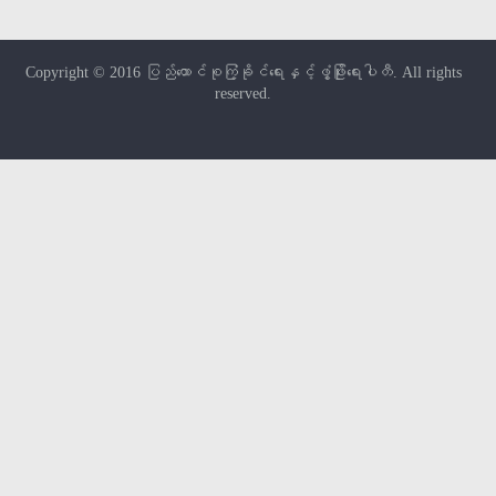
Copyright © 2016
ပြည်ထောင်စုကြံ့ခိုင်ရေးနှင့်ဖွံ့ဖြိုးရေးပါတီ
. All rights
reserved.