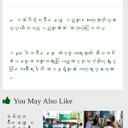
ေဇယ်ာသီရိၿမိဳ႕နယ္ ျပည္သူ႔လႊတ္ေတာ္ကိုယ္စား
←
လွယ္ မီးေဘးသင့္ျပည္သူမ်ားထံ ေထာက္ပံ့ေငြေပးအပ္
ဂန္႔ေဂါၿမိဳ႕နယ္ ေက်ာက္ဂူဆရာေတာ္၏ အႏိၱမအဂိၢ
စ်ာပနပူဇာအထူးတရားပြဲျပည္ေထာင္စုၾကံ့ခိုင္ေရးႏွင့္
ဖြံ႕ၿဖိဳးေရးပါတီ တာဝန္ရွိသူမ်ား တက္ေရာက္နာၾကား
→
You May Also Like
ၿမိတ္ၿ
မိဳ႕နယ္ ျပ