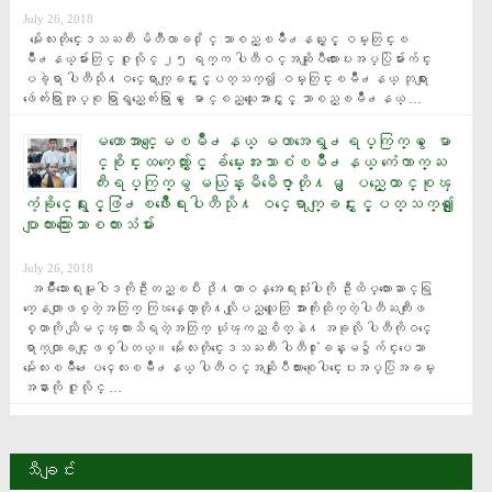
July 26, 2018
  မႏၲေလးတိုင္းေဒသႀကီး မိတီၴလာခ႐ိုင္ သာစည္ၿမိဳ႕နယ္ႏွင့္ ဝမ္းတြင္းၿ
မိဳ႕နယ္မ်ားတြင္ ဇူလိုင္ ၂၅ ရက္က ပါတီဝင္အဆိုျပဳလႊာေပးအပ္ပြဲမ်ားက်င္း
ပခဲ့ရာ ပါတီသို႔ဝင္ေရာက္ျခင္းႏွင့္ပတ္သက္၍ ဝမ္းတြင္းၿမိဳ႕နယ္ ဘုရားျ
ဖဴေက်းရြာအုပ္စု ရြာရွည္ေက်းရြာမွ ေမာင္စည္သူေအာင္ႏွင့္ သာစည္ၿမိဳ႕နယ္ …
မဟာေအာင္ေျမၿမိဳ႕နယ္ မဟာအေရွ႕ရပ္ကြက္မွ ေမာ
င္စုိင္းထက္ေက်ာ္ႏွင့္ ခ်မ္းေအးသာစံၿမိဳ႕နယ္ ကံေကာက္ႀ
ကီးရပ္ကြက္မွ မယြန္းမီမီေဇာ္တုိ႔မွ ျပည္ေထာင္စုၾ
ကံ့ခုိင္ေရးႏွင့္ဖြံ႕ၿဖိဳးေရးပါတီသုိ႔ ဝင္ေရာက္ျခင္းႏွင့္ပတ္သက္၍ ​ေျ
ပာျကားသြား​ေသာစကားသံမ်ား
July 26, 2018
  အမ်ဳိးသားေရးမူဝါဒကိုဦးတည္ၿပီး ဒို႔တာဝန္အေရးသံုးပါးကို ဦးထိပ္ထားေဆာင္ရြ
က္ေနတာျဖစ္တဲ့အတြက္ ကြၽန္ေတာ္တို႔လိုျပည္သူေတြ အားကိုးထိုက္တဲ့ပါတီႀကီးျဖ
စ္တာကို သိျမင္ၾကားသိရတဲ့အတြက္ ယံုၾကည္စိတ္နဲ႔ အခုလို ပါတီကိုဝင္ေ
ရာက္လာျခင္းျဖစ္ပါတယ္​။ မႏၲေလးတိုင္းေဒသႀကီး ပါတီ႐ံုးခန္းမ၌က်င္းပေသာ 
မႏၲေလးၿမိဳ႕ေပၚေလးၿမိဳ႕နယ္ ပါတီဝင္အဆုိျပဳလႊာစုေပါင္းေပးအပ္ပြဲအခမ္း
အနားကုိ ဇူလိုင္ …
သီချင်း