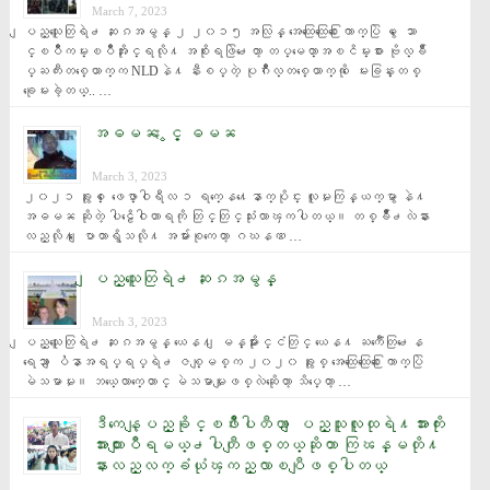
March 7, 2023
ျပည္သူေတြရဲ႕ ဆႏၵအမွန္ ၂ ၂၀၁၅ အလြန္ အေထြေထြေ႐ြးေကာက္ပြဲ မွ ေသာ
င္ၿပိဳကမ္းၿပိဳအႏိုင္ရလို႔ အစိုးရဖြဲ႕ေတာ့ တပ္မေတာ္အၿငိမ္းစား ဗိုလ္ခ်ဳ
ပ္ႀကီးတစ္ေယာက္က NLDနဲ႔ နီးစပ္တဲ့ ပုဂၢိဳလ္တစ္ေယာက္ကို ေမးခြန္းတစ္
ခုေမးခဲ့တယ္.. …
အဓမၼ ႏွင့္ ဓမၼ
March 3, 2023
၂၀၂၁ ခုႏွစ္ ေဖေဖာ္ဝါရီလ ၁ ရက္ေန႔ေနာက္ပိုင္း လူမႈကြန္ယက္မွာ နဲ႔ 
အဓမၼ ဆိုတဲ့ ပါဠိေဝါဟာရကို တြင္တြင္သုံးလာၾကပါတယ္။ တစ္ခ်ိဳ႕လဲနား
လည္လို႔ ေျပာတာရွိသလို႔ အမ်ားစုကေတာ့ ဂဃနဏ …
ျပည္သူေတြရဲ႕ ဆႏၵအမွန္
March 3, 2023
ျပည္သူေတြရဲ႕ ဆႏၵအမွန္ ယေန႔ ျမန္မာႏိုင္ငံတြင္ ယေန႔ ႀကဳံေတြ႕ေန
ရေသာ ျပႆနာအရပ္ရပ္ရဲ႕ ဇစ္ျမစ္က ၂၀၂၀ ခုႏွစ္ အေထြေထြေ႐ြးေကာက္ပြဲ 
မဲသမာမႈ။ ဘယ္ေလာက္ေတာင္ မဲသမာမႈျဖစ္လဲဆိုေတာ့ သိပ္ေတာ့ …
ဒီကေန့ျပည္ခုိင္ၿဖိဳးပါတီဟာ ျပည္သူလူထုရဲ႔အားကိုး
အားထားျပဳရမယ္႕ပါတီျဖစ္တယ္ဆိုတာ ကြၽန္မတို႔
နားလည္လက္ခံယုံၾကည္လာၿပီျဖစ္ပါတယ္