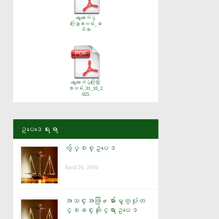
ရွေးကောက်ပွဲ
ကြေညာစာတမ်း_မာ
တိကာ
ရွေးကောက်ပွဲကြေငြာ
စာတမ်း_31_10_2
025
ဥပေဒေရးရာ
လွ်ပ္စစ္ဥပေဒ
April 26, 2016
အသင္းအဖြဲ႕မ်ားမွတ္ပုံတ
င္ၿခင္းဆိုင္ရာဥပေဒ