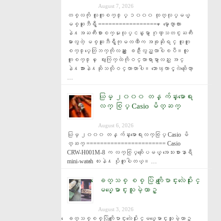
August 7, 2026
တစ္လကို လူတူစက္႐ုပ္ ၁၀၀၀ ထုတ္လုပ္မယ့္ 
မစ္ဆူဘီရွီ ================== ေမာ္ေတာ္ကား
နဲ႔အႀကီးစားစက္မႈလုပ္ငန္းမွာ ဂုဏ္သတင္းႀကီး
မားလွတဲ့ မစ္ဆူဘီရွီကုမၸဏီက အခုဆိုရင္ လူတူ
စက္႐ုပ္ေတြဘက္ကိုလည္း ေျခဦးလွည့္လာပါၿပီ။လူ
တူစက္႐ုပ္ ေဈးကြက္ထဲကိုဝင္လာရာမွာလည္း အင္
နဲ႔အားနဲ႔ဆိုသလိုဝင္လာတာပါ။ ဘာေၾကာင့္လဲဆိုေတာ့ 
…
ယြမ္ ၂၀၀၀ တန္ က်န္းမာေရး
လက္ စြပ္ Casio မိတ္ဆက္
August 6, 2026
ယြမ္ ၂၀၀၀ တန္ က်န္းမာေရးလက္စြပ္ Casio မိ
တ္ဆက္ ======================= Casio 
CRW-H001M-8 က လက္စြပ္ဆိုေပမယ့္ အေသးစားနာရီ 
mini-watch ေလးနဲ႔ ပိုတူပါတယ္။ …
ေခတ္သစ္ စစ္ ပြဲ ကိုေျပာင္းလဲေပးႏိုင္
မယ့္ေမာင္းသူမဲ့ယာဥ္
August 3, 2026
ေခတ္သစ္စစ္ပြဲကိုေျပာင္းလဲေပးႏိုင္မယ့္ေမာင္းသူမဲ့ယာဥ္ 