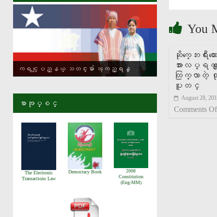
You 
ဆိုက္ေဘးရီးယာ
အားလပ္ရက္
ကရင္ျပည္နယ္ သတင္းမ်ား ၾကည့္ရန္
ထြက္လာတဲ့
ပူတင္
August 28, 20
စာအုပ္စင္
Comments Of
2008
Democracy Book
The Electronic
Constitution
Transactions Law
(Eng-MM)