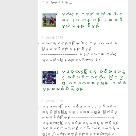
၁၉ ရက္ေန႔မွာ …
ေလ့က်င့္ေရး ဝတ္စုံ အ တြ က္ ေပါင္
သန္း ၂၀ တန္ စ ပြ န္ဆာ စာခ်ဳ
ပ္ကို မန္ယူ ခ်ဳပ္ဆို
August 6, 2026
ေလ့က်င့္ေရး ဝတ္စုံအတြက္ ေပါင္ သန္း ၂၀ တန္ စ
ပြန္ဆာ စာခ်ဳပ္ကို မန္ယူ ခ်ဳပ္ဆို 
================= မန္ယူအသင္းဟာ ေလ့က်င့္ေ
ရး၀တ္စုံစပြန္ဆာအျဖစ္ Betway နဲ႔ …
ျမန္မာ့လက္ေ႐ြးစင္ အမ်ိဳးသားအသင္းႏွ
င့္ အမ်ိဳးသမီးအသင္းတို႔ ကြင္း သြ
င္း ျခင္းခတ္ကစားနည္း၌ ေငြ တံဆိ
ပ္ဆုမ်ားအသီးသီး ဆြတ္ခူး
August 6, 2026
ျမန္မာ့လက္ေ႐ြးစင္ အမ်ိဳးသားအသင္းႏွင့္ အမ်ိဳးသမီးအ
သင္းတို ကြင္းသြင္းျခင္းခတ္ကစားနည္း၌ ေငြတံဆိပ္
ဆုမ်ားအသီးသီးဆြတ္ခူး ==================== ျ
မန္မာ့လက္ေ႐ြးစင္အမ်ိဳးသားျခင္းအသင္းႏွင့္ အမ်ိဳးသမီးျ
ခင္းအသင္းတိုသည္ ထိုင္းႏိုင္ငံတြင္က်င္းပလ်က္ရွိသ
ည့္ (၃၉)ႀကိမ္ေျမာက္ထိုင္းဘုရင့္ဖလားပိုက္ေက်ာ္ျခ