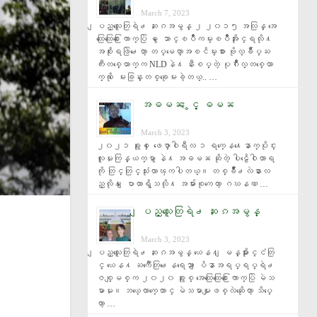
March 7, 2023
ျပည္သူေတြရဲ႕ ဆႏၵအမွန္ ၂ ၂၀၁၅ အလြန္ အေ
ထြေထြေ႐ြးေကာက္ပြဲ မွ ေသာင္ၿပိဳကမ္းၿပိဳအႏိုင္ရလို႔ 
အစိုးရဖြဲ႕ေတာ့ တပ္မေတာ္အၿငိမ္းစား ဗိုလ္ခ်ဳပ္ႀ
ကီးတစ္ေယာက္က NLDနဲ႔ နီးစပ္တဲ့ ပုဂၢိဳလ္တစ္ေယာ
က္ကို ေမးခြန္းတစ္ခုေမးခဲ့တယ္.. …
အဓမၼ ႏွင့္ ဓမၼ
March 3, 2023
၂၀၂၁ ခုႏွစ္ ေဖေဖာ္ဝါရီလ ၁ ရက္ေန႔ေနာက္ပိုင္း 
လူမႈကြန္ယက္မွာ နဲ႔ အဓမၼ ဆိုတဲ့ ပါဠိေဝါဟာရ
ကို တြင္တြင္သုံးလာၾကပါတယ္။ တစ္ခ်ိဳ႕လဲနားလ
ည္လို႔ ေျပာတာရွိသလို႔ အမ်ားစုကေတာ့ ဂဃနဏ …
ျပည္သူေတြရဲ႕ ဆႏၵအမွန္
March 3, 2023
ျပည္သူေတြရဲ႕ ဆႏၵအမွန္ ယေန႔ ျမန္မာႏိုင္ငံတြ
င္ ယေန႔ ႀကဳံေတြ႕ေနရေသာ ျပႆနာအရပ္ရပ္ရဲ႕ 
ဇစ္ျမစ္က ၂၀၂၀ ခုႏွစ္ အေထြေထြေ႐ြးေကာက္ပြဲ မဲသ
မာမႈ။ ဘယ္ေလာက္ေတာင္ မဲသမာမႈျဖစ္လဲဆိုေတာ့ သိပ္ေ
တာ့ …