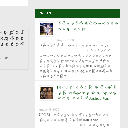
အားကစား
ဒီယိုမန္ဒီကို ရီးယဲလ္မက္ဒရစ္
အသင္း ေခၚယူ
မှာ ပျံသန်း
ထမြောက်အရာ
August 7, 2026
ကန်စစ်ဘက်
ဒီယိုမန္ဒီကို ရီးယဲလ္မက္ဒရစ္အသင္း ေခၚယူ 
======================= စပိန္ထိပ္သီး ရီး
ယဲလ္မက္ဒရစ္အသင္းဟာ လိုက္ပ္ဇစ္အသင္းရဲ႕ 
3
အိုင္ဗရီကိုစ္ လူငယ္ေတာင္ပံၾကယ္ပြင့္ ဒီယိုမ
န္ဒီကို ေခၚယူႏိုင္ခဲ့ၿပီျဖစ္ေၾကာင္း အတည္ျပဳေၾ
ကညာခဲ့ပါတယ္။ အသက္ (၁၉)ႏွစ္အ႐ြယ္သာရွိေသးတဲ့ 
ဒီယိုမန္ဒီအတြက္ …
UFC 331 ၿပိဳင္ ပြဲ မွာ ထိပ္ဆုံးေခါ
င္ ပြဲ ႀကီးအျဖစ္ ထိုး ရ ေတာ့ မယ့္
လက္ရွိ ခ်န္ပီယံ ‌Joshua Van
August 6, 2026
UFC 331 ၿပိဳင္ပြဲမွာ ထိပ္ဆုံးေခါင္ပြဲႀကီးအျဖစ္ 
ထိုးရေတာ့မယ့္ လက္ရွိ ခ်န္ပီယံ ‌Joshua Van 
==================== UFC က စက္တက္ဘာ 