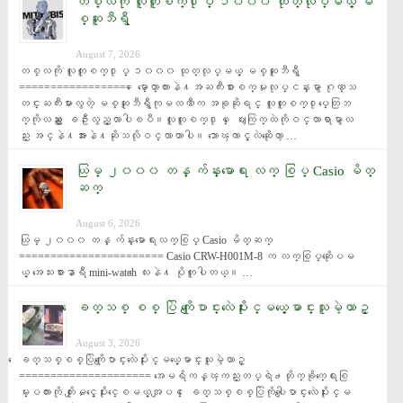
တစ္လကို လူတူစက္႐ုပ္ ၁၀၀၀ ထုတ္လုပ္မယ့္ မ
စ္ဆူဘီရွီ
August 7, 2026
တစ္လကို လူတူစက္႐ုပ္ ၁၀၀၀ ထုတ္လုပ္မယ့္ မစ္ဆူဘီရွီ 
================== ေမာ္ေတာ္ကားနဲ႔အႀကီးစားစက္မႈလုပ္ငန္းမွာ ဂုဏ္သ
တင္းႀကီးမားလွတဲ့ မစ္ဆူဘီရွီကုမၸဏီက အခုဆိုရင္ လူတူစက္႐ုပ္ေတြဘ
က္ကိုလည္း ေျခဦးလွည့္လာပါၿပီ။လူတူစက္႐ုပ္ ေဈးကြက္ထဲကိုဝင္လာရာမွာလ
ည္း အင္နဲ႔အားနဲ႔ဆိုသလိုဝင္လာတာပါ။ ဘာေၾကာင့္လဲဆိုေတာ့ …
ယြမ္ ၂၀၀၀ တန္ က်န္းမာေရး လက္ စြပ္ Casio မိတ္
ဆက္
August 6, 2026
ယြမ္ ၂၀၀၀ တန္ က်န္းမာေရးလက္စြပ္ Casio မိတ္ဆက္ 
======================= Casio CRW-H001M-8 က လက္စြပ္ဆိုေပမ
ယ့္ အေသးစားနာရီ mini-watch ေလးနဲ႔ ပိုတူပါတယ္။ …
ေခတ္သစ္ စစ္ ပြဲ ကိုေျပာင္းလဲေပးႏိုင္မယ့္ေမာင္းသူမဲ့ယာဥ္
August 3, 2026
ေခတ္သစ္စစ္ပြဲကိုေျပာင္းလဲေပးႏိုင္မယ့္ေမာင္းသူမဲ့ယာဥ္ 
===================== အေမရိကန္ၾကည္းတပ္ရဲ႕တိုက္ခိုက္ေရးစြ
မ္းပကားကို တိုးျမႇင့္ေပးႏိုင္ေစမယ့္အျပင္ ေခတ္သစ္စစ္ပြဲကိုပါေျပာင္းလဲေပးႏိုင္မ