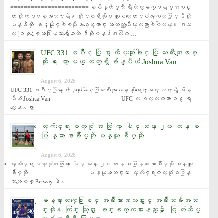
======================= စပိန္ထိပ္သီး ရီးယဲလ္မက္ဒရစ္အသင္း
ဟာ လိုက္ပ္ဇစ္အသင္းရဲ႕ အိုင္ဗရီကိုစ္ လူငယ္ေတာင္ပံၾကယ္ပြင့္ ဒီယို
မန္ဒီကို ေခၚယူႏိုင္ခဲ့ၿပီျဖစ္ေၾကာင္း အတည္ျပဳေၾကညာခဲ့ပါတယ္။ အသ
က္ (၁၉)ႏွစ္အ႐ြယ္သာရွိေသးတဲ့ ဒီယိုမန္ဒီအတြက္ …
UFC 331 ၿပိဳင္ ပြဲ မွာ ထိပ္ဆုံးေခါင္ ပြဲ ႀကီးအျဖစ္
ထိုး ရ ေတာ့ မယ့္ လက္ရွိ ခ်န္ပီယံ ‌Joshua Van
August 6, 2026
UFC 331 ၿပိဳင္ပြဲမွာ ထိပ္ဆုံးေခါင္ပြဲႀကီးအျဖစ္ ထိုးရေတာ့မယ့္ လက္ရွိ ခ်န္
ပီယံ ‌Joshua Van ==================== UFC က စက္တက္ဘာ ၁၉ ရ
က္ေန႔မွာ …
ေလ့က်င့္ေရး ဝတ္စုံ အ တြ က္ ေပါင္ သန္း ၂၀ တန္ စ
ပြ န္ဆာ စာခ်ဳပ္ကို မန္ယူ ခ်ဳပ္ဆို
August 6, 2026
ေလ့က်င့္ေရး ဝတ္စုံအတြက္ ေပါင္ သန္း ၂၀ တန္ စပြန္ဆာ စာခ်ဳပ္ကို မန္ယူ 
ခ်ဳပ္ဆို ================= မန္ယူအသင္းဟာ ေလ့က်င့္ေရး၀တ္စုံစပြန္
ဆာအျဖစ္ Betway နဲ႔ …
ျမန္မာ့လက္ေ႐ြးစင္ အမ်ိဳးသားအသင္းႏွင့္ အမ်ိဳးသမီးအသ
င္းတို႔ ကြင္း သြင္း ျခင္းခတ္ကစားနည္း၌ ေငြ တံဆိပ္