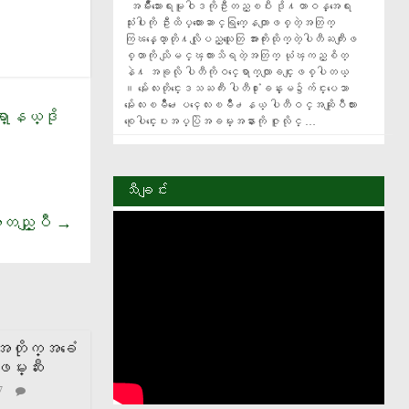
  အမ်ဳိးသားေရးမူဝါဒကိုဦးတည္ၿပီး ဒို႔တာဝန္အေရး
သံုးပါးကို ဦးထိပ္ထားေဆာင္ရြက္ေနတာျဖစ္တဲ့အတြက္ 
ကြၽန္ေတာ္တို႔လိုျပည္သူေတြ အားကိုးထိုက္တဲ့ပါတီႀကီးျဖ
စ္တာကို သိျမင္ၾကားသိရတဲ့အတြက္ ယံုၾကည္စိတ္
နဲ႔ အခုလို ပါတီကိုဝင္ေရာက္လာျခင္းျဖစ္ပါတယ္​
။ မႏၲေလးတိုင္းေဒသႀကီး ပါတီ႐ံုးခန္းမ၌က်င္းပေသာ 
မႏၲေလးၿမိဳ႕ေပၚေလးၿမိဳ႕နယ္ ပါတီဝင္အဆုိျပဳလႊာ
ာ္နယ္ဒို
စုေပါင္းေပးအပ္ပြဲအခမ္းအနားကုိ ဇူလိုင္ …
သီချင်း
အတည္ျပဳ
→
အတိုက္အခံေ
ဖမ္းဆီး
7