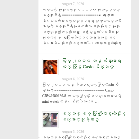
August 7, 2026
တစ္လကို လူတူစက္႐ုပ္ ၁၀၀၀ ထုတ္လုပ္မယ့္ 
မစ္ဆူဘီရွီ ================== ေမာ္ေတာ္ကား
နဲ႔အႀကီးစားစက္မႈလုပ္ငန္းမွာ ဂုဏ္သတင္းႀကီး
မားလွတဲ့ မစ္ဆူဘီရွီကုမၸဏီက အခုဆိုရင္ လူတူ
စက္႐ုပ္ေတြဘက္ကိုလည္း ေျခဦးလွည့္လာပါၿပီ။လူ
တူစက္႐ုပ္ ေဈးကြက္ထဲကိုဝင္လာရာမွာလည္း အင္
နဲ႔အားနဲ႔ဆိုသလိုဝင္လာတာပါ။ ဘာေၾကာင့္လဲဆိုေတာ့ 
…
ယြမ္ ၂၀၀၀ တန္ က်န္းမာေရး
လက္ စြပ္ Casio မိတ္ဆက္
August 6, 2026
ယြမ္ ၂၀၀၀ တန္ က်န္းမာေရးလက္စြပ္ Casio မိ
တ္ဆက္ ======================= Casio 
CRW-H001M-8 က လက္စြပ္ဆိုေပမယ့္ အေသးစားနာရီ 
mini-watch ေလးနဲ႔ ပိုတူပါတယ္။ …
ေခတ္သစ္ စစ္ ပြဲ ကိုေျပာင္းလဲေပးႏိုင္
မယ့္ေမာင္းသူမဲ့ယာဥ္
August 3, 2026
ေခတ္သစ္စစ္ပြဲကိုေျပာင္းလဲေပးႏိုင္မယ့္ေမာင္းသူမဲ့ယာဥ္ 