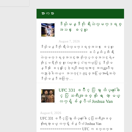
အားကစား
ဒီယိုမန္ဒီကို ရီးယဲလ္မက္ဒရစ္
အသင္း ေခၚယူ
August 7, 2026
ဒီယိုမန္ဒီကို ရီးယဲလ္မက္ဒရစ္အသင္း ေခၚယူ 
======================= စပိန္ထိပ္သီး ရီး
ယဲလ္မက္ဒရစ္အသင္းဟာ လိုက္ပ္ဇစ္အသင္းရဲ႕ 
အိုင္ဗရီကိုစ္ လူငယ္ေတာင္ပံၾကယ္ပြင့္ ဒီယိုမ
န္ဒီကို ေခၚယူႏိုင္ခဲ့ၿပီျဖစ္ေၾကာင္း အတည္ျပဳေၾ
ကညာခဲ့ပါတယ္။ အသက္ (၁၉)ႏွစ္အ႐ြယ္သာရွိေသးတဲ့ 
ဒီယိုမန္ဒီအတြက္ …
UFC 331 ၿပိဳင္ ပြဲ မွာ ထိပ္ဆုံးေခါ
င္ ပြဲ ႀကီးအျဖစ္ ထိုး ရ ေတာ့ မယ့္
လက္ရွိ ခ်န္ပီယံ ‌Joshua Van
August 6, 2026
UFC 331 ၿပိဳင္ပြဲမွာ ထိပ္ဆုံးေခါင္ပြဲႀကီးအျဖစ္ 
ထိုးရေတာ့မယ့္ လက္ရွိ ခ်န္ပီယံ ‌Joshua Van 
==================== UFC က စက္တက္ဘာ 