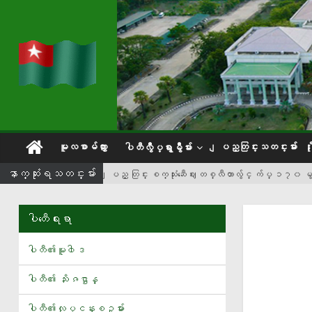
မူလစာမ်က္ႏွာ
ျပည္တြင္းသတင္းမ်ား
ပါတီလွဳပ္ရွားမွဳမ်ား
ေနာက္ဆံုးရသတင္းမ်ား
ျပည္ တြင္း စက္သုံးဆီေဈး တစ္လီတာလွ်င္ က်ပ္ ၁၇
တစ္လကို လူတူစက္႐ုပ္ ၁၀၀၀ ထုတ္လုပ္မယ့္ မစ္
UFC 331 ၿပိဳင္ ပြဲ မွာ ထိပ္ဆုံးေခါင္ ပြဲ ႀကီးအျဖစ္ ထိုး ရ ေတာ့ မယ့္ လက္ရွိ ခ်
ပါတီေရးရာ
ယြမ္ ၂၀၀၀ တန္ က်န္းမာေရး လက္ စြပ္ Casio မိတ္ဆက္
ပါတီ၏မူ၀ါဒ
ႏိုင္ငံေတာ္သမၼတ ထိုင္းႏိုင္ငံသို႔ ေရာက္ရွိ
ပါတီ၏ သႏိၷဌာန္
ေလ့က်င့္ေရး ဝတ္စုံ အ တြ က္ ေပါင္ သန္း ၂၀ တန္ စ ပြ န္ဆာ စာခ်ဳပ္ကို မန္ယူ ခ
ျမန္မာ့လက္ေ႐ြးစင္ အမ်ိဳးသားအသင္းႏွင့္ အမ်ိဳးသမီးအသင္းတို႔ ကြင္း သြင္း ျခင္း
ပါတီ၏လုပ္ငန္းစဥ္မ်ား