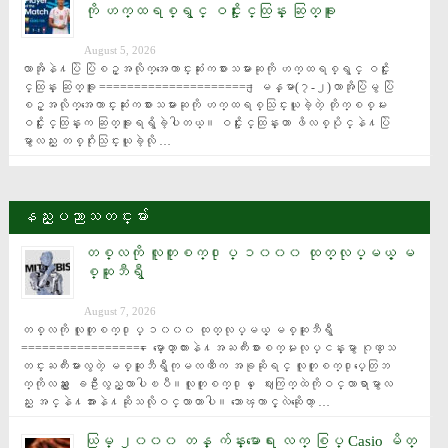
ကို ဟက္ထရစ္ရွင္ ဝင္းႏိုင္ထြန္း ဆြတ္ခူး
August 5, 2026
လာအိုနဲ႔ပြဲ ပြဲစဥ္အလိုက္အေကာင္းဆုံးကစားသမားဆုကို ဟက္ထရစ္ရွင္ ဝင္းႏို
င္ထြန္း ဆြတ္ခူး ====================== ျမန္မာ(၇-၂)လာအိုပြဲမွ ပြဲ
စဥ္အလိုက္အေကာင္းဆုံးကစားသမားဆုကို ဟက္ထရစ္သြင္းယူခဲ့တဲ့ တိုက္စစ္မႉး 
ဝင္းႏိုင္ထြန္းက ဆြတ္ခူးရရွိခဲ့ပါတယ္။ ဝင္းႏိုင္ထြန္းဟာ ဖိလစ္ပိုင္နဲ႔ပြဲ
မွာလည္း တစ္ဂိုးသြင္းယူခဲ့လို …
နည္းပညာသတင္းမ်ား
တစ္လကို လူတူစက္႐ုပ္ ၁၀၀၀ ထုတ္လုပ္မယ့္ မ
စ္ဆူဘီရွီ
August 7, 2026
တစ္လကို လူတူစက္႐ုပ္ ၁၀၀၀ ထုတ္လုပ္မယ့္ မစ္ဆူဘီရွီ 
================== ေမာ္ေတာ္ကားနဲ႔အႀကီးစားစက္မႈလုပ္ငန္းမွာ ဂုဏ္သ
တင္းႀကီးမားလွတဲ့ မစ္ဆူဘီရွီကုမၸဏီက အခုဆိုရင္ လူတူစက္႐ုပ္ေတြဘ
က္ကိုလည္း ေျခဦးလွည့္လာပါၿပီ။လူတူစက္႐ုပ္ ေဈးကြက္ထဲကိုဝင္လာရာမွာလ
ည္း အင္နဲ႔အားနဲ႔ဆိုသလိုဝင္လာတာပါ။ ဘာေၾကာင့္လဲဆိုေတာ့ …
ယြမ္ ၂၀၀၀ တန္ က်န္းမာေရး လက္ စြပ္ Casio မိတ္