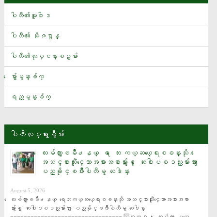
UFC 331 ၿပိဳင္ ပြဲ မွာ ထိပ္ဆုံးေခါင္ ပြဲ ႀကီးအျဖစ္ ထိုး ရ ေတာ့ မယ့္ လက္ရွိ
ပါတီ၏မူ၀ါဒ
ခ်န္ပီယံ ‌Joshua Van
ယြမ္ ၂၀၀၀ တန္ က်န္းမာေရး လက္ စြပ္ Casio မိတ္ဆက္
ပါတီ၏ သႏိၷဌာန္
ႏိုင္ငံေတာ္သမၼတ ထိုင္းႏိုင္ငံသို႔ ေရာက္ရွိ
ပါတီ၏လုပ္ငန္းစဥ္မ်ား
ေလ့က်င့္ေရး ဝတ္စုံ အ တြ က္ ေပါင္ သန္း ၂၀ တန္ စ ပြ န္ဆာ စာခ်ဳပ္ကို မ
န္ယူ ခ်ဳပ္ဆို
ေမွ်ာ္မွန္းခ်က္
ျမန္မာ့လက္ေ႐ြးစင္ အမ်ိဳးသားအသင္းႏွင့္ အမ်ိဳးသမီးအသင္းတို႔ ကြင္း သြင္း ျခ
ရည္မွန္းခ်က္
င္းခတ္ကစားနည္း၌ ေငြ တံဆိပ္ဆုမ်ားအသီးသီး ဆြတ္ခူး
ေလးမ်က္ႏွာၿမိဳ႕နယ္ ေရ ေဘး ကယ္ဆယ္ေရးစခန္းသို႔ အသင့္စားသုံးႏိုင္ေသာအစား
အစာမ်ားႏွင့္ ေဆးဝါးပစၥည္းမ်ားအား ျပည္ခိုင္ၿဖိဳးပါတီမွ လႉဒါန္း
ပါတီလႈပ္ရွားမွဳမ်ား
ေရႀကီးနစ္ျမဳပ္မႈဒဏ္ခံရသည့္ ေက်း႐ြာမ်ားရွိ ျပည္သူမ်ားအား ျပည္ခိုင္ၿဖိဳး
ေလးမ်က္ႏွာၿမိဳ႕နယ္ ေရ ေဘး ကယ္ဆယ္ေရးစခန္းသို႔
ပါတီက ကူညီေထာက္ပံ့
အသင့္စားသုံးႏိုင္ေသာအစားအစာမ်ားႏွင့္ ေဆးဝါးပစၥည္းမ်ားအား ျ
ဒီယိုမန္ဒီကို ရီးယဲလ္မက္ဒရစ္အသင္း ေခၚယူ
ပည္ခိုင္ၿဖိဳးပါတီမွ လႉဒါန္း
August 5, 2026
ေလးမ်က္ႏွာၿမိဳ႕နယ္ ေရေဘးကယ္ဆယ္ေရးစခန္းသို အသင့္စားသုံးႏိုင္ေသာအစားအစာ
မ်ားႏွင့္ ေဆးဝါးပစၥည္းမ်ားအား ျပည္ခိုင္ၿဖိဳးပါတီမွ လႉဒါန္း 