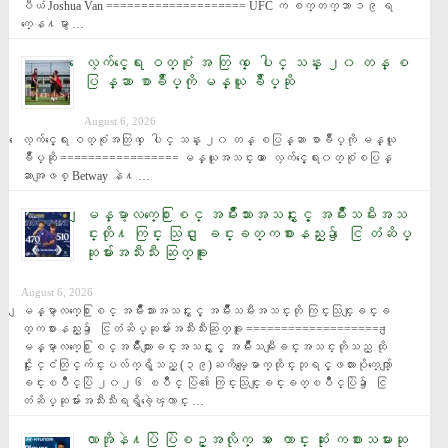
ပီယံ ‌Joshua Van ==================== UFC က စက္တက္ဘာ ၁၉ ရ
က္ေန႔မွာ …
ေလ့က်င့္ေရး ဝတ္စုံ အ တြ က္ ေပါင္ သန္း ၂၀ တန္ စ
ပြ န္ဆာ စာခ်ဳပ္ကို မန္ယူ ခ်ဳပ္ဆို
August 6, 2026
ေလ့က်င့္ေရး ဝတ္စုံအတြက္ ေပါင္ သန္း ၂၀ တန္ စပြန္ဆာ စာခ်ဳပ္ကို မန္ယူ 
ခ်ဳပ္ဆို ================= မန္ယူအသင္းဟာ ေလ့က်င့္ေရး၀တ္စုံစပြန္
ဆာအျဖစ္ Betway နဲ႔ …
ျမန္မာ့လက္ေ႐ြးစင္ အမ်ိဳးသားအသင္းႏွင့္ အမ်ိဳးသမီးအသ
င္းတို႔ ကြင္း သြင္း ျခင္းခတ္ကစားနည္း၌ ေငြ တံဆိပ္
ဆုမ်ားအသီးသီး ဆြတ္ခူး
August 6, 2026
ျမန္မာ့လက္ေ႐ြးစင္ အမ်ိဳးသားအသင္းႏွင့္ အမ်ိဳးသမီးအသင္းတို ကြင္းသြင္းျခင္းခ
တ္ကစားနည္း၌ ေငြတံဆိပ္ဆုမ်ားအသီးသီးဆြတ္ခူး ==================== ျ
မန္မာ့လက္ေ႐ြးစင္အမ်ိဳးသားျခင္းအသင္းႏွင့္ အမ်ိဳးသမီးျခင္းအသင္းတိုသည္ ထို
င္းႏိုင္ငံတြင္က်င္းပလ်က္ရွိသည့္ (၃၉)ႀကိမ္ေျမာက္ထိုင္းဘုရင့္ဖလားပိုက္ေက်ာ္ျ
ခင္းၿပိဳင္ပြဲ ၂၀၂၆ ၿပိဳင္ ပြဲ၏ ကြင္းသြင္းျခင္းခတ္ၿပိဳင္ပြဲ၌ ေငြ
တံဆိပ္ဆုမ်ားအသီးသီးရရွိခဲ့ေၾကာင္း …
လာအိုနဲ႔ပြဲ ပြဲစဥ္အလိုက္ အ ေကာင္း ဆုံး ကစားသမားဆု