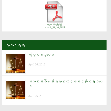
ရွေးကောက်ပွဲကြေငြာ
စာတမ်း_31_10_2025
ဥပေဒေရးရာ
လွ်ပ္စစ္ဥပေဒ
April 26, 2016
အသင္းအဖြဲ႕မ်ားမွတ္ပုံတင္ၿခင္းဆိုင္ရာဥပေ
ဒ
April 26, 2016