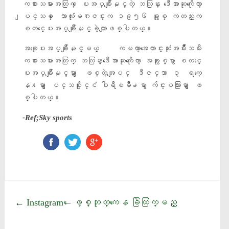
ကစားသမားအတြက္ ေပးအပ္ခ်ီးျမႇင့္တဲ့ ဘလြန္း ဒီေအာဆုကိုေတာ့
ျပင္သစ္ ေဘာလုံးမဂၢဇင္းက ၁၉၅၆ ခုႏွစ္ ကတည္းက
စတင္ေပးအပ္ခ်ီးျမႇင့္ခဲ့တာျဖစ္ပါတယ္။
အခုေပးအပ္ခ်ီးျမႇင့္မယ့္ ကမၻာ့အေကာင္းဆုံးအမ်ဳိးသမီး
ကစားသမားအတြက္ ဘလြန္းဒီေအာဆုကုိေတာ့ အခုႏွစ္မွာ စတင္ေ
ပးအပ္ခ်ီးျမႇင့္မွာ ျဖစ္တဲ့အျပင္ ဒီဇင္ဘာ ၃ ရက္ေ
န႔မွာ ျပင္သစ္ႏုိင္ငံ ပါရီၿမိဳ႕မွာ က်င္းပသြားမွာ ျဖ
စ္ပါတယ္။
-Ref;Sky sports
Instagram – ေဖ့စ္ဘုတ္ကေန ခြဲထြက္မည္
←