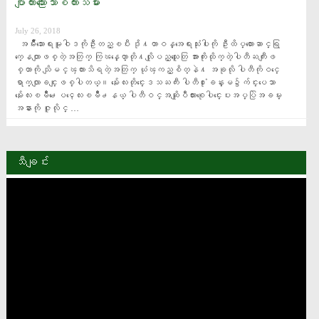
ပာျကားသြား​ေသာစကားသံမ်ား
July 26, 2018
  အမ်ဳိးသားေရးမူဝါဒကိုဦးတည္ၿပီး ဒို႔တာဝန္အေရးသံုးပါးကို ဦးထိပ္ထားေဆာင္ရြ
က္ေနတာျဖစ္တဲ့အတြက္ ကြၽန္ေတာ္တို႔လိုျပည္သူေတြ အားကိုးထိုက္တဲ့ပါတီႀကီးျဖ
စ္တာကို သိျမင္ၾကားသိရတဲ့အတြက္ ယံုၾကည္စိတ္နဲ႔ အခုလို ပါတီကိုဝင္ေ
ရာက္လာျခင္းျဖစ္ပါတယ္​။ မႏၲေလးတိုင္းေဒသႀကီး ပါတီ႐ံုးခန္းမ၌က်င္းပေသာ 
မႏၲေလးၿမိဳ႕ေပၚေလးၿမိဳ႕နယ္ ပါတီဝင္အဆုိျပဳလႊာစုေပါင္းေပးအပ္ပြဲအခမ္း
အနားကုိ ဇူလိုင္ …
သီချင်း