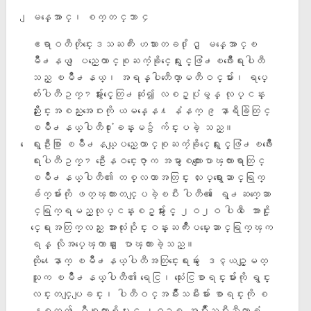
ျမန္ေအာင္၊ စက္တင္ဘာ ၄
ဧရာဝတီတိုင္းေဒသႀကီး ဟသၤာတခ႐ိုင္ ျမန္ေအာင္ၿ
မိဳ႕နယ္ ျပည္ေထာင္စုႀကံ့ခိုင္ေရးႏွင့္ဖြံ႕ၿဖိဳးေရးပါတီ
သည္ ၿမိဳ႕နယ္၊ အရန္ပါတီေကာ္မတီဝင္မ်ား၊ ရပ္ေ
က်းပါတီဥကၠ႒မ်ားႏွင့္ေတြ႕ဆံု၍ လစဥ္ပံုမွန္ လုပ္ငန္း
ညႇိႏႈိင္းအစည္းအေဝးကို ယမန္ေန႔ နံနက္ ၉ နာရီခြဲတြင္
ၿမိဳ႕နယ္ပါတီ႐ံုးခန္းမ၌ က်င္းပခဲ့ သည္။
ေရွးဦးစြာ ၿမိဳ႕နယ္ျပည္ေထာင္စုႀကံ့ခိုင္ေရးႏွင့္ဖြံ႕ၿဖိဳးေ
ရးပါတီဥကၠ႒ ဦးေနဝင္းေဇာ္က အမွာစကားေျပာၾကားရာတြင္
ၿမိဳ႕နယ္ပါတီ၏ တစ္လတာအတြင္း လႈပ္ရွားေဆာင္ရြက္
ခ်က္မ်ားကို ဖတ္ၾကားတင္ျပခဲ့ၿပီး ပါတီ၏ ေရွ႕ဆက္ေဆာ
င္ရြက္ရမည့္လုပ္ငန္းစဥ္မ်ားႏွင့္ ၂ဝ၂ဝ ပါတီ ေအာင္ႏို
င္ေရးအတြက္လည္း အားလံုးဝိုင္းဝန္းႀကိဳးပမ္းေဆာင္ရြက္ၾက
ရန္ လိုအပ္ေၾကာင္း ေျပာၾကားခဲ့သည္။
ထို႔ေနာက္ ၿမိဳ႕နယ္ပါတီအတြင္းေရးမွဴး ေဒၚယဥ္ျမတ္
သူက ၿမိဳ႕နယ္ပါတီ၏ ရေငြ၊ သံုးေငြစာရင္းမ်ားကို ရွင္း
လင္းတင္ျပျခင္း၊ ပါတီဝင္အမ်ိဳးသမီးမ်ား စာရင္းကို စ