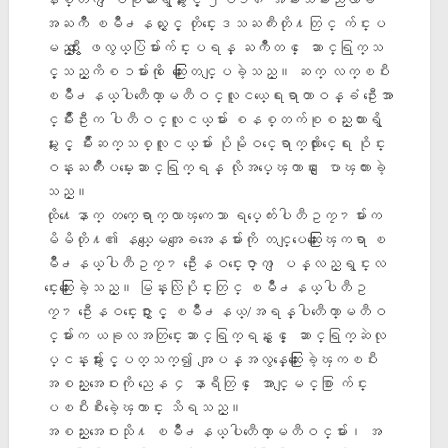
နစ္တက် ျပဳစုထားရွိမႈႏွင့္ ၂ဝ၁၈ အမ်ဳိးသမီးညီလာခံ
အႀကိဳ ၿမိဳ႕နယ္ႏွင့္ တိုင္းေဒသႀကီးတို႔တြင္ က်င္းပ
မည့္ ႏွီးေႏွာ ဖလွယ္ပြဲမ်ားက်င္းပရန္ ႀကိဳတင္ ေဆာင္ရြက္သ
င့္သည့္ကိစၥမ်ားကို ေဆြးေႏြးတင္ျပခ့ဲသည္။ ဆက္ လက္ၿပီး
ၿမိဳ႕နယ္ပါတီေကာ္မတီဝင္လူငယ္ေရးရာတာဝန္ခံ ဦးေအာ
င္မ်ိဳးဦးက ပါတီဝင္လူငယ္မ်ား စနစ္တက်စုစည္းထားရွိ
မႈႏွင့္ မ်ဳိးဆက္သစ္လူငယ္မ်ား ပိုမိုဝင္ေရာက္လာႏိုင္ေရး ဝိုင္း
ဝန္းႀကိဳးပမ္းေဆာင္ရြက္ရန္ လိုအပ္ေၾကာင္း ေျပာၾကားခဲ့
သည္။
ထုိ႔ေနာက္ တက္ေရာက္လာၾကေသာ ရပ္ေက်းပါတီဥကၠ႒မ်ားက
မိမိတို႔၏ နယ္ေျမအေျခအေနမ်ားကို တင္ျပေဆြးေႏြးၾကရာ ၿ
မိဳ႕နယ္ပါတီဥကၠ႒ ဦးေနဝင္းေဇာ္က ျပန္လည္ရွင္းလ
င္းေဆြးေႏြးခဲ့သည္။ မြန္းလြဲပိုင္းတြင္ ၿမိဳ႕နယ္ပါတီဥ
ကၠ႒ ဦးေနဝင္းေဇာ္ႏွင့္ ၿမိဳ႕နယ္/အရန္ပါတီေကာ္မတီဝ
င္မ်ားက ယခုလအတြင္းေဆာင္ရြက္ရန္ႏွင့္ ေဆာင္ရြက္ဆဲလု
ပ္ငန္းမ်ားႏွင့္ပတ္သက္၍ အျပန္အလွန္ေဆြးေႏြးခဲ့ၾကၿပီး
အစည္းအေဝးကို ညေန ၄ နာရီတြင္ ေအာင္ျမင္စြာ က်င္း
ပၿပီးစီးခဲ့ေၾကာင္း သိရသည္။
အစည္းအေဝးသို႔ ၿမိဳ႕နယ္ပါတီေကာ္မတီဝင္မ်ား၊ အ