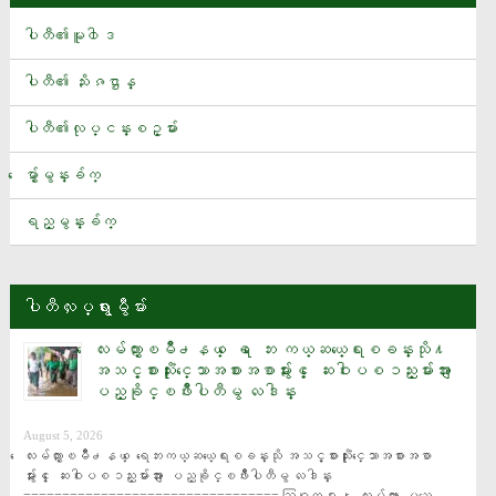
ေလးမ်က္ႏွာ ျပည္သူ႔လႊတ္ေတာ္ကိုယ္စားလွယ္ ဦးျမင့္စိုး၊ (ျမင့္စိုး-နတလ) ၊
ပါတီ၏မူ၀ါဒ
ေရ ေဘး သင့္ေနေသာ ၿမိဳ႕ေပၚ ရပ္ ကြက္ မ်ားကို လိုက္လံၾကည့္ရႈ။
ျပည္ခိုင္ၿဖိဳးပါတီဒုဥကၠ႒မွ ဝါဆိုသကၤန္းႏွင့္ လႉ ဖြယ္ ဝတၳဳအစုစုတို႔
ပါတီ၏ သႏိၷဌာန္
ကပ္လႉ
ပါတီ၏လုပ္ငန္းစဥ္မ်ား
ေလးမ်က္ႏွာၿမိဳ႕နယ္တြင္ ဆက္သြယ္ေရးျပန္လည္ရရွိေစရန္ B2B Satellite
Terminal ၂ စုံႏွင့္ COW မိုဘိုင္းကား တပ္ဆင္
ေမွ်ာ္မွန္းခ်က္
လာအိုနဲ႔ပြဲ ပြဲစဥ္အလိုက္ အ ေကာင္း ဆုံး ကစားသမားဆုကို ဟက္ထရစ္ရွင္
ရည္မွန္းခ်က္
ဝင္းႏိုင္ထြန္း ဆြတ္ခူး
ေလးမ်က္ႏွာၿမိဳ႕နယ္မွ ေရ ေဘးသင့္သူမ်ားကို ဆန္ရိကၡာအပါအဝင္ ေထာက္
ပံ့ပစၥည္းမ်ားေပးအပ္
ပါတီလႈပ္ရွားမွဳမ်ား
တိုက္ ပြဲ စီမံခ်က္ေရးဆြဲၿပီး ပူးေပါင္း ေလ ေၾကာင္း တိုက္ခိုက္မႈလုပ္ႏိုင္မယ့္
AI စနစ္ကို တ႐ုတ္ျပသ
ေလးမ်က္ႏွာၿမိဳ႕နယ္ ေရ ေဘး ကယ္ဆယ္ေရးစခန္းသို႔
အသင့္စားသုံးႏိုင္ေသာအစားအစာမ်ားႏွင့္ ေဆးဝါးပစၥည္းမ်ားအား ျ
ခ်စ္သူေဂ်ာ္ဂ်ီနာနဲ႔ လက္ထပ္မဂၤလာအခမ္းအနားက်င္းပမယ့္ စီေရာ္နယ္ဒို
ပည္ခိုင္ၿဖိဳးပါတီမွ လႉဒါန္း
ေလးမ်က္ႏွာၿမိဳ႕နယ္ ေရ ေဘး ကယ္ဆယ္ေရးစခန္းသို႔ အသင့္စားသုံးႏိုင္ေသာအစား
August 5, 2026
အစာမ်ားႏွင့္ ေဆးဝါးပစၥည္းမ်ားအား ျပည္ခိုင္ၿဖိဳးပါတီမွ လႉဒါန္း
ေလးမ်က္ႏွာၿမိဳ႕နယ္ ေရေဘးကယ္ဆယ္ေရးစခန္းသို အသင့္စားသုံးႏိုင္ေသာအစားအစာ
မ်ားႏွင့္ ေဆးဝါးပစၥည္းမ်ားအား ျပည္ခိုင္ၿဖိဳးပါတီမွ လႉဒါန္း 