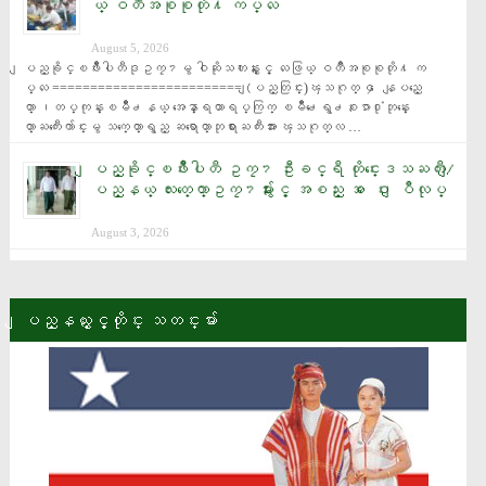
ယ္ ဝတၳဳအစုစုတို႔ ကပ္လႉ
August 5, 2026
ျပည္ခိုင္ၿဖိဳးပါတီဒုဥကၠ႒မွ ဝါဆိုသကၤန္းႏွင့္ လႉဖြယ္ ဝတၳဳအစုစုတို႔ က
ပ္လႉ ========================= (ျပည္တြင္း)ၾသဂုတ္ ၄ ေနျပည္ေ
တာ္ ၊တပ္ကုန္းၿမိဳ႕နယ္ အေနာ္ရထာရပ္ကြက္ ၿမိဳ႕ေရွ႕စႏၵာ႐ုံဘုန္းေ
တာ္ႀကီးေက်ာင္းမွ သက္ေတာ္ရွည္ ဆရာေတာ္ဘုရားႀကီးအား ၾသဂုတ္လ …
ျပည္ခိုင္ၿဖိဳးပါတီ ဥကၠ႒ ဦးခင္ရီ တိုင္းေဒသႀကီး/ျ
ပည္နယ္ လႊတ္ေတာ္ဥကၠ႒မ်ားႏွင့္ အစည္း အ ေဝး ျပဳလုပ္
August 3, 2026
ျပည္နယ္ႏွင့္တိုင္း သတင္းမ်ား