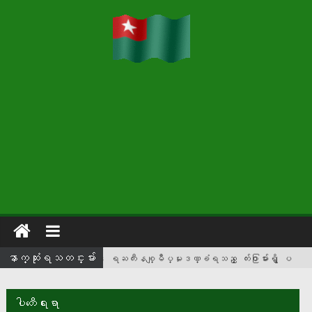
ေနာက္ဆံုးရသတင္းမ်ား
ေရႀကီးနစ္ျမဳပ္မႈဒဏ္ခံရသည့္ ေက်း႐ြာမ်ားရွိ ျပ
ည္သူမ်ားအား ျပည္ခိုင္ၿဖိဳးပါတီက ကူညီေထာက္ပံ့
ေတာင္ကိုရီးယားမွာ အပူလႈိင္းေၾကာင့္ ေသဆုံးသူ ၁၉ ဦးအထိရွိလာ
ပါတီေရးရာ