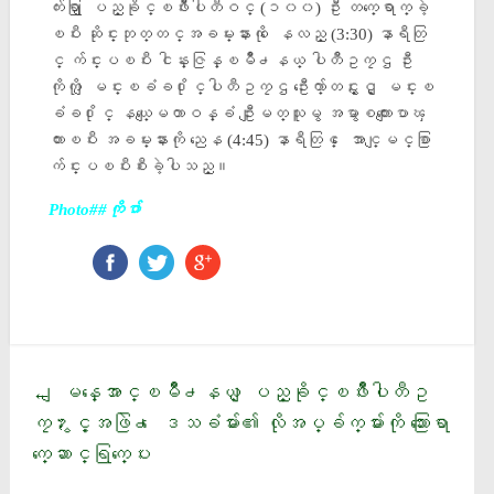
က်းရြာ ျပည္ခိုင္ၿဖိဳးပါတီဝင္ (၁၀၀) ဦး တက္ေရာက္ခဲ့
ၿပီး ဆိုင္းဘုတ္တင္အခမ္းနားကို ေနလည္ (3:30) နာရီတြ
င္ က်င္းပၿပီး ငါန္းဇြန္ၿမိဳ႕နယ္ ပါတီိဥကၠဌ ဦး
ကိုကို ျမင္းၿခံခ႐ိုင္ပါတီဥကၠဌ ဦးေက်ာ္တင္္ႏွင့္ ျမင္းၿ
ခံခ႐ိုင္ နယ္ေျမတာဝန္ခံ ဦးျမတ္သူမွ အမွာစကားေျပာၾ
ကားၿပီး အခမ္းနားကို ညေန (4:45) နာရီတြင္ ေအာင္ျမင္စြာ
က်င္းပၿပီးစီးခဲ့ပါသည္။
Photo#
#
ကိုဂ်ာ
ျမန္ေအာင္ၿမိဳ႕နယ္ ျပည္ခိုင္ၿဖိဳးပါတီဥ
←
ကၠ႒ႏွင့္အဖြဲ႕ ေဒသခံမ်ား၏ လုိအပ္ခ်က္မ်ားကုိ သြားေရာ
က္ေဆာင္ရြက္ေပး