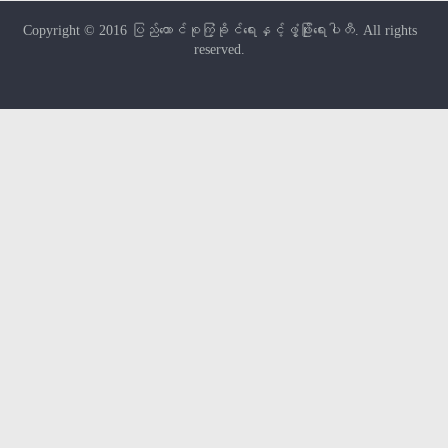
Copyright © 2016
ပြည်ထောင်စုကြံ့ခိုင်ရေးနှင့်ဖွံ့ဖြိုးရေးပါတီ
. All rights
reserved.