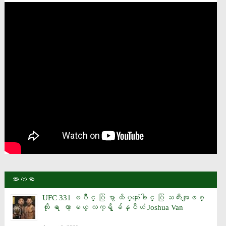
အားကစား
UFC 331 ၿပိဳင္ ပြဲ မွာ ထိပ္ဆုံးေခါင္ ပြဲ ႀကီးအျဖစ္
ထိုး ရ ေတာ့ မယ့္ လက္ရွိ ခ်န္ပီယံ ‌Joshua Van