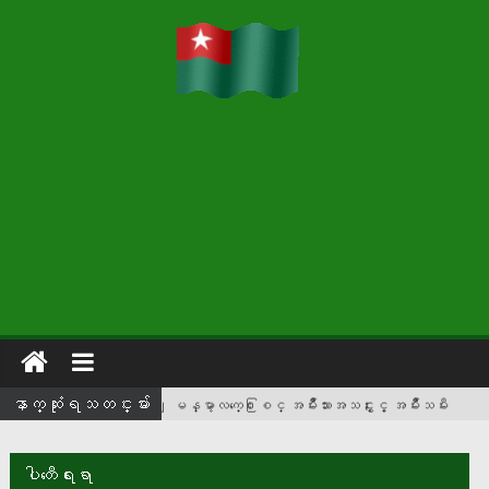
ေနာက္ဆံုးရသတင္းမ်ား
ျမန္မာ့လက္ေ႐ြးစင္ အမ်ိဳးသားအသင္းႏွင့္ အမ်ိဳးသမီး
အသင္းတို႔ ကြင္း သြင္း ျခင္းခတ္ကစားနည္း၌
ေငြ တံဆိပ္ဆုမ်ားအသီးသီး ဆြတ္ခူး
ပါတီေရးရာ