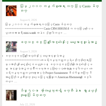
ယြမ္ ၂၀၀၀ တန္ က်န္းမာေရး လက္ စြပ္ Casio မိတ္
ဆက္
August 6, 2026
ယြမ္ ၂၀၀၀ တန္ က်န္းမာေရးလက္စြပ္ Casio မိတ္ဆက္ 
======================= Casio CRW-H001M-8 က လက္စြပ္ဆိုေပမ
ယ့္ အေသးစားနာရီ mini-watch ေလးနဲ႔ ပိုတူပါတယ္။ …
ေခတ္သစ္ စစ္ ပြဲ ကိုေျပာင္းလဲေပးႏိုင္မယ့္ေမာင္းသူမဲ့ယာဥ္
August 3, 2026
ေခတ္သစ္စစ္ပြဲကိုေျပာင္းလဲေပးႏိုင္မယ့္ေမာင္းသူမဲ့ယာဥ္ 
===================== အေမရိကန္ၾကည္းတပ္ရဲ႕တိုက္ခိုက္ေရးစြ
မ္းပကားကို တိုးျမႇင့္ေပးႏိုင္ေစမယ့္အျပင္ ေခတ္သစ္စစ္ပြဲကိုပါေျပာင္းလဲေပးႏိုင္မ
ယ့္ ေမာင္းသူမဲ့ယာဥ္တစ္မ်ိဳးကမၾကာခင္ထြက္ေပၚလာေတာ့မွာျဖစ္ပါတယ္။ အေ
မရိကန္ၾကည္းတပ္ကေဖာ္ေဆာင္တဲ့ Project Sustainment စီမံကိန္းအတြက္ ဒီ
ယာဥ္ေတြကိုဖန္တီးထုတ္ လုပ္ေပးခြင့္ရသြားသူက American Rheinmetall ျဖစ္ပါ
တယ္။ …
သိန္း ၅၀၀ ေက်ာ္တန္ေၾကးရွိ မက္ဆီ နဲ႔ ေရာ္နယ္ဒို
ဖုန္းေတြ မိတ္ဆက္
July 22, 2026