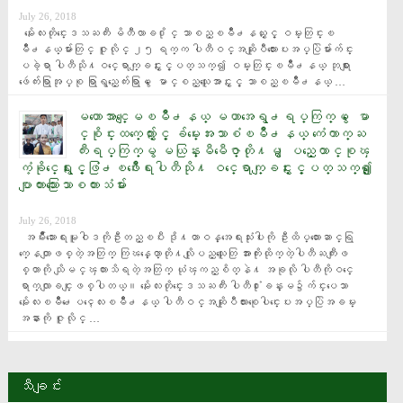
July 26, 2018
  မႏၲေလးတိုင္းေဒသႀကီး မိတီၴလာခ႐ိုင္ သာစည္ၿမိဳ႕နယ္ႏွင့္ ဝမ္းတြင္းၿ
မိဳ႕နယ္မ်ားတြင္ ဇူလိုင္ ၂၅ ရက္က ပါတီဝင္အဆိုျပဳလႊာေပးအပ္ပြဲမ်ားက်င္း
ပခဲ့ရာ ပါတီသို႔ဝင္ေရာက္ျခင္းႏွင့္ပတ္သက္၍ ဝမ္းတြင္းၿမိဳ႕နယ္ ဘုရားျ
ဖဴေက်းရြာအုပ္စု ရြာရွည္ေက်းရြာမွ ေမာင္စည္သူေအာင္ႏွင့္ သာစည္ၿမိဳ႕နယ္ …
မဟာေအာင္ေျမၿမိဳ႕နယ္ မဟာအေရွ႕ရပ္ကြက္မွ ေမာ
င္စုိင္းထက္ေက်ာ္ႏွင့္ ခ်မ္းေအးသာစံၿမိဳ႕နယ္ ကံေကာက္ႀ
ကီးရပ္ကြက္မွ မယြန္းမီမီေဇာ္တုိ႔မွ ျပည္ေထာင္စုၾ
ကံ့ခုိင္ေရးႏွင့္ဖြံ႕ၿဖိဳးေရးပါတီသုိ႔ ဝင္ေရာက္ျခင္းႏွင့္ပတ္သက္၍ ​ေျ
ပာျကားသြား​ေသာစကားသံမ်ား
July 26, 2018
  အမ်ဳိးသားေရးမူဝါဒကိုဦးတည္ၿပီး ဒို႔တာဝန္အေရးသံုးပါးကို ဦးထိပ္ထားေဆာင္ရြ
က္ေနတာျဖစ္တဲ့အတြက္ ကြၽန္ေတာ္တို႔လိုျပည္သူေတြ အားကိုးထိုက္တဲ့ပါတီႀကီးျဖ
စ္တာကို သိျမင္ၾကားသိရတဲ့အတြက္ ယံုၾကည္စိတ္နဲ႔ အခုလို ပါတီကိုဝင္ေ
ရာက္လာျခင္းျဖစ္ပါတယ္​။ မႏၲေလးတိုင္းေဒသႀကီး ပါတီ႐ံုးခန္းမ၌က်င္းပေသာ 
မႏၲေလးၿမိဳ႕ေပၚေလးၿမိဳ႕နယ္ ပါတီဝင္အဆုိျပဳလႊာစုေပါင္းေပးအပ္ပြဲအခမ္း
အနားကုိ ဇူလိုင္ …
သီချင်း