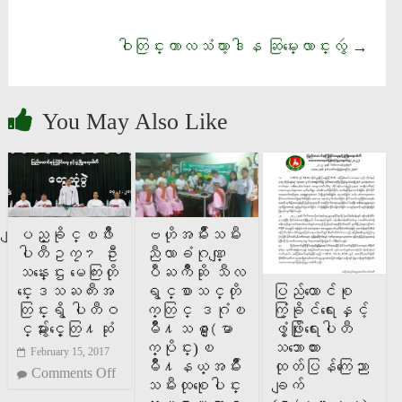
ဝါတြင္းကာလသံဃာ့ဒါန ဆြမ္းေလာင္းလွဴ
→
You May Also Like
ျပည္ခိုင္ၿဖိဳး
ဗဟုိအမ်ဳိးသမီး
ပါတီဥကၠ႒ ဦး
ညီလာခံဂုဏ္ျ
သန္းေဌး မေကြးတို
ပဳႀကိဳဆုိ သီလ
င္းေဒသႀကီးအ
ရွင္စာသင္တုိ
ပြည်ထောင်စု
တြင္းရွိ ပါတီဝ
က္တြင္ ဒဂံုၿ
ကြံ့ခိုင်ရေးနှင့်
င္မ်ားႏွင့္ေတြ႔ဆံု
မိဳ႔သစ္(ေျမာ
ဖွံ့ဖြိုးရေးပါတီ
က္ပုိင္း)ၿ
သဘောထား
February 15, 2017
မိဳ႔နယ္အမ်ဳိး
ထုတ်ပြန်ကြေညာ
Comments Off
သမီးထုစုေပါင္း
ချက်