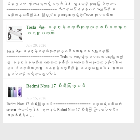
သိန္း ၅၀၀ ေက်ာ္တန္ေၾကးရွိ မက္ဆီ နဲ႔ ေရာ္နယ္ဒို ဖုန္းေတြ မိတ္ဆက္ 
======================= အီလက္ထ႐ြန္နစ္ပစၥည္းေတြကို ေ႐ႊ၊ 
အဖိုးတန္သတၱဳေတြနဲ႔ မြမ္းမံျပင္ဆင္ေပးေလ့ရွိတဲ့ Caviar ကုမၸဏီဟာ …
Tesla ရဲ႕‌ေျခနင္းမဲ့စက္ဘီးထုတ္လုပ္ၿပီးခဏမွာပ
စၥည္းျပတ္သြား
July 20, 2026
Tesla ရဲ႕‌ေျခနင္းမဲ့စက္ဘီးထုတ္လုပ္ၿပီးခဏမွာပစၥည္းျပတ္သြား 
======================== Tesla က လမ္းေလွ်ာက္ခါစ ကေလးငယ္ေတြအတြ
က္ ေျခနင္းမဲ့စက္ဘီးအေသးစားေလးတစ္မ်ိဳးကို မၾကာေသးမီကထုတ္လုပ္လိုက္ပါတ
ယ္။ ဒီစက္ဘီးဟာ တျခား ေျခနင္းမဲ့စက္ဘီးလိုပဲ ေျခနင္းလည္းမပါ၊ ေမာ္တာလ
ည္းမပါသလို ဘရိတ္လည္းမပါဘဲ …
Redmi Note 17 စီးရီးထြက္ၿပီ
July 15, 2026
Redmi Note 17 စီးရီးထြက္ၿပီ ================= ဘက္ထရီႀကီးႀကီး 
screen က်ယ္က်ယ္နဲ႔ ေဈးတန္တဲ့ Redmi Note 17 စီးရီးေတြ ထြက္လာပါၿပီ။ 
အခုစီးရီးရဲ႕ …