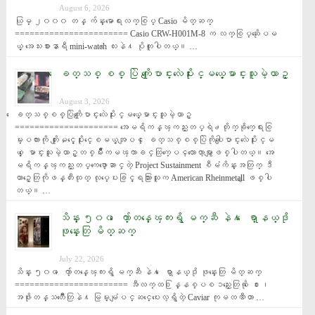
August 6, 2026
ယြမ္ ၂၀၀၀ တန္ က်န္းမာေရးလက္စြပ္ Casio မိတ္ဆက္ 
======================= Casio CRW-H001M-8 က လက္စြပ္ဆိုေပမ
ယ့္ အေသးစားနာရီ mini-watch ေလးနဲ႔ ပိုတူပါတယ္။ …
ေခတ္သစ္ စစ္ ပြဲ ကိုေျပာင္းလဲေပးႏိုင္မယ့္ေမာင္းသူမဲ့ယာဥ္
August 3, 2026
ေခတ္သစ္စစ္ပြဲကိုေျပာင္းလဲေပးႏိုင္မယ့္ေမာင္းသူမဲ့ယာဥ္ 
===================== အေမရိကန္ၾကည္းတပ္ရဲ႕တိုက္ခိုက္ေရးစြ
မ္းပကားကို တိုးျမႇင့္ေပးႏိုင္ေစမယ့္အျပင္ ေခတ္သစ္စစ္ပြဲကိုပါေျပာင္းလဲေပးႏိုင္မ
ယ့္ ေမာင္းသူမဲ့ယာဥ္တစ္မ်ိဳးကမၾကာခင္ထြက္ေပၚလာေတာ့မွာျဖစ္ပါတယ္။ အေ
မရိကန္ၾကည္းတပ္ကေဖာ္ေဆာင္တဲ့ Project Sustainment စီမံကိန္းအတြက္ ဒီ
ယာဥ္ေတြကိုဖန္တီးထုတ္ လုပ္ေပးခြင့္ရသြားသူက American Rheinmetall ျဖစ္ပါ
တယ္။ …
သိန္း ၅၀၀ ေက်ာ္တန္ေၾကးရွိ မက္ဆီ နဲ႔ ေရာ္နယ္ဒို
ဖုန္းေတြ မိတ္ဆက္
July 22, 2026
သိန္း ၅၀၀ ေက်ာ္တန္ေၾကးရွိ မက္ဆီ နဲ႔ ေရာ္နယ္ဒို ဖုန္းေတြ မိတ္ဆက္ 
======================= အီလက္ထ႐ြန္နစ္ပစၥည္းေတြကို ေ႐ႊ၊ 
အဖိုးတန္သတၱဳေတြနဲ႔ မြမ္းမံျပင္ဆင္ေပးေလ့ရွိတဲ့ Caviar ကုမၸဏီဟာ …