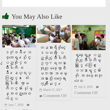
You May Also Like
တနသၤာရီတိုင္းေ
ဒဂံုၿမိဳ႕သ
ဒသႀကီး ျပ
ရွမ္းေရွ႕ျပည္
စ္အေရွ႕ပုိင္း
ည္ခိုင္ျဖိဳးပါတီ
ခိုင္ျဖိဳးပါတီမွ
ျပည္ခိုင္ၿ
ဥကၠ႒ရတနာ
သြားႏွင့္ခံတြင္း ေ
ဖိဳးပါတီ ၿ
အုတ္ျမစ္ေတာ္စီ
ဝသနာရွင္မ်ား
မိဳ႕နယ္ရပ္
မဂၤလာ အခမ္း
ကို အခမဲ့ေဆးကု
ကြက္ႏွင္႔ ေက်း
အနားသို့တက္ေရာ
သေပး
ရြာပါတီ ေကာ္မ
က္ခ်ီးျမႇင္႕
July 9, 2019
တီဝင္မ်ား ပံုမွ
March 15, 2017
Comments Off
န္အစည္းအေဝး
Comments Off
က်င္းပ
June 7, 2019