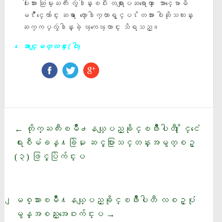
ပါးအား ဆြမ္းႀကီး လွဴဒါန္းၿပီး တရားျပဆရာေတာ္ ေအာင္ေဗာဓိ
မ႑ိဳင္ေက်ာင္း ဆရာ ေတာ္ေဒါက္တာရွင္ပ႑ိတအား ဝါဆိုသကၤန္း
ဆက္ကပ္လွဴဒါန္းခ့ဲ ၾကေၾကာင္း သိရသည္။
ေအာင္ျမတ္လင္း(ေဝါ)
တိုက္ႀကီးၿမိဳ႕နယ္ျပည္ခိုင္ၿဖိဳးပါတီ ႏိုင္ငံေ
←
ရးစီမံခန္႔ခြဲမႈ ဆင့္ပြားသင္တန္းအမွတ္စဥ္
(၃) ဖြင့္ပြဲက်င္းပ
ျမစ္သားၿမိဳ႔နယ္ျပည္ခုိင္ၿဖိဳးပါတီ လစဥ္ပုံ
မွန္အစည္းအေဝးက်င္းပ
→