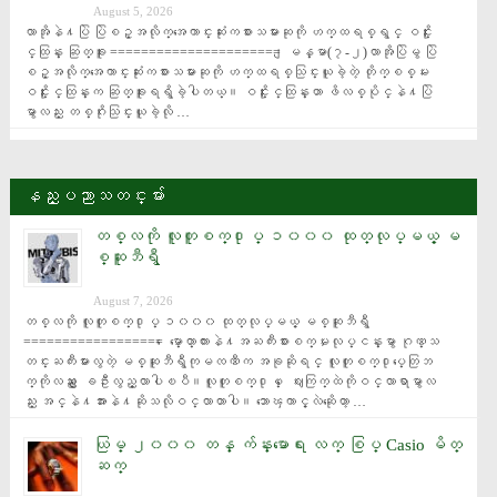
August 5, 2026
လာအိုနဲ႔ပြဲ ပြဲစဥ္အလိုက္အေကာင္းဆုံးကစားသမားဆုကို ဟက္ထရစ္ရွင္ ဝင္းႏို
င္ထြန္း ဆြတ္ခူး ====================== ျမန္မာ(၇-၂)လာအိုပြဲမွ ပြဲ
စဥ္အလိုက္အေကာင္းဆုံးကစားသမားဆုကို ဟက္ထရစ္သြင္းယူခဲ့တဲ့ တိုက္စစ္မႉး 
ဝင္းႏိုင္ထြန္းက ဆြတ္ခူးရရွိခဲ့ပါတယ္။ ဝင္းႏိုင္ထြန္းဟာ ဖိလစ္ပိုင္နဲ႔ပြဲ
မွာလည္း တစ္ဂိုးသြင္းယူခဲ့လို …
နည္းပညာသတင္းမ်ား
တစ္လကို လူတူစက္႐ုပ္ ၁၀၀၀ ထုတ္လုပ္မယ့္ မ
စ္ဆူဘီရွီ
August 7, 2026
တစ္လကို လူတူစက္႐ုပ္ ၁၀၀၀ ထုတ္လုပ္မယ့္ မစ္ဆူဘီရွီ 
================== ေမာ္ေတာ္ကားနဲ႔အႀကီးစားစက္မႈလုပ္ငန္းမွာ ဂုဏ္သ
တင္းႀကီးမားလွတဲ့ မစ္ဆူဘီရွီကုမၸဏီက အခုဆိုရင္ လူတူစက္႐ုပ္ေတြဘ
က္ကိုလည္း ေျခဦးလွည့္လာပါၿပီ။လူတူစက္႐ုပ္ ေဈးကြက္ထဲကိုဝင္လာရာမွာလ
ည္း အင္နဲ႔အားနဲ႔ဆိုသလိုဝင္လာတာပါ။ ဘာေၾကာင့္လဲဆိုေတာ့ …
ယြမ္ ၂၀၀၀ တန္ က်န္းမာေရး လက္ စြပ္ Casio မိတ္
ဆက္