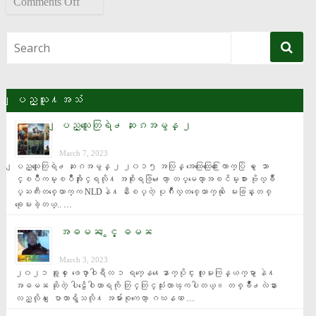
Comments Off
ျပည္သူ႔အသံ
ျပည္သူေတြရဲ႕ ဆႏၵအမွန္ ၂
March 7, 2023
ျပည္သူေတြရဲ႕ ဆႏၵအမွန္ ၂ ၂၀၁၅ အလြန္ အေထြေထြေ႐ြးေကာက္ပြဲ မွ ေသာ
င္ၿပိဳကမ္းၿပိဳအႏိုင္ရလို႔ အစိုးရဖြဲ႕ေတာ့ တပ္မေတာ္အၿငိမ္းစား ဗိုလ္ခ်ဳ
ပ္ႀကီးတစ္ေယာက္က NLDနဲ႔ နီးစပ္တဲ့ ပုဂၢိဳလ္တစ္ေယာက္ကို ေမးခြန္းတစ္
ခုေမးခဲ့တယ္.. …
အဓမၼ ႏွင့္ ဓမၼ
March 3, 2023
၂၀၂၁ ခုႏွစ္ ေဖေဖာ္ဝါရီလ ၁ ရက္ေန႔ေနာက္ပိုင္း လူမႈကြန္ယက္မွာ နဲ႔ 
အဓမၼ ဆိုတဲ့ ပါဠိေဝါဟာရကို တြင္တြင္သုံးလာၾကပါတယ္။ တစ္ခ်ိဳ႕လဲနား
လည္လို႔ ေျပာတာရွိသလို႔ အမ်ားစုကေတာ့ ဂဃနဏ …