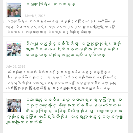
ျပည္သူေတြရဲ႕ ဆႏၵအမွန္
March 3, 2023
ျပည္သူေတြရဲ႕ ဆႏၵအမွန္ ယေန႔ ျမန္မာႏိုင္ငံတြင္ ယေန႔ ႀကဳံေတြ႕ေန
ရေသာ ျပႆနာအရပ္ရပ္ရဲ႕ ဇစ္ျမစ္က ၂၀၂၀ ခုႏွစ္ အေထြေထြေ႐ြးေကာက္ပြဲ 
မဲသမာမႈ။ ဘယ္ေလာက္ေတာင္ မဲသမာမႈျဖစ္လဲဆိုေတာ့ သိပ္ေတာ့ …
ဒီကေန့ျပည္ခုိင္ၿဖိဳးပါတီဟာ ျပည္သူလူထုရဲ႔အားကိုး
အားထားျပဳရမယ္႕ပါတီျဖစ္တယ္ဆိုတာ ကြၽန္မတို႔
နားလည္လက္ခံယုံၾကည္လာၿပီျဖစ္ပါတယ္
July 26, 2018
  မႏၲေလးတိုင္းေဒသႀကီး မိတီၴလာခ႐ိုင္ သာစည္ၿမိဳ႕နယ္ႏွင့္ ဝမ္းတြင္းၿ
မိဳ႕နယ္မ်ားတြင္ ဇူလိုင္ ၂၅ ရက္က ပါတီဝင္အဆိုျပဳလႊာေပးအပ္ပြဲမ်ားက်င္း
ပခဲ့ရာ ပါတီသို႔ဝင္ေရာက္ျခင္းႏွင့္ပတ္သက္၍ ဝမ္းတြင္းၿမိဳ႕နယ္ ဘုရားျ
ဖဴေက်းရြာအုပ္စု ရြာရွည္ေက်းရြာမွ ေမာင္စည္သူေအာင္ႏွင့္ သာစည္ၿမိဳ႕နယ္ …
မဟာေအာင္ေျမၿမိဳ႕နယ္ မဟာအေရွ႕ရပ္ကြက္မွ ေမာ
င္စုိင္းထက္ေက်ာ္ႏွင့္ ခ်မ္းေအးသာစံၿမိဳ႕နယ္ ကံေကာက္ႀ
ကီးရပ္ကြက္မွ မယြန္းမီမီေဇာ္တုိ႔မွ ျပည္ေထာင္စုၾ
ကံ့ခုိင္ေရးႏွင့္ဖြံ႕ၿဖိဳးေရးပါတီသုိ႔ ဝင္ေရာက္ျခင္းႏွင့္ပတ္သက္၍ ​ေျ
ပာျကားသြား​ေသာစကားသံမ်ား