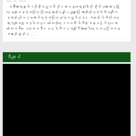
July 26, 2018
  အမ်ဳိးသားေရးမူဝါဒကိုဦးတည္ၿပီး ဒို႔တာဝန္အေရးသံုးပါးကို ဦးထိပ္ထားေဆာင္ရြ
က္ေနတာျဖစ္တဲ့အတြက္ ကြၽန္ေတာ္တို႔လိုျပည္သူေတြ အားကိုးထိုက္တဲ့ပါတီႀကီးျဖ
စ္တာကို သိျမင္ၾကားသိရတဲ့အတြက္ ယံုၾကည္စိတ္နဲ႔ အခုလို ပါတီကိုဝင္ေ
ရာက္လာျခင္းျဖစ္ပါတယ္​။ မႏၲေလးတိုင္းေဒသႀကီး ပါတီ႐ံုးခန္းမ၌က်င္းပေသာ 
မႏၲေလးၿမိဳ႕ေပၚေလးၿမိဳ႕နယ္ ပါတီဝင္အဆုိျပဳလႊာစုေပါင္းေပးအပ္ပြဲအခမ္း
အနားကုိ ဇူလိုင္ …
သီချင်း