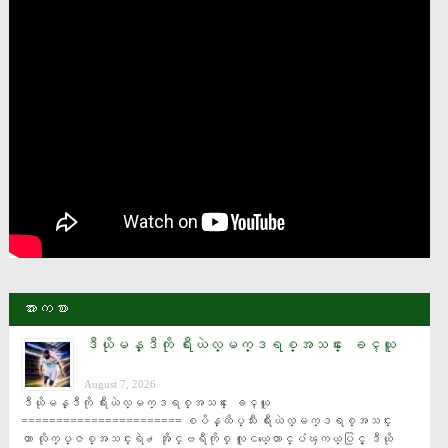
အားကစား
ဒီယိုမန္ဒီကို ရီးယဲလ္မက္ဒရစ္အသင္း ေခၚယူ
August 7, 2026
ဒီယိုမန္ဒီကို ရီးယဲလ္မက္ဒရစ္အသင္း ေခၚယူ 
======================= စပိန္ထိပ္သီး ရီးယဲလ္မက္ဒရစ္အသင္း
ဟာ လိုက္ပ္ဇစ္အသင္းရဲ႕ အိုင္ဗရီကိုစ္ လူငယ္ေတာင္ပံၾကယ္ပြင့္ ဒီယို