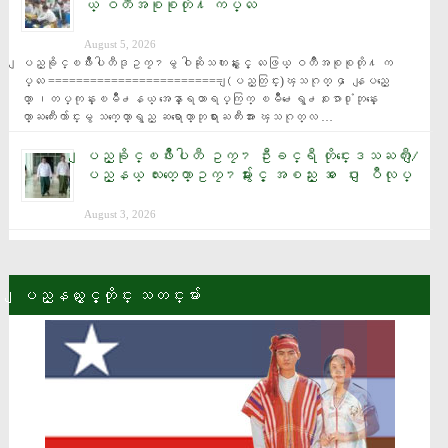
ယ္ ဝတၳဳအစုစုတို႔ ကပ္လႉ
August 5, 2026
ျပည္ခိုင္ၿဖိဳးပါတီဒုဥကၠ႒မွ ဝါဆိုသကၤန္းႏွင့္ လႉဖြယ္ ဝတၳဳအစုစုတို႔ က
ပ္လႉ ========================= (ျပည္တြင္း)ၾသဂုတ္ ၄ ေနျပည္ေ
တာ္ ၊တပ္ကုန္းၿမိဳ႕နယ္ အေနာ္ရထာရပ္ကြက္ ၿမိဳ႕ေရွ႕စႏၵာ႐ုံဘုန္းေ
တာ္ႀကီးေက်ာင္းမွ သက္ေတာ္ရွည္ ဆရာေတာ္ဘုရားႀကီးအား ၾသဂုတ္လ …
ျပည္ခိုင္ၿဖိဳးပါတီ ဥကၠ႒ ဦးခင္ရီ တိုင္းေဒသႀကီး/ျ
ပည္နယ္ လႊတ္ေတာ္ဥကၠ႒မ်ားႏွင့္ အစည္း အ ေဝး ျပဳလုပ္
August 3, 2026
ျပည္နယ္ႏွင့္တိုင္း သတင္းမ်ား