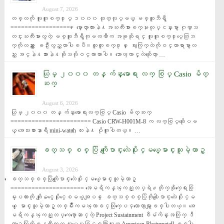
August 7, 2026
တစ္လကို လူတူစက္႐ုပ္ ၁၀၀၀ ထုတ္လုပ္မယ့္ မစ္ဆူဘီရွီ 
================== ေမာ္ေတာ္ကားနဲ႔အႀကီးစားစက္မႈလုပ္ငန္းမွာ ဂုဏ္သ
တင္းႀကီးမားလွတဲ့ မစ္ဆူဘီရွီကုမၸဏီက အခုဆိုရင္ လူတူစက္႐ုပ္ေတြဘ
က္ကိုလည္း ေျခဦးလွည့္လာပါၿပီ။လူတူစက္႐ုပ္ ေဈးကြက္ထဲကိုဝင္လာရာမွာလ
ည္း အင္နဲ႔အားနဲ႔ဆိုသလိုဝင္လာတာပါ။ ဘာေၾကာင့္လဲဆိုေတာ့ …
ယြမ္ ၂၀၀၀ တန္ က်န္းမာေရး လက္ စြပ္ Casio မိတ္
ဆက္
August 6, 2026
ယြမ္ ၂၀၀၀ တန္ က်န္းမာေရးလက္စြပ္ Casio မိတ္ဆက္ 
======================= Casio CRW-H001M-8 က လက္စြပ္ဆိုေပမ
ယ့္ အေသးစားနာရီ mini-watch ေလးနဲ႔ ပိုတူပါတယ္။ …
ေခတ္သစ္ စစ္ ပြဲ ကိုေျပာင္းလဲေပးႏိုင္မယ့္ေမာင္းသူမဲ့ယာဥ္
August 3, 2026
ေခတ္သစ္စစ္ပြဲကိုေျပာင္းလဲေပးႏိုင္မယ့္ေမာင္းသူမဲ့ယာဥ္ 
===================== အေမရိကန္ၾကည္းတပ္ရဲ႕တိုက္ခိုက္ေရးစြ
မ္းပကားကို တိုးျမႇင့္ေပးႏိုင္ေစမယ့္အျပင္ ေခတ္သစ္စစ္ပြဲကိုပါေျပာင္းလဲေပးႏိုင္မ
ယ့္ ေမာင္းသူမဲ့ယာဥ္တစ္မ်ိဳးကမၾကာခင္ထြက္ေပၚလာေတာ့မွာျဖစ္ပါတယ္။ အေ
မရိကန္ၾကည္းတပ္ကေဖာ္ေဆာင္တဲ့ Project Sustainment စီမံကိန္းအတြက္ ဒီ