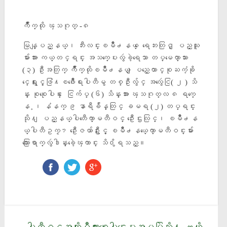
က်ိဳက္ထို ၾသဂုတ္​ -၈
မြန္ျပည္နယ္၊ ဘီးလင္းၿမဳိ႕နယ္ ေရေဘးတြင္​ ျပည္သူ
မ်ားအား ကယ္တင္ရင္း ​​​​အသက္​ေပးလွဴခဲ့​ရေသာ တပ္မေတာ္သား
(၃) ဦးအတြက္ က်ိဳက္ထိုၿမိဳ႕နယ္ ျပည္ေထာင္စုႀကံ့ခို
င္ေရးႏွင့္ဖြံ႔ၿဖိဳးေရးပါတီမွ တစ္​ဦးလ်ွင္​ အလွဴေငြ( ၂ ) သိ
န္း စုစုေပါင္း ေငြက်ပ္ ​(၆) သိန္းအား ၾသဂုတ္​လ ၈ ရက္ေ
န ့၊ နံနက္‌ ၉ နာရီခ်ိန္တြင္ ခမရ (၂) တပ္ရင္း
သို႔ ျပည္နယ္ပါတီေကာ္မတီဝင္ ဦးေဌးလြင္၊ ၿမဳိ႕န
ယ္ပါတီဥကၠ႒ ဦးေဇယ်ာဦးႏွင့္ ၿမဳိ႕နယ္ေကာ္မတီဝင္းမ်ား
သြားေရာက္လွဴဒါန္းခဲ့ေၾကာင္း သိ႐ွိရသည္။