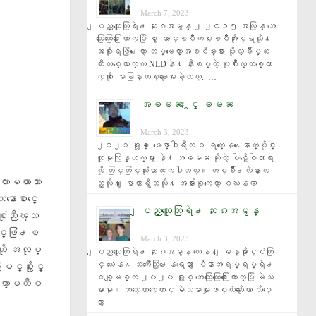
March 7, 2023
ျပည္သူေတြရဲ႕ ဆႏၵအမွန္ ၂ ၂၀၁၅ အလြန္ အေ
ထြေထြေ႐ြးေကာက္ပြဲ မွ ေသာင္ၿပိဳကမ္းၿပိဳအႏိုင္ရလို႔ 
အစိုးရဖြဲ႕ေတာ့ တပ္မေတာ္အၿငိမ္းစား ဗိုလ္ခ်ဳပ္ႀ
ကီးတစ္ေယာက္က NLDနဲ႔ နီးစပ္တဲ့ ပုဂၢိဳလ္တစ္ေယာ
က္ကို ေမးခြန္းတစ္ခုေမးခဲ့တယ္.. …
အဓမၼ ႏွင့္ ဓမၼ
March 3, 2023
၂၀၂၁ ခုႏွစ္ ေဖေဖာ္ဝါရီလ ၁ ရက္ေန႔ေနာက္ပိုင္း 
လူမႈကြန္ယက္မွာ နဲ႔ အဓမၼ ဆိုတဲ့ ပါဠိေဝါဟာရ
ကို တြင္တြင္သုံးလာၾကပါတယ္။ တစ္ခ်ိဳ႕လဲနားလ
ဂၤလာမဟာသာ
ည္လို႔ ေျပာတာရွိသလို႔ အမ်ားစုကေတာ့ ဂဃနဏ …
ာေစာင့္ေ
ျပည္သူေတြရဲ႕ ဆႏၵအမွန္
္စံုညီၾသ
ွင့္ဖြံ႕ၿ
March 3, 2023
ဟို အလုပ္
ျပည္သူေတြရဲ႕ ဆႏၵအမွန္ ယေန႔ ျမန္မာႏိုင္ငံတြ
င္ ယေန႔ ႀကဳံေတြ႕ေနရေသာ ျပႆနာအရပ္ရပ္ရဲ႕ 
့စိုးႏွင့္
ဇစ္ျမစ္က ၂၀၂၀ ခုႏွစ္ အေထြေထြေ႐ြးေကာက္ပြဲ မဲသ
ီေကာ္မတီဝ
မာမႈ။ ဘယ္ေလာက္ေတာင္ မဲသမာမႈျဖစ္လဲဆိုေတာ့ သိပ္ေ
တာ့ …