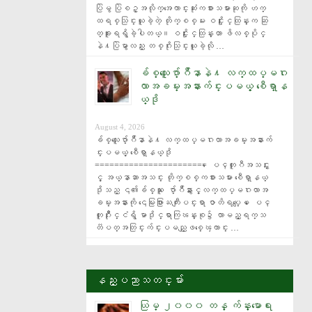
ပြဲမွ ပြဲစဥ္အလိုက္အေကာင္းဆုံးကစားသမားဆုကို ဟက္
ထရစ္သြင္းယူခဲ့တဲ့ တိုက္စစ္မႉး ဝင္းႏိုင္ထြန္းက ဆြ
တ္ခူးရရွိခဲ့ပါတယ္။ ဝင္းႏိုင္ထြန္းဟာ ဖိလစ္ပိုင္
နဲ႔ပြဲမွာလည္း တစ္ဂိုးသြင္းယူခဲ့လို …
ခ်စ္သူေဂ်ာ္ဂ်ီနာနဲ႔ လက္ထပ္မဂၤ
လာအခမ္းအနားက်င္းပမယ့္ စီေရာ္န
ယ္ဒို
August 4, 2026
ခ်စ္သူေဂ်ာ္ဂ်ီနာနဲ႔ လက္ထပ္မဂၤလာအခမ္းအနားက်
င္းပမယ့္ စီေရာ္နယ္ဒို 
======================= ေပၚတူဂီအသင္းႏွ
င့္ အယ္နာဆာအသင္း တိုက္စစ္ကစားသမား စီေရာ္နယ္
ဒိုသည္ ၎၏ခ်စ္သူ ေဂ်ာ္ဂ်ီနာႏွင့္လက္ထပ္မဂၤလာအ
ခမ္းအနားကို ၎ေမြးဖြားႀကီးျပင္းရာ ဇာတိရပ္ေျမ ေပၚ
တူဂီႏိုင္ငံရွိ မာဒိုင္ရာကြၽန္းစု၌ လာမည့္ရက္သ
တၱပတ္အတြင္းက်င္းပမည္ျဖစ္ေၾကာင္း …
နည္းပညာသတင္းမ်ား
ယြမ္ ၂၀၀၀ တန္ က်န္းမာေရး