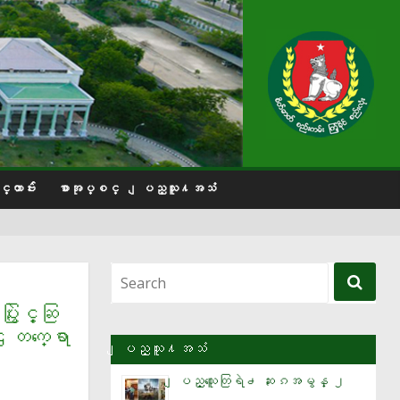
္တာဗ်ဴး
စာအုပ္စင္
ျပည္သူ႔အသံ
ွင့္ဆြ
ဌး တက္ေရာ
ျပည္သူ႔အသံ
ျပည္သူေတြရဲ႕ ဆႏၵအမွန္ ၂