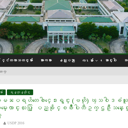
ႏိုင္ငံတကာသတင္းမ်ား
အားကစား
နည္းပညာ
ေဆာင္းပါး
အင
က႑မ်ား
္ဆက္
်ဳပ္ဆို
်ား
ရန္ကုန္တိုင္း
ခတ္ကစားနည္း၌ ေငြ တံဆိပ္ဆုမ်ားအသီးသီး ဆြတ္ခူး
ပရဟိတေဖါင္ေဒးရွင္း (ဗဟို) ၾသဝါဒခံယူပြဲႏ
မ္းေလာင္းလႈပြဲ ျပည္ခိုင္ၿဖိဳးပါတီဥကၠဌဦးသန္းေ
းႏွင့္ ေဆးဝါးပစၥည္းမ်ားအား ျပည္ခိုင္ၿဖိဳးပါတီမွ လႉဒါန္း
ဴ
ီက ကူညီေထာက္ပံ့
USDP 2016