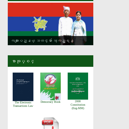
ကရင္ျပည္နယ္ သတင္းမ်ား ၾကည့္ရန္
စာအုပ္စင္
2008
Democracy Book
The Electronic
Constitution
Transactions Law
(Eng-MM)