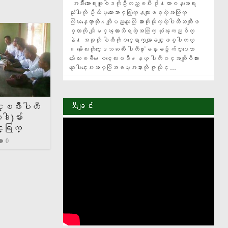
  အမ်ဳိးသားေရးမူဝါဒကိုဦးတည္ၿပီး ဒို႔တာဝန္အေရး
သံုးပါးကို ဦးထိပ္ထားေဆာင္ရြက္ေနတာျဖစ္တဲ့အတြက္ 
ကြၽန္ေတာ္တို႔လိုျပည္သူေတြ အားကိုးထိုက္တဲ့ပါတီႀကီးျဖ
စ္တာကို သိျမင္ၾကားသိရတဲ့အတြက္ ယံုၾကည္စိတ္
နဲ႔ အခုလို ပါတီကိုဝင္ေရာက္လာျခင္းျဖစ္ပါတယ္​
။ မႏၲေလးတိုင္းေဒသႀကီး ပါတီ႐ံုးခန္းမ၌က်င္းပေသာ 
မႏၲေလးၿမိဳ႕ေပၚေလးၿမိဳ႕နယ္ ပါတီဝင္အဆုိျပဳလႊာ
စုေပါင္းေပးအပ္ပြဲအခမ္းအနားကုိ ဇူလိုင္ …
သီချင်း
င္ၿဖိဳးပါတီ
ါ)မ်ား
င္ရြက္
0