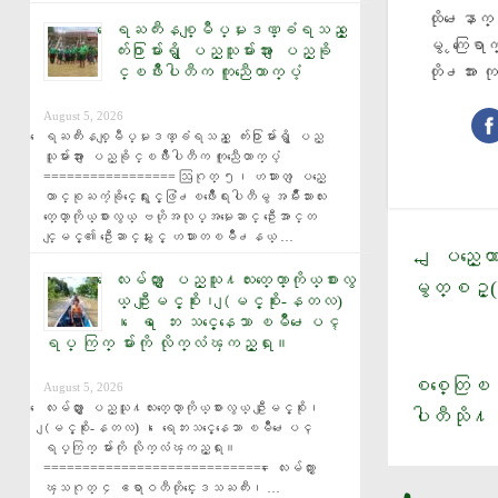
ထို႕ေနာက္
ေရႀကီးနစ္ျမဳပ္မႈဒဏ္ခံရသည့္ ေ
မွ ႂကြေရ
က်း႐ြာမ်ားရွိ ျပည္သူမ်ားအား ျပည္ခို
င္ၿဖိဳးပါတီက ကူညီေထာက္ပံ့
တို႕အား 
August 5, 2026
ေရႀကီးနစ္ျမဳပ္မႈဒဏ္ခံရသည့္ ေက်း႐ြာမ်ားရွိ ျပည္
သူမ်ားအား ျပည္ခိုင္ၿဖိဳးပါတီက ကူညီေထာက္ပံ့ 
================= ဩဂုတ္ ၅၊ ဟသၤာတ ျပည္ေ
ထာင္စုႀကံ့ခိုင္ေရးႏွင့္ဖြံ႕ၿဖိဳးေရးပါတီမွ အမ်ိဳးသားလႊ
တ္ေတာ္ကိုယ္စားလွယ္ ဗဟိုအလုပ္အမႈေဆာင္ ဦးေအာင္တ
င္ျမင့္၏ ဦးေဆာင္မႈႏွင့္ ဟသၤာတၿမိဳ႕နယ္ …
ျပည္ေထာ
←
ေလးမ်က္ႏွာ ျပည္သူ႔လႊတ္ေတာ္ကိုယ္စားလွ
မွတ္စဥ
ယ္ ဦးျမင့္စိုး၊ (ျမင့္စိုး-နတလ)
၊ ေရ ေဘး သင့္ေနေသာ ၿမိဳ႕ေပၚ
ရပ္ ကြက္ မ်ားကို လိုက္လံၾကည့္ရႈ။
စစ္ေတြၿမိ
August 5, 2026
ေလးမ်က္ႏွာ ျပည္သူ႔လႊတ္ေတာ္ကိုယ္စားလွယ္ ဦးျမင့္စိုး၊ 
ပါတီသို႔
(ျမင့္စိုး-နတလ) ၊ ေရေဘးသင့္ေနေသာ ၿမိဳ႕ေပၚ 
ရပ္ကြက္ မ်ားကို လိုက္လံၾကည့္ရႈ။ 
============================= ေလးမ်က္ႏွာ 
ၾသဂုတ္ ၄ ဧရာဝတီတိုင္းေဒသႀကီး၊ …