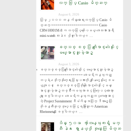
လက္ စြပ္ Casio မိတ္ဆက္
August 6, 2026
ယြမ္ ၂၀၀၀ တန္ က်န္းမာေရးလက္စြပ္ Casio မိ
တ္ဆက္ ======================= Casio 
CRW-H001M-8 က လက္စြပ္ဆိုေပမယ့္ အေသးစားနာရီ 
mini-watch ေလးနဲ႔ ပိုတူပါတယ္။ …
ေခတ္သစ္ စစ္ ပြဲ ကိုေျပာင္းလဲေပးႏိုင္
မယ့္ေမာင္းသူမဲ့ယာဥ္
August 3, 2026
ေခတ္သစ္စစ္ပြဲကိုေျပာင္းလဲေပးႏိုင္မယ့္ေမာင္းသူမဲ့ယာဥ္ 
===================== အေမရိကန္ၾကည္း
တပ္ရဲ႕တိုက္ခိုက္ေရးစြမ္းပကားကို တိုးျမႇင့္ေပးႏိုင္ေစမ
ယ့္အျပင္ ေခတ္သစ္စစ္ပြဲကိုပါေျပာင္းလဲေပးႏိုင္မယ့္ ေ
မာင္းသူမဲ့ယာဥ္တစ္မ်ိဳးကမၾကာခင္ထြက္ေပၚလာေတာ့
မွာျဖစ္ပါတယ္။ အေမရိကန္ၾကည္းတပ္ကေဖာ္ေဆာင္
တဲ့ Project Sustainment စီမံကိန္းအတြက္ ဒီယာဥ္ေတြ
ကိုဖန္တီးထုတ္ လုပ္ေပးခြင့္ရသြားသူက American 
Rheinmetall ျဖစ္ပါတယ္။ …
သိန္း ၅၀၀ ေက်ာ္တန္ေၾကးရွိ မက္
ဆီ နဲ႔ ေရာ္နယ္ဒို ဖုန္းေတြ မိတ္ဆ