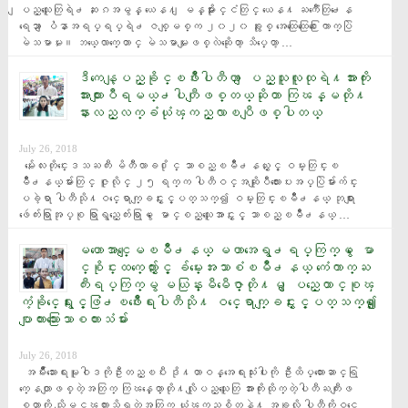
ျပည္သူေတြရဲ႕ ဆႏၵအမွန္ ယေန႔ ျမန္မာႏိုင္ငံတြင္ ယေန႔ ႀကဳံေတြ႕ေန
ရေသာ ျပႆနာအရပ္ရပ္ရဲ႕ ဇစ္ျမစ္က ၂၀၂၀ ခုႏွစ္ အေထြေထြေ႐ြးေကာက္ပြဲ 
မဲသမာမႈ။ ဘယ္ေလာက္ေတာင္ မဲသမာမႈျဖစ္လဲဆိုေတာ့ သိပ္ေတာ့ …
ဒီကေန့ျပည္ခုိင္ၿဖိဳးပါတီဟာ ျပည္သူလူထုရဲ႔အားကိုး
အားထားျပဳရမယ္႕ပါတီျဖစ္တယ္ဆိုတာ ကြၽန္မတို႔
နားလည္လက္ခံယုံၾကည္လာၿပီျဖစ္ပါတယ္
July 26, 2018
  မႏၲေလးတိုင္းေဒသႀကီး မိတီၴလာခ႐ိုင္ သာစည္ၿမိဳ႕နယ္ႏွင့္ ဝမ္းတြင္းၿ
မိဳ႕နယ္မ်ားတြင္ ဇူလိုင္ ၂၅ ရက္က ပါတီဝင္အဆိုျပဳလႊာေပးအပ္ပြဲမ်ားက်င္း
ပခဲ့ရာ ပါတီသို႔ဝင္ေရာက္ျခင္းႏွင့္ပတ္သက္၍ ဝမ္းတြင္းၿမိဳ႕နယ္ ဘုရားျ
ဖဴေက်းရြာအုပ္စု ရြာရွည္ေက်းရြာမွ ေမာင္စည္သူေအာင္ႏွင့္ သာစည္ၿမိဳ႕နယ္ …
မဟာေအာင္ေျမၿမိဳ႕နယ္ မဟာအေရွ႕ရပ္ကြက္မွ ေမာ
င္စုိင္းထက္ေက်ာ္ႏွင့္ ခ်မ္းေအးသာစံၿမိဳ႕နယ္ ကံေကာက္ႀ
ကီးရပ္ကြက္မွ မယြန္းမီမီေဇာ္တုိ႔မွ ျပည္ေထာင္စုၾ
ကံ့ခုိင္ေရးႏွင့္ဖြံ႕ၿဖိဳးေရးပါတီသုိ႔ ဝင္ေရာက္ျခင္းႏွင့္ပတ္သက္၍ ​ေျ
ပာျကားသြား​ေသာစကားသံမ်ား
July 26, 2018
  အမ်ဳိးသားေရးမူဝါဒကိုဦးတည္ၿပီး ဒို႔တာဝန္အေရးသံုးပါးကို ဦးထိပ္ထားေဆာင္ရြ
က္ေနတာျဖစ္တဲ့အတြက္ ကြၽန္ေတာ္တို႔လိုျပည္သူေတြ အားကိုးထိုက္တဲ့ပါတီႀကီးျဖ
စ္တာကို သိျမင္ၾကားသိရတဲ့အတြက္ ယံုၾကည္စိတ္နဲ႔ အခုလို ပါတီကိုဝင္ေ