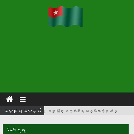
ေနာက္ဆံုးရသတင္းမ်ား
ျပည္ တြင္း စက္သုံးဆီေဈး တစ္လီတာလွ်င္ က်ပ္
၁၇၀ မွ ၂၆၅ အထိ ျမင့္တက္
တစ္လကို လူတူစက္႐ုပ္ ၁၀၀၀ ထုတ္လုပ္မယ့္ မစ္ဆူဘီရွီ
ပါတီေရးရာ