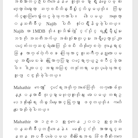
အမ်ဳိးသားတပ္ဦးပါတီအေနနဲ႕ လူထုမဲ မွာ ရွဳံးနိမ့္ေပမဲ့ လႊ
တ္ေတာ္ထဲမွာေတာ့ ဆက္ၿပီးထိန္းခ်ဳပ္ႏိုင္လိမ့္မယ္လို႔ ကြ်မ္း
က်င္သူေတြကေမွ်ာ္လင့္ခဲ့ၾကတာပါ။ ဒါေပမယ့္ အခုေတာ့
၀န္ႀကီးခ်ဳပ္ Najib ပါတီ လံုး၀ရွံဳးနိမ့္ခဲ့ပါတယ္။
Najib ဟာ 1MDB လို႔လူသိမ်ားတဲ့ ႏိုင္ငံပိုင္ ရင္းႏွီးျမွဳပ္ႏွံမႈ
ဘ႑ာကို အႀကီးအက်ယ္ အလဲႊသံုးစားလုပ္မႈ အရွဳပ္ေတာ္ပံု အျ
ပင္ေက်းလက္ဆင္းရဲသားေတြ ပိုၿပီး ထိခိုက္ေစတဲ့ ကုန္ေရာင္း
ခြန္ ေကာက္ခံတဲ့ကိစၥ ေတြေၾကာင့္ လူႀကိဳက္နည္းလာေပမ
ယ့္ အရွဳံးမေပးပဲ ေရြးေကာက္ပဲြမွာ ၀င္ေရာက္ယွဥ္ၿပိဳင္ခဲ့တာ
ပါ။ ဒါအျပင္ အမွားအယြင္း တစံုတရာ မလုပ္ခဲ့ေၾကာင္း
သူက ျငင္းဆုိခဲ့ပါတယ္။
Mahathir ကေတာ့ ႏိုင္ငံေရးအတိုက္အခံေတြကို လက္စားေခ်တု
န္႔ျပန္တာမ်ဳိး လုပ္မွာမဟုတ္ဘူးလို႔ ေျပာေပမယ့္ တရားဥ
ပေဒစိုးမိုးေရး ထိန္းသိမ္းေဆာင္ရြက္မွာ ျဖစ္တယ္လို႔ ကတိေ
ပးေျပာဆိုခဲ့ပါတယ္။
Mahathir ဟာ ၁၉၈၁ ခုႏွစ္ကေန ၂၀၀၃ ခုႏွစ္အထိ
၀န္ႀကီးခ်ဳပ္တဦးအေနနဲ႔ မေလးႏိုင္ငံကို အာဏာရွင္ဆ
န္ဆန္ အုပ္ခ်ဳပ္ခဲ့ေပမယ့္ စီးပြားေရးအရ ဖံြၿဖိဳးတိုးတက္ေ