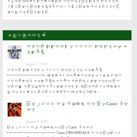
စဥ္အလိုက္အေကာင္းဆုံးကစားသမားဆုကို ဟက္ထရစ္သြင္းယူခဲ့တဲ့ တိုက္စစ္မႉး 
ဝင္းႏိုင္ထြန္းက ဆြတ္ခူးရရွိခဲ့ပါတယ္။ ဝင္းႏိုင္ထြန္းဟာ ဖိလစ္ပိုင္နဲ႔ပြဲ
မွာလည္း တစ္ဂိုးသြင္းယူခဲ့လို …
နည္းပညာသတင္းမ်ား
တစ္လကို လူတူစက္႐ုပ္ ၁၀၀၀ ထုတ္လုပ္မယ့္ မ
စ္ဆူဘီရွီ
August 7, 2026
တစ္လကို လူတူစက္႐ုပ္ ၁၀၀၀ ထုတ္လုပ္မယ့္ မစ္ဆူဘီရွီ 
================== ေမာ္ေတာ္ကားနဲ႔အႀကီးစားစက္မႈလုပ္ငန္းမွာ ဂုဏ္သ
တင္းႀကီးမားလွတဲ့ မစ္ဆူဘီရွီကုမၸဏီက အခုဆိုရင္ လူတူစက္႐ုပ္ေတြဘ
က္ကိုလည္း ေျခဦးလွည့္လာပါၿပီ။လူတူစက္႐ုပ္ ေဈးကြက္ထဲကိုဝင္လာရာမွာလ
ည္း အင္နဲ႔အားနဲ႔ဆိုသလိုဝင္လာတာပါ။ ဘာေၾကာင့္လဲဆိုေတာ့ …
ယြမ္ ၂၀၀၀ တန္ က်န္းမာေရး လက္ စြပ္ Casio မိတ္
ဆက္
August 6, 2026
ယြမ္ ၂၀၀၀ တန္ က်န္းမာေရးလက္စြပ္ Casio မိတ္ဆက္ 
======================= Casio CRW-H001M-8 က လက္စြပ္ဆိုေပမ