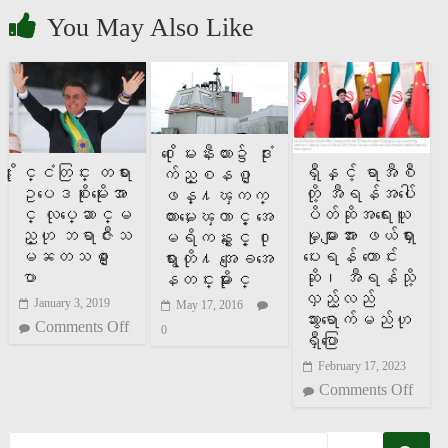
You May Also Like
႐ိုေမးနီးယား၌ ဒံုး
ႏုိင္ငံတြင္း တရား
ရှီနှင့် ရာအီစီ
က်ည္စနစ္ ျ
ဥပေဒစုိးမုိးေအာ
တို့ အီရန်အပေါ်
ဖန္႔ၾကက္
င္ လုပ္ေဆာင္မ
ပိတ်ဆိုအရေးယူ
ထားမႈေၾကာင့္ အေ
ည္ဟု ဘရာဇီးသ
မှုများအား ဖယ်ရှား
မရိကန္ႏွင့္ ႐ု
မၼတသစ္ ေျ
ပေးရန် တောင်း
ရွားတုိ႔ အေျခအေ
ပာ
ဆို၊ အီရန်သို့
နတင္းမာႏုိင္
လှည့်လည်
January 3, 2019
May 17, 2016
သွားရောက်မည်ဟု
Comments Off
0
ရှီပြော
February 17, 2023
Comments Off