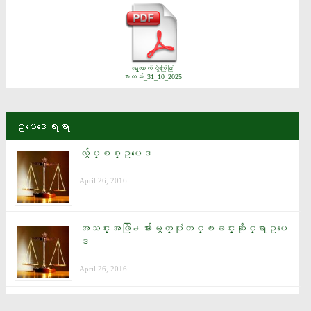
ရွေးကောက်ပွဲကြေငြာ
စာတမ်း_31_10_2025
ဥပေဒေရးရာ
လွ်ပ္စစ္ဥပေဒ
April 26, 2016
အသင္းအဖြဲ႕မ်ားမွတ္ပုံတင္ၿခင္းဆိုင္ရာဥပေ
ဒ
April 26, 2016