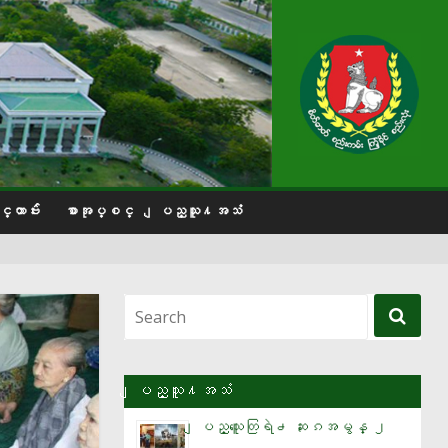
္တာဗ်ဴး
စာအုပ္စင္
ျပည္သူ႔အသံ
ျပည္သူ႔အသံ
ျပည္သူေတြရဲ႕ ဆႏၵအမွန္ ၂