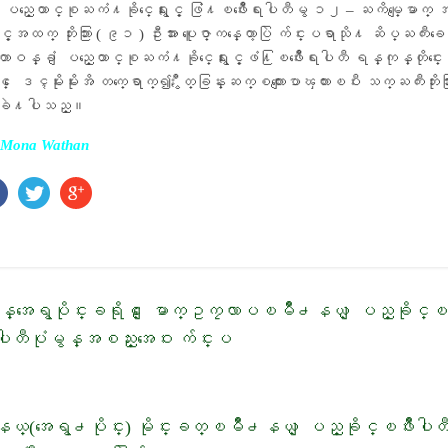
ပည္ေထာင္စုႀကံ႔ခိုင္ေရးႏွင့္ ဖံြ႔ၿဖိဳးေရးပါတီမွ ၁၂ – ႀကိမ္ေျမာက္
ႏွင့္အထက္ ဘိုးဘြား ( ၉၁ ) ဦးအား ပူေဇာ္ကန္ေတာ့ပဲြ က်င္းပရာသို႔ ဆိပ္ႀကီး
တာဝန္ခံ ျပည္ေထာင္စုႀကံ႔
ခိုင္ေရးႏွင့္ဖံ႔ြၿဖိဳးေရးပါတီ ရန္ကုန္တိုင
ေဒၚမိုးမိုးအိ တက္ေရာက္၍ ႏွဳတ္ခြန္းဆက္စကားေျပာၾကားၿပီး သက္ႀကီးဘိုးဘြားမ်
ာ့ခဲ႔ပါသည္။
 Mona Wathan
္အေရွပိုင္းခရိုင္ ေျမာက္ဥကၠလာပၿမိဳ႕နယ္ ျပည္ခိုင္ၿဖ
ါတီပုံမွန္အစည္းအေဝး က်င္းပ
နယ္(အေရွ႕ပိုင္း) မိုင္းခတ္ၿမိဳ႕နယ္ ျပည္ခိုင္ၿဖိဳးပါ