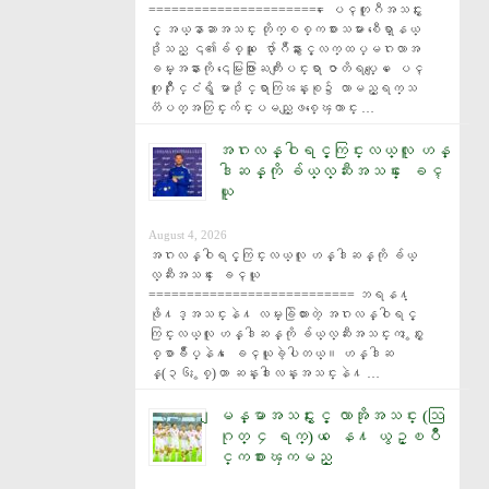
======================= ေပၚတူဂီအသင္းႏွ
င့္ အယ္နာဆာအသင္း တိုက္စစ္ကစားသမား စီေရာ္နယ္
ဒိုသည္ ၎၏ခ်စ္သူ ေဂ်ာ္ဂ်ီနာႏွင့္လက္ထပ္မဂၤလာအ
ခမ္းအနားကို ၎ေမြးဖြားႀကီးျပင္းရာ ဇာတိရပ္ေျမ ေပၚ
တူဂီႏိုင္ငံရွိ မာဒိုင္ရာကြၽန္းစု၌ လာမည့္ရက္သ
တၱပတ္အတြင္းက်င္းပမည္ျဖစ္ေၾကာင္း …
အဂၤလန္ဝါရင့္ကြင္းလယ္လူ ဟန္
ဒါဆန္ကို ခ်ယ္လ္ဆီးအသင္း ေခၚ
ယူ
August 4, 2026
အဂၤလန္ဝါရင့္ကြင္းလယ္လူ ဟန္ဒါဆန္ကို ခ်ယ္
လ္ဆီးအသင္း ေခၚယူ 
=========================== ဘရန႔္
ဖို႔ဒ္အသင္းနဲ႔ လမ္းခြဲထားတဲ့ အဂၤလန္ဝါရင့္
ကြင္းလယ္လူ ဟန္ဒါဆန္ကို ခ်ယ္လ္ဆီးအသင္းက ႏွစ္ႏွ
စ္စာခ်ဳပ္နဲ႔ ေခၚယူခဲ့ပါတယ္။ ဟန္ဒါဆ
န္(၃၆ ႏွစ္)ဟာ ဆန္းဒါးလန္းအသင္းနဲ႔ …
ျမန္မာအသင္းႏွင့္ လာအိုအသင္း (ဩ
ဂုတ္ ၄ ရက္)ယ ေန႔ ယွဥ္ၿပိဳ
င္ကစားၾကမည္