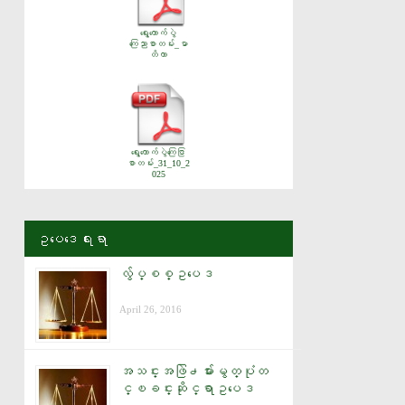
ရွေးကောက်ပွဲ
ကြေညာစာတမ်း_မာ
တိကာ
ရွေးကောက်ပွဲကြေငြာ
စာတမ်း_31_10_2
025
ဥပေဒေရးရာ
လွ်ပ္စစ္ဥပေဒ
April 26, 2016
အသင္းအဖြဲ႕မ်ားမွတ္ပုံတ
င္ၿခင္းဆိုင္ရာဥပေဒ