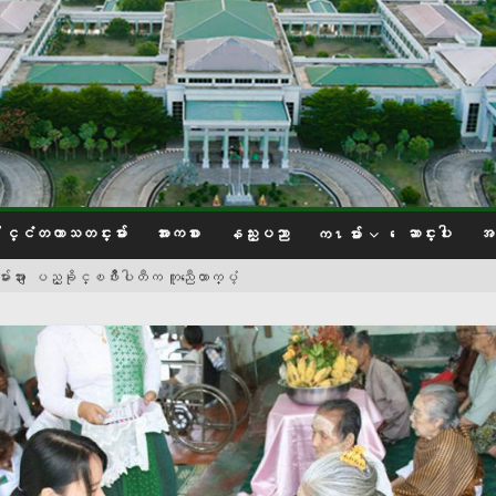
ႏိုင္ငံတကာသတင္းမ်ား
အားကစား
နည္းပညာ
ေဆာင္းပါး
အင
က႑မ်ား
ားအား ျပည္ခိုင္ၿဖိဳးပါတီက ကူညီေထာက္ပံ့
ရွိလာ
 ေဘး သင့္ေနေသာ ၿမိဳ႕ေပၚ ရပ္ ကြက္ မ်ားကို လိုက္လံၾကည့္ရႈ။
လႉ
l ၂ စုံႏွင့္ COW မိုဘိုင္းကား တပ္ဆင္
ထြန္း ဆြတ္ခူး
ၥည္းမ်ားေပးအပ္