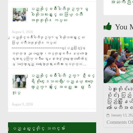
အႀကိဳညီလာခ
ျပည္ခိုင္ၿဖိဳးပါတီဒုဥကၠ႒မွ
ဝါဆိုသကၤန္းႏွင့္ လႉ ဖြယ္ ဝတၳဳ
အစုစုတို႔ ကပ္လႉ
You 
August 5, 2026
ျပည္ခိုင္ၿဖိဳးပါတီဒုဥကၠ႒မွ ဝါဆိုသကၤန္းႏွင့္ လႉ
ဖြယ္ ဝတၳဳအစုစုတို႔ ကပ္လႉ 
========================= (ျပည္တြင္း)ၾ
သဂုတ္ ၄ ေနျပည္ေတာ္ ၊တပ္ကုန္းၿမိဳ႕နယ္ အေနာ္
ရထာရပ္ကြက္ ၿမိဳ႕ေရွ႕စႏၵာ႐ုံဘုန္းေတာ္ႀကီးေက်ာင္း
မွ သက္ေတာ္ရွည္ ဆရာေတာ္ဘုရားႀကီးအား ၾသဂုတ္လ …
ျပည္ခိုင္ၿဖိဳးပါတီ ဥကၠ႒ ဦးခင္
ရီ တိုင္းေဒသႀကီး/ျပည္နယ္ လႊတ္ေ
တာ္ဥကၠ႒မ်ားႏွင့္ အစည္း အ ေဝး ျပဳ
ပဲခူးတိုင်း
လုပ္
ပိုင်း) ပြ
ပြည်မြို့နယ
August 3, 2026
ကော်မတီအစည
January 13, 20
Comments Of
ျပည္နယ္ႏွင့္တိုင္း သတင္းမ်ား