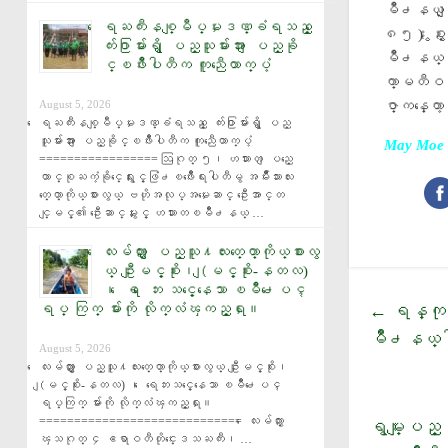
မိဳ႕နယ္ ျ
ေရႀကီးနစ္ျမဳပ္မႈဒဏ္ခံရသည့္ ေ
၈၅ ) ႏွစ္
က်း႐ြာမ်ားရွိ ျပည္သူမ်ားအား ျပည္ခို
မိဳ႕နယ္
င္ၿဖိဳးပါတီက ကူညီေထာက္ပံ့
ကာ္မတီဝင္ 
ဇာ္ကန္ေတ
August 5, 2026
ေရႀကီးနစ္ျမဳပ္မႈဒဏ္ခံရသည့္ ေက်း႐ြာမ်ားရွိ ျပည္
သူမ်ားအား ျပည္ခိုင္ၿဖိဳးပါတီက ကူညီေထာက္ပံ့ 
May Moe
================= ဩဂုတ္ ၅၊ ဟသၤာတ ျပည္ေ
ထာင္စုႀကံ့ခိုင္ေရးႏွင့္ဖြံ႕ၿဖိဳးေရးပါတီမွ အမ်ိဳးသားလႊ
တ္ေတာ္ကိုယ္စားလွယ္ ဗဟိုအလုပ္အမႈေဆာင္ ဦးေအာင္တ
င္ျမင့္၏ ဦးေဆာင္မႈႏွင့္ ဟသၤာတၿမိဳ႕နယ္ …
ေလးမ်က္ႏွာ ျပည္သူ႔လႊတ္ေတာ္ကိုယ္စားလွ
ယ္ ဦးျမင့္စိုး၊ (ျမင့္စိုး-နတလ)
၊ ေရ ေဘး သင့္ေနေသာ ၿမိဳ႕ေပၚ
ရန္ကုန
ရပ္ ကြက္ မ်ားကို လိုက္လံၾကည့္ရႈ။
←
မိဳ႕နယ္ပ
August 5, 2026
ေလးမ်က္ႏွာ ျပည္သူ႔လႊတ္ေတာ္ကိုယ္စားလွယ္ ဦးျမင့္စိုး၊ 
(ျမင့္စိုး-နတလ) ၊ ေရေဘးသင့္ေနေသာ ၿမိဳ႕ေပၚ 
ရပ္ကြက္ မ်ားကို လိုက္လံၾကည့္ရႈ။ 
============================= ေလးမ်က္ႏွာ 
ရွမ္းျပည္
ၾသဂုတ္ ၄ ဧရာဝတီတိုင္းေဒသႀကီး၊ …