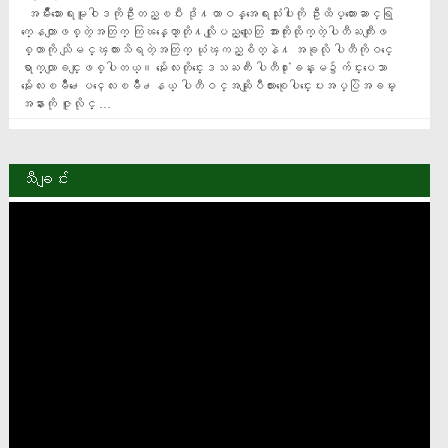
  အမ်ဳိးသားေရးမူဝါဒကိုဦးတည္ၿပီး ဒို႔တာဝန္အေရးသံုးပါးကို ဦးထိပ္ထားေဆာင္ရြ
က္ေနတာျဖစ္တဲ့အတြက္ ကြၽန္ေတာ္တို႔လိုျပည္သူေတြ အားကိုးထိုက္တဲ့ပါတီႀကီးျဖ
စ္တာကို သိျမင္ၾကားသိရတဲ့အတြက္ ယံုၾကည္စိတ္နဲ႔ အခုလို ပါတီကိုဝင္ေ
ရာက္လာျခင္းျဖစ္ပါတယ္​။ မႏၲေလးတိုင္းေဒသႀကီး ပါတီ႐ံုးခန္းမ၌က်င္းပေသာ 
မႏၲေလးၿမိဳ႕ေပၚေလးၿမိဳ႕နယ္ ပါတီဝင္အဆုိျပဳလႊာစုေပါင္းေပးအပ္ပြဲအခမ္း
အနားကုိ ဇူလိုင္ …
သီချင်း