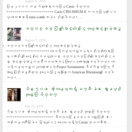
August 6, 2026
ယြမ္ ၂၀၀၀ တန္ က်န္းမာေရးလက္စြပ္ Casio မိတ္ဆက္ 
======================= Casio CRW-H001M-8 က လက္စြပ္ဆိုေပမ
ယ့္ အေသးစားနာရီ mini-watch ေလးနဲ႔ ပိုတူပါတယ္။ …
ေခတ္သစ္ စစ္ ပြဲ ကိုေျပာင္းလဲေပးႏိုင္မယ့္ေမာင္းသူမဲ့ယာဥ္
August 3, 2026
ေခတ္သစ္စစ္ပြဲကိုေျပာင္းလဲေပးႏိုင္မယ့္ေမာင္းသူမဲ့ယာဥ္ 
===================== အေမရိကန္ၾကည္းတပ္ရဲ႕တိုက္ခိုက္ေရးစြ
မ္းပကားကို တိုးျမႇင့္ေပးႏိုင္ေစမယ့္အျပင္ ေခတ္သစ္စစ္ပြဲကိုပါေျပာင္းလဲေပးႏိုင္မ
ယ့္ ေမာင္းသူမဲ့ယာဥ္တစ္မ်ိဳးကမၾကာခင္ထြက္ေပၚလာေတာ့မွာျဖစ္ပါတယ္။ အေ
မရိကန္ၾကည္းတပ္ကေဖာ္ေဆာင္တဲ့ Project Sustainment စီမံကိန္းအတြက္ ဒီ
ယာဥ္ေတြကိုဖန္တီးထုတ္ လုပ္ေပးခြင့္ရသြားသူက American Rheinmetall ျဖစ္ပါ
တယ္။ …
သိန္း ၅၀၀ ေက်ာ္တန္ေၾကးရွိ မက္ဆီ နဲ႔ ေရာ္နယ္ဒို
ဖုန္းေတြ မိတ္ဆက္
July 22, 2026
သိန္း ၅၀၀ ေက်ာ္တန္ေၾကးရွိ မက္ဆီ နဲ႔ ေရာ္နယ္ဒို ဖုန္းေတြ မိတ္ဆက္ 
======================= အီလက္ထ႐ြန္နစ္ပစၥည္းေတြကို ေ႐ႊ၊ 
အဖိုးတန္သတၱဳေတြနဲ႔ မြမ္းမံျပင္ဆင္ေပးေလ့ရွိတဲ့ Caviar ကုမၸဏီဟာ …