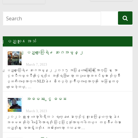
ျပည္သူ႔အသံ
ျပည္သူေတြရဲ႕ ဆႏၵအမွန္ ၂
March 7, 2023
ျပည္သူေတြရဲ႕ ဆႏၵအမွန္ ၂ ၂၀၁၅ အလြန္ အေထြေထြေ႐ြးေကာက္ပြဲ မွ ေသာ
င္ၿပိဳကမ္းၿပိဳအႏိုင္ရလို႔ အစိုးရဖြဲ႕ေတာ့ တပ္မေတာ္အၿငိမ္းစား ဗိုလ္ခ်ဳ
ပ္ႀကီးတစ္ေယာက္က NLDနဲ႔ နီးစပ္တဲ့ ပုဂၢိဳလ္တစ္ေယာက္ကို ေမးခြန္းတစ္
ခုေမးခဲ့တယ္.. …
အဓမၼ ႏွင့္ ဓမၼ
March 3, 2023
၂၀၂၁ ခုႏွစ္ ေဖေဖာ္ဝါရီလ ၁ ရက္ေန႔ေနာက္ပိုင္း လူမႈကြန္ယက္မွာ နဲ႔ 
အဓမၼ ဆိုတဲ့ ပါဠိေဝါဟာရကို တြင္တြင္သုံးလာၾကပါတယ္။ တစ္ခ်ိဳ႕လဲနား
လည္လို႔ ေျပာတာရွိသလို႔ အမ်ားစုကေတာ့ ဂဃနဏ …