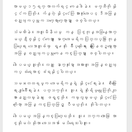
လာမယ့္ ၁၅ရက္ ကာလက်ရင္ ကေနဒါနဲ႔ မကၠဆီကို နို
င္ငံက လြဲလို႔ က်န္တဲ့ နိုင္ငံေတြ အားလုံးအေပၚ ဒီအခြန္
စည္းၾကပ္မွုက သက္ေရာက္ေတာ့မွာ ျဖစ္ပါတယ္။
သံမဏိနဲ႔အလူမီနီယမ္ ကန္ သြင္းကုန္အခြန္ေကာက္
မယ္ ဒီႏွစ္နိုင္ငံကေတာ့ ေျမာက္အေမရိက လြတ္လပ္စြာ ကုန္
သြယ္ေရး သေဘာတူခ်က္ ေရွ႕တိုး ခ်ဳပ္ဆိုေရး ေဆြးေႏြးေနစဥ္မွာေတာ့
အခြန္ စည္းၾကပ္မွုကေန ကင္းလြတ္မွာ ျဖစ္ပါတယ္။
ဒါေပမယ့္ သူတို႔လည္း ေနာက္ဆုံးမွာ အလားတူ အခြန္စည္းၾ
ကပ္ ခံရေကာင္း ခံရနိုင္ပါတယ္။
သမၼတထရမ့္က အေမရိကန္ရဲ့ နိုင္ငံေရးနဲ႔ စီးပြားေ
ရး လုံျခဳံေရးနဲ႔ ပတ္သက္လို႔ သူ႔ရဲ့ စိုးရိမ္မွုေတြကို တျ
ခားနည္းလမ္းနဲ႔ ေျဖရွင္းဖို႔ ကမ္းလွမ္းမယ့္ နိုင္ငံေတြ
ကိုေတာ့ အခြန္ ကင္းလြတ္ခြင့္ ျပဳမယ္လို႔ ဆိုပါတယ္။
ဒါေပမယ့္ အခြန္ကင္းလြတ္ေပးဖို႔ သူ႔ဘက္က ဘာေတြ ေတာ
င္းဆိုမလဲ ဆိုတာ အေသအခ်ာ မသိရေသးပါဘူး။