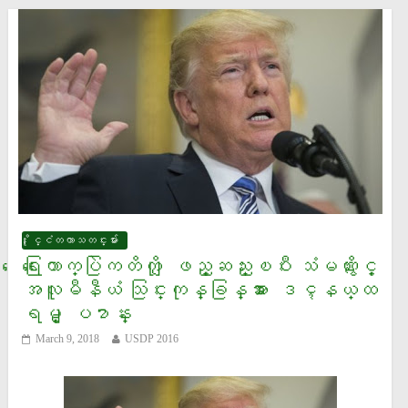
ႏိုင္ငံတကာသတင္းမ်ား
ေရြးေကာက္ပြဲကတိကို ျဖည့္ဆည္းၿပီး သံမဏိႏွင့္
အလူမီနီယံ သြင္းကုန္ခြန္အား ေဒၚနယ္ထ
ရမ့္ ျပ႒ာန္း
March 9, 2018
USDP 2016