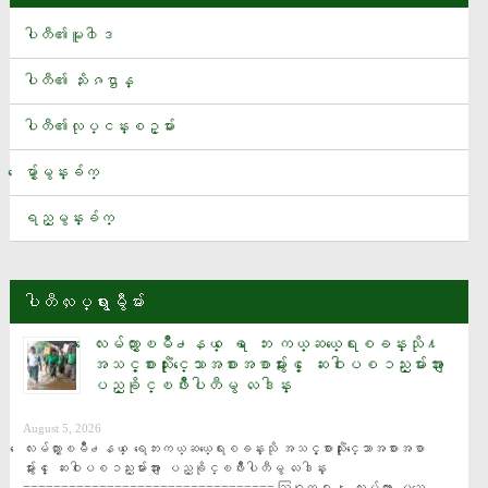
ခ်န္ပီယံ ‌Joshua Van
ပါတီ၏မူ၀ါဒ
ယြမ္ ၂၀၀၀ တန္ က်န္းမာေရး လက္ စြပ္ Casio မိတ္ဆက္
ႏိုင္ငံေတာ္သမၼတ ထိုင္းႏိုင္ငံသို႔ ေရာက္ရွိ
ပါတီ၏ သႏိၷဌာန္
ေလ့က်င့္ေရး ဝတ္စုံ အ တြ က္ ေပါင္ သန္း ၂၀ တန္ စ ပြ န္ဆာ စာခ်ဳပ္ကို မ
ပါတီ၏လုပ္ငန္းစဥ္မ်ား
န္ယူ ခ်ဳပ္ဆို
ျမန္မာ့လက္ေ႐ြးစင္ အမ်ိဳးသားအသင္းႏွင့္ အမ်ိဳးသမီးအသင္းတို႔ ကြင္း သြင္း ျခ
ေမွ်ာ္မွန္းခ်က္
င္းခတ္ကစားနည္း၌ ေငြ တံဆိပ္ဆုမ်ားအသီးသီး ဆြတ္ခူး
ရည္မွန္းခ်က္
ေလးမ်က္ႏွာၿမိဳ႕နယ္ ေရ ေဘး ကယ္ဆယ္ေရးစခန္းသို႔ အသင့္စားသုံးႏိုင္ေသာအစား
အစာမ်ားႏွင့္ ေဆးဝါးပစၥည္းမ်ားအား ျပည္ခိုင္ၿဖိဳးပါတီမွ လႉဒါန္း
ေရႀကီးနစ္ျမဳပ္မႈဒဏ္ခံရသည့္ ေက်း႐ြာမ်ားရွိ ျပည္သူမ်ားအား ျပည္ခိုင္ၿဖိဳး
ပါတီလႈပ္ရွားမွဳမ်ား
ပါတီက ကူညီေထာက္ပံ့
ေလးမ်က္ႏွာၿမိဳ႕နယ္ ေရ ေဘး ကယ္ဆယ္ေရးစခန္းသို႔
ဒီယိုမန္ဒီကို ရီးယဲလ္မက္ဒရစ္အသင္း ေခၚယူ
အသင့္စားသုံးႏိုင္ေသာအစားအစာမ်ားႏွင့္ ေဆးဝါးပစၥည္းမ်ားအား ျ
ျပည္ တြင္း စက္သုံးဆီေဈး တစ္လီတာလွ်င္ က်ပ္ ၁၇၀ မွ ၂၆၅ အထိ ျမင့္
ပည္ခိုင္ၿဖိဳးပါတီမွ လႉဒါန္း
တက္
August 5, 2026
ေလးမ်က္ႏွာၿမိဳ႕နယ္ ေရေဘးကယ္ဆယ္ေရးစခန္းသို အသင့္စားသုံးႏိုင္ေသာအစားအစာ
မ်ားႏွင့္ ေဆးဝါးပစၥည္းမ်ားအား ျပည္ခိုင္ၿဖိဳးပါတီမွ လႉဒါန္း 