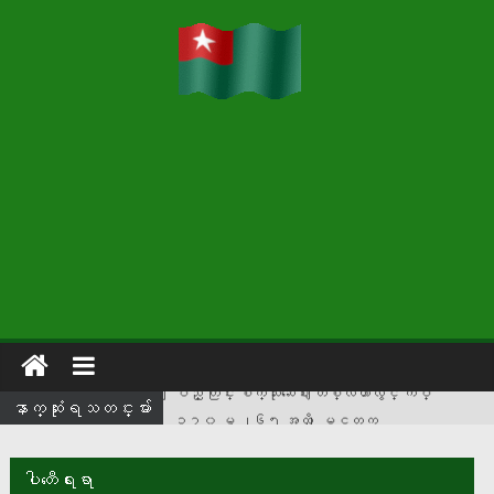
ေနာက္ဆံုးရသတင္းမ်ား
တစ္လကို လူတူစက္႐ုပ္ ၁၀၀၀ ထုတ္လုပ္မ
ယ့္ မစ္ဆူဘီရွီ
UFC 331 ၿပိဳင္ ပြဲ မွာ ထိပ္ဆုံးေခါင္ ပြဲ ႀကီးအျဖစ္ ထိုး ရ ေတာ့ မယ့္ လက္ရွိ
ပါတီေရးရာ