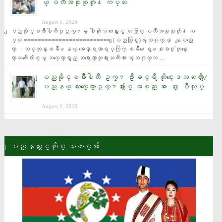
ယ္ ဝတၳဳအစုစုတို႔ ကပ္လႉ
August 5, 2026
ျပည္ခိုင္ၿဖိဳးပါတီဒုဥကၠ႒မွ ဝါဆိုသကၤန္းႏွင့္ လႉဖြယ္ ဝတၳဳအစုစုတို႔ က
ပ္လႉ ========================= (ျပည္တြင္း)ၾသဂုတ္ ၄ ေနျပည္ေ
တာ္ ၊တပ္ကုန္းၿမိဳ႕နယ္ အေနာ္ရထာရပ္ကြက္ ၿမိဳ႕ေရွ႕စႏၵာ႐ုံဘုန္းေ
တာ္ႀကီးေက်ာင္းမွ သက္ေတာ္ရွည္ ဆရာေတာ္ဘုရားႀကီးအား ၾသဂုတ္လ …
ျပည္ခိုင္ၿဖိဳးပါတီ ဥကၠ႒ ဦးခင္ရီ တိုင္းေဒသႀကီး/ျ
ပည္နယ္ လႊတ္ေတာ္ဥကၠ႒မ်ားႏွင့္ အစည္း အ ေဝး ျပဳလုပ္
August 3, 2026
ျပည္နယ္ႏွင့္တိုင္း သတင္းမ်ား