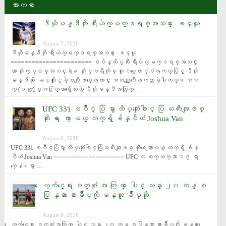
အားကစား
ဒီယိုမန္ဒီကို ရီးယဲလ္မက္ဒရစ္အသင္း ေခၚယူ
August 7, 2026
ဒီယိုမန္ဒီကို ရီးယဲလ္မက္ဒရစ္အသင္း ေခၚယူ 
======================= စပိန္ထိပ္သီး ရီးယဲလ္မက္ဒရစ္အသင္း
ဟာ လိုက္ပ္ဇစ္အသင္းရဲ႕ အိုင္ဗရီကိုစ္ လူငယ္ေတာင္ပံၾကယ္ပြင့္ ဒီယို
မန္ဒီကို ေခၚယူႏိုင္ခဲ့ၿပီျဖစ္ေၾကာင္း အတည္ျပဳေၾကညာခဲ့ပါတယ္။ အသ
က္ (၁၉)ႏွစ္အ႐ြယ္သာရွိေသးတဲ့ ဒီယိုမန္ဒီအတြက္ …
UFC 331 ၿပိဳင္ ပြဲ မွာ ထိပ္ဆုံးေခါင္ ပြဲ ႀကီးအျဖစ္
ထိုး ရ ေတာ့ မယ့္ လက္ရွိ ခ်န္ပီယံ ‌Joshua Van
August 6, 2026
UFC 331 ၿပိဳင္ပြဲမွာ ထိပ္ဆုံးေခါင္ပြဲႀကီးအျဖစ္ ထိုးရေတာ့မယ့္ လက္ရွိ ခ်န္
ပီယံ ‌Joshua Van ==================== UFC က စက္တက္ဘာ ၁၉ ရ
က္ေန႔မွာ …
ေလ့က်င့္ေရး ဝတ္စုံ အ တြ က္ ေပါင္ သန္း ၂၀ တန္ စ
ပြ န္ဆာ စာခ်ဳပ္ကို မန္ယူ ခ်ဳပ္ဆို
August 6, 2026
ေလ့က်င့္ေရး ဝတ္စုံအတြက္ ေပါင္ သန္း ၂၀ တန္ စပြန္ဆာ စာခ်ဳပ္ကို မန္ယူ 