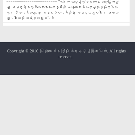
======================== Tesla က လမ္းေလွ်ာက္ခါစ ကေလးငယ္ေတြအတြ
က္ ေျခနင္းမဲ့စက္ဘီးအေသးစားေလးတစ္မ်ိဳးကို မၾကာေသးမီကထုတ္လုပ္လိုက္ပါတ
ယ္။ ဒီစက္ဘီးဟာ တျခား ေျခနင္းမဲ့စက္ဘီးလိုပဲ ေျခနင္းလည္းမပါ၊ ေမာ္တာလ
ည္းမပါသလို ဘရိတ္လည္းမပါဘဲ …
Copyright © 2016
ပြည်ထောင်စုကြံ့ခိုင်ရေးနှင့်ဖွံ့ဖြိုးရေးပါတီ
. All rights
reserved.