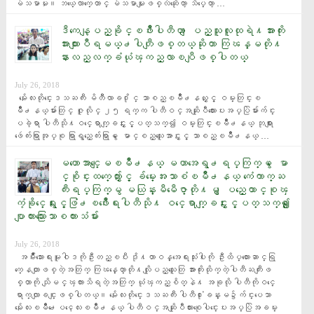
မဲသမာမႈ။ ဘယ္ေလာက္ေတာင္ မဲသမာမႈျဖစ္လဲဆိုေတာ့ သိပ္ေတာ့ …
ဒီကေန့ျပည္ခုိင္ၿဖိဳးပါတီဟာ ျပည္သူလူထုရဲ႔အားကိုး
အားထားျပဳရမယ္႕ပါတီျဖစ္တယ္ဆိုတာ ကြၽန္မတို႔
နားလည္လက္ခံယုံၾကည္လာၿပီျဖစ္ပါတယ္
July 26, 2018
  မႏၲေလးတိုင္းေဒသႀကီး မိတီၴလာခ႐ိုင္ သာစည္ၿမိဳ႕နယ္ႏွင့္ ဝမ္းတြင္းၿ
မိဳ႕နယ္မ်ားတြင္ ဇူလိုင္ ၂၅ ရက္က ပါတီဝင္အဆိုျပဳလႊာေပးအပ္ပြဲမ်ားက်င္း
ပခဲ့ရာ ပါတီသို႔ဝင္ေရာက္ျခင္းႏွင့္ပတ္သက္၍ ဝမ္းတြင္းၿမိဳ႕နယ္ ဘုရားျ
ဖဴေက်းရြာအုပ္စု ရြာရွည္ေက်းရြာမွ ေမာင္စည္သူေအာင္ႏွင့္ သာစည္ၿမိဳ႕နယ္ …
မဟာေအာင္ေျမၿမိဳ႕နယ္ မဟာအေရွ႕ရပ္ကြက္မွ ေမာ
င္စုိင္းထက္ေက်ာ္ႏွင့္ ခ်မ္းေအးသာစံၿမိဳ႕နယ္ ကံေကာက္ႀ
ကီးရပ္ကြက္မွ မယြန္းမီမီေဇာ္တုိ႔မွ ျပည္ေထာင္စုၾ
ကံ့ခုိင္ေရးႏွင့္ဖြံ႕ၿဖိဳးေရးပါတီသုိ႔ ဝင္ေရာက္ျခင္းႏွင့္ပတ္သက္၍ ​ေျ
ပာျကားသြား​ေသာစကားသံမ်ား
July 26, 2018
  အမ်ဳိးသားေရးမူဝါဒကိုဦးတည္ၿပီး ဒို႔တာဝန္အေရးသံုးပါးကို ဦးထိပ္ထားေဆာင္ရြ
က္ေနတာျဖစ္တဲ့အတြက္ ကြၽန္ေတာ္တို႔လိုျပည္သူေတြ အားကိုးထိုက္တဲ့ပါတီႀကီးျဖ
စ္တာကို သိျမင္ၾကားသိရတဲ့အတြက္ ယံုၾကည္စိတ္နဲ႔ အခုလို ပါတီကိုဝင္ေ
ရာက္လာျခင္းျဖစ္ပါတယ္​။ မႏၲေလးတိုင္းေဒသႀကီး ပါတီ႐ံုးခန္းမ၌က်င္းပေသာ 
မႏၲေလးၿမိဳ႕ေပၚေလးၿမိဳ႕နယ္ ပါတီဝင္အဆုိျပဳလႊာစုေပါင္းေပးအပ္ပြဲအခမ္း