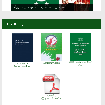
ခ်င္းျပည္နယ္ သတင္းမ်ား ၾကည့္ရန္
စာအုပ္စင္
2008 Constitution (Eng-
Democracy Book
The Electronic
MM)
Transactions Law
ရွေးကောက်ပွဲ
ကြေညာစာတမ်း_မာတိကာ