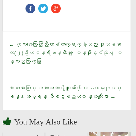
ကုလအေထြေထြညီလာခံတက္ေရာက္ခဲ့သည့္ ဒုသမၼ
←
တ(၂)ဦးဟင္နရီဗန္ထီးယူ ျမန္မာႏိုင္ငံသို႔ ျပ
န္လည္ထြက္ခြာ
အားကစားတြင္ အလားအလာရွိသူမ်ားကုိ ၀န္ထမ္းအျဖစ္
ခန္႔အပ္ရန္ စီစဥ္မည္ဟု၀န္ႀကီးေျပာ
→
You May Also Like