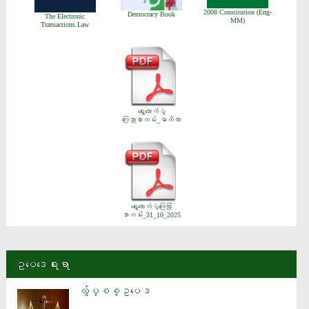
2008 Constitution (Eng-
Democracy Book
The Electronic
MM)
Transactions Law
ရွေးကောက်ပွဲ
ကြေညာစာတမ်း_မာတိကာ
ရွေးကောက်ပွဲကြေငြာ
စာတမ်း_31_10_2025
ဥပေဒေရးရာ
လွ်ပ္စစ္ဥပေဒ