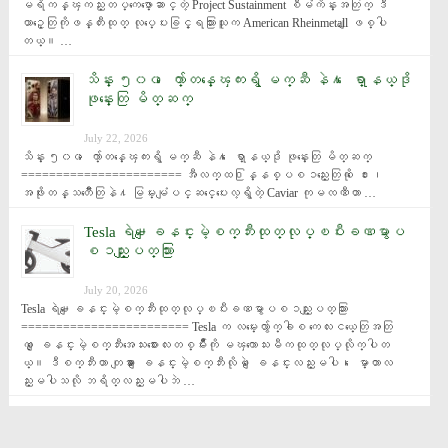
မရိကန္ၾကည္းတပ္ကေဖာ္ေဆာင္တဲ့ Project Sustainment စီမံကိန္းအတြက္ ဒီ
ယာဥ္ေတြကိုဖန္တီးထုတ္ လုပ္ေပးခြင့္ရသြားသူက American Rheinmetall ျဖစ္ပါ
တယ္။ …
သိန္း ၅၀၀ ေက်ာ္တန္ေၾကးရွိ မက္ဆီ နဲ႔ ေရာ္နယ္ဒို
ဖုန္းေတြ မိတ္ဆက္
July 22, 2026
သိန္း ၅၀၀ ေက်ာ္တန္ေၾကးရွိ မက္ဆီ နဲ႔ ေရာ္နယ္ဒို ဖုန္းေတြ မိတ္ဆက္ 
======================= အီလက္ထ႐ြန္နစ္ပစၥည္းေတြကို ေ႐ႊ၊ 
အဖိုးတန္သတၱဳေတြနဲ႔ မြမ္းမံျပင္ဆင္ေပးေလ့ရွိတဲ့ Caviar ကုမၸဏီဟာ …
Tesla ရဲ႕‌ေျခနင္းမဲ့စက္ဘီးထုတ္လုပ္ၿပီးခဏမွာပ
စၥည္းျပတ္သြား
July 20, 2026
Tesla ရဲ႕‌ေျခနင္းမဲ့စက္ဘီးထုတ္လုပ္ၿပီးခဏမွာပစၥည္းျပတ္သြား 
======================== Tesla က လမ္းေလွ်ာက္ခါစ ကေလးငယ္ေတြအတြ
က္ ေျခနင္းမဲ့စက္ဘီးအေသးစားေလးတစ္မ်ိဳးကို မၾကာေသးမီကထုတ္လုပ္လိုက္ပါတ
ယ္။ ဒီစက္ဘီးဟာ တျခား ေျခနင္းမဲ့စက္ဘီးလိုပဲ ေျခနင္းလည္းမပါ၊ ေမာ္တာလ
ည္းမပါသလို ဘရိတ္လည္းမပါဘဲ …