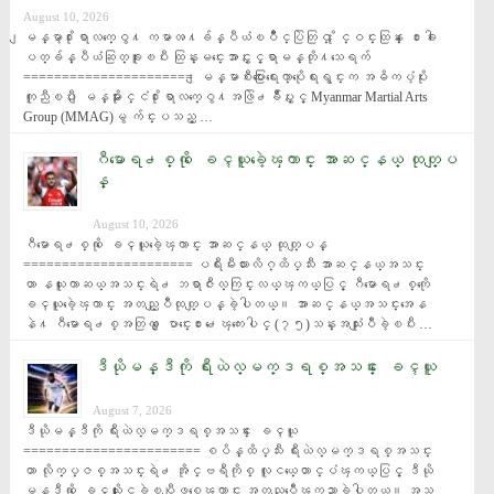
August 10, 2026
ျမန္မာ့႐ိုးရာလက္ေဝွ႔ ကမာၻ႔ခ်န္ပီယံၿပိဳင္ပြဲတြင္ ႏိုင္ဝင္းထြန္း ေ႐ႊခါး
ပတ္ခ်န္ပီယံဆြတ္ခူးၿပီး ထြန္းမင္းေအာင္ႏွင့္ရာမန္တို႔သေရက် 
====================== ျမန္မာစီးပြားေရးေကာ္ပိုေရးရွင္းက အဓိကပံ့ပိုး
ကူညီၿပီး ျမန္မာႏိုင္ငံ႐ိုးရာလက္ေဝွ႔အဖြဲ႕ခ်ဳပ္ႏွင့္ Myanmar Martial Arts 
Group (MMAG)မွ က်င္းပသည့္ …
ဂီမာေရ႕စ္ကို ေခၚယူခဲ့ေၾကာင္း အာဆင္နယ္ ထုတ္ျပ
န္
August 10, 2026
ဂီမာေရ႕စ္ကို ေခၚယူခဲ့ေၾကာင္း အာဆင္နယ္ ထုတ္ျပန္ 
====================== ပရီးမီးယားလိဂ္ထိပ္သီး အာဆင္နယ္အသင္း
ဟာ နယူးကာဆယ္အသင္းရဲ႕ ဘရာဇီးလ္ကြင္းလယ္ၾကယ္ပြင့္ ဂီမာေရ႕စ္ကိုေ
ခၚယူခဲ့ေၾကာင္း ‌အတည္ျပဳထုတ္ျပန္ခဲ့ပါတယ္။ အာဆင္နယ္အသင္းအေန
နဲ႔ ဂီမာေရ႕စ္အတြက္ ေျပာင္းေ႐ႊ႕ေၾကးေပါင္ (၇၅)သန္းအသုံးျပဳခဲ့ၿပီး …
ဒီယိုမန္ဒီကို ရီးယဲလ္မက္ဒရစ္အသင္း ေခၚယူ
August 7, 2026
ဒီယိုမန္ဒီကို ရီးယဲလ္မက္ဒရစ္အသင္း ေခၚယူ 
======================= စပိန္ထိပ္သီး ရီးယဲလ္မက္ဒရစ္အသင္း
ဟာ လိုက္ပ္ဇစ္အသင္းရဲ႕ အိုင္ဗရီကိုစ္ လူငယ္ေတာင္ပံၾကယ္ပြင့္ ဒီယို
မန္ဒီကို ေခၚယူႏိုင္ခဲ့ၿပီျဖစ္ေၾကာင္း အတည္ျပဳေၾကညာခဲ့ပါတယ္။ အသ