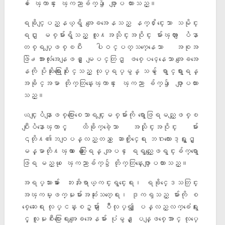
ခ် ေၾကာင္း ေၾကညာခ်က္၌ ေဖာ္ျပ ထားသည္။
ရခိုင္ျပည္နယ္ရိွ အေျခအေနသည္ နက္႐ိႈင္းေသာ သမုိင္း
ရင္း ျမစ္မ်ားရိွသည့္ လူ႔အသိုင္းအဝိုင္း မ်ားၾကား ျပႆနာ
တစ္ရပ္ျဖစ္ၿပီး ပါဝင္ပတ္သက္ေနေသာ အစုအ
ဖြဲ႕အားလံုးအေနျဖင့္ ေျမျပင္တြင္ ျဖစ္ေပၚေနေသာ အေျခအေ
နကုိ ပိုဆုိးရြားေစႏုိင္သည့္ လုပ္ရပ္မွန္ သမွ် ေရွာင္ရွားရန္
အခုိင္အမာ တုိက္တြန္းေၾကာင္း ေၾကညာ ခ်က္၌ ေဖာ္ျပထား
သည္။
ယင္းျပႆနာျဖစ္ပြားေစေသာရင္းျမစ္မ်ားကို ရွာေဖြရမည္ျဖစ္ၿ
ပီးျပႆနာေၾကာင့္ ထိခုိက္ခဲ့ေသာ အသိုုင္းအဝုိင္း မ်ား
၎တို႔၏ဘဝျပန္လည္တည္ ေဆာက္ႏုိင္ေရး ဘဂၤလားေဒ့ရ္ွႏွင့္ ျ
မန္္မာတို႔ၾကား ေဆြးေႏြးရန္ အျပင္ ေရရွည္ေျဖရွင္းခ်က္ရွာေ
ဖြရ မည္ဟု ေၾကညာခ်က္၌ တုိက္တြန္းေဖာ္ျပထားသည္။
အရပ္သားမ်ား ေဘးအႏၲရာယ္ကင္းရွင္းေရး၊ ရခုိင္ေဒသတြင္း
အၾကမ္းဖက္မႈမ်ားအဆံုးသတ္ေရး၊ ဒုကၡသည္ မ်ားကို စ
စ္ေဆးေရး လုပ္ငန္းစဥ္မ်ား ျပဳလုပ္၍ ျပန္လည္လက္ခံေရးႏွ
င့္ လူမႈစီးပြားေရးအေျခအေနမ်ား ပံုမွန္ ျပန္ျဖစ္ေအာင္ လုပ္ေ