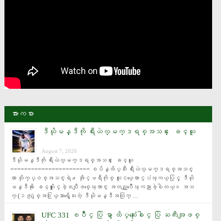
အားကစား
ဒီယိုမန္ဒီကို ရီးယဲလ္မက္ဒရစ္အသင္း ေခၚယူ
August 7, 2026
ဒီယိုမန္ဒီကို ရီးယဲလ္မက္ဒရစ္အသင္း ေခၚယူ 
======================= စပိန္ထိပ္သီး ရီးယဲလ္မက္ဒရစ္အသင္း
ဟာ လိုက္ပ္ဇစ္အသင္းရဲ႕ အိုင္ဗရီကိုစ္ လူငယ္ေတာင္ပံၾကယ္ပြင့္ ဒီယို
မန္ဒီကို ေခၚယူႏိုင္ခဲ့ၿပီျဖစ္ေၾကာင္း အတည္ျပဳေၾကညာခဲ့ပါတယ္။ အသ
က္ (၁၉)ႏွစ္အ႐ြယ္သာရွိေသးတဲ့ ဒီယိုမန္ဒီအတြက္ …
UFC 331 ၿပိဳင္ ပြဲ မွာ ထိပ္ဆုံးေခါင္ ပြဲ ႀကီးအျဖစ္