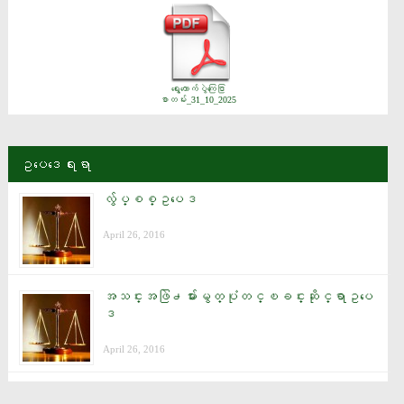
ရွေးကောက်ပွဲကြေငြာ
စာတမ်း_31_10_2025
ဥပေဒေရးရာ
လွ်ပ္စစ္ဥပေဒ
April 26, 2016
အသင္းအဖြဲ႕မ်ားမွတ္ပုံတင္ၿခင္းဆိုင္ရာဥပေ
ဒ
April 26, 2016