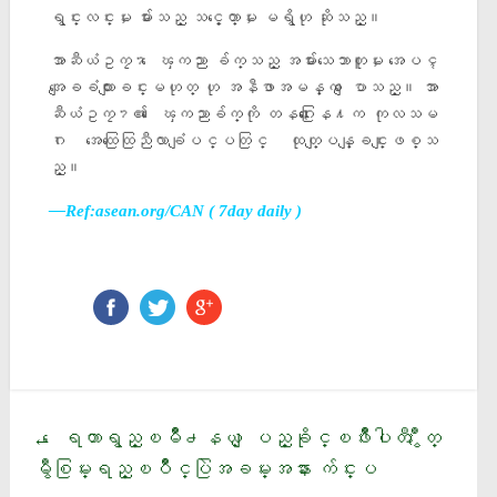
ရွင္းလင္းမႈ မ်ားသည္ သင့္ေတာ္မႈ မရိွဟု ဆုိသည္။
အာဆီယံဥကၠ႒ ေၾကညာ ခ်က္သည္ အမ်ားသေဘာတူမႈ အေပၚ
အေျခခံထားျခင္းမဟုတ္ ဟု အနီဖာအမန္က ေျပာသည္။ အာ
ဆီယံဥကၠ႒၏ ေၾကညာခ်က္ကုိ တနဂၤေႏြေန႔က ကုလသမ
ဂၢ အေထြေထြညီလာခံျပင္ပတြင္ ထုတ္ျပန္ျခင္းျဖစ္သ
ည္။
—Ref:asean.org/CAN ( 7day daily )
ေရတာရွည္ၿမိဳ႕နယ္ ျပည္ခုိင္ၿဖိဳးပါတီ ႏွဳတ္
←
မွဳစြမ္းရည္ၿပိဳင္ပြဲအခမ္းအနား က်င္းပ