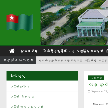
မူလစာမ်က္ႏွာ
ျပည္တြင္းသတင္းမ်ား
ပါတီလွဳပ္ရွားမွဳမ်ား
ေနာက္ဆံုးရသတင္းမ်ား
ေရႀကီးနစ္ျမဳပ္မႈဒဏ္ခံရသည့္ ေက်း႐ြာမ်ားရွိ ျပည္သူမ်
ေတာင္ကိုရီးယားမွာ အပူလႈိင္းေၾကာင့္ ေသဆုံးသူ ၁၉ ဦးအထိ
ေလးမ်က္ႏွာ ျပည္သူ႔လႊတ္ေတာ္ကိုယ္စားလွယ္ ဦးျမင့္စိုး၊ (ျမင့္စိုး-နတလ) ၊ ေရ
ပါတီေရးရာ
နည္းပညာ
ျပည္ခိုင္ၿဖိဳးပါတီဒုဥကၠ႒မွ ဝါဆိုသကၤန္းႏွင့္ လႉ ဖြယ္ ဝတၳဳအစုစုတို႔ ကပ္
တ႐ုတ္တြင
ပါတီ၏မူ၀ါဒ
ေလးမ်က္ႏွာၿမိဳ႕နယ္တြင္ ဆက္သြယ္ေရးျပန္လည္ရရွိေစရန္ B2B Satellite Termina
September 22
ပါတီ၏ သႏိၷဌာန္
လာအိုနဲ႔ပြဲ ပြဲစဥ္အလိုက္ အ ေကာင္း ဆုံး ကစားသမားဆုကို ဟက္ထရစ္ရွင္ ဝင္းႏိုင္
Xiaomi 
ေလးမ်က္ႏွာၿမိဳ႕နယ္မွ ေရ ေဘးသင့္သူမ်ားကို ဆန္ရိကၡာအပါအဝင္ ေထာက္ပံ့ပစ
ပါတီ၏လုပ္ငန္းစဥ္မ်ား