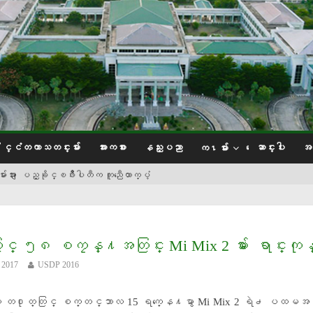
ႏိုင္ငံတကာသတင္းမ်ား
အားကစား
နည္းပညာ
ေဆာင္းပါး
အင
က႑မ်ား
ားအား ျပည္ခိုင္ၿဖိဳးပါတီက ကူညီေထာက္ပံ့
ရွိလာ
 ေဘး သင့္ေနေသာ ၿမိဳ႕ေပၚ ရပ္ ကြက္ မ်ားကို လိုက္လံၾကည့္ရႈ။
လႉ
္ ၅၈ စကၠန္႔အတြင္း Mi Mix 2 မ်ား ေရာင္းကုန္သ
l ၂ စုံႏွင့္ COW မိုဘိုင္းကား တပ္ဆင္
, 2017
USDP 2016
ထြန္း ဆြတ္ခူး
က တ႐ုတ္တြင္ စက္တင္ဘာလ 15 ရက္ေန႔မွာ Mi Mix 2 ရဲ႕ ပထမအသုတ
ၥည္းမ်ားေပးအပ္