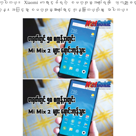
လိုက္ပါတယ္။ Xiaomi ကေရာင္းခ်ရတဲ့ စမတ္ဖုန္းအလံုးေရကို ေၾကညာျခင
 AI စနစ္ကို တ႐ုတ္ျပသ
ၠန္႔အတြင္းမွာ စမတ္ဖုန္းအားလံုးေရာင္း ကုန္သြားတယ္လို႔ ေျပာပါတယ္။
းႏွင့္ ေဆးဝါးပစၥည္းမ်ားအား ျပည္ခိုင္ၿဖိဳးပါတီမွ လႉဒါန္း