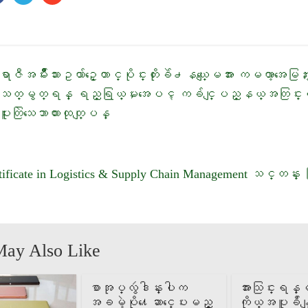
ရာဇီအမ်ိဳးသားဥယ်ာဥ္ေတာင္ပိုင္းတိုးခ်ဲ႕နယ္ေျမအား ကမၻာ့အေမြအ
္ သတ္မွတ္ရန္ ရည္ရြယ္မႈအေပၚ ကခ်င္ျပည္နယ္အတြင္းရွိ ႏ
ပူးတြဲသေဘာထားထုတ္ျပန္
tificate in Logistics & Supply Chain Management သင္တန္း 
May Also Like
စာအုပ္လွဴဒါန္းပါက
အားသြင္းရန္မ
အခမဲ့ပို႔ေဆာင္ေပးမည့္
ကိုယ္အပူခ်ိန