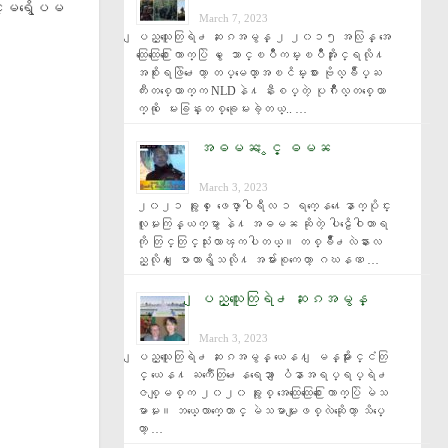
္းမရွိေပမ
March 7, 2023
ျပည္သူေတြရဲ႕ ဆႏၵအမွန္ ၂ ၂၀၁၅ အလြန္ အေ
ထြေထြေ႐ြးေကာက္ပြဲ မွ ေသာင္ၿပိဳကမ္းၿပိဳအႏိုင္ရလို႔ 
အစိုးရဖြဲ႕ေတာ့ တပ္မေတာ္အၿငိမ္းစား ဗိုလ္ခ်ဳပ္ႀ
ကီးတစ္ေယာက္က NLDနဲ႔ နီးစပ္တဲ့ ပုဂၢိဳလ္တစ္ေယာ
က္ကို ေမးခြန္းတစ္ခုေမးခဲ့တယ္.. …
အဓမၼ ႏွင့္ ဓမၼ
March 3, 2023
၂၀၂၁ ခုႏွစ္ ေဖေဖာ္ဝါရီလ ၁ ရက္ေန႔ေနာက္ပိုင္း 
လူမႈကြန္ယက္မွာ နဲ႔ အဓမၼ ဆိုတဲ့ ပါဠိေဝါဟာရ
ကို တြင္တြင္သုံးလာၾကပါတယ္။ တစ္ခ်ိဳ႕လဲနားလ
ည္လို႔ ေျပာတာရွိသလို႔ အမ်ားစုကေတာ့ ဂဃနဏ …
ျပည္သူေတြရဲ႕ ဆႏၵအမွန္
March 3, 2023
ျပည္သူေတြရဲ႕ ဆႏၵအမွန္ ယေန႔ ျမန္မာႏိုင္ငံတြ
င္ ယေန႔ ႀကဳံေတြ႕ေနရေသာ ျပႆနာအရပ္ရပ္ရဲ႕ 
ဇစ္ျမစ္က ၂၀၂၀ ခုႏွစ္ အေထြေထြေ႐ြးေကာက္ပြဲ မဲသ
မာမႈ။ ဘယ္ေလာက္ေတာင္ မဲသမာမႈျဖစ္လဲဆိုေတာ့ သိပ္ေ
တာ့ …