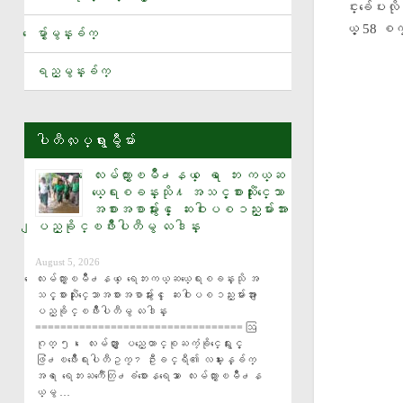
င္းခ်ေပး
တိုက္ ပြဲ စီမံခ်က္ေရးဆြဲၿပီး ပူးေပါင္း ေလ ေၾကာင္း တိုက္ခိုက္မႈလုပ္ႏိုင္မယ့္
ယ့္ 58 စက
ေမွ်ာ္မွန္းခ်က္
ခ်စ္သူေဂ်ာ္ဂ်ီနာနဲ႔ လက္ထပ္မဂၤလာအခမ္းအနားက်င္းပမယ့္ စီေရာ္နယ္ဒို
ရည္မွန္းခ်က္
ေလးမ်က္ႏွာၿမိဳ႕နယ္ ေရ ေဘး ကယ္ဆယ္ေရးစခန္းသို႔ အသင့္စားသုံးႏိုင္ေသာအစားအစာမ်ာ
ပါတီလႈပ္ရွားမွဳမ်ား
ေလးမ်က္ႏွာၿမိဳ႕နယ္ ေရ ေဘး ကယ္ဆ
ယ္ေရးစခန္းသို႔ အသင့္စားသုံးႏိုင္ေသာ
အစားအစာမ်ားႏွင့္ ေဆးဝါးပစၥည္းမ်ားအား
ျပည္ခိုင္ၿဖိဳးပါတီမွ လႉဒါန္း
August 5, 2026
ေလးမ်က္ႏွာၿမိဳ႕နယ္ ေရေဘးကယ္ဆယ္ေရးစခန္းသို အ
သင့္စားသုံးႏိုင္ေသာအစားအစာမ်ားႏွင့္ ေဆးဝါးပစၥည္းမ်ားအား ျ
ပည္ခိုင္ၿဖိဳးပါတီမွ လႉဒါန္း 
================================= ဩ
ဂုတ္ ၅၊ ေလးမ်က္ႏွာ ျပည္ေထာင္စုႀကံ့ခိုင္ေရးႏွင့္
ဖြံ႕ၿဖိဳးေရးပါတီဥကၠ႒ ဦးခင္ရီ၏ လမ္းၫႊန္ခ်က္
အရ ေရေဘးႀကဳံေတြ႕ခံစားေနရေသာ ေလးမ်က္ႏွာၿမိဳ႕န
ယ္မွ …