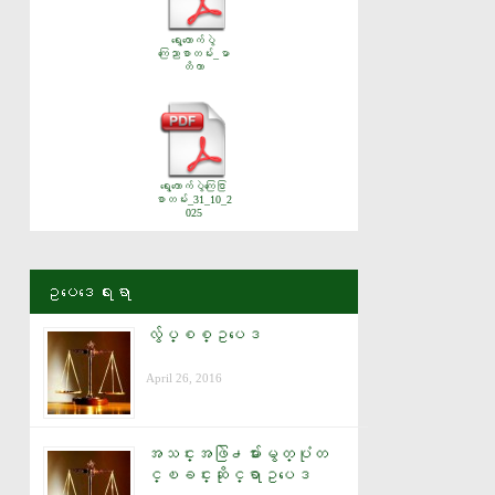
ရွေးကောက်ပွဲ
ကြေညာစာတမ်း_မာ
တိကာ
ရွေးကောက်ပွဲကြေငြာ
စာတမ်း_31_10_2
025
ဥပေဒေရးရာ
လွ်ပ္စစ္ဥပေဒ
April 26, 2016
အသင္းအဖြဲ႕မ်ားမွတ္ပုံတ
င္ၿခင္းဆိုင္ရာဥပေဒ