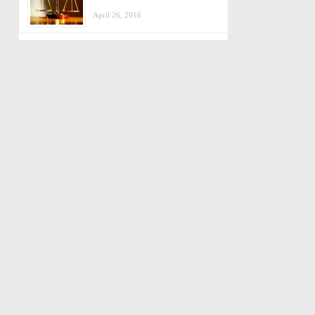
April 26, 2016