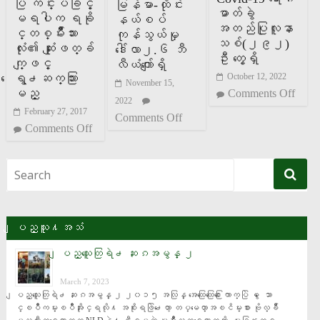
ပြဲ က်င္းပခြင့္
မြန်မာ-ထိုင်း
ဓာတ်ခွဲ
မရပါက ရခို
နယ်စပ်
အတည်ပြုလူနာ
င္တစ္မ်ိဳးသား
ကုန်သွယ်မှု
သစ်(၂၉၂)
လံုး၏ ဆံုးျဖတ္ခ်
ဒေါ်လာ၂.၆ ဘီ
ဦး တွေ့ရှိ
က္ျဖင့္
လီယံကျော်ရှိ
ေရွ႕ဆက္သြား
October 12, 2022
November 15,
မည္
Comments Off
2022
February 27, 2017
Comments Off
Comments Off
ျပည္သူ႔အသံ
ျပည္သူေတြရဲ႕ ဆႏၵအမွန္ ၂
March 7, 2023
ျပည္သူေတြရဲ႕ ဆႏၵအမွန္ ၂ ၂၀၁၅ အလြန္ အေထြေထြေ႐ြးေကာက္ပြဲ မွ ေသာ
င္ၿပိဳကမ္းၿပိဳအႏိုင္ရလို႔ အစိုးရဖြဲ႕ေတာ့ တပ္မေတာ္အၿငိမ္းစား ဗိုလ္ခ်ဳ