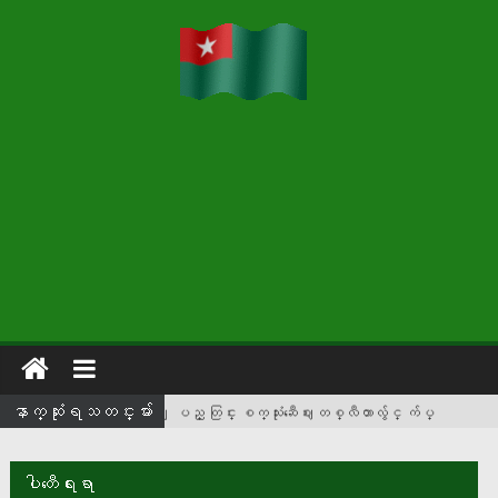
ေနာက္ဆံုးရသတင္းမ်ား
ျပည္ တြင္း စက္သုံးဆီေဈး တစ္လီတာလွ်င္ က်ပ္
၁၇၀ မွ ၂၆၅ အထိ ျမင့္တက္
တစ္လကို လူတူစက္႐ုပ္ ၁၀၀၀ ထုတ္လုပ္မယ့္ မစ္ဆူဘီရွီ
ပါတီေရးရာ