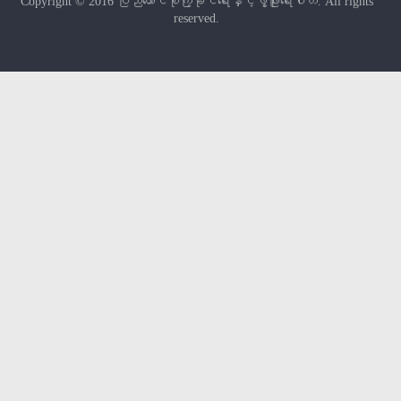
Copyright © 2016
ပြည်ထောင်စုကြံ့ခိုင်ရေးနှင့်ဖွံ့ဖြိုးရေးပါတီ
. All rights
reserved.