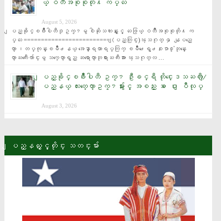
ယ္ ဝတၳဳအစုစုတို႔ ကပ္လႉ
August 5, 2026
ျပည္ခိုင္ၿဖိဳးပါတီဒုဥကၠ႒မွ ဝါဆိုသကၤန္းႏွင့္ လႉဖြယ္ ဝတၳဳအစုစုတို႔ က
ပ္လႉ ========================= (ျပည္တြင္း)ၾသဂုတ္ ၄ ေနျပည္ေ
တာ္ ၊တပ္ကုန္းၿမိဳ႕နယ္ အေနာ္ရထာရပ္ကြက္ ၿမိဳ႕ေရွ႕စႏၵာ႐ုံဘုန္းေ
တာ္ႀကီးေက်ာင္းမွ သက္ေတာ္ရွည္ ဆရာေတာ္ဘုရားႀကီးအား ၾသဂုတ္လ …
ျပည္ခိုင္ၿဖိဳးပါတီ ဥကၠ႒ ဦးခင္ရီ တိုင္းေဒသႀကီး/ျ
ပည္နယ္ လႊတ္ေတာ္ဥကၠ႒မ်ားႏွင့္ အစည္း အ ေဝး ျပဳလုပ္
August 3, 2026
ျပည္နယ္ႏွင့္တိုင္း သတင္းမ်ား