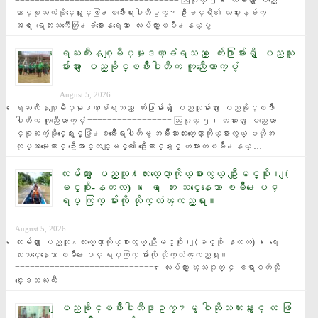
================================= ဩဂုတ္ ၅၊ ေလးမ်က္ႏွာ ျပည္ေ
ထာင္စုႀကံ့ခိုင္ေရးႏွင့္ဖြံ႕ၿဖိဳးေရးပါတီဥကၠ႒ ဦးခင္ရီ၏ လမ္းၫႊန္ခ်က္
အရ ေရေဘးႀကဳံေတြ႕ခံစားေနရေသာ ေလးမ်က္ႏွာၿမိဳ႕နယ္မွ …
ေရႀကီးနစ္ျမဳပ္မႈဒဏ္ခံရသည့္ ေက်း႐ြာမ်ားရွိ ျပည္သူ
မ်ားအား ျပည္ခိုင္ၿဖိဳးပါတီက ကူညီေထာက္ပံ့
August 5, 2026
ေရႀကီးနစ္ျမဳပ္မႈဒဏ္ခံရသည့္ ေက်း႐ြာမ်ားရွိ ျပည္သူမ်ားအား ျပည္ခိုင္ၿဖိဳး
ပါတီက ကူညီေထာက္ပံ့ ================= ဩဂုတ္ ၅၊ ဟသၤာတ ျပည္ေထာ
င္စုႀကံ့ခိုင္ေရးႏွင့္ဖြံ႕ၿဖိဳးေရးပါတီမွ အမ်ိဳးသားလႊတ္ေတာ္ကိုယ္စားလွယ္ ဗဟိုအ
လုပ္အမႈေဆာင္ ဦးေအာင္တင္ျမင့္၏ ဦးေဆာင္မႈႏွင့္ ဟသၤာတၿမိဳ႕နယ္ …
ေလးမ်က္ႏွာ ျပည္သူ႔လႊတ္ေတာ္ကိုယ္စားလွယ္ ဦးျမင့္စိုး၊ (ျ
မင့္စိုး-နတလ) ၊ ေရ ေဘး သင့္ေနေသာ ၿမိဳ႕ေပၚ
ရပ္ ကြက္ မ်ားကို လိုက္လံၾကည့္ရႈ။
August 5, 2026
ေလးမ်က္ႏွာ ျပည္သူ႔လႊတ္ေတာ္ကိုယ္စားလွယ္ ဦးျမင့္စိုး၊ (ျမင့္စိုး-နတလ) ၊ ေရေ
ဘးသင့္ေနေသာ ၿမိဳ႕ေပၚ ရပ္ကြက္ မ်ားကို လိုက္လံၾကည့္ရႈ။ 
============================= ေလးမ်က္ႏွာ ၾသဂုတ္ ၄ ဧရာဝတီတို
င္းေဒသႀကီး၊ …
ျပည္ခိုင္ၿဖိဳးပါတီဒုဥကၠ႒မွ ဝါဆိုသကၤန္းႏွင့္ လႉ ဖြ