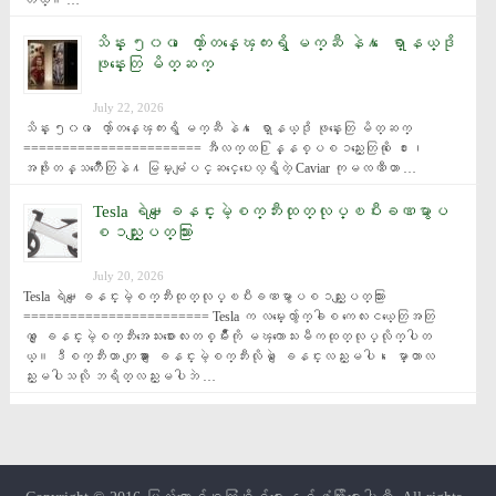
သိန္း ၅၀၀ ေက်ာ္တန္ေၾကးရွိ မက္ဆီ နဲ႔ ေရာ္နယ္ဒို
ဖုန္းေတြ မိတ္ဆက္
July 22, 2026
သိန္း ၅၀၀ ေက်ာ္တန္ေၾကးရွိ မက္ဆီ နဲ႔ ေရာ္နယ္ဒို ဖုန္းေတြ မိတ္ဆက္ 
======================= အီလက္ထ႐ြန္နစ္ပစၥည္းေတြကို ေ႐ႊ၊ 
အဖိုးတန္သတၱဳေတြနဲ႔ မြမ္းမံျပင္ဆင္ေပးေလ့ရွိတဲ့ Caviar ကုမၸဏီဟာ …
Tesla ရဲ႕‌ေျခနင္းမဲ့စက္ဘီးထုတ္လုပ္ၿပီးခဏမွာပ
စၥည္းျပတ္သြား
July 20, 2026
Tesla ရဲ႕‌ေျခနင္းမဲ့စက္ဘီးထုတ္လုပ္ၿပီးခဏမွာပစၥည္းျပတ္သြား 
======================== Tesla က လမ္းေလွ်ာက္ခါစ ကေလးငယ္ေတြအတြ
က္ ေျခနင္းမဲ့စက္ဘီးအေသးစားေလးတစ္မ်ိဳးကို မၾကာေသးမီကထုတ္လုပ္လိုက္ပါတ
ယ္။ ဒီစက္ဘီးဟာ တျခား ေျခနင္းမဲ့စက္ဘီးလိုပဲ ေျခနင္းလည္းမပါ၊ ေမာ္တာလ
ည္းမပါသလို ဘရိတ္လည္းမပါဘဲ …