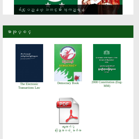
ခ်င္းျပည္နယ္ သတင္းမ်ား ၾကည့္ရန္
စာအုပ္စင္
2008 Constitution (Eng-
Democracy Book
The Electronic
MM)
Transactions Law
ရွေးကောက်ပွဲ
ကြေညာစာတမ်း_မာတိကာ