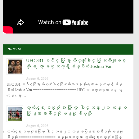
အားကစား
UFC 331 ၿပိဳင္ ပြဲ မွာ ထိပ္ဆုံးေခါင္ ပြဲ ႀကီးအျဖစ္
ထိုး ရ ေတာ့ မယ့္ လက္ရွိ ခ်န္ပီယံ ‌Joshua Van
August 6, 2026
UFC 331 ၿပိဳင္ပြဲမွာ ထိပ္ဆုံးေခါင္ပြဲႀကီးအျဖစ္ ထိုးရေတာ့မယ့္ လက္ရွိ ခ်န္
ပီယံ ‌Joshua Van ==================== UFC က စက္တက္ဘာ ၁၉ ရ
က္ေန႔မွာ …
ေလ့က်င့္ေရး ဝတ္စုံ အ တြ က္ ေပါင္ သန္း ၂၀ တန္ စ
ပြ န္ဆာ စာခ်ဳပ္ကို မန္ယူ ခ်ဳပ္ဆို
August 6, 2026
ေလ့က်င့္ေရး ဝတ္စုံအတြက္ ေပါင္ သန္း ၂၀ တန္ စပြန္ဆာ စာခ်ဳပ္ကို မန္ယူ 
ခ်ဳပ္ဆို ================= မန္ယူအသင္းဟာ ေလ့က်င့္ေရး၀တ္စုံစပြန္