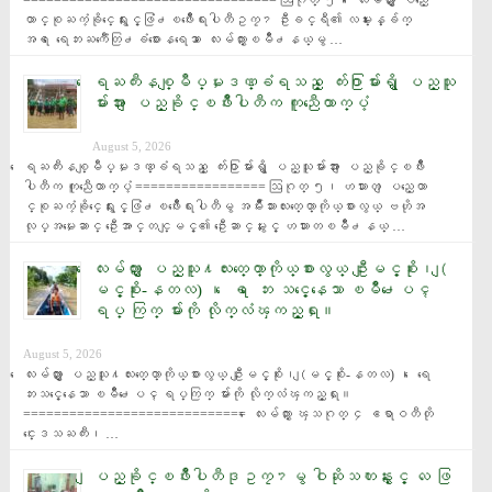
================================= ဩဂုတ္ ၅၊ ေလးမ်က္ႏွာ ျပည္ေ
ထာင္စုႀကံ့ခိုင္ေရးႏွင့္ဖြံ႕ၿဖိဳးေရးပါတီဥကၠ႒ ဦးခင္ရီ၏ လမ္းၫႊန္ခ်က္
အရ ေရေဘးႀကဳံေတြ႕ခံစားေနရေသာ ေလးမ်က္ႏွာၿမိဳ႕နယ္မွ …
ေရႀကီးနစ္ျမဳပ္မႈဒဏ္ခံရသည့္ ေက်း႐ြာမ်ားရွိ ျပည္သူ
မ်ားအား ျပည္ခိုင္ၿဖိဳးပါတီက ကူညီေထာက္ပံ့
August 5, 2026
ေရႀကီးနစ္ျမဳပ္မႈဒဏ္ခံရသည့္ ေက်း႐ြာမ်ားရွိ ျပည္သူမ်ားအား ျပည္ခိုင္ၿဖိဳး
ပါတီက ကူညီေထာက္ပံ့ ================= ဩဂုတ္ ၅၊ ဟသၤာတ ျပည္ေထာ
င္စုႀကံ့ခိုင္ေရးႏွင့္ဖြံ႕ၿဖိဳးေရးပါတီမွ အမ်ိဳးသားလႊတ္ေတာ္ကိုယ္စားလွယ္ ဗဟိုအ
လုပ္အမႈေဆာင္ ဦးေအာင္တင္ျမင့္၏ ဦးေဆာင္မႈႏွင့္ ဟသၤာတၿမိဳ႕နယ္ …
ေလးမ်က္ႏွာ ျပည္သူ႔လႊတ္ေတာ္ကိုယ္စားလွယ္ ဦးျမင့္စိုး၊ (ျ
မင့္စိုး-နတလ) ၊ ေရ ေဘး သင့္ေနေသာ ၿမိဳ႕ေပၚ
ရပ္ ကြက္ မ်ားကို လိုက္လံၾကည့္ရႈ။
August 5, 2026
ေလးမ်က္ႏွာ ျပည္သူ႔လႊတ္ေတာ္ကိုယ္စားလွယ္ ဦးျမင့္စိုး၊ (ျမင့္စိုး-နတလ) ၊ ေရေ
ဘးသင့္ေနေသာ ၿမိဳ႕ေပၚ ရပ္ကြက္ မ်ားကို လိုက္လံၾကည့္ရႈ။ 
============================= ေလးမ်က္ႏွာ ၾသဂုတ္ ၄ ဧရာဝတီတို
င္းေဒသႀကီး၊ …
ျပည္ခိုင္ၿဖိဳးပါတီဒုဥကၠ႒မွ ဝါဆိုသကၤန္းႏွင့္ လႉ ဖြ