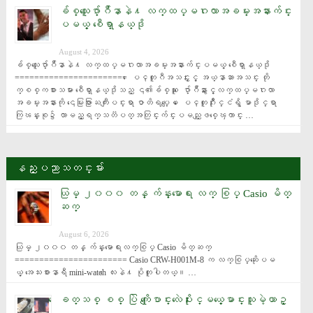
ခ်စ္သူေဂ်ာ္ဂ်ီနာနဲ႔ လက္ထပ္မဂၤလာအခမ္းအနားက်င္း
ပမယ့္ စီေရာ္နယ္ဒို
August 4, 2026
ခ်စ္သူေဂ်ာ္ဂ်ီနာနဲ႔ လက္ထပ္မဂၤလာအခမ္းအနားက်င္းပမယ့္ စီေရာ္နယ္ဒို 
======================= ေပၚတူဂီအသင္းႏွင့္ အယ္နာဆာအသင္း တို
က္စစ္ကစားသမား စီေရာ္နယ္ဒိုသည္ ၎၏ခ်စ္သူ ေဂ်ာ္ဂ်ီနာႏွင့္လက္ထပ္မဂၤလာ
အခမ္းအနားကို ၎ေမြးဖြားႀကီးျပင္းရာ ဇာတိရပ္ေျမ ေပၚတူဂီႏိုင္ငံရွိ မာဒိုင္ရာ
ကြၽန္းစု၌ လာမည့္ရက္သတၱပတ္အတြင္းက်င္းပမည္ျဖစ္ေၾကာင္း …
နည္းပညာသတင္းမ်ား
ယြမ္ ၂၀၀၀ တန္ က်န္းမာေရး လက္ စြပ္ Casio မိတ္
ဆက္
August 6, 2026
ယြမ္ ၂၀၀၀ တန္ က်န္းမာေရးလက္စြပ္ Casio မိတ္ဆက္ 
======================= Casio CRW-H001M-8 က လက္စြပ္ဆိုေပမ
ယ့္ အေသးစားနာရီ mini-watch ေလးနဲ႔ ပိုတူပါတယ္။ …
ေခတ္သစ္ စစ္ ပြဲ ကိုေျပာင္းလဲေပးႏိုင္မယ့္ေမာင္းသူမဲ့ယာဥ္