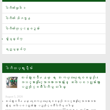
ျမန္မာ့လက္ေ႐ြးစင္ အမ်ိဳးသားအသင္းႏွင့္ အမ်ိဳးသမီးအသင္းတို႔ ကြင္း သြင္း ျခ
ပါတီ၏မူ၀ါဒ
င္းခတ္ကစားနည္း၌ ေငြ တံဆိပ္ဆုမ်ားအသီးသီး ဆြတ္ခူး
ေလးမ်က္ႏွာၿမိဳ႕နယ္ ေရ ေဘး ကယ္ဆယ္ေရးစခန္းသို႔ အသင့္စားသုံးႏိုင္ေသာအစား
ပါတီ၏ သႏိၷဌာန္
အစာမ်ားႏွင့္ ေဆးဝါးပစၥည္းမ်ားအား ျပည္ခိုင္ၿဖိဳးပါတီမွ လႉဒါန္း
ပါတီ၏လုပ္ငန္းစဥ္မ်ား
ေရႀကီးနစ္ျမဳပ္မႈဒဏ္ခံရသည့္ ေက်း႐ြာမ်ားရွိ ျပည္သူမ်ားအား ျပည္ခိုင္ၿဖိဳး
ပါတီက ကူညီေထာက္ပံ့
ေမွ်ာ္မွန္းခ်က္
ေတာင္ကိုရီးယားမွာ အပူလႈိင္းေၾကာင့္ ေသဆုံးသူ ၁၉ ဦးအထိရွိလာ
ရည္မွန္းခ်က္
ေလးမ်က္ႏွာ ျပည္သူ႔လႊတ္ေတာ္ကိုယ္စားလွယ္ ဦးျမင့္စိုး၊ (ျမင့္စိုး-နတလ) ၊
ေရ ေဘး သင့္ေနေသာ ၿမိဳ႕ေပၚ ရပ္ ကြက္ မ်ားကို လိုက္လံၾကည့္ရႈ။
ျပည္ခိုင္ၿဖိဳးပါတီဒုဥကၠ႒မွ ဝါဆိုသကၤန္းႏွင့္ လႉ ဖြယ္ ဝတၳဳအစုစုတို႔
ပါတီလႈပ္ရွားမွဳမ်ား
ကပ္လႉ
ေလးမ်က္ႏွာၿမိဳ႕နယ္ ေရ ေဘး ကယ္ဆယ္ေရးစခန္းသို႔
UFC 331 ၿပိဳင္ ပြဲ မွာ ထိပ္ဆုံးေခါင္ ပြဲ ႀကီးအျဖစ္ ထိုး ရ ေတာ့ မယ့္ လက္ရွိ
အသင့္စားသုံးႏိုင္ေသာအစားအစာမ်ားႏွင့္ ေဆးဝါးပစၥည္းမ်ားအား ျ
ခ်န္ပီယံ ‌Joshua Van
ပည္ခိုင္ၿဖိဳးပါတီမွ လႉဒါန္း
ယြမ္ ၂၀၀၀ တန္ က်န္းမာေရး လက္ စြပ္ Casio မိတ္ဆက္
August 5, 2026
ေလးမ်က္ႏွာၿမိဳ႕နယ္ ေရေဘးကယ္ဆယ္ေရးစခန္းသို အသင့္စားသုံးႏိုင္ေသာအစားအစာ
မ်ားႏွင့္ ေဆးဝါးပစၥည္းမ်ားအား ျပည္ခိုင္ၿဖိဳးပါတီမွ လႉဒါန္း 