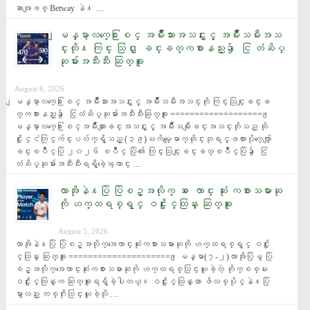
ဆာအျဖစ္ Betway နဲ႔ …
ျမန္မာ့လက္ေ႐ြးစင္ အမ်ိဳးသားအသင္းႏွင့္ အမ်ိဳးသမီးအသ
င္းတို႔ ကြင္း သြင္း ျခင္းခတ္ကစားနည္း၌ ေငြ တံဆိပ္
ဆုမ်ားအသီးသီး ဆြတ္ခူး
August 6, 2026
ျမန္မာ့လက္ေ႐ြးစင္ အမ်ိဳးသားအသင္းႏွင့္ အမ်ိဳးသမီးအသင္းတို ကြင္းသြင္းျခင္းခ
တ္ကစားနည္း၌ ေငြတံဆိပ္ဆုမ်ားအသီးသီးဆြတ္ခူး ==================== ျ
မန္မာ့လက္ေ႐ြးစင္အမ်ိဳးသားျခင္းအသင္းႏွင့္ အမ်ိဳးသမီးျခင္းအသင္းတိုသည္ ထို
င္းႏိုင္ငံတြင္က်င္းပလ်က္ရွိသည့္ (၃၉)ႀကိမ္ေျမာက္ထိုင္းဘုရင့္ဖလားပိုက္ေက်ာ္ျ
ခင္းၿပိဳင္ပြဲ ၂၀၂၆ ၿပိဳင္ ပြဲ၏ ကြင္းသြင္းျခင္းခတ္ၿပိဳင္ပြဲ၌ ေငြ
တံဆိပ္ဆုမ်ားအသီးသီးရရွိခဲ့ေၾကာင္း …
လာအိုနဲ႔ပြဲ ပြဲစဥ္အလိုက္ အ ေကာင္း ဆုံး ကစားသမားဆု
ကို ဟက္ထရစ္ရွင္ ဝင္းႏိုင္ထြန္း ဆြတ္ခူး
August 5, 2026
လာအိုနဲ႔ပြဲ ပြဲစဥ္အလိုက္အေကာင္းဆုံးကစားသမားဆုကို ဟက္ထရစ္ရွင္ ဝင္းႏို
င္ထြန္း ဆြတ္ခူး ====================== ျမန္မာ(၇-၂)လာအိုပြဲမွ ပြဲ
စဥ္အလိုက္အေကာင္းဆုံးကစားသမားဆုကို ဟက္ထရစ္သြင္းယူခဲ့တဲ့ တိုက္စစ္မႉး 
ဝင္းႏိုင္ထြန္းက ဆြတ္ခူးရရွိခဲ့ပါတယ္။ ဝင္းႏိုင္ထြန္းဟာ ဖိလစ္ပိုင္နဲ႔ပြဲ
မွာလည္း တစ္ဂိုးသြင္းယူခဲ့လို …