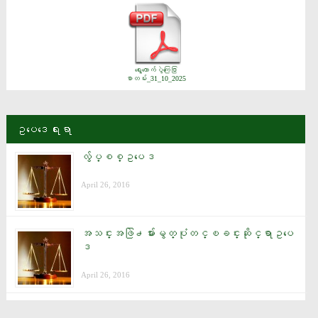
ရွေးကောက်ပွဲကြေငြာ
စာတမ်း_31_10_2025
ဥပေဒေရးရာ
လွ်ပ္စစ္ဥပေဒ
April 26, 2016
အသင္းအဖြဲ႕မ်ားမွတ္ပုံတင္ၿခင္းဆိုင္ရာဥပေ
ဒ
April 26, 2016