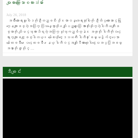
ပာျကားသြား​ေသာစကားသံမ်ား
July 26, 2018
  အမ်ဳိးသားေရးမူဝါဒကိုဦးတည္ၿပီး ဒို႔တာဝန္အေရးသံုးပါးကို ဦးထိပ္ထားေဆာင္ရြ
က္ေနတာျဖစ္တဲ့အတြက္ ကြၽန္ေတာ္တို႔လိုျပည္သူေတြ အားကိုးထိုက္တဲ့ပါတီႀကီးျဖ
စ္တာကို သိျမင္ၾကားသိရတဲ့အတြက္ ယံုၾကည္စိတ္နဲ႔ အခုလို ပါတီကိုဝင္ေ
ရာက္လာျခင္းျဖစ္ပါတယ္​။ မႏၲေလးတိုင္းေဒသႀကီး ပါတီ႐ံုးခန္းမ၌က်င္းပေသာ 
မႏၲေလးၿမိဳ႕ေပၚေလးၿမိဳ႕နယ္ ပါတီဝင္အဆုိျပဳလႊာစုေပါင္းေပးအပ္ပြဲအခမ္း
အနားကုိ ဇူလိုင္ …
သီချင်း