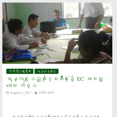
ပါတီလွဳပ္ရွားမွဳမ်ား
ရန္ကုန္တိုင္း
ရန္ကင္းျပည္ခုိင္ၿဖိဳး႐ုံး၌ EC အစည္း
အေ၀း က်င္းပ
August 11, 2017
USDP 2016
ရန္​ကုန္​တိုင္​း​ေဒသႀကီး အ​ေရွ႕ပိုင္​းခရိုင္​ ရန္​ကင္​းျ