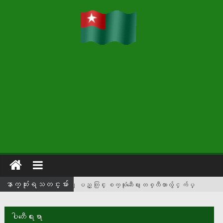
ျပည္ တြင္း စက္သုံးဆီေဈး တစ္လီတာလွ်င္ က်ပ္
ေနာက္ဆံုးရသတင္းမ်ား
၁၇၀ မွ ၂၆၅ အထိ ျမင့္တက္
တစ္လကို လူတူစက္႐ုပ္ ၁၀၀၀ ထုတ္လုပ္မယ့္ မစ္ဆူဘီရွီ
ပါတီေရးရာ
UFC 331 ၿပိဳင္ ပြဲ မွာ ထိပ္ဆုံးေခါင္ ပြဲ ႀကီးအျဖစ္ ထိုး ရ ေတာ့ မယ့္ လက္ရွိ