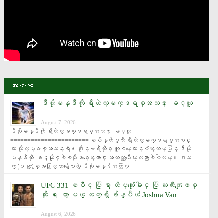
အားကစား
ဒီယိုမန္ဒီကို ရီးယဲလ္မက္ဒရစ္အသင္း ေခၚယူ
August 7, 2026
ဒီယိုမန္ဒီကို ရီးယဲလ္မက္ဒရစ္အသင္း ေခၚယူ 
======================= စပိန္ထိပ္သီး ရီးယဲလ္မက္ဒရစ္အသင္း
ဟာ လိုက္ပ္ဇစ္အသင္းရဲ႕ အိုင္ဗရီကိုစ္ လူငယ္ေတာင္ပံၾကယ္ပြင့္ ဒီယို
မန္ဒီကို ေခၚယူႏိုင္ခဲ့ၿပီျဖစ္ေၾကာင္း အတည္ျပဳေၾကညာခဲ့ပါတယ္။ အသ
က္ (၁၉)ႏွစ္အ႐ြယ္သာရွိေသးတဲ့ ဒီယိုမန္ဒီအတြက္ …
UFC 331 ၿပိဳင္ ပြဲ မွာ ထိပ္ဆုံးေခါင္ ပြဲ ႀကီးအျဖစ္
ထိုး ရ ေတာ့ မယ့္ လက္ရွိ ခ်န္ပီယံ ‌Joshua Van
August 6, 2026