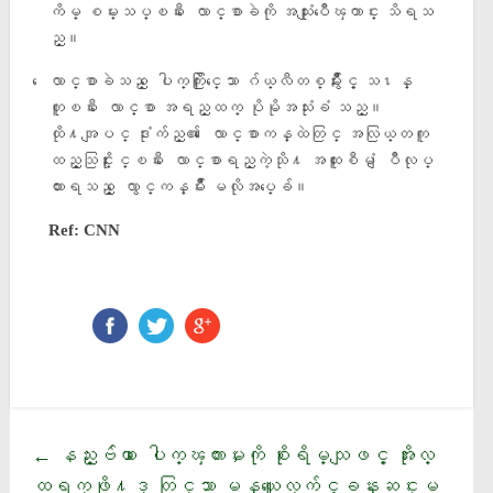
ကိမ္ စမ္းသပ္ၿပီး ေလာင္စာခဲကို အသံုးျပဳေၾကာင္း သိရသ
ည္။
ေလာင္စာခဲသည္ ေပါက္ကြဲႏိုင္ေသာ ဂ်ယ္လီတစ္မ်ိဳးႏွင့္ သ႑န္
တူၿပီး ေလာင္စာ အရည္ထက္ ပိုမိုအသံုးခံ သည္။
ထို႔အျပင္ ဒံုးက်ည္၏ ေလာင္စာကန္ထဲတြင္ အလြယ္တကူ
ထည့္သြင္းႏုိင္ၿပီး ေလာင္စာရည္ကဲ့သို႔ အထူးစီမံ ျပဳလုပ္
ထားရသည့္ ေလွာင္ကန္မ်ိဳး မလိုအပ္ေခ်။
Ref: CNN
နည္းဗ်ဴဟာ ေပါက္ၾကားမႈကို စုိးရိမ္သျဖင့္ အိုးလ္
←
ထရက္ဖုိ႔ဒ္ တြင္သာ မန္ယူေလ့က်င့္ခန္းဆင္းမ