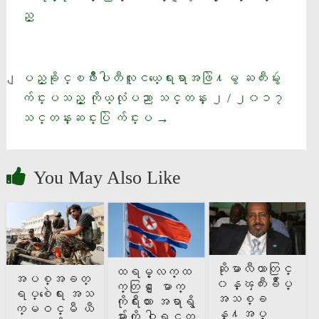
ည္
ျပည္ခုိင္ၿဖိဳးပါတီလူငယ္ေရးရာအဖြဲ႔မွ ႀကီးမွဴး
က်င္းပသည့္ ကုိယ္လုံပညာ သင္တန္း ၂ / ၂၀၁၇
သင္တန္းဆင္းပြဲ က်င္းပ
→
You May Also Like
ဆိုမာလီယာတြင္
ထရမ့္လက္ထ
အပစ္အခတ္
၀န္ၾကီးခ်ဳပ္
က္တြင္ ေျမာက္
ရပ္စဲေရး အသ
အသစ္ခ
ကိုရီးယား အရာရွိ
က္မဝင္မီ ယီ
န္႔အပ္
မ်ားကို ဝါရွင္တ