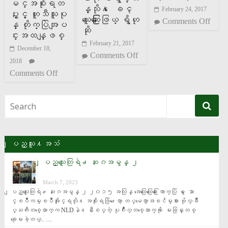
မင္အစိုးရတ
န္သို႔ ေခၚ
February 24, 2017
ပ္ႏွင့္ ဟူသီသူပု
ယူေဆြးေႏြးဖြယ္ ရွိဟု
Comments Off
န္ တုိက္ပြဲအျပ
ဆို
င္းအထန္ျဖစ္
February 21, 2017
December 18,
Comments Off
2018
Comments Off
ျပည္သူ႔အသံ
ျပည္သူေတြရဲ႕ ဆႏၵအမွန္ ၂
March 7, 2023
ျပည္သူေတြရဲ႕ ဆႏၵအမွန္ ၂ ၂၀၁၅ အလြန္ အေထြေထြေ႐ြးေကာက္ပြဲ မွ ေသာ
င္ၿပိဳကမ္းၿပိဳအႏိုင္ရလို႔ အစိုးရဖြဲ႕ေတာ့ တပ္မေတာ္အၿငိမ္းစား ဗိုလ္ခ်ဳ
ပ္ႀကီးတစ္ေယာက္က NLDနဲ႔ နီးစပ္တဲ့ ပုဂၢိဳလ္တစ္ေယာက္ကို ေမးခြန္းတစ္
ခုေမးခဲ့တယ္.. …