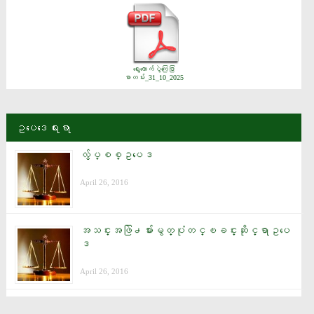
ရွေးကောက်ပွဲကြေငြာ
စာတမ်း_31_10_2025
ဥပေဒေရးရာ
လွ်ပ္စစ္ဥပေဒ
April 26, 2016
အသင္းအဖြဲ႕မ်ားမွတ္ပုံတင္ၿခင္းဆိုင္ရာဥပေ
ဒ
April 26, 2016