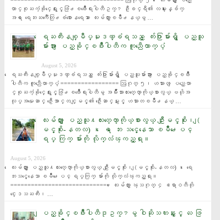
================================= ဩဂုတ္ ၅၊ ေလးမ်က္ႏွာ ျပည္ေ
ထာင္စုႀကံ့ခိုင္ေရးႏွင့္ဖြံ႕ၿဖိဳးေရးပါတီဥကၠ႒ ဦးခင္ရီ၏ လမ္းၫႊန္ခ်က္
အရ ေရေဘးႀကဳံေတြ႕ခံစားေနရေသာ ေလးမ်က္ႏွာၿမိဳ႕နယ္မွ …
ေရႀကီးနစ္ျမဳပ္မႈဒဏ္ခံရသည့္ ေက်း႐ြာမ်ားရွိ ျပည္သူ
မ်ားအား ျပည္ခိုင္ၿဖိဳးပါတီက ကူညီေထာက္ပံ့
August 5, 2026
ေရႀကီးနစ္ျမဳပ္မႈဒဏ္ခံရသည့္ ေက်း႐ြာမ်ားရွိ ျပည္သူမ်ားအား ျပည္ခိုင္ၿဖိဳး
ပါတီက ကူညီေထာက္ပံ့ ================= ဩဂုတ္ ၅၊ ဟသၤာတ ျပည္ေထာ
င္စုႀကံ့ခိုင္ေရးႏွင့္ဖြံ႕ၿဖိဳးေရးပါတီမွ အမ်ိဳးသားလႊတ္ေတာ္ကိုယ္စားလွယ္ ဗဟိုအ
လုပ္အမႈေဆာင္ ဦးေအာင္တင္ျမင့္၏ ဦးေဆာင္မႈႏွင့္ ဟသၤာတၿမိဳ႕နယ္ …
ေလးမ်က္ႏွာ ျပည္သူ႔လႊတ္ေတာ္ကိုယ္စားလွယ္ ဦးျမင့္စိုး၊ (ျ
မင့္စိုး-နတလ) ၊ ေရ ေဘး သင့္ေနေသာ ၿမိဳ႕ေပၚ
ရပ္ ကြက္ မ်ားကို လိုက္လံၾကည့္ရႈ။
August 5, 2026
ေလးမ်က္ႏွာ ျပည္သူ႔လႊတ္ေတာ္ကိုယ္စားလွယ္ ဦးျမင့္စိုး၊ (ျမင့္စိုး-နတလ) ၊ ေရေ
ဘးသင့္ေနေသာ ၿမိဳ႕ေပၚ ရပ္ကြက္ မ်ားကို လိုက္လံၾကည့္ရႈ။ 
============================= ေလးမ်က္ႏွာ ၾသဂုတ္ ၄ ဧရာဝတီတို
င္းေဒသႀကီး၊ …
ျပည္ခိုင္ၿဖိဳးပါတီဒုဥကၠ႒မွ ဝါဆိုသကၤန္းႏွင့္ လႉ ဖြ