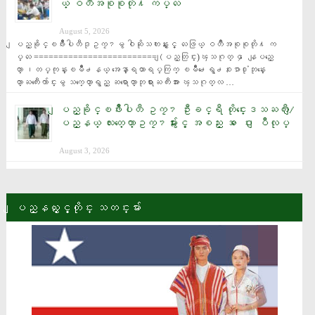
ယ္ ဝတၳဳအစုစုတို႔ ကပ္လႉ
August 5, 2026
ျပည္ခိုင္ၿဖိဳးပါတီဒုဥကၠ႒မွ ဝါဆိုသကၤန္းႏွင့္ လႉဖြယ္ ဝတၳဳအစုစုတို႔ က
ပ္လႉ ========================= (ျပည္တြင္း)ၾသဂုတ္ ၄ ေနျပည္ေ
တာ္ ၊တပ္ကုန္းၿမိဳ႕နယ္ အေနာ္ရထာရပ္ကြက္ ၿမိဳ႕ေရွ႕စႏၵာ႐ုံဘုန္းေ
တာ္ႀကီးေက်ာင္းမွ သက္ေတာ္ရွည္ ဆရာေတာ္ဘုရားႀကီးအား ၾသဂုတ္လ …
ျပည္ခိုင္ၿဖိဳးပါတီ ဥကၠ႒ ဦးခင္ရီ တိုင္းေဒသႀကီး/ျ
ပည္နယ္ လႊတ္ေတာ္ဥကၠ႒မ်ားႏွင့္ အစည္း အ ေဝး ျပဳလုပ္
August 3, 2026
ျပည္နယ္ႏွင့္တိုင္း သတင္းမ်ား