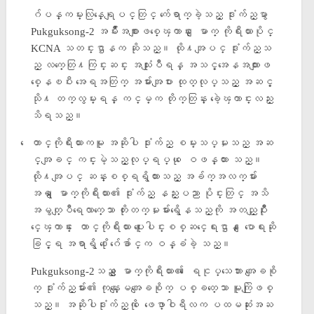
ဂ်ပန္ကမ္းလြန္ေရျပင္တြင္ က်ေရာက္ခဲ့သည့္ ဒံုးက်ည္မွာ
Pukguksong-2 အမ်ိဳးအစားျဖစ္ေၾကာင္း ေျမာက္ ကိုရီးယားပိုင္
KCNA သတင္းဌာနက ဆိုသည္။ ထို႔အျပင္ ဒံုးက်ည္သ
ည္ လက္ေတြ႔ကြင္းဆင္း အသံုးျပဳရန္ အသင့္အေနအထားျဖ
စ္ေနၿပီး အေရအတြက္ အမ်ားအျပား ထုတ္လုပ္သည့္ အဆင့္
သို႔ တက္လွမ္းရန္ ကင္မ္က တိုက္တြန္း ခဲ့ေၾကာင္းလည္း
သိရသည္။
ေတာင္ကိုရီးယားကမူ အဆိုပါ ဒံုးက်ည္ စမ္းသပ္မႈသည္ အဆ
င္အျခင္ ကင္းမဲ့သည့္လုပ္ရပ္ဟု ေဝဖန္ထား သည္။
ထို႔အျပင္ ဆန္းစစ္ရရွိထားသည့္ အခ်က္အလက္မ်ား
အရ ေျမာက္ကိုရီးယား၏ ဒံုးက်ည္ နည္းပညာ ပိုင္းတြင္ အသိ
အမွတ္ျပဳရေလာက္ေသာ တိုးတက္မႈမ်ားရွိေနသည္ကို အတည္ျပဳႏုိ
င္ေၾကာင္း ေတာင္ကိုရီးယား ပူးေပါင္းစစ္ဆင္ေရးဌာန ေျပာေရးဆို
ခြင့္ရ အရာရွိ ႐ိုေဂ်ေခ်ာင္က ဝန္ခံခဲ့ သည္။
Pukguksong-2သည္ ေျမာက္ကိုရီးယား၏ ေရငုပ္သေဘၤာ အေျခစို
က္ ဒံုးက်ည္မ်ား၏ ကုန္းေျမအေျခစိုက္ ပစ္ခတ္ေသာ မူကြဲျဖစ္
သည္။ အဆုိပါဒံုးက်ည္ကို ေဖေဖာ္ဝါရီလက ပထမဆံုးအႀ