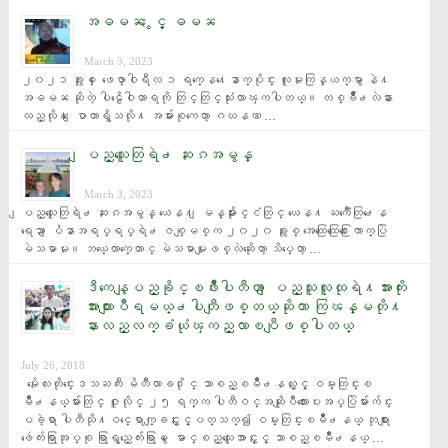
အဓမၼ ႏွင့္ ဓမၼ
March 3, 2023
၂၀၂၁ ခုႏွစ္ ေဖေဖာ္ဝါရီလ ၁ ရက္ေန႔ေနာက္ပိုင္း လူမႈကြန္ယက္မွာ နဲ႔ 
အဓမၼ ဆိုတဲ့ ပါဠိေဝါဟာရကို တြင္တြင္သုံးလာၾကပါတယ္။ တစ္ခ်ိဳ႕လဲနား
လည္လို႔ ေျပာတာရွိသလို႔ အမ်ားစုကေတာ့ ဂဃနဏ …
ျပည္သူေတြရဲ႕ ဆႏၵအမွန္
March 3, 2023
ျပည္သူေတြရဲ႕ ဆႏၵအမွန္ ယေန႔ ျမန္မာႏိုင္ငံတြင္ ယေန႔ ႀကဳံေတြ႕ေန
ရေသာ ျပႆနာအရပ္ရပ္ရဲ႕ ဇစ္ျမစ္က ၂၀၂၀ ခုႏွစ္ အေထြေထြေ႐ြးေကာက္ပြဲ 
မဲသမာမႈ။ ဘယ္ေလာက္ေတာင္ မဲသမာမႈျဖစ္လဲဆိုေတာ့ သိပ္ေတာ့ …
ဒီကေန့ျပည္ခုိင္ၿဖိဳးပါတီဟာ ျပည္သူလူထုရဲ႔အားကိုး
အားထားျပဳရမယ္႕ပါတီျဖစ္တယ္ဆိုတာ ကြၽန္မတို႔
နားလည္လက္ခံယုံၾကည္လာၿပီျဖစ္ပါတယ္
July 26, 2018
  မႏၲေလးတိုင္းေဒသႀကီး မိတီၴလာခ႐ိုင္ သာစည္ၿမိဳ႕နယ္ႏွင့္ ဝမ္းတြင္းၿ
မိဳ႕နယ္မ်ားတြင္ ဇူလိုင္ ၂၅ ရက္က ပါတီဝင္အဆိုျပဳလႊာေပးအပ္ပြဲမ်ားက်င္း
ပခဲ့ရာ ပါတီသို႔ဝင္ေရာက္ျခင္းႏွင့္ပတ္သက္၍ ဝမ္းတြင္းၿမိဳ႕နယ္ ဘုရားျ
ဖဴေက်းရြာအုပ္စု ရြာရွည္ေက်းရြာမွ ေမာင္စည္သူေအာင္ႏွင့္ သာစည္ၿမိဳ႕နယ္ …