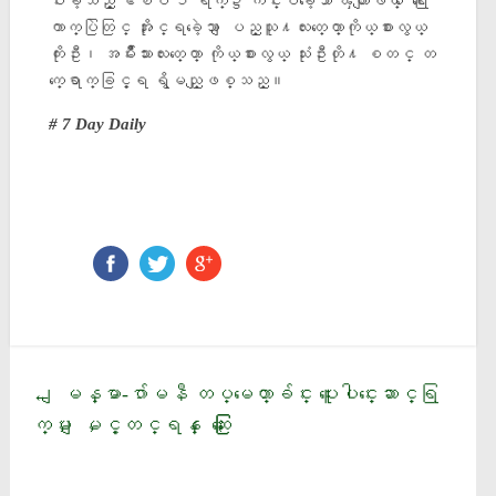
ပီးခဲ့သည့္ ဧၿပီ ၁ ရက္၌ က်င္းပခဲ့ေသာ ၾကားျဖတ္ ေရြးေ
ကာက္ပြဲတြင္ အႏုိင္ရခဲ့ေသာ ျပည္သူ႔လႊတ္ေတာ္ကိုယ္စားလွယ္
ကိုးဦး၊ အမ်ဳိးသားလႊတ္ေတာ္ ကိုယ္စားလွယ္ သံုးဦးတို႔ စတင္ တ
က္ေရာက္ခြင့္ရ ရွိမည္ျဖစ္သည္။
# 7 Day Daily
ျမန္မာ-ဂ်ာမနီ တပ္မေတာ္ခ်င္း ပူးေပါင္းေဆာင္ရြ
←
က္မႈ ျမႇင့္တင္ရန္ ေဆြးေႏြး