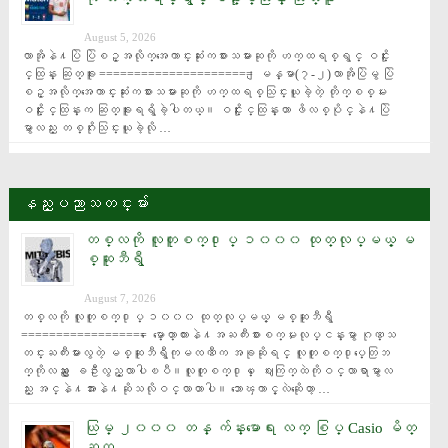
August 5, 2026
လာအိုနဲ႔ပြဲ ပြဲစဥ္အလိုက္အေကာင္းဆုံးကစားသမားဆုကို ဟက္ထရစ္ရွင္ ဝင္းႏို
င္ထြန္း ဆြတ္ခူး ====================== ျမန္မာ(၇-၂)လာအိုပြဲမွ ပြဲ
စဥ္အလိုက္အေကာင္းဆုံးကစားသမားဆုကို ဟက္ထရစ္သြင္းယူခဲ့တဲ့ တိုက္စစ္မႉး 
ဝင္းႏိုင္ထြန္းက ဆြတ္ခူးရရွိခဲ့ပါတယ္။ ဝင္းႏိုင္ထြန္းဟာ ဖိလစ္ပိုင္နဲ႔ပြဲ
မွာလည္း တစ္ဂိုးသြင္းယူခဲ့လို …
နည္းပညာသတင္းမ်ား
တစ္လကို လူတူစက္႐ုပ္ ၁၀၀၀ ထုတ္လုပ္မယ့္ မ
စ္ဆူဘီရွီ
August 7, 2026
တစ္လကို လူတူစက္႐ုပ္ ၁၀၀၀ ထုတ္လုပ္မယ့္ မစ္ဆူဘီရွီ 
================== ေမာ္ေတာ္ကားနဲ႔အႀကီးစားစက္မႈလုပ္ငန္းမွာ ဂုဏ္သ
တင္းႀကီးမားလွတဲ့ မစ္ဆူဘီရွီကုမၸဏီက အခုဆိုရင္ လူတူစက္႐ုပ္ေတြဘ
က္ကိုလည္း ေျခဦးလွည့္လာပါၿပီ။လူတူစက္႐ုပ္ ေဈးကြက္ထဲကိုဝင္လာရာမွာလ
ည္း အင္နဲ႔အားနဲ႔ဆိုသလိုဝင္လာတာပါ။ ဘာေၾကာင့္လဲဆိုေတာ့ …
ယြမ္ ၂၀၀၀ တန္ က်န္းမာေရး လက္ စြပ္ Casio မိတ္
ဆက္