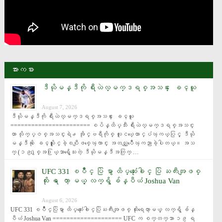
အားကစား
ဒီယိုမန္ဒီကို ရီးယဲလ္မက္ဒရစ္အသင္း ေခၚယူ
August 7, 2026
ဒီယိုမန္ဒီကို ရီးယဲလ္မက္ဒရစ္အသင္း ေခၚယူ 
======================= စပိန္ထိပ္သီး ရီးယဲလ္မက္ဒရစ္အသင္း
ဟာ လိုက္ပ္ဇစ္အသင္းရဲ႕ အိုင္ဗရီကိုစ္ လူငယ္ေတာင္ပံၾကယ္ပြင့္ ဒီယို
မန္ဒီကို ေခၚယူႏိုင္ခဲ့ၿပီျဖစ္ေၾကာင္း အတည္ျပဳေၾကညာခဲ့ပါတယ္။ အသ
က္ (၁၉)ႏွစ္အ႐ြယ္သာရွိေသးတဲ့ ဒီယိုမန္ဒီအတြက္ …
UFC 331 ၿပိဳင္ ပြဲ မွာ ထိပ္ဆုံးေခါင္ ပြဲ ႀကီးအျဖစ္
ထိုး ရ ေတာ့ မယ့္ လက္ရွိ ခ်န္ပီယံ ‌Joshua Van
August 6, 2026
UFC 331 ၿပိဳင္ပြဲမွာ ထိပ္ဆုံးေခါင္ပြဲႀကီးအျဖစ္ ထိုးရေတာ့မယ့္ လက္ရွိ ခ်န္
ပီယံ ‌Joshua Van ==================== UFC က စက္တက္ဘာ ၁၉ ရ