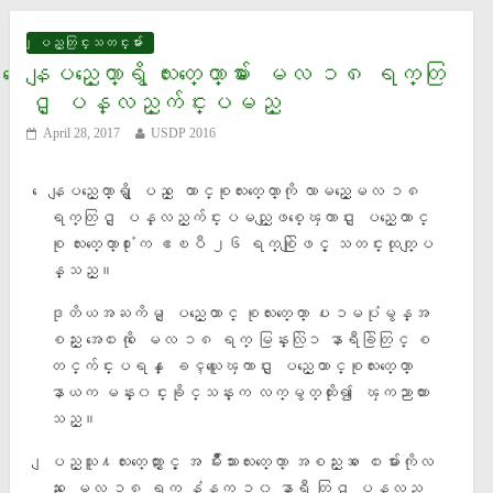
ျပည္တြင္းသတင္းမ်ား
ေနျပည္ေတာ္ရွိ လႊတ္ေတာ္မ်ား ေမလ ၁၈ ရက္တြ
င္ ျပန္လည္က်င္းပမည္
April 28, 2017
USDP 2016
ေနျပည္ေတာ္ရွိ ျပည္ ေထာင္စုလႊတ္ေတာ္ကို လာမည့္ေမလ ၁၈
ရက္တြင္ ျပန္လည္က်င္းပမည္ျဖစ္ေၾကာင္း ျပည္ေထာင္
စု လႊတ္ေတာ္႐ုံးက ဧၿပီ ၂၆ ရက္စြဲျဖင့္ သတင္းထုတ္ျပ
န္သည္။
ဒုတိယအႀကိမ္ ျပည္ေထာင္ စုလႊတ္ေတာ္ ပၪၥမပံုမွန္အ
စည္း အေ၀းကို ေမလ ၁၈ ရက္ မြန္းလြဲ၁ နာရီခြဲတြင္ စ
တင္က်င္းပရန္ ေခၚယူေၾကာင္း ျပည္ေထာင္စုလႊတ္ေတာ္
နာယက မန္း၀င္းခိုင္သန္းက လက္မွတ္ထုိး၍ ေၾကညာထား
သည္။
ျပည္သူ႔လႊတ္ေတာ္ႏွင့္ အ မ်ိဳးသားလႊတ္ေတာ္ အစည္းအ ေ၀းမ်ားကိုလ
ည္း ေမလ ၁၈ ရက္ နံနက္ ၁၀ နာရီ တြင္ ျပန္လည္