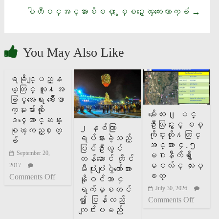
ပါတီဝင္အင္အားစိစစ္ ႏွစ္စဥ္ေၾကးေကာက္ခံ
→
You May Also Like
ရခိုင္ျပည္န
ယ္တြင္ လူ႔အ
ခြင့္အေရး ခ်ိဳးေဖာ
က္မႈမ်ားကို ေ
မႏၲေလး၊ ျပင္
ဒၚေအာင္ဆန္း
ဦးလြင္ႏွင့္ စစ္
၂ နှစ်ကြာ
စုၾကည္႐ႈတ္
ကိုင္းတို႔တြင္
ရပ်နားခဲ့သည့်
ခ်
အင္အား ၄.၅
ပြင်ဦးလွင်
September 20,
မဂၢနီက်ဴရွိ ေျ
တန်ဆောင် တိုင်
မငလ်င္ လႈပ္
2017
မီးပုံးပျံပွဲတော်အား
ခတ္
Comments Off
နိုဝင်ဘာ ၄
ရက်မှစတင်
July 30, 2026
၍ ပြန်လည်
Comments Off
ကျင်းပမည်