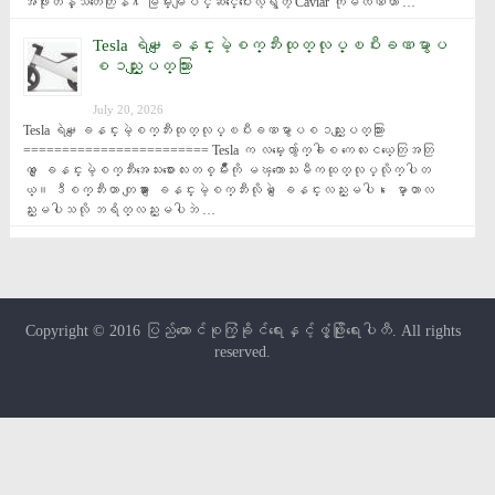
အဖိုးတန္သတၱဳေတြနဲ႔ မြမ္းမံျပင္ဆင္ေပးေလ့ရွိတဲ့ Caviar ကုမၸဏီဟာ …
Tesla ရဲ႕‌ေျခနင္းမဲ့စက္ဘီးထုတ္လုပ္ၿပီးခဏမွာပ
စၥည္းျပတ္သြား
July 20, 2026
Tesla ရဲ႕‌ေျခနင္းမဲ့စက္ဘီးထုတ္လုပ္ၿပီးခဏမွာပစၥည္းျပတ္သြား 
======================== Tesla က လမ္းေလွ်ာက္ခါစ ကေလးငယ္ေတြအတြ
က္ ေျခနင္းမဲ့စက္ဘီးအေသးစားေလးတစ္မ်ိဳးကို မၾကာေသးမီကထုတ္လုပ္လိုက္ပါတ
ယ္။ ဒီစက္ဘီးဟာ တျခား ေျခနင္းမဲ့စက္ဘီးလိုပဲ ေျခနင္းလည္းမပါ၊ ေမာ္တာလ
ည္းမပါသလို ဘရိတ္လည္းမပါဘဲ …
Copyright © 2016
ပြည်ထောင်စုကြံ့ခိုင်ရေးနှင့်ဖွံ့ဖြိုးရေးပါတီ
. All rights
reserved.