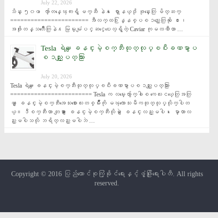
July 22, 2026
သိန္း ၅၀၀ ေက်ာ္တန္ေၾကးရွိ မက္ဆီ နဲ႔ ေရာ္နယ္ဒို ဖုန္းေတြ မိတ္ဆက္ 
======================= အီလက္ထ႐ြန္နစ္ပစၥည္းေတြကို ေ႐ႊ၊ 
အဖိုးတန္သတၱဳေတြနဲ႔ မြမ္းမံျပင္ဆင္ေပးေလ့ရွိတဲ့ Caviar ကုမၸဏီဟာ …
Tesla ရဲ႕‌ေျခနင္းမဲ့စက္ဘီးထုတ္လုပ္ၿပီးခဏမွာပ
စၥည္းျပတ္သြား
July 20, 2026
Tesla ရဲ႕‌ေျခနင္းမဲ့စက္ဘီးထုတ္လုပ္ၿပီးခဏမွာပစၥည္းျပတ္သြား 
======================== Tesla က လမ္းေလွ်ာက္ခါစ ကေလးငယ္ေတြအတြ
က္ ေျခနင္းမဲ့စက္ဘီးအေသးစားေလးတစ္မ်ိဳးကို မၾကာေသးမီကထုတ္လုပ္လိုက္ပါတ
ယ္။ ဒီစက္ဘီးဟာ တျခား ေျခနင္းမဲ့စက္ဘီးလိုပဲ ေျခနင္းလည္းမပါ၊ ေမာ္တာလ
ည္းမပါသလို ဘရိတ္လည္းမပါဘဲ …
Copyright © 2016
ပြည်ထောင်စုကြံ့ခိုင်ရေးနှင့်ဖွံ့ဖြိုးရေးပါတီ
. All rights
reserved.