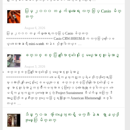
ယြမ္ ၂၀၀၀ တန္ က်န္းမာေရး လက္ စြပ္ Casio မိတ္
ဆက္
August 6, 2026
ယြမ္ ၂၀၀၀ တန္ က်န္းမာေရးလက္စြပ္ Casio မိတ္ဆက္ 
======================= Casio CRW-H001M-8 က လက္စြပ္ဆိုေပမ
ယ့္ အေသးစားနာရီ mini-watch ေလးနဲ႔ ပိုတူပါတယ္။ …
ေခတ္သစ္ စစ္ ပြဲ ကိုေျပာင္းလဲေပးႏိုင္မယ့္ေမာင္းသူမဲ့ယာဥ္
August 3, 2026
ေခတ္သစ္စစ္ပြဲကိုေျပာင္းလဲေပးႏိုင္မယ့္ေမာင္းသူမဲ့ယာဥ္ 
===================== အေမရိကန္ၾကည္းတပ္ရဲ႕တိုက္ခိုက္ေရးစြ
မ္းပကားကို တိုးျမႇင့္ေပးႏိုင္ေစမယ့္အျပင္ ေခတ္သစ္စစ္ပြဲကိုပါေျပာင္းလဲေပးႏိုင္မ
ယ့္ ေမာင္းသူမဲ့ယာဥ္တစ္မ်ိဳးကမၾကာခင္ထြက္ေပၚလာေတာ့မွာျဖစ္ပါတယ္။ အေ
မရိကန္ၾကည္းတပ္ကေဖာ္ေဆာင္တဲ့ Project Sustainment စီမံကိန္းအတြက္ ဒီ
ယာဥ္ေတြကိုဖန္တီးထုတ္ လုပ္ေပးခြင့္ရသြားသူက American Rheinmetall ျဖစ္ပါ
တယ္။ …
သိန္း ၅၀၀ ေက်ာ္တန္ေၾကးရွိ မက္ဆီ နဲ႔ ေရာ္နယ္ဒို
ဖုန္းေတြ မိတ္ဆက္