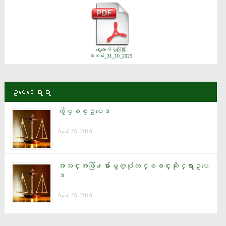
ရွေးကောက်ပွဲကြေငြာ
စာတမ်း_31_10_2025
ဥပေဒေရးရာ
လွ်ပ္စစ္ဥပေဒ
April 26, 2016
အသင္းအဖြဲ႕မ်ားမွတ္ပုံတင္ၿခင္းဆိုင္ရာဥပေ
ဒ
April 26, 2016