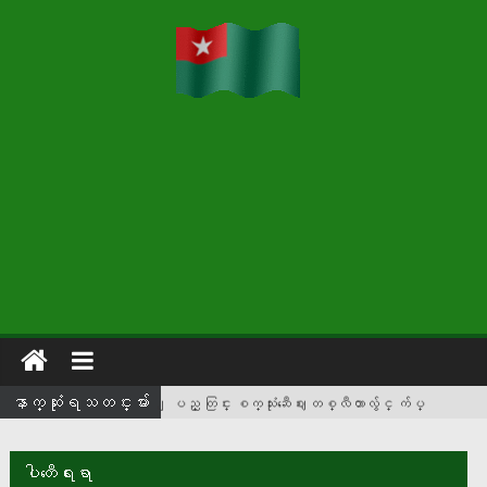
ေနာက္ဆံုးရသတင္းမ်ား
ျပည္ တြင္း စက္သုံးဆီေဈး တစ္လီတာလွ်င္ က်ပ္
၁၇၀ မွ ၂၆၅ အထိ ျမင့္တက္
တစ္လကို လူတူစက္႐ုပ္ ၁၀၀၀ ထုတ္လုပ္မယ့္ မစ္ဆူဘီရွီ
ပါတီေရးရာ