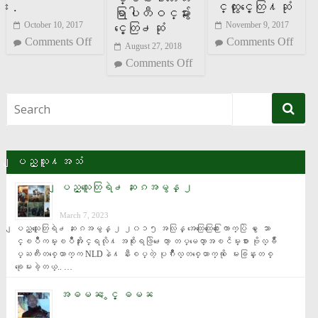
း.
င္ထုႏွင့္ေတြ႔ဆံု
ရြာပါတီဝင္မ်ားႏွ
October 10, 2017
November 9, 2017
င့္ေတြ႕ဆံု
Comments Off
Comments Off
August 27, 2018
Comments Off
ျပည္သူ႔အသံ
ျပည္သူေတြရဲ႕ ဆႏၵအမွန္ ၂
March 7, 2023
ျပည္သူေတြရဲ႕ ဆႏၵအမွန္ ၂ ၂၀၁၅ အလြန္ အေထြေထြေ႐ြးေကာက္ပြဲ မွ ေသာ
င္ၿပိဳကမ္းၿပိဳအႏိုင္ရလို႔ အစိုးရဖြဲ႕ေတာ့ တပ္မေတာ္အၿငိမ္းစား ဗိုလ္ခ်ဳ
ပ္ႀကီးတစ္ေယာက္က NLDနဲ႔ နီးစပ္တဲ့ ပုဂၢိဳလ္တစ္ေယာက္ကို ေမးခြန္းတစ္
ခုေမးခဲ့တယ္.. …
အဓမၼ ႏွင့္ ဓမၼ