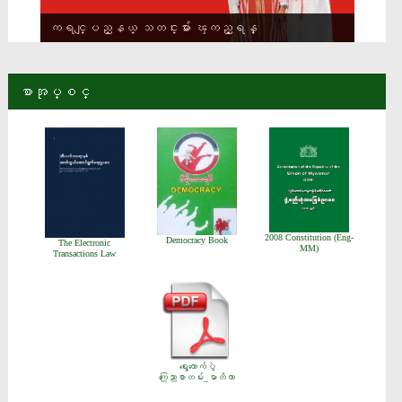
ကရင္ျပည္နယ္ သတင္းမ်ား ၾကည့္ရန္
စာအုပ္စင္
2008 Constitution (Eng-
Democracy Book
The Electronic
MM)
Transactions Law
ရွေးကောက်ပွဲ
ကြေညာစာတမ်း_မာတိကာ