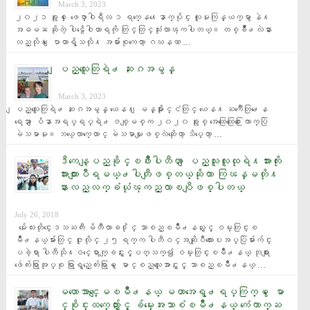
March 3, 2023
၂၀၂၁ ခုႏွစ္ ေဖေဖာ္ဝါရီလ ၁ ရက္ေန႔ေနာက္ပိုင္း လူမႈကြန္ယက္မွာ နဲ႔ 
အဓမၼ ဆိုတဲ့ ပါဠိေဝါဟာရကို တြင္တြင္သုံးလာၾကပါတယ္။ တစ္ခ်ိဳ႕လဲနား
လည္လို႔ ေျပာတာရွိသလို႔ အမ်ားစုကေတာ့ ဂဃနဏ …
ျပည္သူေတြရဲ႕ ဆႏၵအမွန္
March 3, 2023
ျပည္သူေတြရဲ႕ ဆႏၵအမွန္ ယေန႔ ျမန္မာႏိုင္ငံတြင္ ယေန႔ ႀကဳံေတြ႕ေန
ရေသာ ျပႆနာအရပ္ရပ္ရဲ႕ ဇစ္ျမစ္က ၂၀၂၀ ခုႏွစ္ အေထြေထြေ႐ြးေကာက္ပြဲ 
မဲသမာမႈ။ ဘယ္ေလာက္ေတာင္ မဲသမာမႈျဖစ္လဲဆိုေတာ့ သိပ္ေတာ့ …
ဒီကေန့ျပည္ခုိင္ၿဖိဳးပါတီဟာ ျပည္သူလူထုရဲ႔အားကိုး
အားထားျပဳရမယ္႕ပါတီျဖစ္တယ္ဆိုတာ ကြၽန္မတို႔
နားလည္လက္ခံယုံၾကည္လာၿပီျဖစ္ပါတယ္
July 26, 2018
  မႏၲေလးတိုင္းေဒသႀကီး မိတီၴလာခ႐ိုင္ သာစည္ၿမိဳ႕နယ္ႏွင့္ ဝမ္းတြင္းၿ
မိဳ႕နယ္မ်ားတြင္ ဇူလိုင္ ၂၅ ရက္က ပါတီဝင္အဆိုျပဳလႊာေပးအပ္ပြဲမ်ားက်င္း
ပခဲ့ရာ ပါတီသို႔ဝင္ေရာက္ျခင္းႏွင့္ပတ္သက္၍ ဝမ္းတြင္းၿမိဳ႕နယ္ ဘုရားျ
ဖဴေက်းရြာအုပ္စု ရြာရွည္ေက်းရြာမွ ေမာင္စည္သူေအာင္ႏွင့္ သာစည္ၿမိဳ႕နယ္ …
မဟာေအာင္ေျမၿမိဳ႕နယ္ မဟာအေရွ႕ရပ္ကြက္မွ ေမာ
င္စုိင္းထက္ေက်ာ္ႏွင့္ ခ်မ္းေအးသာစံၿမိဳ႕နယ္ ကံေကာက္ႀ