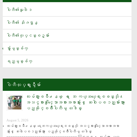
UFC 331 ၿပိဳင္ ပြဲ မွာ ထိပ္ဆုံးေခါင္ ပြဲ ႀကီးအျဖစ္ ထိုး ရ ေတာ့ မယ့္ လက္ရွိ
ပါတီ၏မူ၀ါဒ
ခ်န္ပီယံ ‌Joshua Van
ယြမ္ ၂၀၀၀ တန္ က်န္းမာေရး လက္ စြပ္ Casio မိတ္ဆက္
ပါတီ၏ သႏိၷဌာန္
ႏိုင္ငံေတာ္သမၼတ ထိုင္းႏိုင္ငံသို႔ ေရာက္ရွိ
ပါတီ၏လုပ္ငန္းစဥ္မ်ား
ေလ့က်င့္ေရး ဝတ္စုံ အ တြ က္ ေပါင္ သန္း ၂၀ တန္ စ ပြ န္ဆာ စာခ်ဳပ္ကို မ
န္ယူ ခ်ဳပ္ဆို
ေမွ်ာ္မွန္းခ်က္
ျမန္မာ့လက္ေ႐ြးစင္ အမ်ိဳးသားအသင္းႏွင့္ အမ်ိဳးသမီးအသင္းတို႔ ကြင္း သြင္း ျခ
ရည္မွန္းခ်က္
င္းခတ္ကစားနည္း၌ ေငြ တံဆိပ္ဆုမ်ားအသီးသီး ဆြတ္ခူး
ေလးမ်က္ႏွာၿမိဳ႕နယ္ ေရ ေဘး ကယ္ဆယ္ေရးစခန္းသို႔ အသင့္စားသုံးႏိုင္ေသာအစား
အစာမ်ားႏွင့္ ေဆးဝါးပစၥည္းမ်ားအား ျပည္ခိုင္ၿဖိဳးပါတီမွ လႉဒါန္း
ပါတီလႈပ္ရွားမွဳမ်ား
ေရႀကီးနစ္ျမဳပ္မႈဒဏ္ခံရသည့္ ေက်း႐ြာမ်ားရွိ ျပည္သူမ်ားအား ျပည္ခိုင္ၿဖိဳး
ေလးမ်က္ႏွာၿမိဳ႕နယ္ ေရ ေဘး ကယ္ဆယ္ေရးစခန္းသို႔
ပါတီက ကူညီေထာက္ပံ့
အသင့္စားသုံးႏိုင္ေသာအစားအစာမ်ားႏွင့္ ေဆးဝါးပစၥည္းမ်ားအား ျ
ဒီယိုမန္ဒီကို ရီးယဲလ္မက္ဒရစ္အသင္း ေခၚယူ
ပည္ခိုင္ၿဖိဳးပါတီမွ လႉဒါန္း
August 5, 2026
ေလးမ်က္ႏွာၿမိဳ႕နယ္ ေရေဘးကယ္ဆယ္ေရးစခန္းသို အသင့္စားသုံးႏိုင္ေသာအစားအစာ
မ်ားႏွင့္ ေဆးဝါးပစၥည္းမ်ားအား ျပည္ခိုင္ၿဖိဳးပါတီမွ လႉဒါန္း 