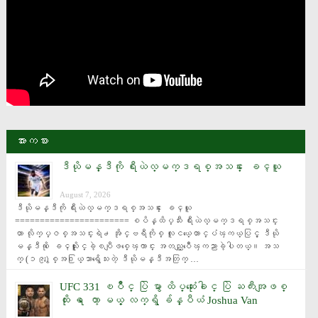
အားကစား
ဒီယိုမန္ဒီကို ရီးယဲလ္မက္ဒရစ္အသင္း ေခၚယူ
August 7, 2026
ဒီယိုမန္ဒီကို ရီးယဲလ္မက္ဒရစ္အသင္း ေခၚယူ 
======================= စပိန္ထိပ္သီး ရီးယဲလ္မက္ဒရစ္အသင္း
ဟာ လိုက္ပ္ဇစ္အသင္းရဲ႕ အိုင္ဗရီကိုစ္ လူငယ္ေတာင္ပံၾကယ္ပြင့္ ဒီယို
မန္ဒီကို ေခၚယူႏိုင္ခဲ့ၿပီျဖစ္ေၾကာင္း အတည္ျပဳေၾကညာခဲ့ပါတယ္။ အသ
က္ (၁၉)ႏွစ္အ႐ြယ္သာရွိေသးတဲ့ ဒီယိုမန္ဒီအတြက္ …
UFC 331 ၿပိဳင္ ပြဲ မွာ ထိပ္ဆုံးေခါင္ ပြဲ ႀကီးအျဖစ္
ထိုး ရ ေတာ့ မယ့္ လက္ရွိ ခ်န္ပီယံ ‌Joshua Van