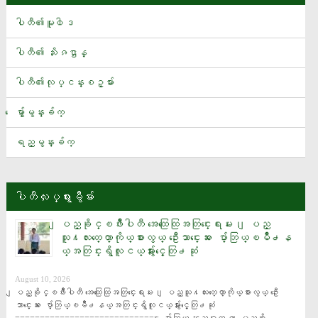
ဧရာဝတီတိုင္းေဒသႀကီးလႊတ္ေတာ္ ဥကၠ႒ အမ်ိဳးသားလႊတ္ေတာ္ကိုယ္စားလွယ္မ်ားႏွင့္
အမ်ိဳးသားလႊတ္ေတာ္႐ုံးဝန္ထမ္းမိသားစုမ်ားမွ ဧရာဝတီတိုင္းေဒသႀကီး ေရေဘးသ
ပါတီ၏မူ၀ါဒ
င့္ျပည္သူမ်ားအတြက္ ဆန္အိတ္(၂၀၀) ေထာက္ပံ့လႉဒါန္းျခင္းအခမ္းအနား
ပါတီ၏ သႏိၷဌာန္
သို႔ တက္ေရာက္
ျပည္ခိုင္ၿဖိဳးပါတီ အေထြေထြအတြင္းေရးမႉး လူငယ္အဖြဲ႕အစည္းမ်ားမွ လူင
ပါတီ၏လုပ္ငန္းစဥ္မ်ား
ယ္မ်ားႏွင့္ေတြ႕ဆုံ
ေမွ်ာ္မွန္းခ်က္
ေဟာင္ေကာင္မွာ အသက္ ၁၆ ႏွစ္ေအာက္ကေလးေတြကို ဆိုရွယ္မီဒီယာအသုံးျပဳခြင့္တားျ
မစ္ဖို႔ စီစဥ္ေန
ရည္မွန္းခ်က္
ဒီယိုမန္ဒီကို ရီးယဲလ္မက္ဒရစ္အသင္း ေခၚယူ
ျပည္ တြင္း စက္သုံးဆီေဈး တစ္လီတာလွ်င္ က်ပ္ ၁၇၀ မွ ၂၆၅ အထိ ျမင့္
ပါတီလႈပ္ရွားမွဳမ်ား
တက္
တစ္လကို လူတူစက္႐ုပ္ ၁၀၀၀ ထုတ္လုပ္မယ့္ မစ္ဆူဘီရွီ
ျပည္ခိုင္ၿဖိဳးပါတီ အေထြေထြအတြင္းေရးမႉး၊ ျပည္
သူ႔လႊတ္ေတာ္ကိုယ္စားလွယ္ ဦးေသာင္းေအး ေပ်ာ္ဘြယ္ၿမိဳ႕န
UFC 331 ၿပိဳင္ ပြဲ မွာ ထိပ္ဆုံးေခါင္ ပြဲ ႀကီးအျဖစ္ ထိုး ရ ေတာ့ မယ့္ လက္ရွိ
ယ္အတြင္းရွိလူငယ္မ်ားႏွင့္ေတြ႕ဆုံ
ခ်န္ပီယံ ‌Joshua Van
August 10, 2026
ျမန္မာ့႐ိုးရာလက္ေဝွ႔ ကမာၻ႔ခ်န္ပီယံၿပိဳင္ပြဲတြင္ ႏိုင္ဝင္းထြန္း ေ႐ႊ
ျပည္ခိုင္ၿဖိဳးပါတီ အေထြေထြအတြင္းေရးမႉး၊ ျပည္သူ႔လႊတ္ေတာ္ကိုယ္စားလွယ္ ဦးေ
ခါးပတ္ခ်န္ပီယံဆြတ္ခူးၿပီး ထြန္းမင္းေအာင္ႏွင့္ရာမန္တို႔သေရက်
သာင္းေအး ေပ်ာ္ဘြယ္ၿမိဳ႕နယ္အတြင္းရွိလူငယ္မ်ားႏွင့္ေတြ႕ဆုံ 