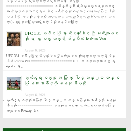
ဒီယိုမန္ဒီကို ရီးယဲလ္မက္ဒရစ္အသင္း ေခၚယူ 
======================= စပိန္ထိပ္သီး ရီးယဲလ္မက္ဒရစ္အသင္း
ဟာ လိုက္ပ္ဇစ္အသင္းရဲ႕ အိုင္ဗရီကိုစ္ လူငယ္ေတာင္ပံၾကယ္ပြင့္ ဒီယို
မန္ဒီကို ေခၚယူႏိုင္ခဲ့ၿပီျဖစ္ေၾကာင္း အတည္ျပဳေၾကညာခဲ့ပါတယ္။ အသ
က္ (၁၉)ႏွစ္အ႐ြယ္သာရွိေသးတဲ့ ဒီယိုမန္ဒီအတြက္ …
UFC 331 ၿပိဳင္ ပြဲ မွာ ထိပ္ဆုံးေခါင္ ပြဲ ႀကီးအျဖစ္
ထိုး ရ ေတာ့ မယ့္ လက္ရွိ ခ်န္ပီယံ ‌Joshua Van
August 6, 2026
UFC 331 ၿပိဳင္ပြဲမွာ ထိပ္ဆုံးေခါင္ပြဲႀကီးအျဖစ္ ထိုးရေတာ့မယ့္ လက္ရွိ ခ်န္
ပီယံ ‌Joshua Van ==================== UFC က စက္တက္ဘာ ၁၉ ရ
က္ေန႔မွာ …
ေလ့က်င့္ေရး ဝတ္စုံ အ တြ က္ ေပါင္ သန္း ၂၀ တန္ စ
ပြ န္ဆာ စာခ်ဳပ္ကို မန္ယူ ခ်ဳပ္ဆို
August 6, 2026
ေလ့က်င့္ေရး ဝတ္စုံအတြက္ ေပါင္ သန္း ၂၀ တန္ စပြန္ဆာ စာခ်ဳပ္ကို မန္ယူ 
ခ်ဳပ္ဆို ================= မန္ယူအသင္းဟာ ေလ့က်င့္ေရး၀တ္စုံစပြန္
ဆာအျဖစ္ Betway နဲ႔ …