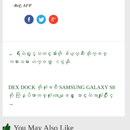
-Ref; AFP
ရီးယဲလ္ႏွင့္သတင္းမ်ားကို ခ်ယ္လ္ဆီး တိုက္စစ္
←
ကစားသမား ဟက္ဇက္ ျငင္းဆို
DEX DOCK ကိုသံုးၿပီး SAMSUNG GALAXY S8
ကို ကြန္ပ်ဴတာတစ္လံုး အေနျဖင့္ ေျပာင္းလဲအသံုးျပဳႏိုင္
→
You May Also Like