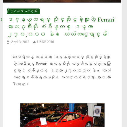
ႏိုင္ငံတကာသတင္းမ်ား
ေဒၚနယ္ထရမ့္ ပိုင္ဆိုင္ခဲ့ဖူးတဲ့ Ferrari
ကားတစ္စီးကို စံခ်ိန္တင္ ေဒၚလာ
၂၇၀,၀၀၀ နဲ႔ ေလလံတင္ေရာင္းခ်
April 3, 2017
USDP 2016
အေမရိကန္ သမၼတ ေဒၚနယ္ထရမ့္ ပိုင္ဆိုင္ခဲ့ဖူး
တဲ့ အနီေရာင္ Ferrari ကားတစ္စီးကို ယခုသီတင္းပတ္ အတြ
င္းမွာပဲ စံခ်ိန္တင္ ေဒၚလာ ၂၇၀,၀၀၀ နဲ႔ ေလလံ
တင္ေရာင္းခ်ခဲ့ရတယ္လို႔ သတင္းတစ္ရပ္မွာ ေဖာ္ျပ ထား
ပါတယ္။