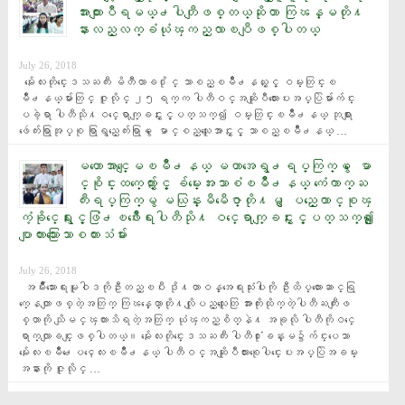
အားထားျပဳရမယ္႕ပါတီျဖစ္တယ္ဆိုတာ ကြၽန္မတို႔
နားလည္လက္ခံယုံၾကည္လာၿပီျဖစ္ပါတယ္
July 26, 2018
  မႏၲေလးတိုင္းေဒသႀကီး မိတီၴလာခ႐ိုင္ သာစည္ၿမိဳ႕နယ္ႏွင့္ ဝမ္းတြင္းၿ
မိဳ႕နယ္မ်ားတြင္ ဇူလိုင္ ၂၅ ရက္က ပါတီဝင္အဆိုျပဳလႊာေပးအပ္ပြဲမ်ားက်င္း
ပခဲ့ရာ ပါတီသို႔ဝင္ေရာက္ျခင္းႏွင့္ပတ္သက္၍ ဝမ္းတြင္းၿမိဳ႕နယ္ ဘုရားျ
ဖဴေက်းရြာအုပ္စု ရြာရွည္ေက်းရြာမွ ေမာင္စည္သူေအာင္ႏွင့္ သာစည္ၿမိဳ႕နယ္ …
မဟာေအာင္ေျမၿမိဳ႕နယ္ မဟာအေရွ႕ရပ္ကြက္မွ ေမာ
င္စုိင္းထက္ေက်ာ္ႏွင့္ ခ်မ္းေအးသာစံၿမိဳ႕နယ္ ကံေကာက္ႀ
ကီးရပ္ကြက္မွ မယြန္းမီမီေဇာ္တုိ႔မွ ျပည္ေထာင္စုၾ
ကံ့ခုိင္ေရးႏွင့္ဖြံ႕ၿဖိဳးေရးပါတီသုိ႔ ဝင္ေရာက္ျခင္းႏွင့္ပတ္သက္၍ ​ေျ
ပာျကားသြား​ေသာစကားသံမ်ား
July 26, 2018
  အမ်ဳိးသားေရးမူဝါဒကိုဦးတည္ၿပီး ဒို႔တာဝန္အေရးသံုးပါးကို ဦးထိပ္ထားေဆာင္ရြ
က္ေနတာျဖစ္တဲ့အတြက္ ကြၽန္ေတာ္တို႔လိုျပည္သူေတြ အားကိုးထိုက္တဲ့ပါတီႀကီးျဖ
စ္တာကို သိျမင္ၾကားသိရတဲ့အတြက္ ယံုၾကည္စိတ္နဲ႔ အခုလို ပါတီကိုဝင္ေ
ရာက္လာျခင္းျဖစ္ပါတယ္​။ မႏၲေလးတိုင္းေဒသႀကီး ပါတီ႐ံုးခန္းမ၌က်င္းပေသာ 
မႏၲေလးၿမိဳ႕ေပၚေလးၿမိဳ႕နယ္ ပါတီဝင္အဆုိျပဳလႊာစုေပါင္းေပးအပ္ပြဲအခမ္း
အနားကုိ ဇူလိုင္ …