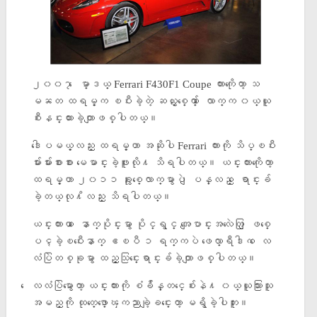
၂၀၀၇ ေမာ္ဒယ္ Ferrari F430F1 Coupe ကားကိုေတာ့ သ
မၼတ ထရမ့္က ၿပီးခဲ့တဲ့ ဆယ္ႏွစ္ေက်ာ္ ေလာက္က ၀ယ္ယူ
စီးနင္းထားခဲ့တာျဖစ္ပါတယ္။
ဒါေပမယ့္လည္း ထရမ့္ဟာ အဆိုပါ Ferrari ကားကို သိပ္ၿပီး
မ်ားမ်ားစားစား မေမာင္းခဲ့ဖူးလို႔ သိရပါတယ္။ ယင္းကားကိုေတာ့
ထရမ့္ဟာ ၂၀၁၁ ခုႏွစ္ေလာက္မွာပဲ ျပန္လည္ ေရာင္းခ်
ခဲ့တယ္လု႔ိလည္း သိရပါတယ္။
ယင္းကားဟာ ေနာက္ပုိင္းမွာ ပိုင္ရွင္ အေျပာင္းအလဲေတြ ျဖစ္ေ
ပၚခဲ့ၿပီးေနာက္ ဧၿပီ ၁ ရက္ကပဲ ဖေလာ္ရီဒါက ေလ
လံပြဲတစ္ခုမွာ ထည့္သြင္းေရာင္းခ်ခဲ့တာျဖစ္ပါတယ္။
ေလလံပြဲမွာေတာ့ ယင္းကားကို စံခ်ိန္တင္ေစ်းနဲ႔ ၀ယ္ယူသြားသူ
အမည္ကို ထုတ္ေဖာ္ေၾကညာခဲ့ျခင္းေတာ့ မရွိခဲ့ပါဘူး။