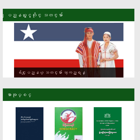
ျပည္နယ္ႏွင့္တိုင္း သတင္းမ်ား
ခ်င္းျပည္နယ္ သတင္းမ်ား ၾကည့္ရန္
စာအုပ္စင္