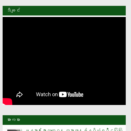
သီချင်း
အားကစား
ျမန္မာ့႐ိုးရာလက္ေဝွ႔ ကမာၻ႔ခ်န္ပီယံၿပိဳင္ပြဲတြ