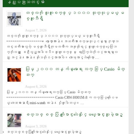
နည္းပညာသတင္းမ်ား
တစ္လကို လူတူစက္႐ုပ္ ၁၀၀၀ ထုတ္လုပ္မယ့္ မ
စ္ဆူဘီရွီ
August 7, 2026
တစ္လကို လူတူစက္႐ုပ္ ၁၀၀၀ ထုတ္လုပ္မယ့္ မစ္ဆူဘီရွီ 
================== ေမာ္ေတာ္ကားနဲ႔အႀကီးစားစက္မႈလုပ္ငန္းမွာ ဂုဏ္သ
တင္းႀကီးမားလွတဲ့ မစ္ဆူဘီရွီကုမၸဏီက အခုဆိုရင္ လူတူစက္႐ုပ္ေတြဘ
က္ကိုလည္း ေျခဦးလွည့္လာပါၿပီ။လူတူစက္႐ုပ္ ေဈးကြက္ထဲကိုဝင္လာရာမွာလ
ည္း အင္နဲ႔အားနဲ႔ဆိုသလိုဝင္လာတာပါ။ ဘာေၾကာင့္လဲဆိုေတာ့ …
ယြမ္ ၂၀၀၀ တန္ က်န္းမာေရး လက္ စြပ္ Casio မိတ္
ဆက္
August 6, 2026
ယြမ္ ၂၀၀၀ တန္ က်န္းမာေရးလက္စြပ္ Casio မိတ္ဆက္ 
======================= Casio CRW-H001M-8 က လက္စြပ္ဆိုေပမ
ယ့္ အေသးစားနာရီ mini-watch ေလးနဲ႔ ပိုတူပါတယ္။ …
ေခတ္သစ္ စစ္ ပြဲ ကိုေျပာင္းလဲေပးႏိုင္မယ့္ေမာင္းသူမဲ့ယာဥ္
August 3, 2026
ေခတ္သစ္စစ္ပြဲကိုေျပာင္းလဲေပးႏိုင္မယ့္ေမာင္းသူမဲ့ယာဥ္ 