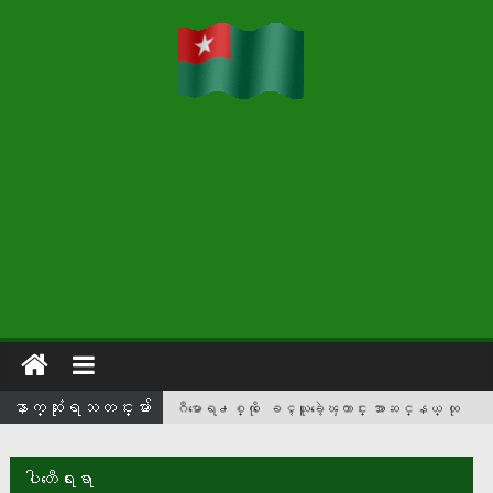
ေနာက္ဆံုးရသတင္းမ်ား
ျပည္ခိုင္ၿဖိဳးပါတီ အေထြေထြအတြင္းေရးမႉး၊ ျပည္
သူ႔လႊတ္ေတာ္ကိုယ္စားလွယ္ ဦးေသာင္းေအး ေပ်ာ္ဘြယ္ၿ
မိဳ႕နယ္အတြင္းရွိလူငယ္မ်ားႏွင့္ေတြ႕ဆုံ
ပါတီေရးရာ