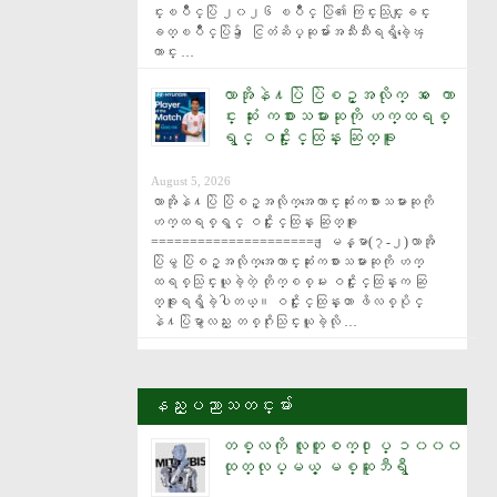
င္းၿပိဳင္ပြဲ ၂၀၂၆ ၿပိဳင္ ပြဲ၏ ကြင္းသြင္းျခင္း
ခတ္ၿပိဳင္ပြဲ၌ ေငြတံဆိပ္ဆုမ်ားအသီးသီးရရွိခဲ့ေၾ
ကာင္း …
လာအိုနဲ႔ပြဲ ပြဲစဥ္အလိုက္ အ ေကာ
င္း ဆုံး ကစားသမားဆုကို ဟက္ထရစ္
ရွင္ ဝင္းႏိုင္ထြန္း ဆြတ္ခူး
August 5, 2026
လာအိုနဲ႔ပြဲ ပြဲစဥ္အလိုက္အေကာင္းဆုံးကစားသမားဆုကို 
ဟက္ထရစ္ရွင္ ဝင္းႏိုင္ထြန္း ဆြတ္ခူး 
====================== ျမန္မာ(၇-၂)လာအို
ပြဲမွ ပြဲစဥ္အလိုက္အေကာင္းဆုံးကစားသမားဆုကို ဟက္
ထရစ္သြင္းယူခဲ့တဲ့ တိုက္စစ္မႉး ဝင္းႏိုင္ထြန္းက ဆြ
တ္ခူးရရွိခဲ့ပါတယ္။ ဝင္းႏိုင္ထြန္းဟာ ဖိလစ္ပိုင္
နဲ႔ပြဲမွာလည္း တစ္ဂိုးသြင္းယူခဲ့လို …
နည္းပညာသတင္းမ်ား
တစ္လကို လူတူစက္႐ုပ္ ၁၀၀၀
ထုတ္လုပ္မယ့္ မစ္ဆူဘီရွီ