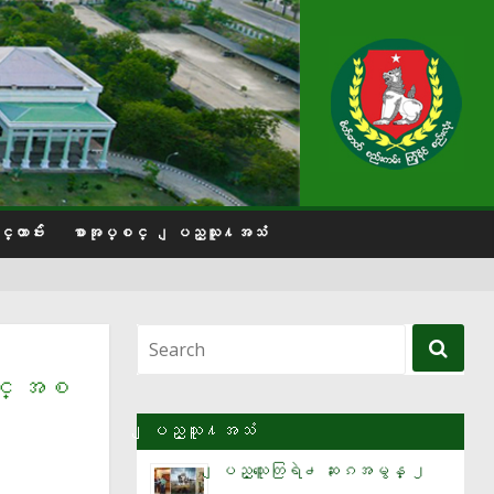
္တာဗ်ဴး
စာအုပ္စင္
ျပည္သူ႔အသံ
ာင္ အစ
ျပည္သူ႔အသံ
ျပည္သူေတြရဲ႕ ဆႏၵအမွန္ ၂