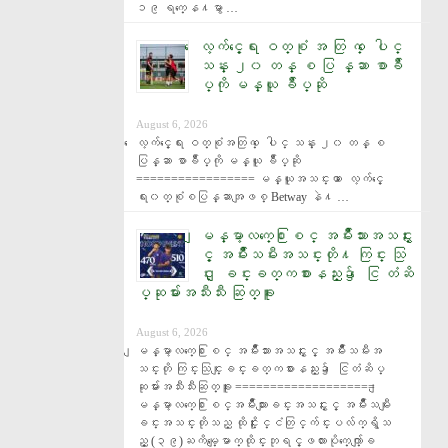
၁၉ ရက္ေန႔မွာ …
ေလ့က်င့္ေရး ဝတ္စုံ အ တြ က္ ေပါင္
သန္း ၂၀ တန္ စ ပြ န္ဆာ စာခ်ဳ
ပ္ကို မန္ယူ ခ်ဳပ္ဆို
August 6, 2026
ေလ့က်င့္ေရး ဝတ္စုံအတြက္ ေပါင္ သန္း ၂၀ တန္ စ
ပြန္ဆာ စာခ်ဳပ္ကို မန္ယူ ခ်ဳပ္ဆို 
================= မန္ယူအသင္းဟာ ေလ့က်င့္ေ
ရး၀တ္စုံစပြန္ဆာအျဖစ္ Betway နဲ႔ …
ျမန္မာ့လက္ေ႐ြးစင္ အမ်ိဳးသားအသင္းႏွ
င့္ အမ်ိဳးသမီးအသင္းတို႔ ကြင္း သြ
င္း ျခင္းခတ္ကစားနည္း၌ ေငြ တံဆိ
ပ္ဆုမ်ားအသီးသီး ဆြတ္ခူး
August 6, 2026
ျမန္မာ့လက္ေ႐ြးစင္ အမ်ိဳးသားအသင္းႏွင့္ အမ်ိဳးသမီးအ
သင္းတို ကြင္းသြင္းျခင္းခတ္ကစားနည္း၌ ေငြတံဆိပ္
ဆုမ်ားအသီးသီးဆြတ္ခူး ==================== ျ
မန္မာ့လက္ေ႐ြးစင္အမ်ိဳးသားျခင္းအသင္းႏွင့္ အမ်ိဳးသမီးျ
ခင္းအသင္းတိုသည္ ထိုင္းႏိုင္ငံတြင္က်င္းပလ်က္ရွိသ
ည့္ (၃၉)ႀကိမ္ေျမာက္ထိုင္းဘုရင့္ဖလားပိုက္ေက်ာ္ျခ