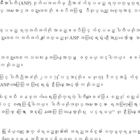
်ဳိးသားပါတီ (ANP) ဒုတိယအႀကိမ္ ညီလာခံ က်င္းပမည့္ ရက္သတ္မွတ္ရ
းႏွင့္ ေဆးဝါးပစၥည္းမ်ားအား ျပည္ခိုင္ၿဖိဳးပါတီမွ လႉဒါန္း
္ အမႈေဆာင္အ စည္းအေ၀းကို ဧၿပီအတြင္း ျပဳလုပ္မည္ျဖစ္ေၾကာင္း သတ
ီက ကူညီေထာက္ပံ့
င္းပမည့္ ရက္အတိအက်ကို လာမည့္ဧၿပီတြင္ က်င္းပမည့္ ပါတီဗဟို
္းအေ၀းက အတိအက် ဆံုးျဖတ္မည္ဟု ANP အတြင္းေရးမွဴး ဦးေအာင္ျမေက်ာ္က ေျ
စီ အစည္းအေ၀းက သႀကၤန္အလြန္ေလာက္မွ ျဖစ္မယ္ ထင္ပါတယ္။ ဧၿပီ
 ၎က ဆိုသည္။
ြင္ ပါတီညီလာခံကို ၂၀၁၇ ႏို၀င္ဘာ (သို႔မ ဟုတ္) ဒီဇင္ဘာ၌ က်င္း
NP အေထြေထြအ တြင္းေရးမွဴး ဦးထြန္းေအာင္ေက်ာ္ က ဆိုသည္။
ီေပါင္းၿပီး စနစ္တ က်မေရးဆြဲလိုက္ရတဲ့ ပါတီအေျခခံဖြဲ႔စည္းပံု စည္းမ
ာ ျပဳျပင္ စရာေတြရွိပါတယ္။ ပါတီဗဟိုအလုပ္အမႈေဆာင္အ ေရအတြက္ေတြေရာ၊ 
ြက္ ေတြေရာ ေဖာင္းပြေနတာေတြ ကြၽန္ေတာ္တို႔ ျပင္ရမယ္’’ ဟု ဦးထြန္းေအာ
 ေရြးခ်ယ္တင္ေျမႇာက္ ခံရမည့္သူမ်ား၏ အရည္အခ်င္းမ်ား သတ္မွတ္ရန္လည
းကို ဖိတ္ေခၚရန္ အစီအစဥ္ရွိသည္ဟု ၎က ဆိုသည္။