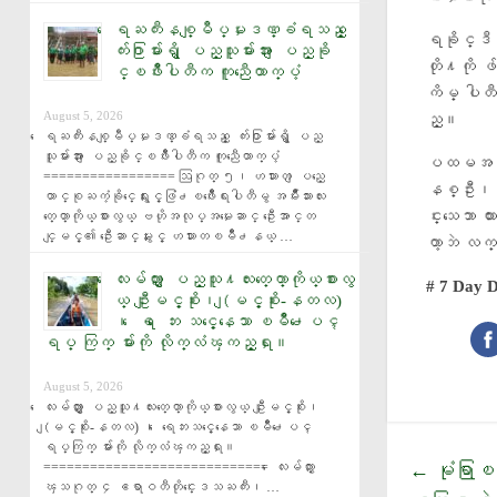
ေရႀကီးနစ္ျမဳပ္မႈဒဏ္ခံရသည့္ ေ
ရခိုင္ဒီမ
က်း႐ြာမ်ားရွိ ျပည္သူမ်ားအား ျပည္ခို
တို႔ကို 
င္ၿဖိဳးပါတီက ကူညီေထာက္ပံ့
ကိမ္ ပါ
August 5, 2026
ည္။
ေရႀကီးနစ္ျမဳပ္မႈဒဏ္ခံရသည့္ ေက်း႐ြာမ်ားရွိ ျပည္
သူမ်ားအား ျပည္ခိုင္ၿဖိဳးပါတီက ကူညီေထာက္ပံ့ 
ပထမအႀကိ
================= ဩဂုတ္ ၅၊ ဟသၤာတ ျပည္ေ
နစ္ဦး၊ 
ထာင္စုႀကံ့ခိုင္ေရးႏွင့္ဖြံ႕ၿဖိဳးေရးပါတီမွ အမ်ိဳးသားလႊ
င္းသေဘာ ထ
တ္ေတာ္ကိုယ္စားလွယ္ ဗဟိုအလုပ္အမႈေဆာင္ ဦးေအာင္တ
င္ျမင့္၏ ဦးေဆာင္မႈႏွင့္ ဟသၤာတၿမိဳ႕နယ္ …
တာ့ဘဲ လက္
ေလးမ်က္ႏွာ ျပည္သူ႔လႊတ္ေတာ္ကိုယ္စားလွ
# 7 Day D
ယ္ ဦးျမင့္စိုး၊ (ျမင့္စိုး-နတလ)
၊ ေရ ေဘး သင့္ေနေသာ ၿမိဳ႕ေပၚ
ရပ္ ကြက္ မ်ားကို လိုက္လံၾကည့္ရႈ။
August 5, 2026
ေလးမ်က္ႏွာ ျပည္သူ႔လႊတ္ေတာ္ကိုယ္စားလွယ္ ဦးျမင့္စိုး၊ 
(ျမင့္စိုး-နတလ) ၊ ေရေဘးသင့္ေနေသာ ၿမိဳ႕ေပၚ 
ရပ္ကြက္ မ်ားကို လိုက္လံၾကည့္ရႈ။ 
============================= ေလးမ်က္ႏွာ 
မံုရြာၿ
←
ၾသဂုတ္ ၄ ဧရာဝတီတိုင္းေဒသႀကီး၊ …