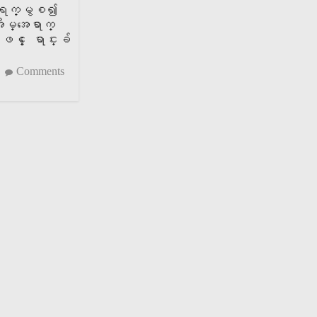
၁ ရက္မွစ၍
အိမ္အေရာက္
င့္ ေရာင္းခ်
Comments