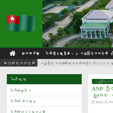
မူလစာမ်က္ႏွာ
ျပည္တြင္းသတင္းမ်ား
ပါတီလွဳပ္ရွားမွဳမ်ား
ေနာက္ဆံုးရသတင္းမ်ား
ျပည္ တြင္း စက္သုံးဆီေဈး တစ္လီတာလွ်င္ က်ပ္ ၁၇
တစ္လကို လူတူစက္႐ုပ္ ၁၀၀၀ ထုတ္လုပ္မယ့္ မစ္
UFC 331 ၿပိဳင္ ပြဲ မွာ ထိပ္ဆုံးေခါင္ ပြဲ ႀကီးအျဖစ္ ထိုး ရ ေတာ့ မယ့္ လက္ရွိ ခ်
ပါတီေရးရာ
ျပည္တြင္းသတင္
ယြမ္ ၂၀၀၀ တန္ က်န္းမာေရး လက္ စြပ္ Casio မိတ္ဆက္
ANP ညီ
ပါတီ၏မူ၀ါဒ
ည္းအေ၀း
ႏိုင္ငံေတာ္သမၼတ ထိုင္းႏိုင္ငံသို႔ ေရာက္ရွိ
ပါတီ၏ သႏိၷဌာန္
ေလ့က်င့္ေရး ဝတ္စုံ အ တြ က္ ေပါင္ သန္း ၂၀ တန္ စ ပြ န္ဆာ စာခ်ဳပ္ကို မန္ယူ ခ
March 28, 20
ျမန္မာ့လက္ေ႐ြးစင္ အမ်ိဳးသားအသင္းႏွင့္ အမ်ိဳးသမီးအသင္းတို႔ ကြင္း သြင္း ျခင္း
ပါတီ၏လုပ္ငန္းစဥ္မ်ား