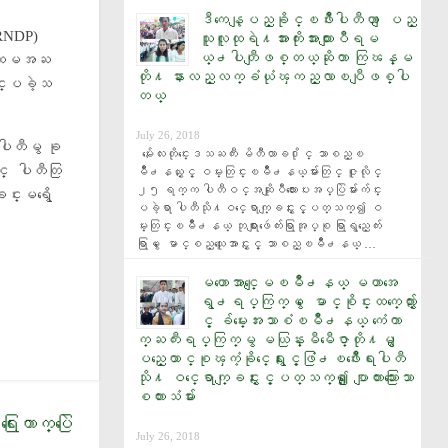
ဒီကေန့ျပည္ခုိင္ၿဖိဳးပါတီဟာ ျပည္
(RNDP)
သူလူထုရဲ႔အားကိုးအားထားျပဳရမ
ယ္႕ပါတီျဖစ္တယ္ဆိုတာ ကြၽန္မ
က္ ပထမအႀ
တို႔ နားလည္လက္ခံယုံၾကည္လာၿပီျဖစ္ပါ
္းပခဲ့သ
တယ္
July 26, 2018
ါတီမွ ခု
  မႏၲေလးတိုင္းေဒသႀကီး မိတီၴလာခ႐ိုင္ သာစည္ၿ
င္ ပါတီတြ
မိဳ႕နယ္ႏွင့္ ဝမ္းတြင္းၿမိဳ႕နယ္မ်ားတြင္ ဇူလိုင္ 
၂၅ ရက္က ပါတီဝင္အဆိုျပဳလႊာေပးအပ္ပြဲမ်ားက်င္း
င္းမရွိေ
ပခဲ့ရာ ပါတီသို႔ဝင္ေရာက္ျခင္းႏွင့္ပတ္သက္၍ ဝ
မ္းတြင္းၿမိဳ႕နယ္ ဘုရားျဖဴေက်းရြာအုပ္စု ရြာရွည္ေက်း
ရြာမွ ေမာင္စည္သူေအာင္ႏွင့္ သာစည္ၿမိဳ႕နယ္ …
မဟာေအာင္ေျမၿမိဳ႕နယ္ မဟာအေ
ရွ႕ရပ္ကြက္မွ ေမာင္စုိင္းထက္ေက်ာ္ႏွ
င့္ ခ်မ္းေအးသာစံၿမိဳ႕နယ္ ကံေကာ
က္ႀကီးရပ္ကြက္မွ မယြန္းမီမီေဇာ္တုိ႔မွ ျ
ပည္ေထာင္စုၾကံ့ခုိင္ေရးႏွင့္ဖြံ႕ၿဖိဳးေရးပါတီ
သုိ႔ ဝင္ေရာက္ျခင္းႏွင့္ပတ္သက္၍ ​ေျပာျကားသြား​ေသာ
စကားသံမ်ား
းေကာက္ပြဲေ
July 26, 2018