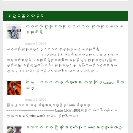
နည္းပညာသတင္းမ်ား
တစ္လကို လူတူစက္႐ုပ္ ၁၀၀၀ ထုတ္လုပ္မယ့္ မ
စ္ဆူဘီရွီ
August 7, 2026
တစ္လကို လူတူစက္႐ုပ္ ၁၀၀၀ ထုတ္လုပ္မယ့္ မစ္ဆူဘီရွီ 
================== ေမာ္ေတာ္ကားနဲ႔အႀကီးစားစက္မႈလုပ္ငန္းမွာ ဂုဏ္သ
တင္းႀကီးမားလွတဲ့ မစ္ဆူဘီရွီကုမၸဏီက အခုဆိုရင္ လူတူစက္႐ုပ္ေတြဘ
က္ကိုလည္း ေျခဦးလွည့္လာပါၿပီ။လူတူစက္႐ုပ္ ေဈးကြက္ထဲကိုဝင္လာရာမွာလ
ည္း အင္နဲ႔အားနဲ႔ဆိုသလိုဝင္လာတာပါ။ ဘာေၾကာင့္လဲဆိုေတာ့ …
ယြမ္ ၂၀၀၀ တန္ က်န္းမာေရး လက္ စြပ္ Casio မိတ္
ဆက္
August 6, 2026
ယြမ္ ၂၀၀၀ တန္ က်န္းမာေရးလက္စြပ္ Casio မိတ္ဆက္ 
======================= Casio CRW-H001M-8 က လက္စြပ္ဆိုေပမ
ယ့္ အေသးစားနာရီ mini-watch ေလးနဲ႔ ပိုတူပါတယ္။ …
ေခတ္သစ္ စစ္ ပြဲ ကိုေျပာင္းလဲေပးႏိုင္မယ့္ေမာင္းသူမဲ့ယာဥ္