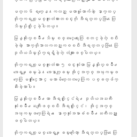
မတ္လ ၆ ရက္ေန႔ကလည္း မဟာဗ်ူဟာက်တဲ့ ေနာက္ထပ္
တိုက္ကရစ္ျမစ္ကူးတံတားတစင္းကို အီရတ္တပ္ဖဲြ႔ေတြ
သိမ္းပိုက္ႏုိင္ခဲ့ပါတယ္။
မြန္ဆိုးလ္ၿမိဳ႕သိမ္း စစ္ဆင္ေရးေတြ စတင္ခဲ့တဲ့ ၿပီး
ခဲ့တဲ့ ေအာက္တိုဘာလကတည္းကစၿပီး အီရတ္တပ္ဖဲြ႔ေတြ
ဒုတိယသိမ္းပိုက္ရရွိခဲ့တဲ့ တံတားျဖစ္ပါတယ္။
တိုက္ကရစ္ျမစ္ကူးတံတား ၅ စင္းလံုးဟာ မြန္ဆိုးလ္ၿမိဳ႕
အေရွ႕ျခမ္းနဲ႔ အေနာက္ျခမ္း အိုင္အက္စ္ အၾကမ္းဖ
က္ေတြ မကူးႏုိင္ေအာင္ မဟာမိတ္ေလတပ္ေတြက ပစ္ခတ္ဖ်က္
ဆီးခဲ့တာပါ။
မြန္ဆိုးလ္ၿမိဳ႕ဟာ အီရတ္ႏုိင္ငံရဲ႕ ဒုတိယအႀကီး
ဆံုးၿမိဳ႕ႀကီးျဖစ္ၿပီး အီရတ္ႏုိင္ငံ၊ အိုင္အက္စ္
အၾကမ္းဖက္ေတြရဲ႕ ေနာက္ဆံုးအမာခံၿမိဳ႕ႀကီးလည္း ျ
ဖစ္ပါတယ္။
တိုက္ကရစ္ျမစ္ အေရွ႕ျခမ္းကိုေတာ့ အီရတ္တပ္ဖဲြ႔ေတြ