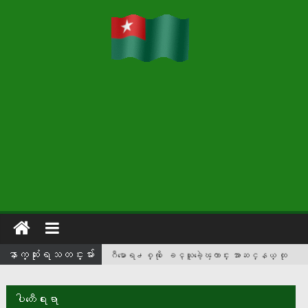
ေနာက္ဆံုးရသတင္းမ်ား
ဂီမာေရ႕စ္ကို ေခၚယူခဲ့ေၾကာင္း အာဆင္နယ္ ထု
တ္ျပန္
ျပည္ခိုင္ၿဖိဳးပါတီ အေထြေထြအတြင္းေရးမႉး၊ ျပည္သူ႔လႊတ္ေတာ္ကိုယ္စားလွယ္
ပါတီေရးရာ