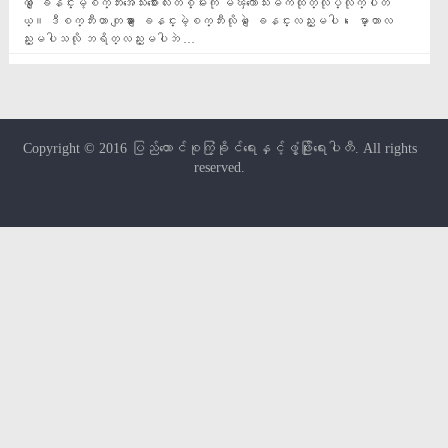
က္ ေျခနင္းမဲ့စက္ဘီးအေသးစားေလးတစ္မ်ိဳးကို မၾကာေသးမီကထုတ္လုပ္လိုက္ပါတ
ယ္။ ဒီစက္ဘီးဟာ တျခား ေျခနင္းမဲ့စက္ဘီးလိုပဲ ေျခနင္းလည္းမပါ၊ ေမာ္တာလ
ည္းမပါသလို ဘရိတ္လည္းမပါဘဲ …
Copyright © 2016
ပြည်ထောင်စုကြံ့ခိုင်ရေးနှင့်ဖွံ့ဖြိုးရေးပါတီ
. All rights
reserved.