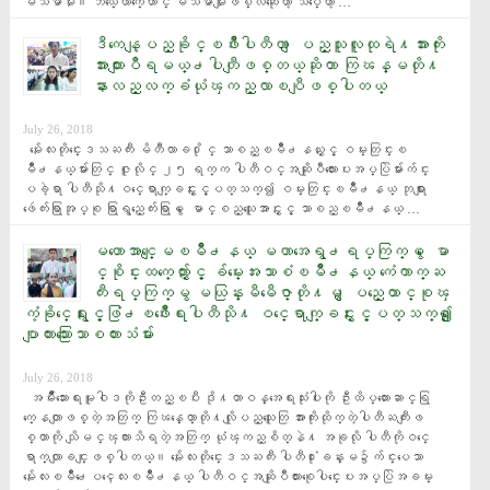
မဲသမာမႈ။ ဘယ္ေလာက္ေတာင္ မဲသမာမႈျဖစ္လဲဆိုေတာ့ သိပ္ေတာ့ …
ဒီကေန့ျပည္ခုိင္ၿဖိဳးပါတီဟာ ျပည္သူလူထုရဲ႔အားကိုး
အားထားျပဳရမယ္႕ပါတီျဖစ္တယ္ဆိုတာ ကြၽန္မတို႔
နားလည္လက္ခံယုံၾကည္လာၿပီျဖစ္ပါတယ္
July 26, 2018
  မႏၲေလးတိုင္းေဒသႀကီး မိတီၴလာခ႐ိုင္ သာစည္ၿမိဳ႕နယ္ႏွင့္ ဝမ္းတြင္းၿ
မိဳ႕နယ္မ်ားတြင္ ဇူလိုင္ ၂၅ ရက္က ပါတီဝင္အဆိုျပဳလႊာေပးအပ္ပြဲမ်ားက်င္း
ပခဲ့ရာ ပါတီသို႔ဝင္ေရာက္ျခင္းႏွင့္ပတ္သက္၍ ဝမ္းတြင္းၿမိဳ႕နယ္ ဘုရားျ
ဖဴေက်းရြာအုပ္စု ရြာရွည္ေက်းရြာမွ ေမာင္စည္သူေအာင္ႏွင့္ သာစည္ၿမိဳ႕နယ္ …
မဟာေအာင္ေျမၿမိဳ႕နယ္ မဟာအေရွ႕ရပ္ကြက္မွ ေမာ
င္စုိင္းထက္ေက်ာ္ႏွင့္ ခ်မ္းေအးသာစံၿမိဳ႕နယ္ ကံေကာက္ႀ
ကီးရပ္ကြက္မွ မယြန္းမီမီေဇာ္တုိ႔မွ ျပည္ေထာင္စုၾ
ကံ့ခုိင္ေရးႏွင့္ဖြံ႕ၿဖိဳးေရးပါတီသုိ႔ ဝင္ေရာက္ျခင္းႏွင့္ပတ္သက္၍ ​ေျ
ပာျကားသြား​ေသာစကားသံမ်ား
July 26, 2018
  အမ်ဳိးသားေရးမူဝါဒကိုဦးတည္ၿပီး ဒို႔တာဝန္အေရးသံုးပါးကို ဦးထိပ္ထားေဆာင္ရြ
က္ေနတာျဖစ္တဲ့အတြက္ ကြၽန္ေတာ္တို႔လိုျပည္သူေတြ အားကိုးထိုက္တဲ့ပါတီႀကီးျဖ
စ္တာကို သိျမင္ၾကားသိရတဲ့အတြက္ ယံုၾကည္စိတ္နဲ႔ အခုလို ပါတီကိုဝင္ေ
ရာက္လာျခင္းျဖစ္ပါတယ္​။ မႏၲေလးတိုင္းေဒသႀကီး ပါတီ႐ံုးခန္းမ၌က်င္းပေသာ 
မႏၲေလးၿမိဳ႕ေပၚေလးၿမိဳ႕နယ္ ပါတီဝင္အဆုိျပဳလႊာစုေပါင္းေပးအပ္ပြဲအခမ္း