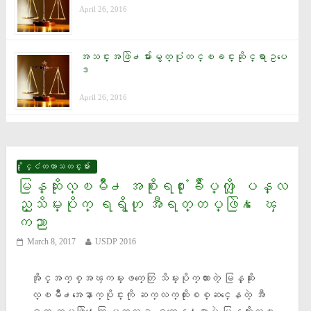
April 26, 2016
အသင္းအဖြဲ႕မ်ားမွတ္ပုံတင္ၿခင္းဆိုင္ရာဥပေ
ဒ
April 26, 2016
ႏိုင္ငံတကာသတင္းမ်ား
မြန္ဆုိးလ္ၿမိဳ႕ အစုိးရ႐ုံးခ်ဳပ္ကုိ ျပန္လ
ည္သိမ္းပိုက္ ရရွိဟု အီရတ္တပ္ဖြဲ႔ ေၾ
ကညာ
March 8, 2017
USDP 2016
အိုင္အက္စ္အၾကမ္းဖက္ေတြ သိမ္းပိုက္ထားတဲ့ မြန္ဆိုး
လ္ၿမိဳ႕အေနာက္ပိုင္းကို ဆက္လက္ထိုးစစ္ဆင္ေနတဲ့ အီ