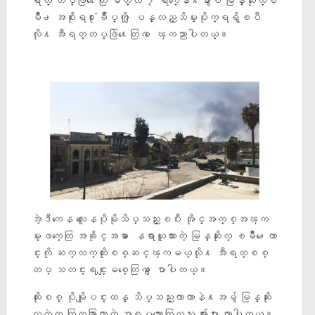
ရတ္ တပ္ဖဲြ႔ေတြ မတ္လ ၇ ရက္ေန႔မွာပဲ မြန္ဆိုးလ္ၿ
မိဳ႕ အစိုးရ႐ံုးခ်ဳပ္ကို ျပန္လည္သိမ္းပိုက္ရရွိၿပီ
လို႔ အီရတ္တပ္ဖဲြ႔ေတြက ေၾကညာပါတယ္။
အဲ့ဒီကေန လူေနပိုမိုသိပ္သည္းၿပီး အိုင္အက္စ္အၾက
မ္းဖက္ေတြ အခုိင္အမာ ေနရာယူထားတဲ့ မြန္ဆိုးလ္ ၿမိဳ႕ေဟာ
င္းကို ဆက္လက္ထိုးစစ္ဆင္ၾကမယ္လို႔ အီရတ္စစ္
တပ္ သတင္းရင္းျမစ္ေတြက ေျပာပါတယ္။
ထိုးစစ္ ပုိမိုျပင္းထန္ သိပ္သည္းလာတာနဲ႔အမွ် မြန္ဆိုး
လ္ထဲက ထြက္ခြာလာတဲ့ အရပ္သားေတြလည္း မ်ားျပား လာပါတယ္။