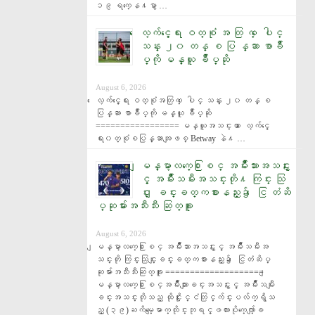
၁၉ ရက္ေန႔မွာ …
ေလ့က်င့္ေရး ဝတ္စုံ အ တြ က္ ေပါင္
သန္း ၂၀ တန္ စ ပြ န္ဆာ စာခ်ဳ
ပ္ကို မန္ယူ ခ်ဳပ္ဆို
August 6, 2026
ေလ့က်င့္ေရး ဝတ္စုံအတြက္ ေပါင္ သန္း ၂၀ တန္ စ
ပြန္ဆာ စာခ်ဳပ္ကို မန္ယူ ခ်ဳပ္ဆို 
================= မန္ယူအသင္းဟာ ေလ့က်င့္ေ
ရး၀တ္စုံစပြန္ဆာအျဖစ္ Betway နဲ႔ …
ျမန္မာ့လက္ေ႐ြးစင္ အမ်ိဳးသားအသင္းႏွ
င့္ အမ်ိဳးသမီးအသင္းတို႔ ကြင္း သြ
င္း ျခင္းခတ္ကစားနည္း၌ ေငြ တံဆိ
ပ္ဆုမ်ားအသီးသီး ဆြတ္ခူး
August 6, 2026
ျမန္မာ့လက္ေ႐ြးစင္ အမ်ိဳးသားအသင္းႏွင့္ အမ်ိဳးသမီးအ
သင္းတို ကြင္းသြင္းျခင္းခတ္ကစားနည္း၌ ေငြတံဆိပ္
ဆုမ်ားအသီးသီးဆြတ္ခူး ==================== ျ
မန္မာ့လက္ေ႐ြးစင္အမ်ိဳးသားျခင္းအသင္းႏွင့္ အမ်ိဳးသမီးျ
ခင္းအသင္းတိုသည္ ထိုင္းႏိုင္ငံတြင္က်င္းပလ်က္ရွိသ
ည့္ (၃၉)ႀကိမ္ေျမာက္ထိုင္းဘုရင့္ဖလားပိုက္ေက်ာ္ျခ