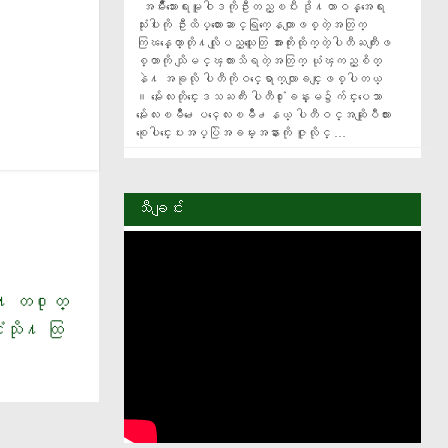
  အမ်ဳိးသားေရးမူဝါဒကိုဦးတည္ၿပီး ဒို႔တာဝန္အေရး
သံုးပါးကို ဦးထိပ္ထားေဆာင္ရြက္ေနတာျဖစ္တဲ့အတြက္ 
ကြၽန္ေတာ္တို႔လိုျပည္သူေတြ အားကိုးထိုက္တဲ့ပါတီႀကီးျဖ
စ္တာကို သိျမင္ၾကားသိရတဲ့အတြက္ ယံုၾကည္စိတ္
နဲ႔ အခုလို ပါတီကိုဝင္ေရာက္လာျခင္းျဖစ္ပါတယ္​
။ မႏၲေလးတိုင္းေဒသႀကီး ပါတီ႐ံုးခန္းမ၌က်င္းပေသာ 
မႏၲေလးၿမိဳ႕ေပၚေလးၿမိဳ႕နယ္ ပါတီဝင္အဆုိျပဳလႊာ
စုေပါင္းေပးအပ္ပြဲအခမ္းအနားကုိ ဇူလိုင္ …
သီချင်း
ြဲ႔ တ႐ုတ္
သို႔ ထြ