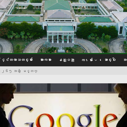
ႏိုင္ငံတကာသတင္းမ်ား
အားကစား
နည္းပညာ
ေဆာင္းပါး
အင
က႑မ်ား
၀ မွ ၂၆၅ အထိ ျမင့္တက္
ဆူဘီရွီ
န္ပီယံ ‌Joshua Van
်ဳပ္ဆို
ခတ္ကစားနည္း၌ ေငြ တံဆိပ္ဆုမ်ားအသီးသီး ဆြတ္ခူး