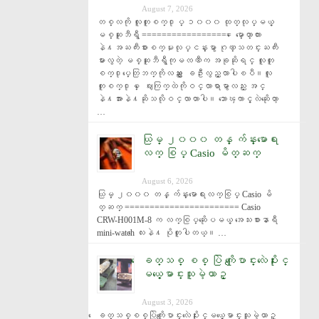
August 7, 2026
တစ္လကို လူတူစက္႐ုပ္ ၁၀၀၀ ထုတ္လုပ္မယ့္ 
မစ္ဆူဘီရွီ ================== ေမာ္ေတာ္ကား
နဲ႔အႀကီးစားစက္မႈလုပ္ငန္းမွာ ဂုဏ္သတင္းႀကီး
မားလွတဲ့ မစ္ဆူဘီရွီကုမၸဏီက အခုဆိုရင္ လူတူ
စက္႐ုပ္ေတြဘက္ကိုလည္း ေျခဦးလွည့္လာပါၿပီ။လူ
တူစက္႐ုပ္ ေဈးကြက္ထဲကိုဝင္လာရာမွာလည္း အင္
နဲ႔အားနဲ႔ဆိုသလိုဝင္လာတာပါ။ ဘာေၾကာင့္လဲဆိုေတာ့ 
…
ယြမ္ ၂၀၀၀ တန္ က်န္းမာေရး
လက္ စြပ္ Casio မိတ္ဆက္
August 6, 2026
ယြမ္ ၂၀၀၀ တန္ က်န္းမာေရးလက္စြပ္ Casio မိ
တ္ဆက္ ======================= Casio 
CRW-H001M-8 က လက္စြပ္ဆိုေပမယ့္ အေသးစားနာရီ 
mini-watch ေလးနဲ႔ ပိုတူပါတယ္။ …
ေခတ္သစ္ စစ္ ပြဲ ကိုေျပာင္းလဲေပးႏိုင္
မယ့္ေမာင္းသူမဲ့ယာဥ္
August 3, 2026
ေခတ္သစ္စစ္ပြဲကိုေျပာင္းလဲေပးႏိုင္မယ့္ေမာင္းသူမဲ့ယာဥ္ 