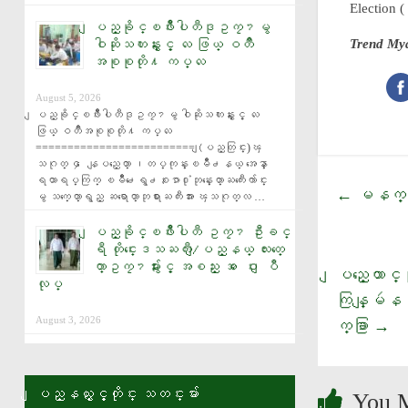
Election
ျပည္ခိုင္ၿဖိဳးပါတီဒုဥကၠ႒မွ
Trend My
ဝါဆိုသကၤန္းႏွင့္ လႉ ဖြယ္ ဝတၳဳ
အစုစုတို႔ ကပ္လႉ
August 5, 2026
ျပည္ခိုင္ၿဖိဳးပါတီဒုဥကၠ႒မွ ဝါဆိုသကၤန္းႏွင့္ လႉ
ဖြယ္ ဝတၳဳအစုစုတို႔ ကပ္လႉ 
========================= (ျပည္တြင္း)ၾ
သဂုတ္ ၄ ေနျပည္ေတာ္ ၊တပ္ကုန္းၿမိဳ႕နယ္ အေနာ္
ရထာရပ္ကြက္ ၿမိဳ႕ေရွ႕စႏၵာ႐ုံဘုန္းေတာ္ႀကီးေက်ာင္း
မနက္စာ
←
မွ သက္ေတာ္ရွည္ ဆရာေတာ္ဘုရားႀကီးအား ၾသဂုတ္လ …
ျပည္ခိုင္ၿဖိဳးပါတီ ဥကၠ႒ ဦးခင္
ရီ တိုင္းေဒသႀကီး/ျပည္နယ္ လႊတ္ေ
တာ္ဥကၠ႒မ်ားႏွင့္ အစည္း အ ေဝး ျပဳ
ျပည္ေထာင္စ
လုပ္
ကြန္ျမဴန
August 3, 2026
က္ခြာ
→
ျပည္နယ္ႏွင့္တိုင္း သတင္းမ်ား
You 