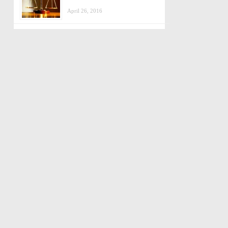
April 26, 2016