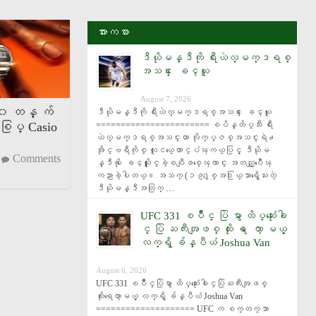
အားကစား
ဒီယိုမန္ဒီကို ရီးယဲလ္မက္ဒရစ္
အသင္း ေခၚယူ
August 7, 2026
 တန္ က်
ဒီယိုမန္ဒီကို ရီးယဲလ္မက္ဒရစ္အသင္း ေခၚယူ 
 စြပ္ Casio
======================= စပိန္ထိပ္သီး ရီး
ယဲလ္မက္ဒရစ္အသင္းဟာ လိုက္ပ္ဇစ္အသင္းရဲ႕ 
အိုင္ဗရီကိုစ္ လူငယ္ေတာင္ပံၾကယ္ပြင့္ ဒီယိုမ
Comments
န္ဒီကို ေခၚယူႏိုင္ခဲ့ၿပီျဖစ္ေၾကာင္း အတည္ျပဳေၾ
ကညာခဲ့ပါတယ္။ အသက္ (၁၉)ႏွစ္အ႐ြယ္သာရွိေသးတဲ့ 
ဒီယိုမန္ဒီအတြက္ …
UFC 331 ၿပိဳင္ ပြဲ မွာ ထိပ္ဆုံးေခါ
င္ ပြဲ ႀကီးအျဖစ္ ထိုး ရ ေတာ့ မယ့္
လက္ရွိ ခ်န္ပီယံ ‌Joshua Van
August 6, 2026
UFC 331 ၿပိဳင္ပြဲမွာ ထိပ္ဆုံးေခါင္ပြဲႀကီးအျဖစ္ 
ထိုးရေတာ့မယ့္ လက္ရွိ ခ်န္ပီယံ ‌Joshua Van 
==================== UFC က စက္တက္ဘာ 