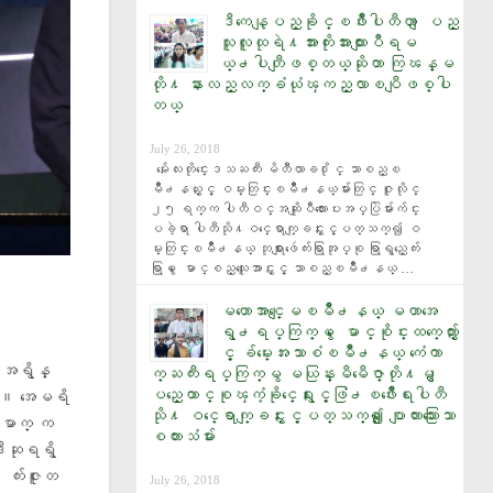
ဒီကေန့ျပည္ခုိင္ၿဖိဳးပါတီဟာ ျပည္
သူလူထုရဲ႔အားကိုးအားထားျပဳရမ
ယ္႕ပါတီျဖစ္တယ္ဆိုတာ ကြၽန္မ
တို႔ နားလည္လက္ခံယုံၾကည္လာၿပီျဖစ္ပါ
တယ္
July 26, 2018
  မႏၲေလးတိုင္းေဒသႀကီး မိတီၴလာခ႐ိုင္ သာစည္ၿ
မိဳ႕နယ္ႏွင့္ ဝမ္းတြင္းၿမိဳ႕နယ္မ်ားတြင္ ဇူလိုင္ 
၂၅ ရက္က ပါတီဝင္အဆိုျပဳလႊာေပးအပ္ပြဲမ်ားက်င္း
ပခဲ့ရာ ပါတီသို႔ဝင္ေရာက္ျခင္းႏွင့္ပတ္သက္၍ ဝ
မ္းတြင္းၿမိဳ႕နယ္ ဘုရားျဖဴေက်းရြာအုပ္စု ရြာရွည္ေက်း
ရြာမွ ေမာင္စည္သူေအာင္ႏွင့္ သာစည္ၿမိဳ႕နယ္ …
မဟာေအာင္ေျမၿမိဳ႕နယ္ မဟာအေ
ရွ႕ရပ္ကြက္မွ ေမာင္စုိင္းထက္ေက်ာ္ႏွ
င့္ ခ်မ္းေအးသာစံၿမိဳ႕နယ္ ကံေကာ
 အရွိန္
က္ႀကီးရပ္ကြက္မွ မယြန္းမီမီေဇာ္တုိ႔မွ ျ
ပည္ေထာင္စုၾကံ့ခုိင္ေရးႏွင့္ဖြံ႕ၿဖိဳးေရးပါတီ
ၿပီ။ အေမရိ
သုိ႔ ဝင္ေရာက္ျခင္းႏွင့္ပတ္သက္၍ ​ေျပာျကားသြား​ေသာ
ျမာက္ က
စကားသံမ်ား
ဒီဆုရရွိ
ေက်းဇူးတ
July 26, 2018