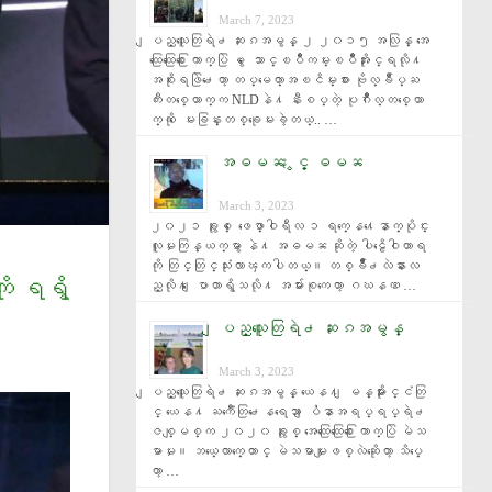
March 7, 2023
ျပည္သူေတြရဲ႕ ဆႏၵအမွန္ ၂ ၂၀၁၅ အလြန္ အေ
ထြေထြေ႐ြးေကာက္ပြဲ မွ ေသာင္ၿပိဳကမ္းၿပိဳအႏိုင္ရလို႔ 
အစိုးရဖြဲ႕ေတာ့ တပ္မေတာ္အၿငိမ္းစား ဗိုလ္ခ်ဳပ္ႀ
ကီးတစ္ေယာက္က NLDနဲ႔ နီးစပ္တဲ့ ပုဂၢိဳလ္တစ္ေယာ
က္ကို ေမးခြန္းတစ္ခုေမးခဲ့တယ္.. …
အဓမၼ ႏွင့္ ဓမၼ
March 3, 2023
၂၀၂၁ ခုႏွစ္ ေဖေဖာ္ဝါရီလ ၁ ရက္ေန႔ေနာက္ပိုင္း 
လူမႈကြန္ယက္မွာ နဲ႔ အဓမၼ ဆိုတဲ့ ပါဠိေဝါဟာရ
ကို တြင္တြင္သုံးလာၾကပါတယ္။ တစ္ခ်ိဳ႕လဲနားလ
ို ရရွိ
ည္လို႔ ေျပာတာရွိသလို႔ အမ်ားစုကေတာ့ ဂဃနဏ …
ျပည္သူေတြရဲ႕ ဆႏၵအမွန္
March 3, 2023
ျပည္သူေတြရဲ႕ ဆႏၵအမွန္ ယေန႔ ျမန္မာႏိုင္ငံတြ
င္ ယေန႔ ႀကဳံေတြ႕ေနရေသာ ျပႆနာအရပ္ရပ္ရဲ႕ 
ဇစ္ျမစ္က ၂၀၂၀ ခုႏွစ္ အေထြေထြေ႐ြးေကာက္ပြဲ မဲသ
မာမႈ။ ဘယ္ေလာက္ေတာင္ မဲသမာမႈျဖစ္လဲဆိုေတာ့ သိပ္ေ
တာ့ …