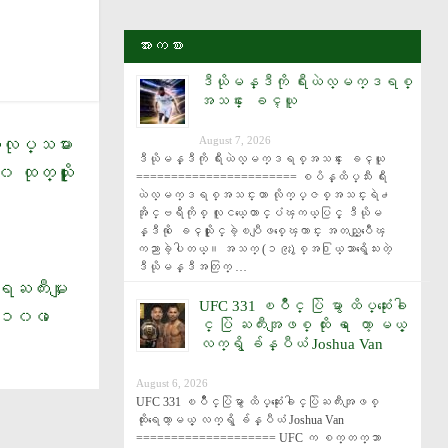
အားကစား
ဒီယိုမန္ဒီကို ရီးယဲလ္မက္ဒရစ္
အသင္း ေခၚယူ
August 7, 2026
အလုပ္သမား
ဒီယိုမန္ဒီကို ရီးယဲလ္မက္ဒရစ္အသင္း ေခၚယူ 
ုတ္ယူႏို
======================= စပိန္ထိပ္သီး ရီး
ယဲလ္မက္ဒရစ္အသင္းဟာ လိုက္ပ္ဇစ္အသင္းရဲ႕ 
အိုင္ဗရီကိုစ္ လူငယ္ေတာင္ပံၾကယ္ပြင့္ ဒီယိုမ
န္ဒီကို ေခၚယူႏိုင္ခဲ့ၿပီျဖစ္ေၾကာင္း အတည္ျပဳေၾ
ကညာခဲ့ပါတယ္။ အသက္ (၁၉)ႏွစ္အ႐ြယ္သာရွိေသးတဲ့ 
ဒီယိုမန္ဒီအတြက္ …
ေရႀကီးမႈျ
UFC 331 ၿပိဳင္ ပြဲ မွာ ထိပ္ဆုံးေခါ
ရ ၁၀၀ ေ
င္ ပြဲ ႀကီးအျဖစ္ ထိုး ရ ေတာ့ မယ့္
လက္ရွိ ခ်န္ပီယံ ‌Joshua Van
August 6, 2026
UFC 331 ၿပိဳင္ပြဲမွာ ထိပ္ဆုံးေခါင္ပြဲႀကီးအျဖစ္ 
ထိုးရေတာ့မယ့္ လက္ရွိ ခ်န္ပီယံ ‌Joshua Van 
==================== UFC က စက္တက္ဘာ 