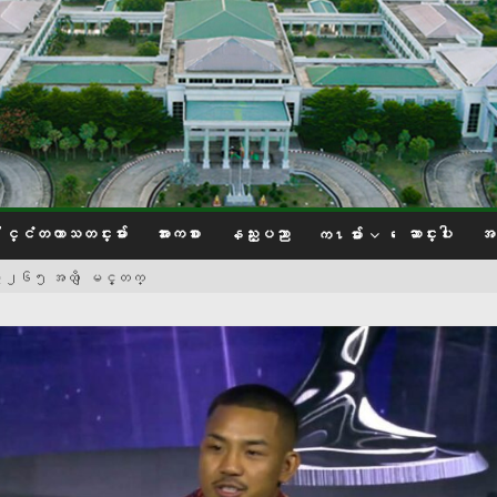
ႏိုင္ငံတကာသတင္းမ်ား
အားကစား
နည္းပညာ
ေဆာင္းပါး
အင
က႑မ်ား
၀ မွ ၂၆၅ အထိ ျမင့္တက္
ဆူဘီရွီ
န္ပီယံ ‌Joshua Van
်ဳပ္ဆို
ခတ္ကစားနည္း၌ ေငြ တံဆိပ္ဆုမ်ားအသီးသီး ဆြတ္ခူး