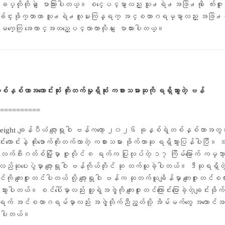
ု ခပ္တိုတိုပဲ ေျပာသြားပါတယ္။ စင္ေပၚမွာလည္း သူ႕ရဲ႕အဖြဲ႕ကို ေက်းဇူ
ဲ့တဲ့ခ်င္းဖိုက္တာဟာ သူ႕ရဲ႕လူမႈကြန္ရက္ အင္စတာဂရမ္မွာလည္း အဖြဲ႕လို
္မက္ေတြ အေကာင္အထည္ေပၚလာတာလို႔ ေျပာထားပါတယ္။
နှစ်တာအကောင်းဆုံး တိုးတက်မှုရှိဆုံး ကစားသမားဆုကို ရရှိသွားတဲ့ ဗန်
===========
eight ချန်ပီယံ ဂျော့ရှုဝါ ဗန်ကတော့ ၂၀၂၆ ခုနှစ်ရဲ့တစ်နှစ်တာအတွင်
်းကောင်းနဲ့ ထိုးဖောက်တိုးတက်လာတဲ့ ကစားသမား ဖိုက်တာဆု ရရှိသွားပြန်ပါပြီ
လက်ဗီးဂတ်စ်မြို့မှာ ဇူလိုင် ၈ ရက်က ပြုလုပ်တဲ့ ၁၇ ကြိမ်မြောက် ကမ္ဘ
်ဆုပေးပွဲမှာ ဂျော့ရှုဝါ ဗန်ကိုယ်တိုင် ဆု တက်ယူခဲ့ပါတယ်။ ဒီဆုရရှိ
ကို ကျေးဇူးတင်ပါတယ် လို့ ဂျော့ရှုဝါ ဗန်က ဆုတက်ယူချိန်မှာ ကျေးဇူးတင်စက
ောသွားပါတယ်။ စင်ပေါ်မှာလည်း သူ့ရဲ့အဖွဲ့ကို ကျေးဇူးတင်ကြောင်းပြောခဲ့တဲ့ချင်းဖိုက
်ရက် အင်စတာဂရမ်မှာလည်း အဖွဲ့လိုက်ညီညွတ်လို့ အိမ်မက်တွေ အကောင်အ
ာထားပါတယ်။