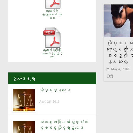
ရွေးကောက်ပွဲ
ကြေညာစာတမ်း_မာ
တိကာ
လိုင္စင္
က္ေ၀ွ႔ထို
ရွေးကောက်ပွဲကြေငြာ
စာတမ်း_31_10_2
အစဥ္ကို ဖ
025
န္႔လႊတ္
May 4, 2018
Off
ဥပေဒေရးရာ
လွ်ပ္စစ္ဥပေဒ
April 26, 2016
အသင္းအဖြဲ႕မ်ားမွတ္ပုံတ
င္ၿခင္းဆိုင္ရာဥပေဒ