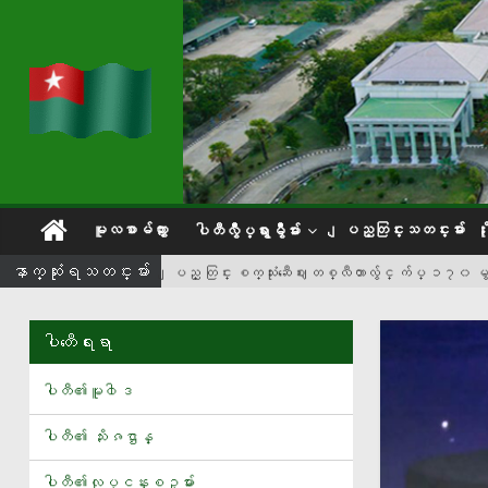
မူလစာမ်က္ႏွာ
ျပည္တြင္းသတင္းမ်ား
ပါတီလွဳပ္ရွားမွဳမ်ား
ေနာက္ဆံုးရသတင္းမ်ား
ျပည္ တြင္း စက္သုံးဆီေဈး တစ္လီတာလွ်င္ က်ပ္ ၁၇
တစ္လကို လူတူစက္႐ုပ္ ၁၀၀၀ ထုတ္လုပ္မယ့္ မစ္
UFC 331 ၿပိဳင္ ပြဲ မွာ ထိပ္ဆုံးေခါင္ ပြဲ ႀကီးအျဖစ္ ထိုး ရ ေတာ့ မယ့္ လက္ရွိ ခ်
ပါတီေရးရာ
ယြမ္ ၂၀၀၀ တန္ က်န္းမာေရး လက္ စြပ္ Casio မိတ္ဆက္
ပါတီ၏မူ၀ါဒ
ႏိုင္ငံေတာ္သမၼတ ထိုင္းႏိုင္ငံသို႔ ေရာက္ရွိ
ပါတီ၏ သႏိၷဌာန္
ေလ့က်င့္ေရး ဝတ္စုံ အ တြ က္ ေပါင္ သန္း ၂၀ တန္ စ ပြ န္ဆာ စာခ်ဳပ္ကို မန္ယူ ခ
ျမန္မာ့လက္ေ႐ြးစင္ အမ်ိဳးသားအသင္းႏွင့္ အမ်ိဳးသမီးအသင္းတို႔ ကြင္း သြင္း ျခင္း
ပါတီ၏လုပ္ငန္းစဥ္မ်ား