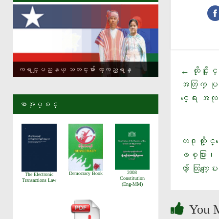
ကရင္ျပည္နယ္ သတင္းမ်ား ၾကည့္ရန္
ထိုင္းႏ
←
အတြက္ ပ
င္ေရး အလု
စာအုပ္စင္
တ႐ုတ္ႏိုင္
ဖစ္ပြား၊
က်ာ္ ထြက္ေျ
2008
Democracy Book
The Electronic
Constitution
Transactions Law
(Eng-MM)
You 