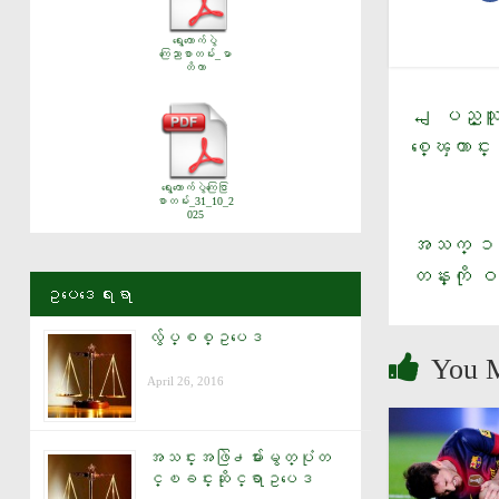
ရွေးကောက်ပွဲ
ကြေညာစာတမ်း_မာ
တိကာ
ျပည္သူ
←
စ္ေၾကာင္း
ရွေးကောက်ပွဲကြေငြာ
စာတမ်း_31_10_2
025
အသက္ ၁၁ 
တန္းကို ဝင
ဥပေဒေရးရာ
လွ်ပ္စစ္ဥပေဒ
You 
April 26, 2016
အသင္းအဖြဲ႕မ်ားမွတ္ပုံတ
င္ၿခင္းဆိုင္ရာဥပေဒ