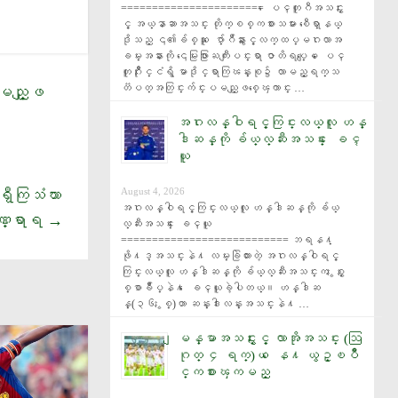
======================= ေပၚတူဂီအသင္းႏွ
င့္ အယ္နာဆာအသင္း တိုက္စစ္ကစားသမား စီေရာ္နယ္
ဒိုသည္ ၎၏ခ်စ္သူ ေဂ်ာ္ဂ်ီနာႏွင့္လက္ထပ္မဂၤလာအ
ခမ္းအနားကို ၎ေမြးဖြားႀကီးျပင္းရာ ဇာတိရပ္ေျမ ေပၚ
တူဂီႏိုင္ငံရွိ မာဒိုင္ရာကြၽန္းစု၌ လာမည့္ရက္သ
တၱပတ္အတြင္းက်င္းပမည္ျဖစ္ေၾကာင္း …
းမည္ျဖ
အဂၤလန္ဝါရင့္ကြင္းလယ္လူ ဟန္
ဒါဆန္ကို ခ်ယ္လ္ဆီးအသင္း ေခၚ
ယူ
August 4, 2026
ီႂကြသံဃာ
အဂၤလန္ဝါရင့္ကြင္းလယ္လူ ဟန္ဒါဆန္ကို ခ်ယ္
 ဒဏ္ရာရ
→
လ္ဆီးအသင္း ေခၚယူ 
=========================== ဘရန႔္
ဖို႔ဒ္အသင္းနဲ႔ လမ္းခြဲထားတဲ့ အဂၤလန္ဝါရင့္
ကြင္းလယ္လူ ဟန္ဒါဆန္ကို ခ်ယ္လ္ဆီးအသင္းက ႏွစ္ႏွ
စ္စာခ်ဳပ္နဲ႔ ေခၚယူခဲ့ပါတယ္။ ဟန္ဒါဆ
န္(၃၆ ႏွစ္)ဟာ ဆန္းဒါးလန္းအသင္းနဲ႔ …
ျမန္မာအသင္းႏွင့္ လာအိုအသင္း (ဩ
ဂုတ္ ၄ ရက္)ယ ေန႔ ယွဥ္ၿပိဳ
င္ကစားၾကမည္