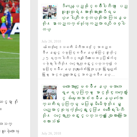
ဒီကေန့ျပည္ခုိင္ၿဖိဳးပါတီဟာ ျပည္
သူလူထုရဲ႔အားကိုးအားထားျပဳရမ
ယ္႕ပါတီျဖစ္တယ္ဆိုတာ ကြၽန္မ
တို႔ နားလည္လက္ခံယုံၾကည္လာၿပီျဖစ္ပါ
တယ္
July 26, 2018
  မႏၲေလးတိုင္းေဒသႀကီး မိတီၴလာခ႐ိုင္ သာစည္ၿ
မိဳ႕နယ္ႏွင့္ ဝမ္းတြင္းၿမိဳ႕နယ္မ်ားတြင္ ဇူလိုင္ 
၂၅ ရက္က ပါတီဝင္အဆိုျပဳလႊာေပးအပ္ပြဲမ်ားက်င္း
ပခဲ့ရာ ပါတီသို႔ဝင္ေရာက္ျခင္းႏွင့္ပတ္သက္၍ ဝ
မ္းတြင္းၿမိဳ႕နယ္ ဘုရားျဖဴေက်းရြာအုပ္စု ရြာရွည္ေက်း
ရြာမွ ေမာင္စည္သူေအာင္ႏွင့္ သာစည္ၿမိဳ႕နယ္ …
မဟာေအာင္ေျမၿမိဳ႕နယ္ မဟာအေ
ရွ႕ရပ္ကြက္မွ ေမာင္စုိင္းထက္ေက်ာ္ႏွ
င့္ ခ်မ္းေအးသာစံၿမိဳ႕နယ္ ကံေကာ
္မွာ ဂိုး
က္ႀကီးရပ္ကြက္မွ မယြန္းမီမီေဇာ္တုိ႔မွ ျ
္။
ပည္ေထာင္စုၾကံ့ခုိင္ေရးႏွင့္ဖြံ႕ၿဖိဳးေရးပါတီ
သုိ႔ ဝင္ေရာက္ျခင္းႏွင့္ပတ္သက္၍ ​ေျပာျကားသြား​ေသာ
စကားသံမ်ား
့ အသက္
ယူခဲ့တာေၾ
July 26, 2018