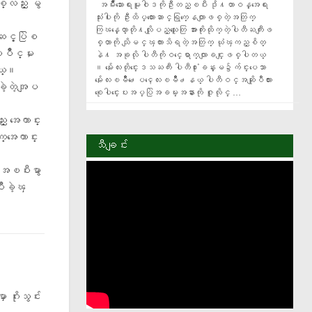
စ္လည္း မွ
  အမ်ဳိးသားေရးမူဝါဒကိုဦးတည္ၿပီး ဒို႔တာဝန္အေရး
သံုးပါးကို ဦးထိပ္ထားေဆာင္ရြက္ေနတာျဖစ္တဲ့အတြက္ 
ကြၽန္ေတာ္တို႔လိုျပည္သူေတြ အားကိုးထိုက္တဲ့ပါတီႀကီးျဖ
ဆင့္ပြဲစ
စ္တာကို သိျမင္ၾကားသိရတဲ့အတြက္ ယံုၾကည္စိတ္
ၿပိဳင္မႈ
နဲ႔ အခုလို ပါတီကိုဝင္ေရာက္လာျခင္းျဖစ္ပါတယ္​
။ မႏၲေလးတိုင္းေဒသႀကီး ပါတီ႐ံုးခန္းမ၌က်င္းပေသာ 
တယ္။
မႏၲေလးၿမိဳ႕ေပၚေလးၿမိဳ႕နယ္ ပါတီဝင္အဆုိျပဳလႊာ
ခဲ့တဲ့အျပ
စုေပါင္းေပးအပ္ပြဲအခမ္းအနားကုိ ဇူလိုင္ …
 အေကာင္း
္အေကာင္း
သီချင်း
ဲအၿပီးမွာ
ပဳခဲ့ၾ
 ဂိုးသွင်း