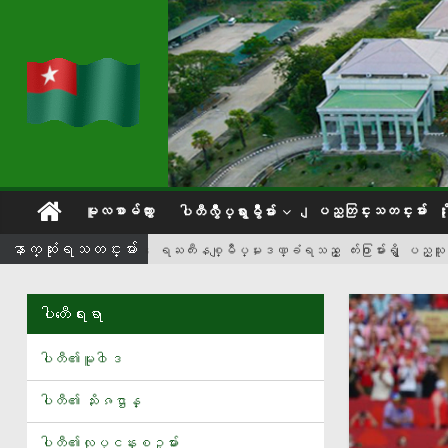
မူလစာမ်က္ႏွာ
ျပည္တြင္းသတင္းမ်ား
ပါတီလွဳပ္ရွားမွဳမ်ား
ေနာက္ဆံုးရသတင္းမ်ား
ေရႀကီးနစ္ျမဳပ္မႈဒဏ္ခံရသည့္ ေက်း႐ြာမ်ားရွိ ျပည္သူမ်
ေတာင္ကိုရီးယားမွာ အပူလႈိင္းေၾကာင့္ ေသဆုံးသူ ၁၉ ဦးအထိ
ေလးမ်က္ႏွာ ျပည္သူ႔လႊတ္ေတာ္ကိုယ္စားလွယ္ ဦးျမင့္စိုး၊ (ျမင့္စိုး-နတလ) ၊ ေရ
ပါတီေရးရာ
ျပည္ခိုင္ၿဖိဳးပါတီဒုဥကၠ႒မွ ဝါဆိုသကၤန္းႏွင့္ လႉ ဖြယ္ ဝတၳဳအစုစုတို႔ ကပ္
ပါတီ၏မူ၀ါဒ
ေလးမ်က္ႏွာၿမိဳ႕နယ္တြင္ ဆက္သြယ္ေရးျပန္လည္ရရွိေစရန္ B2B Satellite Termina
ပါတီ၏ သႏိၷဌာန္
လာအိုနဲ႔ပြဲ ပြဲစဥ္အလိုက္ အ ေကာင္း ဆုံး ကစားသမားဆုကို ဟက္ထရစ္ရွင္ ဝင္းႏိုင္
ေလးမ်က္ႏွာၿမိဳ႕နယ္မွ ေရ ေဘးသင့္သူမ်ားကို ဆန္ရိကၡာအပါအဝင္ ေထာက္ပံ့ပစ
ပါတီ၏လုပ္ငန္းစဥ္မ်ား