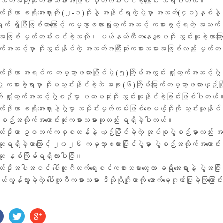
 အသက်အကြီးဆုံးကစားသမားအဖြစ် မှတ်တမ်းဝင်ခဲ့ကြောင်း သိရပါတယ်။
လ်ဒိုဟာ ခရိုအေးရှားကို (၂-၁)ဂိုးနဲ့ အနိုင်ရတဲ့ပွဲမှာ အသက်(၄၁)နှစ်နဲ့
ရှိပြီဖြစ်တာကြောင့် ကမ္ဘာ့ဖလားရှုံးထွက်အဆင့် ကစားခွင့်ရတဲ့ အသက်အကြ
အဖြစ် မှတ်တမ်းဝင်ခဲ့သလို၊ ပယ်နယ်တီကနေ ချေပဂိုး သွင်းယူခဲ့တာကြောင
ထွက်အဆင့်မှာ ဂိုးသွင်းနိုင်တဲ့ အသက်အကြီးဆုံးကစားသမားအဖြစ်လည်း မှတ်တ
လ်ဒိုဟာ အရင်က ကမ္ဘာ့ဖလားပြိုင်ပွဲ (၅)ကြိမ်အတွင်း ရှုံးထွက်အဆင့်ပွဲ
 ကစားခဲ့ရာမှာ ဂိုးမသွင်းနိုင်ခဲ့ဘဲ အခု (၆)ကြိမ်မြောက်ကမ္ဘာ့ဖလားယှဉ်ပြို
ာက် ရှုံးထွက်အဆင့်ပွဲစဉ်မှာ ပထမဆုံးဂိုး သွင်းယူနိုင်ခဲ့ခြင်းဖြစ်ပါတယ်
်ဒိုဟာ ခရိုအေးရှားနဲ့ပွဲမှာ သမိုင်းမှတ်တမ်းဖြစ်စေမယ့်ဂိုးကို သွင်းယူနိုင်ခ
ဲစဉ်အလိုက်အကောင်းဆုံးကစားသမားဆုလည်း ရရှိခဲ့ပါတယ်။
လ်ဒိုဟာ ဥဇဘက်ကစ္စတန်နဲ့ ယှဉ်ပြိုင်ခဲ့တဲ့ အုပ်စုပွဲစဉ်မှာလည်း အကော
ုရရှိခဲ့တာကြောင့် ၂၀၂၆ ကမ္ဘာ့ဖလားပြိုင်ပွဲမှာ ပွဲစဉ်အလိုက်အကောင်းဆု
ု နှစ်ကြိမ်ရရှိထားပါပြီ။
်ဒိုအပါအဝင် ပေါ်တူဂီလက်ရွေးစင်ကစားသမားတွေဟာ ခရိုအေးရှားနဲ့ ပွဲအပြီးမှာ 
လွန်သွားခဲ့တဲ့ ပေါ်တူဂီကစားသမား ဒီယိုဂိုဂျိုတာကို အောက်မေ့ဂုဏ်ပြုခဲ့ကြကြော