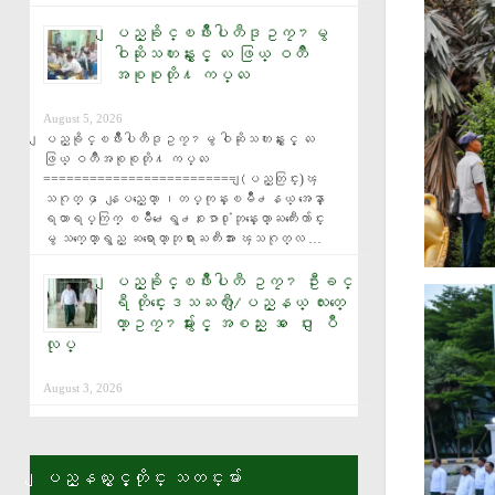
ျပည္ခိုင္ၿဖိဳးပါတီဒုဥကၠ႒မွ
ဝါဆိုသကၤန္းႏွင့္ လႉ ဖြယ္ ဝတၳဳ
အစုစုတို႔ ကပ္လႉ
August 5, 2026
ျပည္ခိုင္ၿဖိဳးပါတီဒုဥကၠ႒မွ ဝါဆိုသကၤန္းႏွင့္ လႉ
ဖြယ္ ဝတၳဳအစုစုတို႔ ကပ္လႉ 
========================= (ျပည္တြင္း)ၾ
သဂုတ္ ၄ ေနျပည္ေတာ္ ၊တပ္ကုန္းၿမိဳ႕နယ္ အေနာ္
ရထာရပ္ကြက္ ၿမိဳ႕ေရွ႕စႏၵာ႐ုံဘုန္းေတာ္ႀကီးေက်ာင္း
မွ သက္ေတာ္ရွည္ ဆရာေတာ္ဘုရားႀကီးအား ၾသဂုတ္လ …
ျပည္ခိုင္ၿဖိဳးပါတီ ဥကၠ႒ ဦးခင္
ရီ တိုင္းေဒသႀကီး/ျပည္နယ္ လႊတ္ေ
တာ္ဥကၠ႒မ်ားႏွင့္ အစည္း အ ေဝး ျပဳ
လုပ္
August 3, 2026
ျပည္နယ္ႏွင့္တိုင္း သတင္းမ်ား