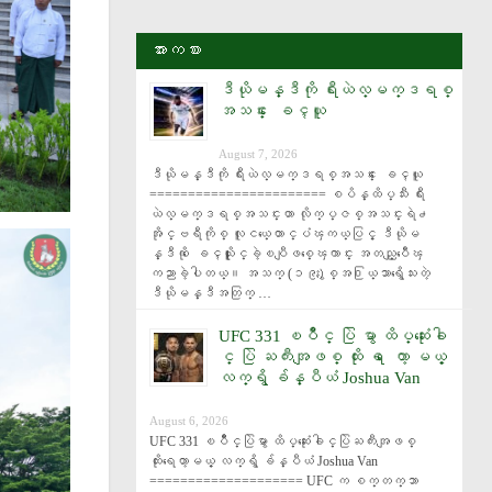
အားကစား
ဒီယိုမန္ဒီကို ရီးယဲလ္မက္ဒရစ္
အသင္း ေခၚယူ
August 7, 2026
ဒီယိုမန္ဒီကို ရီးယဲလ္မက္ဒရစ္အသင္း ေခၚယူ 
======================= စပိန္ထိပ္သီး ရီး
ယဲလ္မက္ဒရစ္အသင္းဟာ လိုက္ပ္ဇစ္အသင္းရဲ႕ 
အိုင္ဗရီကိုစ္ လူငယ္ေတာင္ပံၾကယ္ပြင့္ ဒီယိုမ
န္ဒီကို ေခၚယူႏိုင္ခဲ့ၿပီျဖစ္ေၾကာင္း အတည္ျပဳေၾ
ကညာခဲ့ပါတယ္။ အသက္ (၁၉)ႏွစ္အ႐ြယ္သာရွိေသးတဲ့ 
ဒီယိုမန္ဒီအတြက္ …
UFC 331 ၿပိဳင္ ပြဲ မွာ ထိပ္ဆုံးေခါ
င္ ပြဲ ႀကီးအျဖစ္ ထိုး ရ ေတာ့ မယ့္
လက္ရွိ ခ်န္ပီယံ ‌Joshua Van
August 6, 2026
UFC 331 ၿပိဳင္ပြဲမွာ ထိပ္ဆုံးေခါင္ပြဲႀကီးအျဖစ္ 
ထိုးရေတာ့မယ့္ လက္ရွိ ခ်န္ပီယံ ‌Joshua Van 
==================== UFC က စက္တက္ဘာ 