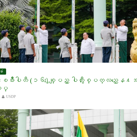
းႏွင့္ ေဆးဝါးပစၥည္းမ်ားအား ျပည္ခိုင္ၿဖိဳးပါတီမွ လႉဒါန္း
ီက ကူညီေထာက္ပံ့
်ား
င္ၿဖိဳးပါတီ (၁၆)ႏွစ္ျပည့္ ပါတီႏွစ္ပတ္လည္ေန
လုပ္
USDP