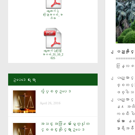
ရွေးကောက်ပွဲ
ကြေညာစာတမ်း_မာ
တိကာ
ျပည္ခိုင္
ရွေးကောက်ပွဲကြေငြာ
စာတမ်း_31_10_2
=======
025
ဇြန္လ ၈၊
ျပည္ေထာင
ဥပေဒေရးရာ
စ္စတင္ဖ
လွ်ပ္စစ္ဥပေဒ
ဖစ္ပါသ
ျပည္ေထာင္
April 26, 2016
န႔ အထိမ္
ကၿပီး ပါ
မ်ားအား 
အသင္းအဖြဲ႕မ်ားမွတ္ပုံတ
နာရီအခ်ိ
င္ၿခင္းဆိုင္ရာဥပေဒ