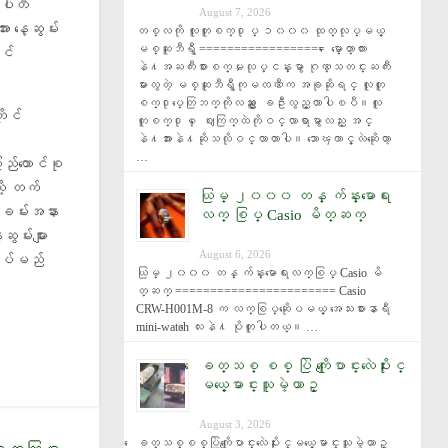
 ပါတီ
August 7, 2026
 နေ့ဆွမ်း
တစ္လကို လူတူစက္႐ုပ္ ၁၀၀၀ ထုတ္လုပ္မယ့္ 
မစ္ဆူဘီရွီ ================== ေမာ္ေတာ္ကား
ွင်
နဲ႔အႀကီးစားစက္မႈလုပ္ငန္းမွာ ဂုဏ္သတင္းႀကီး
မားလွတဲ့ မစ္ဆူဘီရွီကုမၸဏီက အခုဆိုရင္ လူတူ
စက္႐ုပ္ေတြဘက္ကိုလည္း ေျခဦးလွည့္လာပါၿပီ။လူ
ိုင်
တူစက္႐ုပ္ ေဈးကြက္ထဲကိုဝင္လာရာမွာလည္း အင္
နဲ႔အားနဲ႔ဆိုသလိုဝင္လာတာပါ။ ဘာေၾကာင့္လဲဆိုေတာ့ 
…
ြည်ထောင်စု
ို့ တက်
ယြမ္ ၂၀၀၀ တန္ က်န္းမာေရး
်အခမ်းအနား
လက္ စြပ္ Casio မိတ္ဆက္
ွမ်းများ
August 6, 2026
ုပ်မည်
ယြမ္ ၂၀၀၀ တန္ က်န္းမာေရးလက္စြပ္ Casio မိ
တ္ဆက္ ======================= Casio 
CRW-H001M-8 က လက္စြပ္ဆိုေပမယ့္ အေသးစားနာရီ 
mini-watch ေလးနဲ႔ ပိုတူပါတယ္။ …
ေခတ္သစ္ စစ္ ပြဲ ကိုေျပာင္းလဲေပးႏိုင္
မယ့္ေမာင္းသူမဲ့ယာဥ္
August 3, 2026
ေခတ္သစ္စစ္ပြဲကိုေျပာင္းလဲေပးႏိုင္မယ့္ေမာင္းသူမဲ့ယာဥ္ 