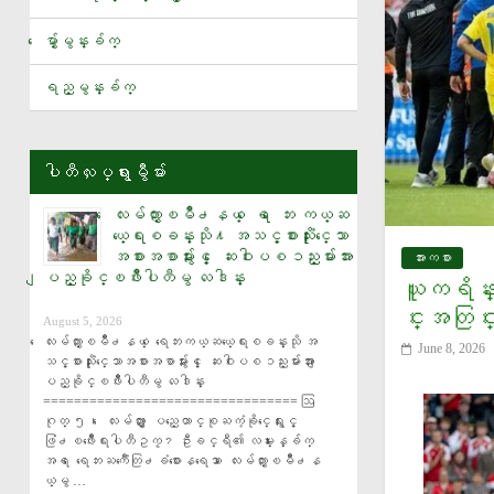
ေလးမ်က္ႏွာ ျပည္သူ႔လႊတ္ေတာ္ကိုယ္စားလွယ္ ဦးျမင့္စိုး၊ (ျမင့္စိုး-နတလ) ၊ ေရ
ေမွ်ာ္မွန္းခ်က္
ျပည္ခိုင္ၿဖိဳးပါတီဒုဥကၠ႒မွ ဝါဆိုသကၤန္းႏွင့္ လႉ ဖြယ္ ဝတၳဳအစုစုတို႔ ကပ္
ရည္မွန္းခ်က္
UFC 331 ၿပိဳင္ ပြဲ မွာ ထိပ္ဆုံးေခါင္ ပြဲ ႀကီးအျဖစ္ ထိုး ရ ေတာ့ မယ့္ လက္ရွိ ခ်
ပါတီလႈပ္ရွားမွဳမ်ား
ေလးမ်က္ႏွာၿမိဳ႕နယ္ ေရ ေဘး ကယ္ဆ
ယ္ေရးစခန္းသို႔ အသင့္စားသုံးႏိုင္ေသာ
အစားအစာမ်ားႏွင့္ ေဆးဝါးပစၥည္းမ်ားအား
အားကစား
ျပည္ခိုင္ၿဖိဳးပါတီမွ လႉဒါန္း
ယူကရိန္
င္းအတြင္
August 5, 2026
ေလးမ်က္ႏွာၿမိဳ႕နယ္ ေရေဘးကယ္ဆယ္ေရးစခန္းသို အ
June 8, 2026
သင့္စားသုံးႏိုင္ေသာအစားအစာမ်ားႏွင့္ ေဆးဝါးပစၥည္းမ်ားအား ျ
ပည္ခိုင္ၿဖိဳးပါတီမွ လႉဒါန္း 
================================= ဩ
ဂုတ္ ၅၊ ေလးမ်က္ႏွာ ျပည္ေထာင္စုႀကံ့ခိုင္ေရးႏွင့္
ဖြံ႕ၿဖိဳးေရးပါတီဥကၠ႒ ဦးခင္ရီ၏ လမ္းၫႊန္ခ်က္
အရ ေရေဘးႀကဳံေတြ႕ခံစားေနရေသာ ေလးမ်က္ႏွာၿမိဳ႕န
ယ္မွ …