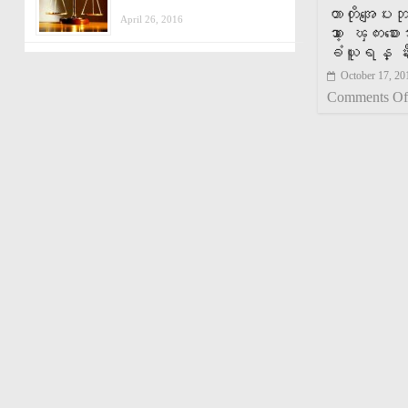
တာတိုအေျပးဘ
April 26, 2016
ဘာ့ ေၾကးစား
ခံယူရန္ န
October 17, 20
Comments Of