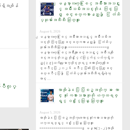
ျမန္မာ့လက္ေ႐ြးစင္ အမ်ိဳးသားအသင္းႏွ
ရှိအချိန်
င့္ အမ်ိဳးသမီးအသင္းတို႔ ကြင္း သြ
င္း ျခင္းခတ္ကစားနည္း၌ ေငြ တံဆိ
ပ္ဆုမ်ားအသီးသီး ဆြတ္ခူး
August 6, 2026
ျမန္မာ့လက္ေ႐ြးစင္ အမ်ိဳးသားအသင္းႏွင့္ အမ်ိဳးသမီးအ
သင္းတို ကြင္းသြင္းျခင္းခတ္ကစားနည္း၌ ေငြတံဆိပ္
ဆုမ်ားအသီးသီးဆြတ္ခူး ==================== ျ
မန္မာ့လက္ေ႐ြးစင္အမ်ိဳးသားျခင္းအသင္းႏွင့္ အမ်ိဳးသမီးျ
ခင္းအသင္းတိုသည္ ထိုင္းႏိုင္ငံတြင္က်င္းပလ်က္ရွိသ
ည့္ (၃၉)ႀကိမ္ေျမာက္ထိုင္းဘုရင့္ဖလားပိုက္ေက်ာ္ျခ
င္းၿပိဳင္ပြဲ ၂၀၂၆ ၿပိဳင္ ပြဲ၏ ကြင္းသြင္းျခင္း
ခတ္ၿပိဳင္ပြဲ၌ ေငြတံဆိပ္ဆုမ်ားအသီးသီးရရွိခဲ့ေၾ
ကာင္း …
ျပဳလုပ္
လာအိုနဲ႔ပြဲ ပြဲစဥ္အလိုက္ အ ေကာ
င္း ဆုံး ကစားသမားဆုကို ဟက္ထရစ္
ရွင္ ဝင္းႏိုင္ထြန္း ဆြတ္ခူး
August 5, 2026
လာအိုနဲ႔ပြဲ ပြဲစဥ္အလိုက္အေကာင္းဆုံးကစားသမားဆုကို 
ဟက္ထရစ္ရွင္ ဝင္းႏိုင္ထြန္း ဆြတ္ခူး 
====================== ျမန္မာ(၇-၂)လာအို