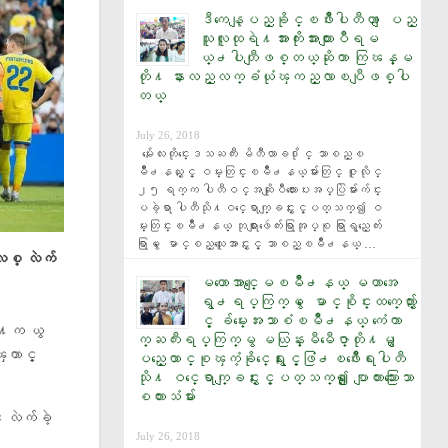
ဒီကေန့ျပည္ခုိင္ၿဖိဳးပါတီဟာ ျပည္
သူလူထုရဲ႔အားကိုးအားထားျပဳရမ
ယ္႕ပါတီျဖစ္တယ္ဆိုတာ ကြၽန္မ
တို႔ နားလည္လက္ခံယုံၾကည္လာၿပီျဖစ္ပါ
တယ္
July 26, 2018
  မႏၲေလးတိုင္းေဒသႀကီး မိတီၴလာခ႐ိုင္ သာစည္ၿ
မိဳ႕နယ္ႏွင့္ ဝမ္းတြင္းၿမိဳ႕နယ္မ်ားတြင္ ဇူလိုင္ 
၂၅ ရက္က ပါတီဝင္အဆိုျပဳလႊာေပးအပ္ပြဲမ်ားက်င္း
ပခဲ့ရာ ပါတီသို႔ဝင္ေရာက္ျခင္းႏွင့္ပတ္သက္၍ ဝ
မ္းတြင္းၿမိဳ႕နယ္ ဘုရားျဖဴေက်းရြာအုပ္စု ရြာရွည္ေက်း
ရြာမွ ေမာင္စည္သူေအာင္ႏွင့္ သာစည္ၿမိဳ႕နယ္ …
လစ္ လဲက်
မဟာေအာင္ေျမၿမိဳ႕နယ္ မဟာအေ
ရွ႕ရပ္ကြက္မွ ေမာင္စုိင္းထက္ေက်ာ္ႏွ
င့္ ခ်မ္းေအးသာစံၿမိဳ႕နယ္ ကံေကာ
န႔က ယွ
က္ႀကီးရပ္ကြက္မွ မယြန္းမီမီေဇာ္တုိ႔မွ ျ
ၾကာင့္
ပည္ေထာင္စုၾကံ့ခုိင္ေရးႏွင့္ဖြံ႕ၿဖိဳးေရးပါတီ
သုိ႔ ဝင္ေရာက္ျခင္းႏွင့္ပတ္သက္၍ ​ေျပာျကားသြား​ေသာ
စကားသံမ်ား
 လဲက်ခဲ့
July 26, 2018