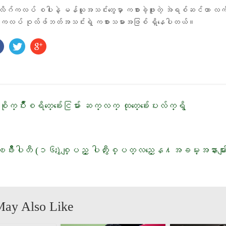
ားလိဂ်ကလပ် စပါးနဲ့ မန်ယူအသင်းတွေမှာ ကစားခဲ့ဖူးတဲ့ အဲရစ်ဆင်ဟာ လက်
န်ကလပ် ဝုလ်ဖ်ဘတ်အသင်းရဲ့ ကစားသမားအဖြစ် ရှိနေပါတယ်။
စိုက္ပ်ိဳးစရိတ္ေခ်းေငြမ်ား ဆက္လက္ ထုတ္ေခ်းေပးလ်က္ရွိ
ၿဖိဳးပါတီ (၁၆)ႏွစ္ျပည့္ ပါတီႏွစ္ပတ္လည္ေန႔အခမ္းအနားမ်ား
May Also Like