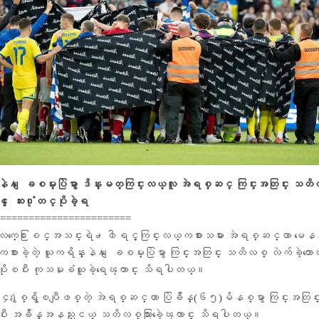
နဲ႔ ေျခစမ္းပြဲမွာ ဒိန္းမတ္ကြင္းလယ္လူ အဲရစ္ဆင္ ကြင္းအတြင္း သတိ
င့္ ေဆး႐ုံတင္ပိုခဲ့ရ
========================
္လက္ေ႐ြးစင္အသင္းရဲ႕ ၀ါရင့္ကြင္းလယ္ကစားသမား အဲရစ္ဆင္ဟာ မေ
စားခဲ့တဲ့ ယူကရိန္းနဲ႔ ေျခစမ္းပြဲမွာ ကြင္းအတြင္း သတိလစ္ လဲက်ခဲ့တာေ
္ပိုၿပီး ကုသမႈခံယူခဲ့ရေၾကာင္း သိရပါတယ္။
ႏွစ္ရွိၿပီျဖစ္တဲ့ အဲရစ္ဆင္ဟာ ပြဲခ်ိန္(၆၅)မိနစ္မွာ ကြင္းအတြင္း
ီး အခ်ိန္အနည္းငယ္ သတိလစ္သြားခဲ့ေၾကာင္း သိရပါတယ္။