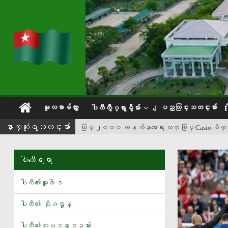
မူလစာမ်က္ႏွာ
ျပည္တြင္းသတင္းမ်ား
ပါတီလွဳပ္ရွားမွဳမ်ား
ေနာက္ဆံုးရသတင္းမ်ား
ယြမ္ ၂၀၀၀ တန္ က်န္းမာေရး လက္ စြပ္ Casio မိတ
ႏိုင္ငံေတာ္သမၼတ ထိုင္းႏိုင္ငံသို႔ ေရာက္ရွိ
ေလ့က်င့္ေရး ဝတ္စုံ အ တြ က္ ေပါင္ သန္း ၂၀ တန္ စ ပြ န္ဆာ စာခ်ဳပ္ကို မန္ယူ ခ
ပါတီေရးရာ
ျမန္မာ့လက္ေ႐ြးစင္ အမ်ိဳးသားအသင္းႏွင့္ အမ်ိဳးသမီးအသင္းတို႔ ကြင္း သြင္း ျခင္း
ပါတီ၏မူ၀ါဒ
ေလးမ်က္ႏွာၿမိဳ႕နယ္ ေရ ေဘး ကယ္ဆယ္ေရးစခန္းသို႔ အသင့္စားသုံးႏိုင္ေသာအစားအစာမ်ာ
ပါတီ၏ သႏိၷဌာန္
ေရႀကီးနစ္ျမဳပ္မႈဒဏ္ခံရသည့္ ေက်း႐ြာမ်ားရွိ ျပည္သူမ်ားအား ျပည္ခိုင္ၿဖိဳးပါတ
ေတာင္ကိုရီးယားမွာ အပူလႈိင္းေၾကာင့္ ေသဆုံးသူ ၁၉ ဦးအထိရွိလာ
ပါတီ၏လုပ္ငန္းစဥ္မ်ား