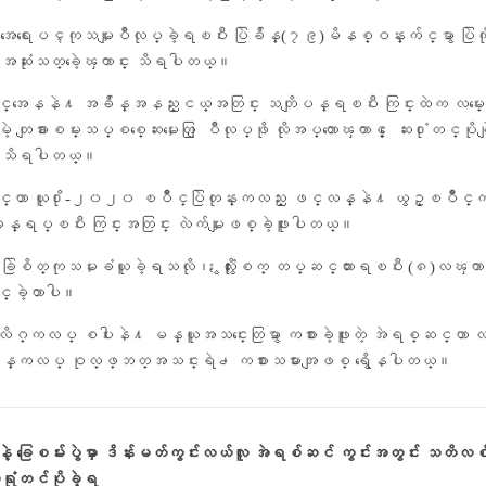
္ အေရးေပၚကုသမႈျပဳလုပ္ခဲ့ရၿပီး ပြဲခ်ိန္(၇၉)မိနစ္ဝန္းက်င္မွာ ပြဲ
ဘဲ အဆုံးသတ္ခဲ့ေၾကာင္း သိရပါတယ္။
အေနနဲ႔ အခ်ိန္အနည္းငယ္အတြင္း သတိျပန္ရၿပီး ကြင္းထဲက လမ္းေလွ
့ေပမဲ့ တျခားစမ္းသပ္စစ္ေဆးမႈေတြ ျပဳလုပ္ဖို လိုအပ္တာေၾကာင့္ ေဆး႐ုံတင္ပိုခ
္း သိရပါတယ္။
ဟာ ယူ႐ို-၂၀၂၀ ၿပိဳင္ပြဲတုန္းကလည္း ဖင္လန္နဲ႔ ယွဥ္ၿပိဳင္ကစာ
လုံးခုန္ရပ္ၿပီး ကြင္းအတြင္း လဲက်မႈျဖစ္ခဲ့ဖူးပါတယ္။
 ခြဲစိတ္ကုသမႈခံယူခဲ့ရသလို၊ ႏွလုံးႏွိးစက္ တပ္ဆင္ထားရၿပီး (၈)လၾကာမွ 
ုင္ခဲ့တာပါ။
ားလိဂ္ကလပ္ စပါးနဲ႔ မန္ယူအသင္းေတြမွာ ကစားခဲ့ဖူးတဲ့ အဲရစ္ဆင္ဟာ လ
်ာမန္ကလပ္ ဝုလ္ဖ္ဘတ္အသင္းရဲ႕ ကစားသမားအျဖစ္ ရွိေနပါတယ္။
ဲ့ ခြေစမ်းပွဲမှာ ဒိန်းမတ်ကွင်းလယ်လူ အဲရစ်ဆင် ကွင်းအတွင်း သတိလစ်
ဆေးရုံတင်ပိုခဲ့ရ