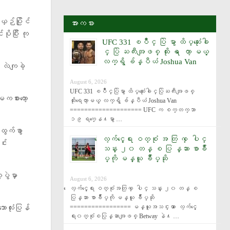
ှဉ်ပြိုင်
အားကစား
ပိုပြီး ကု
UFC 331 ၿပိဳင္ ပြဲ မွာ ထိပ္ဆုံးေခါ
င္ ပြဲ ႀကီးအျဖစ္ ထိုး ရ ေတာ့ မယ့္
လက္ရွိ ခ်န္ပီယံ ‌Joshua Van
လဲကျခဲ့
August 6, 2026
UFC 331 ၿပိဳင္ပြဲမွာ ထိပ္ဆုံးေခါင္ပြဲႀကီးအျဖစ္ 
မကစားတော့
ထိုးရေတာ့မယ့္ လက္ရွိ ခ်န္ပီယံ ‌Joshua Van 
==================== UFC က စက္တက္ဘာ 
၁၉ ရက္ေန႔မွာ …
ထွက်ခွာ
ေလ့က်င့္ေရး ဝတ္စုံ အ တြ က္ ေပါင္
င်း
သန္း ၂၀ တန္ စ ပြ န္ဆာ စာခ်ဳ
ပ္ကို မန္ယူ ခ်ဳပ္ဆို
ွဲမှာ
August 6, 2026
ေလ့က်င့္ေရး ဝတ္စုံအတြက္ ေပါင္ သန္း ၂၀ တန္ စ
ပြန္ဆာ စာခ်ဳပ္ကို မန္ယူ ခ်ဳပ္ဆို 
================= မန္ယူအသင္းဟာ ေလ့က်င့္ေ
ာလုံးပြန်
ရး၀တ္စုံစပြန္ဆာအျဖစ္ Betway နဲ႔ …