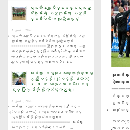
ေရႀကီးနစ္ျမဳပ္မႈဒဏ္ခံရသည့္ ေ
က်း႐ြာမ်ားရွိ ျပည္သူမ်ားအား ျပည္ခို
င္ၿဖိဳးပါတီက ကူညီေထာက္ပံ့
August 5, 2026
ေရႀကီးနစ္ျမဳပ္မႈဒဏ္ခံရသည့္ ေက်း႐ြာမ်ားရွိ ျပည္
သူမ်ားအား ျပည္ခိုင္ၿဖိဳးပါတီက ကူညီေထာက္ပံ့ 
================= ဩဂုတ္ ၅၊ ဟသၤာတ ျပည္ေ
ထာင္စုႀကံ့ခိုင္ေရးႏွင့္ဖြံ႕ၿဖိဳးေရးပါတီမွ အမ်ိဳးသားလႊ
တ္ေတာ္ကိုယ္စားလွယ္ ဗဟိုအလုပ္အမႈေဆာင္ ဦးေအာင္တ
င္ျမင့္၏ ဦးေဆာင္မႈႏွင့္ ဟသၤာတၿမိဳ႕နယ္ …
ေလးမ်က္ႏွာ ျပည္သူ႔လႊတ္ေတာ္ကိုယ္စားလွ
ယူကရိန္း
ယ္ ဦးျမင့္စိုး၊ (ျမင့္စိုး-နတလ)
ခဲ့တာေၾကာ
၊ ေရ ေဘး သင့္ေနေသာ ၿမိဳ႕ေပၚ
=======
ရပ္ ကြက္ မ်ားကို လိုက္လံၾကည့္ရႈ။
ဒိန္းမတ
August 5, 2026
ဥ္ၿပိဳင္က
ေလးမ်က္ႏွာ ျပည္သူ႔လႊတ္ေတာ္ကိုယ္စားလွယ္ ဦးျမင့္စိုး၊ 
ေဆး႐ုံတင
(ျမင့္စိုး-နတလ) ၊ ေရေဘးသင့္ေနေသာ ၿမိဳ႕ေပၚ 
ရပ္ကြက္ မ်ားကို လိုက္လံၾကည့္ရႈ။ 
အသက္(၃၄)
============================= ေလးမ်က္ႏွာ 
ၾသဂုတ္ ၄ ဧရာဝတီတိုင္းေဒသႀကီး၊ …
တာျဖစ္ၿပ