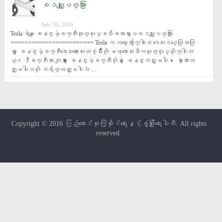
စၥည္းျပတ္သြား
July 20, 2026
Tesla ရဲ႕‌ေျခနင္းမဲ့စက္ဘီးထုတ္လုပ္ၿပီးခဏမွာပစၥည္းျပတ္သြား 
======================== Tesla က လမ္းေလွ်ာက္ခါစ ကေလးငယ္ေတြအတြ
က္ ေျခနင္းမဲ့စက္ဘီးအေသးစားေလးတစ္မ်ိဳးကို မၾကာေသးမီကထုတ္လုပ္လိုက္ပါတ
ယ္။ ဒီစက္ဘီးဟာ တျခား ေျခနင္းမဲ့စက္ဘီးလိုပဲ ေျခနင္းလည္းမပါ၊ ေမာ္တာလ
ည္းမပါသလို ဘရိတ္လည္းမပါဘဲ …
Copyright © 2016
ပြည်ထောင်စုကြံ့ခိုင်ရေးနှင့်ဖွံ့ဖြိုးရေးပါတီ
. All rights
reserved.