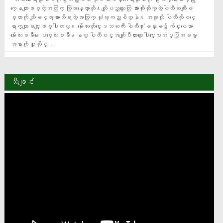
က္ေနတာျဖစ္တဲ့အတြက္ ကြၽန္ေတာ္တို႔လိုျပည္သူေတြ အားကိုးထိုက္တဲ့ပါတီႀကီးျဖ
စ္တာကို သိျမင္ၾကားသိရတဲ့အတြက္ ယံုၾကည္စိတ္နဲ႔ အခုလို ပါတီကိုဝင္ေ
ရာက္လာျခင္းျဖစ္ပါတယ္​။ မႏၲေလးတိုင္းေဒသႀကီး ပါတီ႐ံုးခန္းမ၌က်င္းပေသာ 
မႏၲေလးၿမိဳ႕ေပၚေလးၿမိဳ႕နယ္ ပါတီဝင္အဆုိျပဳလႊာစုေပါင္းေပးအပ္ပြဲအခမ္း
အနားကုိ ဇူလိုင္ …
သီချင်း