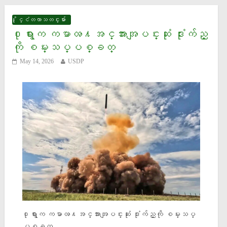
ႏိုင္ငံတကာသတင္းမ်ား
႐ုရွားက ကမာၻ႔အင္အားအျပင္းဆုံး ဒုံးက်ည္
ကို စမ္းသပ္ပစ္ခတ္
May 14, 2026
USDP
႐ုရွားက ကမာၻ႔အင္အားအျပင္းဆုံး ဒုံးက်ည္ကို စမ္းသပ္
ပစ္ခတ္