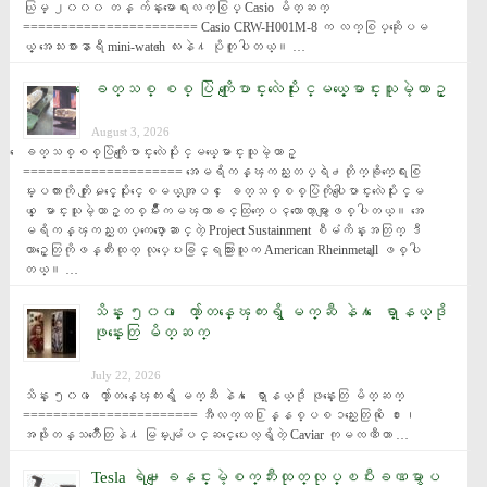
ယြမ္ ၂၀၀၀ တန္ က်န္းမာေရးလက္စြပ္ Casio မိတ္ဆက္ 
======================= Casio CRW-H001M-8 က လက္စြပ္ဆိုေပမ
ယ့္ အေသးစားနာရီ mini-watch ေလးနဲ႔ ပိုတူပါတယ္။ …
ေခတ္သစ္ စစ္ ပြဲ ကိုေျပာင္းလဲေပးႏိုင္မယ့္ေမာင္းသူမဲ့ယာဥ္
August 3, 2026
ေခတ္သစ္စစ္ပြဲကိုေျပာင္းလဲေပးႏိုင္မယ့္ေမာင္းသူမဲ့ယာဥ္ 
===================== အေမရိကန္ၾကည္းတပ္ရဲ႕တိုက္ခိုက္ေရးစြ
မ္းပကားကို တိုးျမႇင့္ေပးႏိုင္ေစမယ့္အျပင္ ေခတ္သစ္စစ္ပြဲကိုပါေျပာင္းလဲေပးႏိုင္မ
ယ့္ ေမာင္းသူမဲ့ယာဥ္တစ္မ်ိဳးကမၾကာခင္ထြက္ေပၚလာေတာ့မွာျဖစ္ပါတယ္။ အေ
မရိကန္ၾကည္းတပ္ကေဖာ္ေဆာင္တဲ့ Project Sustainment စီမံကိန္းအတြက္ ဒီ
ယာဥ္ေတြကိုဖန္တီးထုတ္ လုပ္ေပးခြင့္ရသြားသူက American Rheinmetall ျဖစ္ပါ
တယ္။ …
သိန္း ၅၀၀ ေက်ာ္တန္ေၾကးရွိ မက္ဆီ နဲ႔ ေရာ္နယ္ဒို
ဖုန္းေတြ မိတ္ဆက္
July 22, 2026
သိန္း ၅၀၀ ေက်ာ္တန္ေၾကးရွိ မက္ဆီ နဲ႔ ေရာ္နယ္ဒို ဖုန္းေတြ မိတ္ဆက္ 
======================= အီလက္ထ႐ြန္နစ္ပစၥည္းေတြကို ေ႐ႊ၊ 
အဖိုးတန္သတၱဳေတြနဲ႔ မြမ္းမံျပင္ဆင္ေပးေလ့ရွိတဲ့ Caviar ကုမၸဏီဟာ …
Tesla ရဲ႕‌ေျခနင္းမဲ့စက္ဘီးထုတ္လုပ္ၿပီးခဏမွာပ