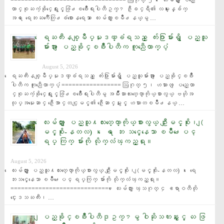
================================= ဩဂုတ္ ၅၊ ေလးမ်က္ႏွာ ျပည္ေ
ထာင္စုႀကံ့ခိုင္ေရးႏွင့္ဖြံ႕ၿဖိဳးေရးပါတီဥကၠ႒ ဦးခင္ရီ၏ လမ္းၫႊန္ခ်က္
အရ ေရေဘးႀကဳံေတြ႕ခံစားေနရေသာ ေလးမ်က္ႏွာၿမိဳ႕နယ္မွ …
ေရႀကီးနစ္ျမဳပ္မႈဒဏ္ခံရသည့္ ေက်း႐ြာမ်ားရွိ ျပည္သူ
မ်ားအား ျပည္ခိုင္ၿဖိဳးပါတီက ကူညီေထာက္ပံ့
August 5, 2026
ေရႀကီးနစ္ျမဳပ္မႈဒဏ္ခံရသည့္ ေက်း႐ြာမ်ားရွိ ျပည္သူမ်ားအား ျပည္ခိုင္ၿဖိဳး
ပါတီက ကူညီေထာက္ပံ့ ================= ဩဂုတ္ ၅၊ ဟသၤာတ ျပည္ေထာ
င္စုႀကံ့ခိုင္ေရးႏွင့္ဖြံ႕ၿဖိဳးေရးပါတီမွ အမ်ိဳးသားလႊတ္ေတာ္ကိုယ္စားလွယ္ ဗဟိုအ
လုပ္အမႈေဆာင္ ဦးေအာင္တင္ျမင့္၏ ဦးေဆာင္မႈႏွင့္ ဟသၤာတၿမိဳ႕နယ္ …
ေလးမ်က္ႏွာ ျပည္သူ႔လႊတ္ေတာ္ကိုယ္စားလွယ္ ဦးျမင့္စိုး၊ (ျ
မင့္စိုး-နတလ) ၊ ေရ ေဘး သင့္ေနေသာ ၿမိဳ႕ေပၚ
ရပ္ ကြက္ မ်ားကို လိုက္လံၾကည့္ရႈ။
August 5, 2026
ေလးမ်က္ႏွာ ျပည္သူ႔လႊတ္ေတာ္ကိုယ္စားလွယ္ ဦးျမင့္စိုး၊ (ျမင့္စိုး-နတလ) ၊ ေရေ
ဘးသင့္ေနေသာ ၿမိဳ႕ေပၚ ရပ္ကြက္ မ်ားကို လိုက္လံၾကည့္ရႈ။ 
============================= ေလးမ်က္ႏွာ ၾသဂုတ္ ၄ ဧရာဝတီတို
င္းေဒသႀကီး၊ …
ျပည္ခိုင္ၿဖိဳးပါတီဒုဥကၠ႒မွ ဝါဆိုသကၤန္းႏွင့္ လႉ ဖြ