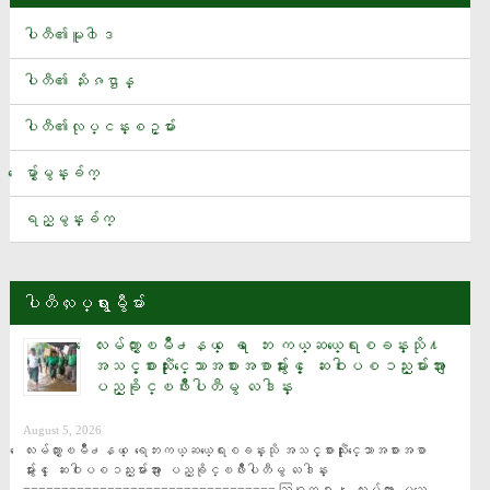
UFC 331 ၿပိဳင္ ပြဲ မွာ ထိပ္ဆုံးေခါင္ ပြဲ ႀကီးအျဖစ္ ထိုး ရ ေတာ့ မယ့္ လက္ရွိ
ပါတီ၏မူ၀ါဒ
ခ်န္ပီယံ ‌Joshua Van
ယြမ္ ၂၀၀၀ တန္ က်န္းမာေရး လက္ စြပ္ Casio မိတ္ဆက္
ပါတီ၏ သႏိၷဌာန္
ႏိုင္ငံေတာ္သမၼတ ထိုင္းႏိုင္ငံသို႔ ေရာက္ရွိ
ပါတီ၏လုပ္ငန္းစဥ္မ်ား
ေလ့က်င့္ေရး ဝတ္စုံ အ တြ က္ ေပါင္ သန္း ၂၀ တန္ စ ပြ န္ဆာ စာခ်ဳပ္ကို မ
န္ယူ ခ်ဳပ္ဆို
ေမွ်ာ္မွန္းခ်က္
ျမန္မာ့လက္ေ႐ြးစင္ အမ်ိဳးသားအသင္းႏွင့္ အမ်ိဳးသမီးအသင္းတို႔ ကြင္း သြင္း ျခ
ရည္မွန္းခ်က္
င္းခတ္ကစားနည္း၌ ေငြ တံဆိပ္ဆုမ်ားအသီးသီး ဆြတ္ခူး
ေလးမ်က္ႏွာၿမိဳ႕နယ္ ေရ ေဘး ကယ္ဆယ္ေရးစခန္းသို႔ အသင့္စားသုံးႏိုင္ေသာအစား
အစာမ်ားႏွင့္ ေဆးဝါးပစၥည္းမ်ားအား ျပည္ခိုင္ၿဖိဳးပါတီမွ လႉဒါန္း
ပါတီလႈပ္ရွားမွဳမ်ား
ေရႀကီးနစ္ျမဳပ္မႈဒဏ္ခံရသည့္ ေက်း႐ြာမ်ားရွိ ျပည္သူမ်ားအား ျပည္ခိုင္ၿဖိဳး
ေလးမ်က္ႏွာၿမိဳ႕နယ္ ေရ ေဘး ကယ္ဆယ္ေရးစခန္းသို႔
ပါတီက ကူညီေထာက္ပံ့
အသင့္စားသုံးႏိုင္ေသာအစားအစာမ်ားႏွင့္ ေဆးဝါးပစၥည္းမ်ားအား ျ
ဒီယိုမန္ဒီကို ရီးယဲလ္မက္ဒရစ္အသင္း ေခၚယူ
ပည္ခိုင္ၿဖိဳးပါတီမွ လႉဒါန္း
August 5, 2026
ေလးမ်က္ႏွာၿမိဳ႕နယ္ ေရေဘးကယ္ဆယ္ေရးစခန္းသို အသင့္စားသုံးႏိုင္ေသာအစားအစာ
မ်ားႏွင့္ ေဆးဝါးပစၥည္းမ်ားအား ျပည္ခိုင္ၿဖိဳးပါတီမွ လႉဒါန္း 