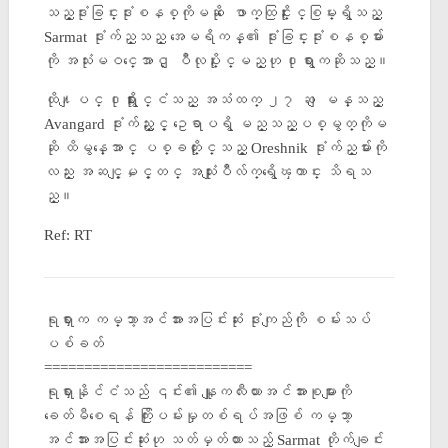
သည့္ဒုံးခြင္းဒုံးစနစ္ကိုမဆို ေဖာက္ထြင္းႏိုင္စြမ္းရွိသည့္
Sarmat ဒုံးက်ည္သည္ အေမရိကန္၏ ဒုံးခြင္းဒုံးစနစ္မ်ား
ကို အသုံးမဝင္ေအာင္ ျပဳလုပ္ႏိုင္မည္ဟု ႐ုရွားကဆိုသည္။
ထို႔ျပင္ ႐ုရွားႏိုင္ငံသည္ အသံထက္ ၂၇ ဆ ျမန္သည့္
Avangard ဒုံးက်ည္ႏွင့္ ဥေရာပရွိ မည္သည့္ပစ္မွတ္ကိုမ
ဆို ထိမွန္ေအာင္ ပစ္ခတ္ႏိုင္သည့္ Oreshnik ဒုံးက်ည္မ်ားကို
လည္း အဆင့္ျမႇင့္တင္ အသုံးျပဳလ်က္ရွိေၾကာင္း သိရသ
ည္။
Ref: RT
ရုရှားက ကမ္ဘာ့အင်အားအပြင်းဆုံး ဒုံးကျည်ကို စမ်းသပ်
ပစ်ခတ်
==========================
ရုရှားနိုင်ငံသည် ၎င်း၏ နျူကလီးယားအင်အားစုများကို
ခေတ်မီစေရန် ကြိုးပမ်းမှုတစ်ရပ်အဖြစ် ကမ္ဘာ့
အင်အားအပြင်းဆုံးဟု သတ်မှတ်ထားသည့် Sarmat တိုက်ချင်း