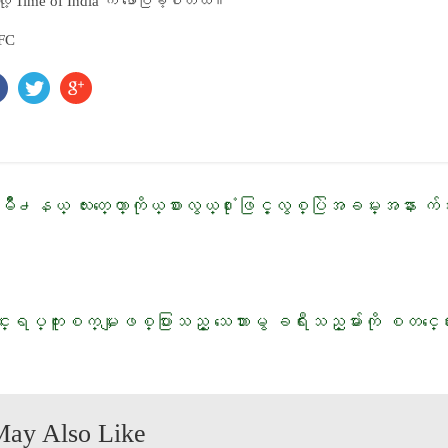
ု့ Time of India က ဖော်ပြခဲ့ပါတယ်။
UFC
ိဳ႕နယ္ လႊတ္ေတာ္ကိုယ္စားလွယ္႐ုံးဖြင့္လွစ္ပြဲအခမ္းအနား က်င
္းရပ္ကူးစက္မႈျဖစ္ပြားသည့္ သေဘၤာမွ ခရီးသည္မ်ားကို စတင္ေ႐ႊ
May Also Like