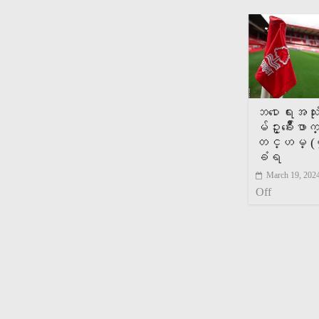
ဘ႑ာေရးအသု
မ်ဥ္းခ်ိဳးေဖာ
တင္ဟမ္ (၄
ခံရ
March 19, 202
Off