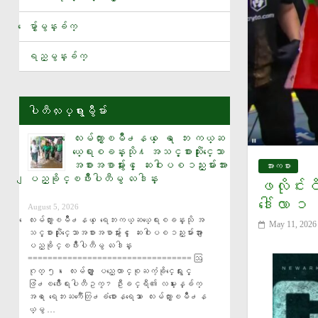
ေလးမ်က္ႏွာၿမိဳ႕နယ္ ေရ ေဘး ကယ္ဆယ္ေရးစခန္းသို႔ အသင့္စားသုံးႏိုင္ေသာအစားအစာမ်ာ
ေမွ်ာ္မွန္းခ်က္
ေရႀကီးနစ္ျမဳပ္မႈဒဏ္ခံရသည့္ ေက်း႐ြာမ်ားရွိ ျပည္သူမ်ားအား ျပည္ခိုင္ၿဖိဳးပါတ
ရည္မွန္းခ်က္
ဒီယိုမန္ဒီကို ရီးယဲလ္မက္ဒရစ္အသင္း ေခၚယူ
ပါတီလႈပ္ရွားမွဳမ်ား
ေလးမ်က္ႏွာၿမိဳ႕နယ္ ေရ ေဘး ကယ္ဆ
ယ္ေရးစခန္းသို႔ အသင့္စားသုံးႏိုင္ေသာ
အစားအစာမ်ားႏွင့္ ေဆးဝါးပစၥည္းမ်ားအား
အားကစား
ျပည္ခိုင္ၿဖိဳးပါတီမွ လႉဒါန္း
ဖလိုင်းဝ
ဒေါ်လာ ၁ 
August 5, 2026
ေလးမ်က္ႏွာၿမိဳ႕နယ္ ေရေဘးကယ္ဆယ္ေရးစခန္းသို အ
May 11, 2026
သင့္စားသုံးႏိုင္ေသာအစားအစာမ်ားႏွင့္ ေဆးဝါးပစၥည္းမ်ားအား ျ
ပည္ခိုင္ၿဖိဳးပါတီမွ လႉဒါန္း 
================================= ဩ
ဂုတ္ ၅၊ ေလးမ်က္ႏွာ ျပည္ေထာင္စုႀကံ့ခိုင္ေရးႏွင့္
ဖြံ႕ၿဖိဳးေရးပါတီဥကၠ႒ ဦးခင္ရီ၏ လမ္းၫႊန္ခ်က္
အရ ေရေဘးႀကဳံေတြ႕ခံစားေနရေသာ ေလးမ်က္ႏွာၿမိဳ႕န
ယ္မွ …