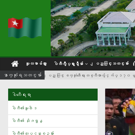
မူလစာမ်က္ႏွာ
ျပည္တြင္းသတင္းမ်ား
ပါတီလွဳပ္ရွားမွဳမ်ား
ေနာက္ဆံုးရသတင္းမ်ား
ျပည္ တြင္း စက္သုံးဆီေဈး တစ္လီတာလွ်င္ က်ပ္ ၁၇
တစ္လကို လူတူစက္႐ုပ္ ၁၀၀၀ ထုတ္လုပ္မယ့္ မစ္
UFC 331 ၿပိဳင္ ပြဲ မွာ ထိပ္ဆုံးေခါင္ ပြဲ ႀကီးအျဖစ္ ထိုး ရ ေတာ့ မယ့္ လက္ရွိ ခ်
ပါတီေရးရာ
ယြမ္ ၂၀၀၀ တန္ က်န္းမာေရး လက္ စြပ္ Casio မိတ္ဆက္
ပါတီ၏မူ၀ါဒ
ႏိုင္ငံေတာ္သမၼတ ထိုင္းႏိုင္ငံသို႔ ေရာက္ရွိ
ပါတီ၏ သႏိၷဌာန္
ေလ့က်င့္ေရး ဝတ္စုံ အ တြ က္ ေပါင္ သန္း ၂၀ တန္ စ ပြ န္ဆာ စာခ်ဳပ္ကို မန္ယူ ခ
ျမန္မာ့လက္ေ႐ြးစင္ အမ်ိဳးသားအသင္းႏွင့္ အမ်ိဳးသမီးအသင္းတို႔ ကြင္း သြင္း ျခင္း
ပါတီ၏လုပ္ငန္းစဥ္မ်ား