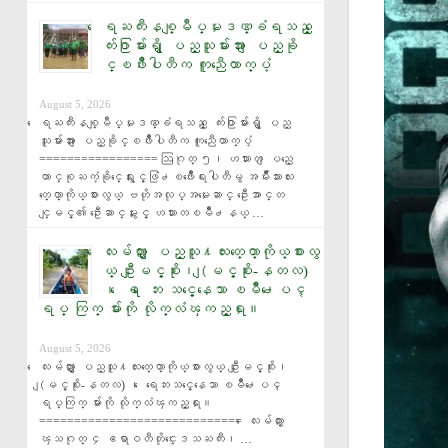
ေရႀကီးနစ္ျမဳပ္မႈဒဏ္ခံရသည့္ ေ
က်း႐ြာမ်ားရွိ ျပည္သူမ်ားအား ျပည္ခို
င္ၿဖိဳးပါတီက ကူညီေထာက္ပံ့
August 5, 2026
ေရႀကီးနစ္ျမဳပ္မႈဒဏ္ခံရသည့္ ေက်း႐ြာမ်ားရွိ ျပည္
သူမ်ားအား ျပည္ခိုင္ၿဖိဳးပါတီက ကူညီေထာက္ပံ့ 
================= ဩဂုတ္ ၅၊ ဟသၤာတ ျပည္ေ
ထာင္စုႀကံ့ခိုင္ေရးႏွင့္ဖြံ႕ၿဖိဳးေရးပါတီမွ အမ်ိဳးသားလႊ
တ္ေတာ္ကိုယ္စားလွယ္ ဗဟိုအလုပ္အမႈေဆာင္ ဦးေအာင္တ
င္ျမင့္၏ ဦးေဆာင္မႈႏွင့္ ဟသၤာတၿမိဳ႕နယ္ …
ေလးမ်က္ႏွာ ျပည္သူ႔လႊတ္ေတာ္ကိုယ္စားလွ
ယ္ ဦးျမင့္စိုး၊ (ျမင့္စိုး-နတလ)
၊ ေရ ေဘး သင့္ေနေသာ ၿမိဳ႕ေပၚ
ရပ္ ကြက္ မ်ားကို လိုက္လံၾကည့္ရႈ။
August 5, 2026
ေလးမ်က္ႏွာ ျပည္သူ႔လႊတ္ေတာ္ကိုယ္စားလွယ္ ဦးျမင့္စိုး၊ 
(ျမင့္စိုး-နတလ) ၊ ေရေဘးသင့္ေနေသာ ၿမိဳ႕ေပၚ 
ရပ္ကြက္ မ်ားကို လိုက္လံၾကည့္ရႈ။ 
============================= ေလးမ်က္ႏွာ 
ၾသဂုတ္ ၄ ဧရာဝတီတိုင္းေဒသႀကီး၊ …