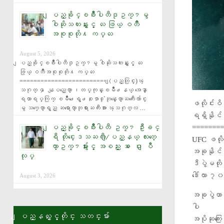
ျပည္ခိုင္ၿဖိဳးပါတီဒုဥကၠ႒မွ
ဝါဆိုသကၤန္းႏွင့္ လႉ ဖြယ္ ဝတၳဳ
အစုစုတို႔ ကပ္လႉ
August 5, 2026
ျပည္ခိုင္ၿဖိဳးပါတီဒုဥကၠ႒မွ ဝါဆိုသကၤန္းႏွင့္ လႉ
ဖြယ္ ဝတၳဳအစုစုတို႔ ကပ္လႉ 
========================= (ျပည္တြင္း)ၾ
သဂုတ္ ၄ ေနျပည္ေတာ္ ၊တပ္ကုန္းၿမိဳ႕နယ္ အေနာ္
ရထာရပ္ကြက္ ၿမိဳ႕ေရွ႕စႏၵာ႐ုံဘုန္းေတာ္ႀကီးေက်ာင္း
ဖလိုင်းဝိ
မွ သက္ေတာ္ရွည္ ဆရာေတာ္ဘုရားႀကီးအား ၾသဂုတ္လ …
ရရှိနိုင်
=======
ျပည္ခိုင္ၿဖိဳးပါတီ ဥကၠ႒ ဦးခင္
ရီ တိုင္းေဒသႀကီး/ျပည္နယ္ လႊတ္ေ
UFC ဖလိုင
တာ္ဥကၠ႒မ်ားႏွင့္ အစည္း အ ေဝး ျပဳ
အခုနိုင်ပ
လုပ္
ဒီပွဲမတို
ဒေါ်လာ 
August 3, 2026
အခုပွဲဟာ 
ပါ
ျပည္နယ္ႏွင့္တိုင္း သတင္းမ်ား
အပိုဆုကြေ