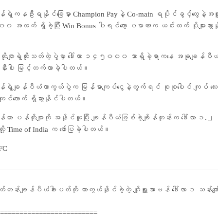
ဗန်ရဲ့ကနဦးရနိုင်ခြေမှာ Champion Payနဲ့ Co-main ရပိုင်ခွင့်တွေနဲ့အတူ
ထက် ရှိခဲ့ပြီး Win Bonus ပါရင်တော့ ပမာဏက ယင်းထက် ပိုများသွားနိ
ိုဂျာရဲ့ထိုးသတ်တဲ့ပွဲမှာ ဒေါ်လာ ၁၄၅၀၀၀ သာရှိခဲ့ရာကနေ အခုချန်ပီယ
ဆနီးပါး မြင့်တက်လာခဲ့ပါတယ်။
ဗန်ရဲ့ချန်ပီယံကာကွယ်ပွဲက မြန်မာကျပ်ငွေနဲ့တွက်ရင် စုစုပေါင် ကျပ် လေးဘီ
ကျင်လောက် ရှိသွားနိုင်ပါတယ်။
ဗန်ဟာ ပန်တိုဂျာကို အနိုင်ယူပြီး ချန်ပီယံဖြစ်ခဲ့ချိန်တုန်းက ဒေါ်လာ ၁.၂ 
ု့ Time of India က ဖော်ပြခဲ့ပါတယ်။
UFC
တ်တန်းချန်ပီယံခါးပတ်ကို ကာကွယ်နိုင်ခဲ့တဲ့ ဂျိုရှူအာဗန် ဒေါ်လာ ၁ သန်းကျ
==========================