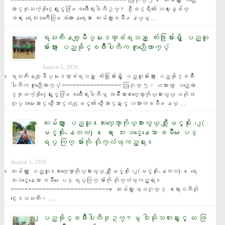
================================= ဩဂုတ္ ၅၊ ေလးမ်က္ႏွာ ျပည္ေ
ထာင္စုႀကံ့ခိုင္ေရးႏွင့္ဖြံ႕ၿဖိဳးေရးပါတီဥကၠ႒ ဦးခင္ရီ၏ လမ္းၫႊန္ခ်က္
အရ ေရေဘးႀကဳံေတြ႕ခံစားေနရေသာ ေလးမ်က္ႏွာၿမိဳ႕နယ္မွ …
ေရႀကီးနစ္ျမဳပ္မႈဒဏ္ခံရသည့္ ေက်း႐ြာမ်ားရွိ ျပည္သူ
မ်ားအား ျပည္ခိုင္ၿဖိဳးပါတီက ကူညီေထာက္ပံ့
August 5, 2026
ေရႀကီးနစ္ျမဳပ္မႈဒဏ္ခံရသည့္ ေက်း႐ြာမ်ားရွိ ျပည္သူမ်ားအား ျပည္ခိုင္ၿဖိဳး
ပါတီက ကူညီေထာက္ပံ့ ================= ဩဂုတ္ ၅၊ ဟသၤာတ ျပည္ေထာ
င္စုႀကံ့ခိုင္ေရးႏွင့္ဖြံ႕ၿဖိဳးေရးပါတီမွ အမ်ိဳးသားလႊတ္ေတာ္ကိုယ္စားလွယ္ ဗဟိုအ
လုပ္အမႈေဆာင္ ဦးေအာင္တင္ျမင့္၏ ဦးေဆာင္မႈႏွင့္ ဟသၤာတၿမိဳ႕နယ္ …
ေလးမ်က္ႏွာ ျပည္သူ႔လႊတ္ေတာ္ကိုယ္စားလွယ္ ဦးျမင့္စိုး၊ (ျ
မင့္စိုး-နတလ) ၊ ေရ ေဘး သင့္ေနေသာ ၿမိဳ႕ေပၚ
ရပ္ ကြက္ မ်ားကို လိုက္လံၾကည့္ရႈ။
August 5, 2026
ေလးမ်က္ႏွာ ျပည္သူ႔လႊတ္ေတာ္ကိုယ္စားလွယ္ ဦးျမင့္စိုး၊ (ျမင့္စိုး-နတလ) ၊ ေရေ
ဘးသင့္ေနေသာ ၿမိဳ႕ေပၚ ရပ္ကြက္ မ်ားကို လိုက္လံၾကည့္ရႈ။ 
============================= ေလးမ်က္ႏွာ ၾသဂုတ္ ၄ ဧရာဝတီတို
င္းေဒသႀကီး၊ …
ျပည္ခိုင္ၿဖိဳးပါတီဒုဥကၠ႒မွ ဝါဆိုသကၤန္းႏွင့္ လႉ ဖြ