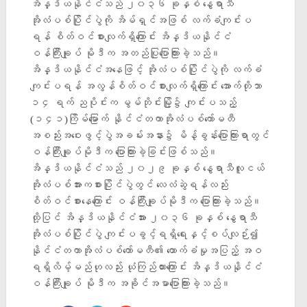
အိန္ဒိယနိုင်ငံသည် ၂၀၃၆ ခုနှစ် နွေရာသီ
အိုလံပစ်ပြိုင်ပွဲကို အိမ်ရှင်အဖြစ် လက်ခံကျင်းပ
ရန် စိတ်ဝင်စားလျက်ရှိကြောင်း အိန္ဒိယနိုင်ငံ
ဝန်ကြီးချုပ် မိုဒီက အတည်ပြုပြောကြားခဲ့သည်။
အိန္ဒိယနိုင်ငံအနေဖြင့် အိုလံပစ်ပြိုင်ပွဲကို လက်ခံ
ကျင်းပရန် အလွန်စိတ်ဝင်စားလျက်ရှိကြောင်း အောက်တိုဘာ
၁၄ ရက် ညပိုင်းက မွမ်ဘိုင်းမြို့၌ ကျင်းပသည့်
(၁၄၁)ကြိမ်မြောက် နိုင်ငံတကာအိုလံပစ်ကော်မတီ
အစည်းအဝေးဖွင့်ပွဲအခမ်းအနား၌ မိန့်ခွန်းပြောကြားရာတွင်
ဝန်ကြီးချုပ်မိုဒီက ပြောကြားခဲ့ခြင်းဖြစ်သည်။
အိန္ဒိယနိုင်ငံသည် ၂၀၂၉ ခုနှစ် နွေရာသီလူငယ်
အိုလံပစ်အားကစားပြိုင်ပွဲတွင် လေလံဆွဲရန်လည်း
စိတ်ဝင်စားနေကြောင်း ဝန်ကြီးချုပ်မိုဒီက ပြောကြားခဲ့သည်။
ထို့ပြင် အိန္ဒိယနိုင်ငံအား ၂၀၃၆ ခုနှစ် နွေရာသီ
အိုလံပစ်ပြိုင်ပွဲ ကျင်းပခွင့်ရရှိရေးနှင့်စပ်လျဉ်း၍
နိုင်ငံတကာအိုလံပစ်ကော်မတီ၏ ထောက်ခံမှုအပြည့် အဝ
ရရှိလိမ့်မည်ဟုလည်း ယုံကြည်ထားကြောင်း အိန္ဒိယနိုင်ငံ
ဝန်ကြီးချုပ် မိုဒီက အခိုင်အမာပြောကြားခဲ့သည်။