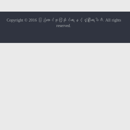
Copyright © 2016
ပြည်ထောင်စုကြံ့ခိုင်ရေးနှင့်ဖွံ့ဖြိုးရေးပါတီ
. All rights
reserved.