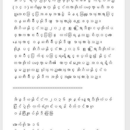
ဘာ ၁၄ ရက္ ညပိုင္းက မြမ္ဘိုင္းၿမိဳ႕၌ က်င္းပသည့္
(၁၄၁)ႀကိမ္ေျမာက္ နိုင္ငံတကာအိုလံပစ္ေကာ္မတီ အစ
ည္းအေဝးဖြင့္ပြဲအခမ္းအနား၌ မိန႔္ခြန္းေျပာၾကားရာတြင္
ဝန္ႀကီးခ်ဳပ္မိုဒီက ေျပာၾကားခဲ့ျခင္းျဖစ္သည္။
အိႏၵိယနိုင္ငံသည္ ၂၀၂၉ ခုႏွစ္ ေႏြရာသီလူငယ္အိုလံပ
စ္အားကစားၿပိဳင္ပြဲတြင္ ေလလံဆြဲရန္လည္း စိတ္ဝင္စားေ
နေၾကာင္း ဝန္ႀကီးခ်ဳပ္မိုဒီက ေျပာၾကားခဲ့သည္။
ထို႔ျပင္ အိႏၵိယနိုင္ငံအား ၂၀၃၆ ခုႏွစ္ ေႏြရာသီအိုလံပ
စ္ၿပိဳင္ပြဲ က်င္းပခြင့္ရရွိေရးႏွင့္စပ္လ်ဥ္း၍ နိုင္ငံ
တကာအိုလံပစ္ေကာ္မတီ၏ ေထာက္ခံမႈအျပည့္ အဝရရွိလိ
မ့္မည္ဟုလည္း ယုံၾကည္ထားေၾကာင္း အိႏၵိယနိုင္ငံဝ
န္ႀကီးခ်ဳပ္ မိုဒီက အခိုင္အမာေျပာၾကားခဲ့သည္။
==============================
အိန္ဒိယနိုင်ငံက ၂၀၃၆ ခုနှစ် နွေရာသီအိုလံပစ်
ပြိုင်ပွဲကို လက်ခံကျင်းပရန် စိတ်ဝင်စားဟု
ဝန်ကြီးချုပ်မိုဒီ ပြောကြာ
အောက်တိုဘာ ၁၆