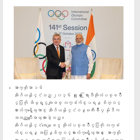
ေအာက္တိုဘာ ၁၆
အိႏၵိယနိုင္ငံသည္ ၂၀၃၆ ခုႏွစ္ ေႏြရာသီအိုလံပစ္ၿပိဳ
င္ပြဲကို အိမ္ရွင္အျဖစ္ လက္ခံက်င္းပရန္ စိတ္ဝင္
စားလ်က္ရွိေၾကာင္း အိႏၵိယနိုင္ငံဝန္ႀကီးခ်ဳပ္ မိုဒီက
အတည္ျပဳေျပာၾကားခဲ့သည္။
အိႏၵိယနိုင္ငံအေနျဖင့္ အိုလံပစ္ၿပိဳင္ပြဲကို လက္ခံ
က်င္းပရန္ အလြန္စိတ္ဝင္စားလ်က္ရွိေၾကာင္း ေအာက္တို