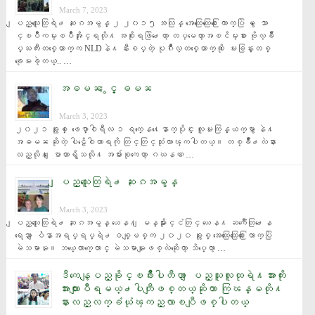
March 7, 2023
ျပည္သူေတြရဲ႕ ဆႏၵအမွန္ ၂ ၂၀၁၅ အလြန္ အေထြေထြေ႐ြးေကာက္ပြဲ မွ ေသာ
င္ၿပိဳကမ္းၿပိဳအႏိုင္ရလို႔ အစိုးရဖြဲ႕ေတာ့ တပ္မေတာ္အၿငိမ္းစား ဗိုလ္ခ်ဳ
ပ္ႀကီးတစ္ေယာက္က NLDနဲ႔ နီးစပ္တဲ့ ပုဂၢိဳလ္တစ္ေယာက္ကို ေမးခြန္းတစ္
ခုေမးခဲ့တယ္.. …
အဓမၼ ႏွင့္ ဓမၼ
March 3, 2023
၂၀၂၁ ခုႏွစ္ ေဖေဖာ္ဝါရီလ ၁ ရက္ေန႔ေနာက္ပိုင္း လူမႈကြန္ယက္မွာ နဲ႔ 
အဓမၼ ဆိုတဲ့ ပါဠိေဝါဟာရကို တြင္တြင္သုံးလာၾကပါတယ္။ တစ္ခ်ိဳ႕လဲနား
လည္လို႔ ေျပာတာရွိသလို႔ အမ်ားစုကေတာ့ ဂဃနဏ …
ျပည္သူေတြရဲ႕ ဆႏၵအမွန္
March 3, 2023
ျပည္သူေတြရဲ႕ ဆႏၵအမွန္ ယေန႔ ျမန္မာႏိုင္ငံတြင္ ယေန႔ ႀကဳံေတြ႕ေန
ရေသာ ျပႆနာအရပ္ရပ္ရဲ႕ ဇစ္ျမစ္က ၂၀၂၀ ခုႏွစ္ အေထြေထြေ႐ြးေကာက္ပြဲ 
မဲသမာမႈ။ ဘယ္ေလာက္ေတာင္ မဲသမာမႈျဖစ္လဲဆိုေတာ့ သိပ္ေတာ့ …
ဒီကေန့ျပည္ခုိင္ၿဖိဳးပါတီဟာ ျပည္သူလူထုရဲ႔အားကိုး
အားထားျပဳရမယ္႕ပါတီျဖစ္တယ္ဆိုတာ ကြၽန္မတို႔
နားလည္လက္ခံယုံၾကည္လာၿပီျဖစ္ပါတယ္