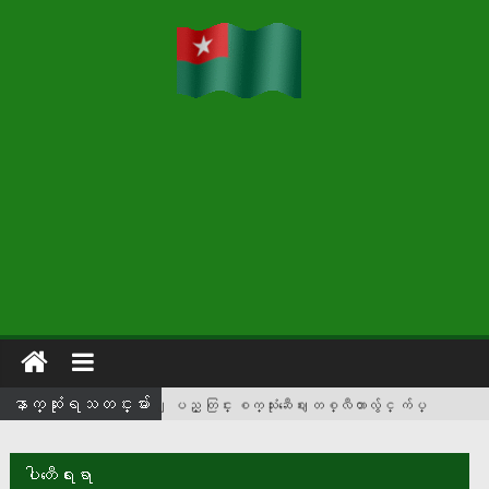
ေနာက္ဆံုးရသတင္းမ်ား
ျပည္ တြင္း စက္သုံးဆီေဈး တစ္လီတာလွ်င္ က်ပ္
၁၇၀ မွ ၂၆၅ အထိ ျမင့္တက္
တစ္လကို လူတူစက္႐ုပ္ ၁၀၀၀ ထုတ္လုပ္မယ့္ မစ္ဆူဘီရွီ
ပါတီေရးရာ