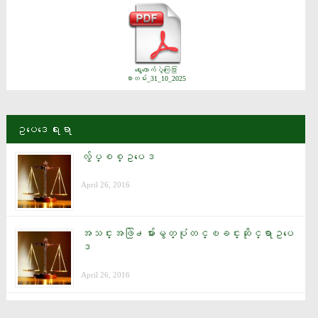
ရွေးကောက်ပွဲကြေငြာ
စာတမ်း_31_10_2025
ဥပေဒေရးရာ
လွ်ပ္စစ္ဥပေဒ
April 26, 2016
အသင္းအဖြဲ႕မ်ားမွတ္ပုံတင္ၿခင္းဆိုင္ရာဥပေ
ဒ
April 26, 2016