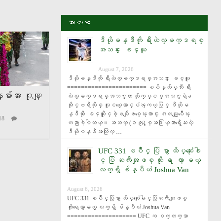
အားကစား
ဒီယိုမန္ဒီကို ရီးယဲလ္မက္ဒရစ္
အသင္း ေခၚယူ
August 7, 2026
ဒီယိုမန္ဒီကို ရီးယဲလ္မက္ဒရစ္အသင္း ေခၚယူ 
======================= စပိန္ထိပ္သီး ရီး
်ားအား ဂုဏ္ျ
ယဲလ္မက္ဒရစ္အသင္းဟာ လိုက္ပ္ဇစ္အသင္းရဲ႕ 
အိုင္ဗရီကိုစ္ လူငယ္ေတာင္ပံၾကယ္ပြင့္ ဒီယိုမ
န္ဒီကို ေခၚယူႏိုင္ခဲ့ၿပီျဖစ္ေၾကာင္း အတည္ျပဳေၾ
18
ကညာခဲ့ပါတယ္။ အသက္ (၁၉)ႏွစ္အ႐ြယ္သာရွိေသးတဲ့ 
ဒီယိုမန္ဒီအတြက္ …
UFC 331 ၿပိဳင္ ပြဲ မွာ ထိပ္ဆုံးေခါ
င္ ပြဲ ႀကီးအျဖစ္ ထိုး ရ ေတာ့ မယ့္
လက္ရွိ ခ်န္ပီယံ ‌Joshua Van
August 6, 2026
UFC 331 ၿပိဳင္ပြဲမွာ ထိပ္ဆုံးေခါင္ပြဲႀကီးအျဖစ္ 
ထိုးရေတာ့မယ့္ လက္ရွိ ခ်န္ပီယံ ‌Joshua Van 
==================== UFC က စက္တက္ဘာ 