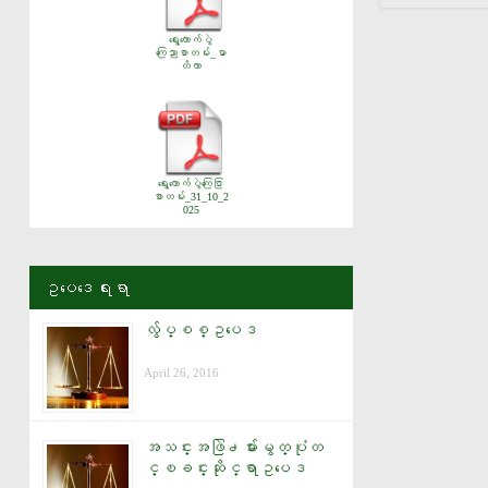
ရွေးကောက်ပွဲ
ကြေညာစာတမ်း_မာ
တိကာ
ရွေးကောက်ပွဲကြေငြာ
စာတမ်း_31_10_2
025
ဥပေဒေရးရာ
လွ်ပ္စစ္ဥပေဒ
April 26, 2016
အသင္းအဖြဲ႕မ်ားမွတ္ပုံတ
င္ၿခင္းဆိုင္ရာဥပေဒ