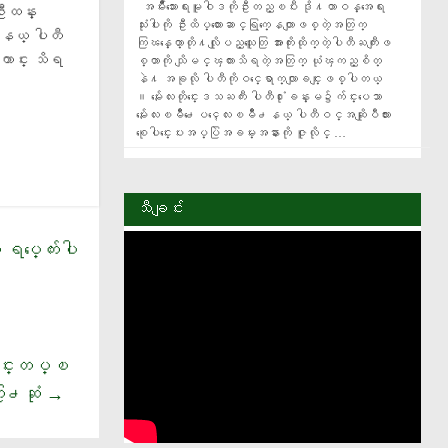
  အမ်ဳိးသားေရးမူဝါဒကိုဦးတည္ၿပီး ဒို႔တာဝန္အေရး
းထန္​း​
သံုးပါးကို ဦးထိပ္ထားေဆာင္ရြက္ေနတာျဖစ္တဲ့အတြက္ 
နယ္​ ပါတီ
ကြၽန္ေတာ္တို႔လိုျပည္သူေတြ အားကိုးထိုက္တဲ့ပါတီႀကီးျဖ
ေၾကာင္​း သိရ
စ္တာကို သိျမင္ၾကားသိရတဲ့အတြက္ ယံုၾကည္စိတ္
နဲ႔ အခုလို ပါတီကိုဝင္ေရာက္လာျခင္းျဖစ္ပါတယ္​
။ မႏၲေလးတိုင္းေဒသႀကီး ပါတီ႐ံုးခန္းမ၌က်င္းပေသာ 
မႏၲေလးၿမိဳ႕ေပၚေလးၿမိဳ႕နယ္ ပါတီဝင္အဆုိျပဳလႊာ
စုေပါင္းေပးအပ္ပြဲအခမ္းအနားကုိ ဇူလိုင္ …
သီချင်း
 ရပ္ေက်းပါ
မင္းတပ္ၿ
ေတြ႕ဆုံ
→