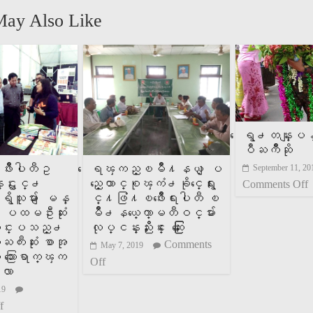
May Also Like
ေရွ႕တန္းျပန္မ
ပဳႀကိဳဆို
ဖိဳးပါတီဥ
ေရၾကည္ၿမိဳ႔နယ္ ျပ
September 11, 20
ေဌးႏွင္႕
ည္ေထာင္စုၾကံ႕ခိုင္ေရးႏွ
Comments Off
ွိသူမ်ား ျမန္
င္႔ဖြံ႔ၿဖိဳးေရးပါတီ ၿ
င္ ပထမဦးဆံုး
မိဳ႕နယ္ေကာ္မတီဝင္မ်ား
်င္းပသည္႕
လုပ္ငန္းညႇိႏႈိင္း ေဆြးေႏြး
းဆံုး စာအု
Comments
May 7, 2019
သို့ သြားေရာက္ၾက
Off
လာ
19
f