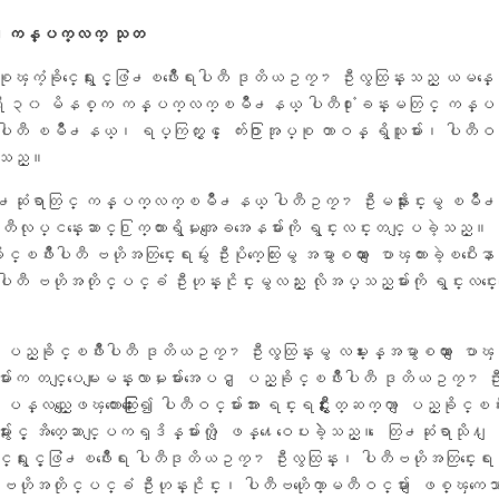
၊ကန္​ပက္​လက္​ သုတ
္​စုၾက့ံခိုင္​​ေရးႏွင္​့ဖြံ႕ၿဖိဳး​ေရးပါတီ ဒုတိယဥကၠ႒ ဦးလွထြန္​းသည္​ ယ​
ရီ ၃၀ မိနစ္​က ကန္ပက္​လက္​ၿမိဳ႕နယ္​ ပါတီ႐ုံးခန္​းမတြင္​ ကန္​ပ
တီ ၿမိဳ႕နယ္​၊ ရပ္​ကြက္​ႏွင္​့​ ေက်း႐ြာအုပ္​စု တာဝန္ ရွိသူမ်ား၊ ပါတီဝင္​မ်ာ
့သည္​။
တြ႕ဆုံရာတြင္​ ကန္​ပက္​လက္​ၿမိဳ႕နယ္​ ပါတီဥကၠ႒ ဦးမနားႏိုင္​းမွ ၿမိဳ
လုပ္​ငန္​း​ေဆာင္​႐ြက္​ထားရွိမႈအ​ေျခအ​ေနမ်ားကို ရွင္​းလင္​းတင္​ျပခဲ့သည္​။
င္​ၿဖိဳးပါတီ ဗဟိုအတြင္​း​ေရးမွဴး ဦးပိုက္ေထြးမွ အမွာစကား​ ေျပာၾကားခဲ့ၿပီးေနာ
ပါတီ ဗဟုိအတိုင္​ပင္​ခံ ဦးဟုန္​းငိုင္​းမွလည္​း လိုအပ္​သည္​မ်ားကို ရွင္​းလင္​း​ေဆြး​
​ ျပည္​ခိုင္​ၿဖိဳးပါတီ ဒုတိယဥကၠ႒ ဦးလွထြန္​းမွ လမ္​းၫႊန္​အမွာစကား​ ေျပာၾ
ားက တင္​ျပ​ေမးျမန္​းလာမႈမ်ားအ​ေပၚ ျပည္​ခိုင္​ၿဖိဳးပါတီ ဒုတိယဥကၠ႒ ဦးလွထ
္​လည္​​ေျဖၾကား​ေဆြး​ေႏြး၍ ပါတီဝင္​မ်ားအား ရင္​းရင္​းႏွီးႏီွးႏႈတ္​ဆက္​ကာ ျပည္​ခိုင္​
းႏွင္​့ အိတ္​​ေဆာင္​ျပကၡဒိန္​မ်ားကို ျဖန္​႔​ေဝ​ေပးခဲဲ့သည္​။ ေတြ႕ဆုံရာသို႔ ျပ
္​​ေရးႏွင္​့ဖြံ႕ၿဖိဳး​ေရး ပါတီဒုတိယဥကၠ႒ ဦးလွထြန္​း၊ ပါတီဗဟိုအတြင္​း​ေရးမွဴး 
ဟုိအတိုင္​ပင္​ခံ ဦးဟုန္​းငိုင္​း၊ ပါတီဗဟို​ေကာ္​မတီဝင္​မ်ား ျဖစ္​ၾက​ေသ