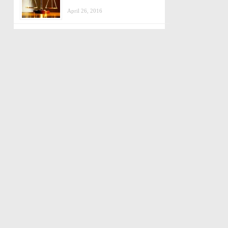
April 26, 2016