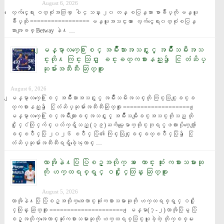
August 6, 2026
ေလ့က်င့္ေရး ဝတ္စုံအတြက္ ေပါင္ သန္း ၂၀ တန္ စပြန္ဆာ စာခ်ဳပ္ကို မန္ယူ 
ခ်ဳပ္ဆို ================= မန္ယူအသင္းဟာ ေလ့က်င့္ေရး၀တ္စုံစပြန္
ဆာအျဖစ္ Betway နဲ႔ …
ျမန္မာ့လက္ေ႐ြးစင္ အမ်ိဳးသားအသင္းႏွင့္ အမ်ိဳးသမီးအသ
င္းတို႔ ကြင္း သြင္း ျခင္းခတ္ကစားနည္း၌ ေငြ တံဆိပ္
ဆုမ်ားအသီးသီး ဆြတ္ခူး
August 6, 2026
ျမန္မာ့လက္ေ႐ြးစင္ အမ်ိဳးသားအသင္းႏွင့္ အမ်ိဳးသမီးအသင္းတို ကြင္းသြင္းျခင္းခ
တ္ကစားနည္း၌ ေငြတံဆိပ္ဆုမ်ားအသီးသီးဆြတ္ခူး ==================== ျ
မန္မာ့လက္ေ႐ြးစင္အမ်ိဳးသားျခင္းအသင္းႏွင့္ အမ်ိဳးသမီးျခင္းအသင္းတိုသည္ ထို
င္းႏိုင္ငံတြင္က်င္းပလ်က္ရွိသည့္ (၃၉)ႀကိမ္ေျမာက္ထိုင္းဘုရင့္ဖလားပိုက္ေက်ာ္ျ
ခင္းၿပိဳင္ပြဲ ၂၀၂၆ ၿပိဳင္ ပြဲ၏ ကြင္းသြင္းျခင္းခတ္ၿပိဳင္ပြဲ၌ ေငြ
တံဆိပ္ဆုမ်ားအသီးသီးရရွိခဲ့ေၾကာင္း …
လာအိုနဲ႔ပြဲ ပြဲစဥ္အလိုက္ အ ေကာင္း ဆုံး ကစားသမားဆု
ကို ဟက္ထရစ္ရွင္ ဝင္းႏိုင္ထြန္း ဆြတ္ခူး
August 5, 2026
လာအိုနဲ႔ပြဲ ပြဲစဥ္အလိုက္အေကာင္းဆုံးကစားသမားဆုကို ဟက္ထရစ္ရွင္ ဝင္းႏို
င္ထြန္း ဆြတ္ခူး ====================== ျမန္မာ(၇-၂)လာအိုပြဲမွ ပြဲ
စဥ္အလိုက္အေကာင္းဆုံးကစားသမားဆုကို ဟက္ထရစ္သြင္းယူခဲ့တဲ့ တိုက္စစ္မႉး 