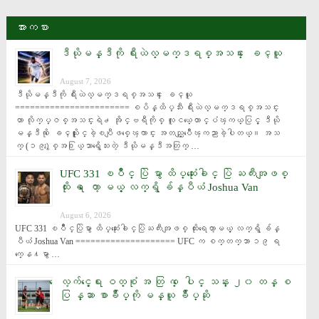
အားကစား
ဒီယိုမန္ဒီကို ရီးယဲလ္မက္ဒရစ္အသင္း ေခၚယူ
August 7, 2026
ဒီယိုမန္ဒီကို ရီးယဲလ္မက္ဒရစ္အသင္း ေခၚယူ 
======================= စပိန္ထိပ္သီး ရီးယဲလ္မက္ဒရစ္အသင္း
ဟာ လိုက္ပ္ဇစ္အသင္းရဲ႕ အိုင္ဗရီကိုစ္ လူငယ္ေတာင္ပံၾကယ္ပြင့္ ဒီယို
မန္ဒီကို ေခၚယူႏိုင္ခဲ့ၿပီျဖစ္ေၾကာင္း အတည္ျပဳေၾကညာခဲ့ပါတယ္။ အသ
က္ (၁၉)ႏွစ္အ႐ြယ္သာရွိေသးတဲ့ ဒီယိုမန္ဒီအတြက္ …
UFC 331 ၿပိဳင္ ပြဲ မွာ ထိပ္ဆုံးေခါင္ ပြဲ ႀကီးအျဖစ္
ထိုး ရ ေတာ့ မယ့္ လက္ရွိ ခ်န္ပီယံ ‌Joshua Van
August 6, 2026
UFC 331 ၿပိဳင္ပြဲမွာ ထိပ္ဆုံးေခါင္ပြဲႀကီးအျဖစ္ ထိုးရေတာ့မယ့္ လက္ရွိ ခ်န္
ပီယံ ‌Joshua Van ==================== UFC က စက္တက္ဘာ ၁၉ ရ
က္ေန႔မွာ …
ေလ့က်င့္ေရး ဝတ္စုံ အ တြ က္ ေပါင္ သန္း ၂၀ တန္ စ
ပြ န္ဆာ စာခ်ဳပ္ကို မန္ယူ ခ်ဳပ္ဆို