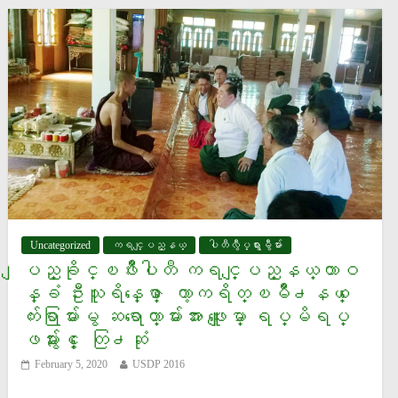
Uncategorized
ကရင္ျပည္နယ္
ပါတီလွဳပ္ရွားမွဳမ်ား
ျပည္ခုိင္ၿဖိဳးပါတီ ကရင္ျပည္နယ္တာဝ
န္ခံ ဦးသူရိန္ေဇာ္ ေကာ့ကရိတ္ၿမိဳ႕နယ္ ေ
က်းရြာမ်ားမွ ဆရာေတာ္မ်ားအား ဖူးေျမာ္ ရပ္မိရပ္
ဖမ်ားႏွင့္ ေတြ႕ဆုံ
February 5, 2020
USDP 2016