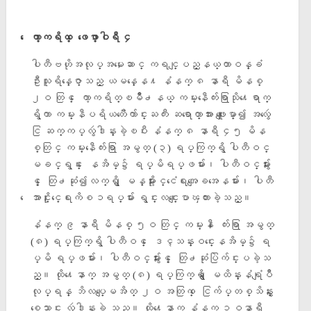
ေကာ့ကရိတ္ ေဖေဖာ္ဝါရီ ၄
ပါတီဗဟုိအလုပ္အမႈေဆာင္ ကရင္ျပည္နယ္တာဝန္ခံ
ဦးသူရိန္ေဇာ္သည္ ယမန္ေန႔ နံနက္ ၈ နာရီ မိနစ္
၂ဝ တြင္ ေကာ့ကရိတ္ၿမိဳ႕နယ္ ကမ္းနီေက်းရြာသုိ႔ေရာက္
ရွိကာ ကမ္းနီပရိယတိၱေက်ာင္းႀကီး ဆရာေတာ္အား ဖူးေျမာ္၍ အလွဴေ
ငြ ဆက္ကပ္လွဴဒါန္းခဲ့ၿပီး နံနက္ ၈ နာရီ ၄၅ မိန
စ္တြင္ ကမ္းနီေက်းရြာ အမွတ္ (၃) ရပ္ကြက္ရွိ ပါတီဝင္
မခင္ရွင္း ေနအိမ္၌ ရပ္မိရပ္ဖမ်ား၊ ပါတီဝင္မ်ားႏွ
င့္ ေတြ႕ဆုံ၍လက္ရွိ ျမန္မာ့ႏုိင္ငံေရးအေျခအေနမ်ား၊ ပါတီ
ေအာင္ႏုိင္ေရးကိစၥရပ္မ်ား ရွင္းလင္းေျပာၾကားခဲ့သည္။
နံနက္ ၉ နာရီ မိနစ္ ၅ဝ တြင္ ကမ္းနီ ေက်းရြာ အမွတ္
(၈) ရပ္ကြက္ရွိ ပါတီဝင္ ေဒၚသန္းဝင္းေနအိမ္၌ ရ
ပ္မိ ရပ္ဖမ်ား၊ ပါတီဝင္မ်ားႏွင့္ ေတြ႕ဆုံပြဲက်င္းပခဲ့သ
ည္။ ထို႔ေနာက္ အမွတ္ (၈) ရပ္ကြက္ရွိ ေျမထိန္းနံရံျပဳ
လုပ္ရန္ ဘိလပ္ေျမအိတ္ ၂ဝ အတြက္ ေငြက်ပ္တစ္သိန္းႏွ
စ္ေသာင္း လွဴဒါန္းခဲ့ သည္။ ထုိ႔ေနာက္ နံနက္ ၁ဝနာရီ