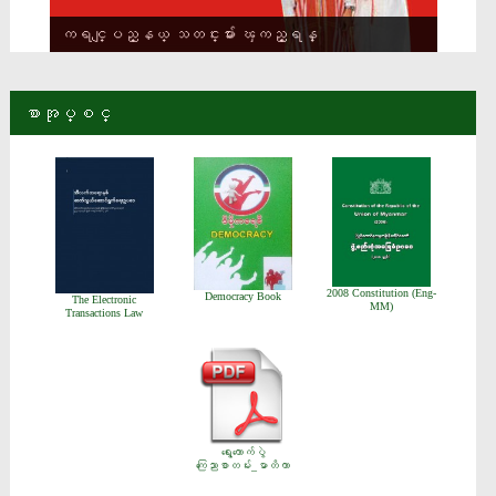
ကရင္ျပည္နယ္ သတင္းမ်ား ၾကည့္ရန္
စာအုပ္စင္
2008 Constitution (Eng-
Democracy Book
The Electronic
MM)
Transactions Law
ရွေးကောက်ပွဲ
ကြေညာစာတမ်း_မာတိကာ