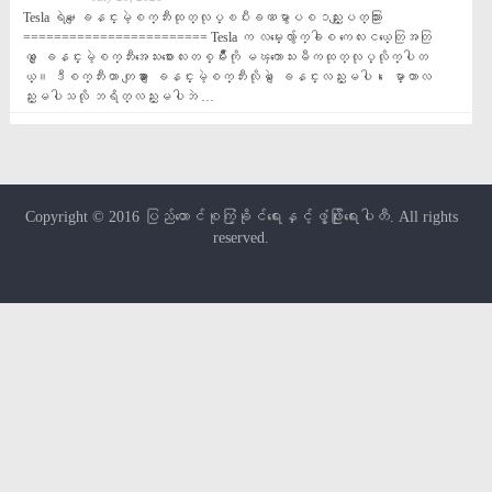
Tesla ရဲ႕‌ေျခနင္းမဲ့စက္ဘီးထုတ္လုပ္ၿပီးခဏမွာပစၥည္းျပတ္သြား 
======================== Tesla က လမ္းေလွ်ာက္ခါစ ကေလးငယ္ေတြအတြ
က္ ေျခနင္းမဲ့စက္ဘီးအေသးစားေလးတစ္မ်ိဳးကို မၾကာေသးမီကထုတ္လုပ္လိုက္ပါတ
ယ္။ ဒီစက္ဘီးဟာ တျခား ေျခနင္းမဲ့စက္ဘီးလိုပဲ ေျခနင္းလည္းမပါ၊ ေမာ္တာလ
ည္းမပါသလို ဘရိတ္လည္းမပါဘဲ …
Copyright © 2016
ပြည်ထောင်စုကြံ့ခိုင်ရေးနှင့်ဖွံ့ဖြိုးရေးပါတီ
. All rights
reserved.